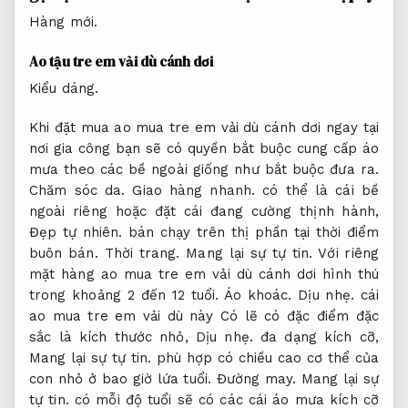
Hàng mới.
Ao tậu tre em vải dù cánh dơi
Kiểu dáng.
Khi đặt mua ao mua tre em vải dù cánh dơi ngay tại
nơi gia công bạn sẽ có quyền bắt buộc cung cấp áo
mưa theo các bề ngoài giống như bắt buộc đưa ra.
Chăm sóc da.
Giao hàng nhanh.
có thể là cái bề
ngoài riêng hoặc đặt cái đang cường thịnh hành,
Đẹp tự nhiên.
bán chạy trên thị phần tại thời điểm
buôn bán.
Thời trang.
Mang lại sự tự tin.
Với riêng
mặt hàng ao mua tre em vải dù cánh dơi hình thú
trong khoảng 2 đến 12 tuổi.
Áo khoác.
Dịu nhẹ.
cái
ao mua tre em vải dù này Có lẽ có đặc điểm đặc
sắc là kích thước nhỏ,
Dịu nhẹ.
đa dạng kích cỡ,
Mang lại sự tự tin.
phù hợp có chiều cao cơ thể của
con nhỏ ở bao giờ lứa tuổi.
Đường may.
Mang lại sự
tự tin.
có mỗi độ tuổi sẽ có các cái áo mưa kích cỡ