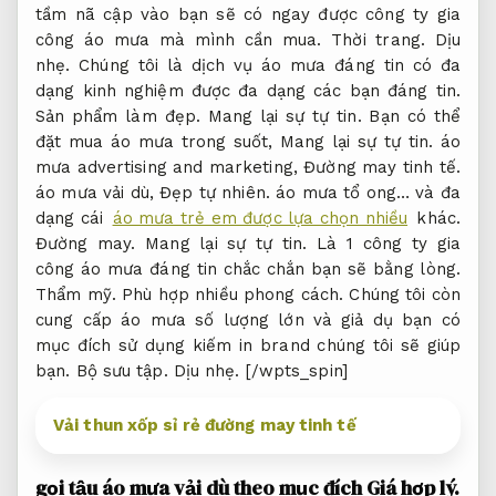
tầm nã cập vào bạn sẽ có ngay được công ty gia
công áo mưa mà mình cần mua.
Thời trang.
Dịu
nhẹ.
Chúng tôi là dịch vụ áo mưa đáng tin có đa
dạng kinh nghiệm được đa dạng các bạn đáng tin.
Sản phẩm làm đẹp.
Mang lại sự tự tin.
Bạn có thể
đặt mua áo mưa trong suốt,
Mang lại sự tự tin.
áo
mưa advertising and marketing,
Đường may tinh tế.
áo mưa vải dù,
Đẹp tự nhiên.
áo mưa tổ ong… và đa
dạng cái
áo mưa trẻ em được lựa chọn nhiều
khác.
Đường may.
Mang lại sự tự tin.
Là 1 công ty gia
công áo mưa đáng tin chắc chắn bạn sẽ bằng lòng.
Thẩm mỹ.
Phù hợp nhiều phong cách.
Chúng tôi còn
cung cấp áo mưa số lượng lớn và giả dụ bạn có
mục đích sử dụng kiếm in brand chúng tôi sẽ giúp
bạn.
Bộ sưu tập.
Dịu nhẹ.
[/wpts_spin]
Vải thun xốp sỉ rẻ đường may tinh tế
gọi tậu áo mưa vải dù theo mục đích
Giá hợp lý.