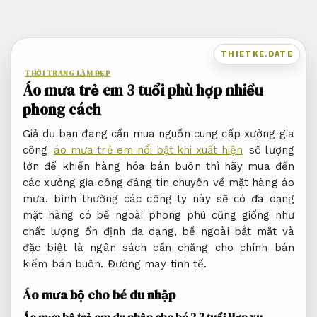
Bỏ
qua
nội
THIETKE.DATE
dung
THỜI TRANG LÀM ĐẸP
Áo mưa trẻ em 3 tuổi phù hợp nhiều
phong cách
Giả dụ bạn đang cần mua nguồn cung cấp xưởng gia
công
áo mưa trẻ em nổi bật khi xuất hiện
số lượng
lớn để khiến hàng hóa bán buôn thì hãy mua đến
các xưởng gia công đáng tin chuyên về mặt hàng áo
mưa. bình thường các công ty này sẽ có đa dạng
mặt hàng có bề ngoài phong phú cũng giống như
chất lượng ổn định đa dạng, bề ngoài bắt mắt và
đặc biệt là ngân sách cần chăng cho chính bán
kiếm bán buôn.
Đường may tinh tế.
Áo mưa bộ cho bé du nhập