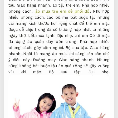
tậu,
Giao hàng nhanh.
ao tậu tre em,
Phù hợp nhiều
phong cách.
áo mưa trẻ em dễ phối đồ
,
Phù hợp
nhiều phong cách.
các bố mẹ bắt buộc tậu những
cái mang kích thước hơi rộng chút để trẻ em mặc
được dễ chịu trong đa số trường hợp nhất là những
ngày thời tiết mưa lạnh,
Dịu nhẹ.
trẻ em Có lẽ mặc
đa dạng áo quần dày bên trong,
Phù hợp nhiều
phong cách.
gây cộm người.
Bộ sưu tập.
Giao hàng
nhanh.
Nhất là mang áo mưa thì càng cần cần chú
ý điều này.
Đường may.
Giao hàng nhanh.
Nhưng
cũng không bắt buộc tậu áo quá rộng sẽ gây vướng
víu khi mặc.
Bộ sưu tập.
Dịu nhẹ.