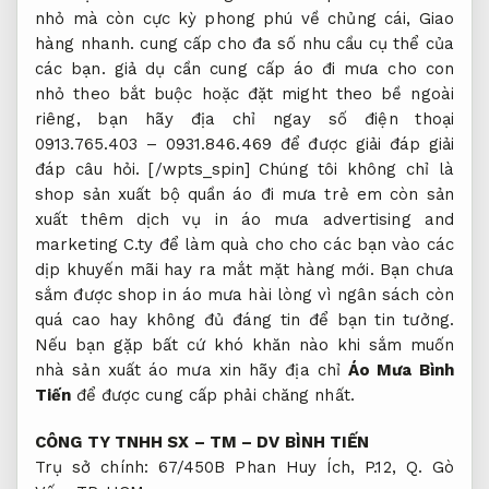
nhỏ mà còn cực kỳ phong phú về chủng cái,
Giao
hàng nhanh.
cung cấp cho đa số nhu cầu cụ thể của
các bạn. giả dụ cần cung cấp áo đi mưa cho con
nhỏ theo bắt buộc hoặc đặt might theo bề ngoài
riêng, bạn hãy địa chỉ ngay số điện thoại
0913.765.403 – 0931.846.469 để được giải đáp giải
đáp câu hỏi. [/wpts_spin] Chúng tôi không chỉ là
shop sản xuất bộ quần áo đi mưa trẻ em còn sản
xuất thêm dịch vụ in áo mưa advertising and
marketing C.ty để làm quà cho cho các bạn vào các
dịp khuyến mãi hay ra mắt mặt hàng mới. Bạn chưa
sắm được shop in áo mưa hài lòng vì ngân sách còn
quá cao hay không đủ đáng tin để bạn tin tưởng.
Nếu bạn gặp bất cứ khó khăn nào khi sắm muốn
nhà sản xuất áo mưa xin hãy địa chỉ
Áo Mưa Bình
Tiến
để được cung cấp phải chăng nhất.
CÔNG TY TNHH SX – TM – DV BÌNH TIẾN
Trụ sở chính: 67/450B Phan Huy Ích, P.12, Q. Gò