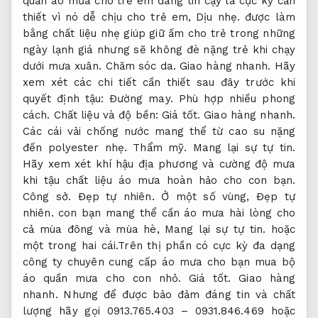
quần áo mưa cho trẻ em đáng tin cậy là cực kỳ cần
thiết vì nó dễ chịu cho trẻ em,
Dịu nhẹ.
được làm
bằng chất liệu nhẹ giúp giữ ấm cho trẻ trong những
ngày lạnh giá nhưng sẽ không đè nặng trẻ khi chạy
dưới mưa xuân.
Chăm sóc da.
Giao hàng nhanh.
Hãy
xem xét các chi tiết cần thiết sau đây trước khi
quyết định tậu:
Đường may.
Phù hợp nhiều phong
cách.
Chất liệu và độ bền:
Giá tốt.
Giao hàng nhanh.
Các cái vải chống nước mang thể từ cao su nặng
đến polyester nhẹ.
Thẩm mỹ.
Mang lại sự tự tin.
Hãy xem xét khí hậu địa phương và cường độ mưa
khi tậu chất liệu áo mưa hoàn hảo cho con bạn.
Công sở.
Đẹp tự nhiên.
Ở một số vùng,
Đẹp tự
nhiên.
con bạn mang thể cần áo mưa hài lòng cho
cả mùa đông và mùa hè,
Mang lại sự tự tin.
hoặc
một trong hai cái.Trên thị phần có cực kỳ đa dạng
công ty chuyên cung cấp áo mưa cho bạn mua bộ
áo quần mưa cho con nhỏ.
Giá tốt.
Giao hàng
nhanh.
Nhưng để được bảo đảm đáng tin và chất
lượng hãy gọi 0913.765.403 – 0931.846.469 hoặc