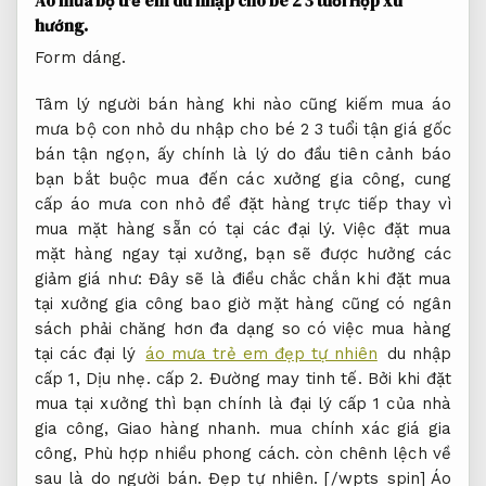
Áo mưa bộ trẻ em du nhập cho bé 2 3 tuổi
Hợp xu
hướng.
Form dáng.
Tâm lý người bán hàng khi nào cũng kiếm mua áo
mưa bộ con nhỏ du nhập cho bé 2 3 tuổi tận giá gốc
bán tận ngọn, ấy chính là lý do đầu tiên cảnh báo
bạn bắt buộc mua đến các xưởng gia công, cung
cấp áo mưa con nhỏ để đặt hàng trực tiếp thay vì
mua mặt hàng sẵn có tại các đại lý. Việc đặt mua
mặt hàng ngay tại xưởng, bạn sẽ được hưởng các
giảm giá như: Đây sẽ là điều chắc chắn khi đặt mua
tại xưởng gia công bao giờ mặt hàng cũng có ngân
sách phải chăng hơn đa dạng so có việc mua hàng
tại các đại lý
áo mưa trẻ em đẹp tự nhiên
du nhập
cấp 1,
Dịu nhẹ.
cấp 2.
Đường may tinh tế.
Bởi khi đặt
mua tại xưởng thì bạn chính là đại lý cấp 1 của nhà
gia công,
Giao hàng nhanh.
mua chính xác giá gia
công,
Phù hợp nhiều phong cách.
còn chênh lệch về
sau là do người bán.
Đẹp tự nhiên.
[/wpts_spin] Áo