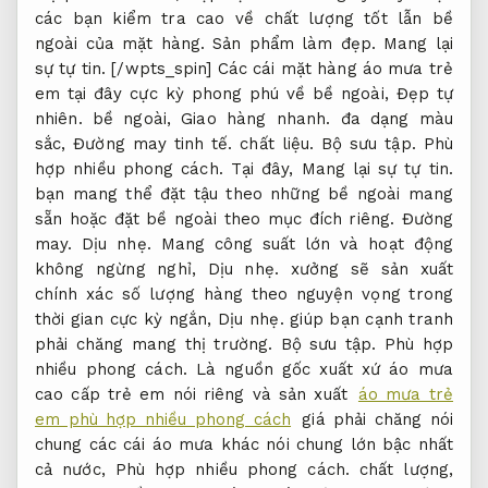
các bạn kiểm tra cao về chất lượng tốt lẫn bề
ngoài của mặt hàng.
Sản phẩm làm đẹp.
Mang lại
sự tự tin.
[/wpts_spin] Các cái mặt hàng áo mưa trẻ
em tại đây cực kỳ phong phú về bề ngoài,
Đẹp tự
nhiên.
bề ngoài,
Giao hàng nhanh.
đa dạng màu
sắc,
Đường may tinh tế.
chất liệu.
Bộ sưu tập.
Phù
hợp nhiều phong cách.
Tại đây,
Mang lại sự tự tin.
bạn mang thể đặt tậu theo những bề ngoài mang
sẵn hoặc đặt bề ngoài theo mục đích riêng.
Đường
may.
Dịu nhẹ.
Mang công suất lớn và hoạt động
không ngừng nghỉ,
Dịu nhẹ.
xưởng sẽ sản xuất
chính xác số lượng hàng theo nguyện vọng trong
thời gian cực kỳ ngắn,
Dịu nhẹ.
giúp bạn cạnh tranh
phải chăng mang thị trường.
Bộ sưu tập.
Phù hợp
nhiều phong cách.
Là nguồn gốc xuất xứ áo mưa
cao cấp trẻ em nói riêng và sản xuất
áo mưa trẻ
em phù hợp nhiều phong cách
giá phải chăng nói
chung các cái áo mưa khác nói chung lớn bậc nhất
cả nước,
Phù hợp nhiều phong cách.
chất lượng,