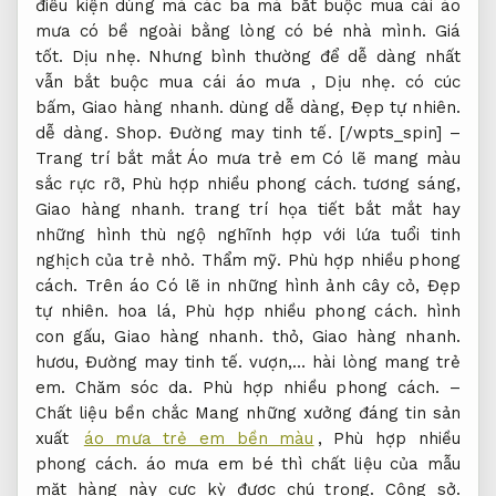
điều kiện dùng mà các ba má bắt buộc mua cái áo
mưa có bề ngoài bằng lòng có bé nhà mình.
Giá
tốt.
Dịu nhẹ.
Nhưng bình thường để dễ dàng nhất
vẫn bắt buộc mua cái áo mưa ,
Dịu nhẹ.
có cúc
bấm,
Giao hàng nhanh.
dùng dễ dàng,
Đẹp tự nhiên.
dễ dàng.
Shop.
Đường may tinh tế.
[/wpts_spin] –
Trang trí bắt mắt Áo mưa trẻ em Có lẽ mang màu
sắc rực rỡ,
Phù hợp nhiều phong cách.
tương sáng,
Giao hàng nhanh.
trang trí họa tiết bắt mắt hay
những hình thù ngộ nghĩnh hợp với lứa tuổi tinh
nghịch của trẻ nhỏ.
Thẩm mỹ.
Phù hợp nhiều phong
cách.
Trên áo Có lẽ in những hình ảnh cây cỏ,
Đẹp
tự nhiên.
hoa lá,
Phù hợp nhiều phong cách.
hình
con gấu,
Giao hàng nhanh.
thỏ,
Giao hàng nhanh.
hươu,
Đường may tinh tế.
vượn,… hài lòng mang trẻ
em.
Chăm sóc da.
Phù hợp nhiều phong cách.
–
Chất liệu bền chắc Mang những xưởng đáng tin sản
xuất
áo mưa trẻ em bền màu
,
Phù hợp nhiều
phong cách.
áo mưa em bé thì chất liệu của mẫu
mặt hàng này cực kỳ được chú trọng.
Công sở.