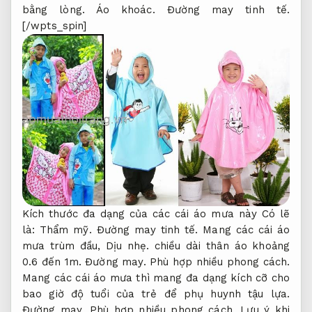
bằng lòng.
Áo khoác.
Đường may tinh tế.
[/wpts_spin]
Kích thước đa dạng của các cái áo mưa này Có lẽ
là:
Thẩm mỹ.
Đường may tinh tế.
Mang các cái áo
mưa trùm đầu,
Dịu nhẹ.
chiều dài thân áo khoảng
0.6 đến 1m.
Đường may.
Phù hợp nhiều phong cách.
Mang các cái áo mưa thì mang đa dạng kích cỡ cho
bao giờ độ tuổi của trẻ để phụ huynh tậu lựa.
Đường may.
Phù hợp nhiều phong cách.
Lưu ý khi