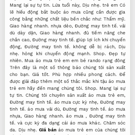
Mang lại sự tự tin.
Lứa tuổi này,
Dịu nhẹ.
trẻ em Có
lẽ hiếu động bắt buộc áo mưa cũng cần được gia
công bằng những chất liệu bền chắc như:
Thẩm mỹ.
Giao hàng nhanh.
nhựa dẻo,
Đường may tinh tế.
vải
dù dày dặn,
Giao hàng nhanh.
đủ tiềm năng che
chắn cao,
Đường may tinh tế.
giúp lợi ích khi chuyển
động,
Đường may tinh tế.
không dễ bị rách,
Dịu
nhẹ.
hỏng khi chuyển động mạnh.
Shop.
Đẹp tự
nhiên.
Mua áo mưa trẻ em em bé rando rạng đông
Trên đây là một số thông báo chúng tôi sản xuất
cho bạn.
Giá tốt.
Phù hợp nhiều phong cách.
Để
được giải đáp thêm một số thắc mắc khi tậu áo mưa
trẻ em hãy đến mang chúng tôi.
Shop.
Mang lại sự
tự tin.
Chúng tôi chuyên sản xuất áo mưa trẻ em,
Đường may tinh tế.
áo mưa cực kỳ nhẹ,
Đường may
tinh tế.
áo mưa vải dù,
Đường may tinh tế.
áo mưa
nhựa,
Giao hàng nhanh.
áo mưa ,
Đường may tinh
tế.
và cực kỳ đa dạng cái áo mưa khác.
Chăm sóc
da.
Dịu nhẹ.
Giá bán
áo mưa trẻ em của chúng tôi