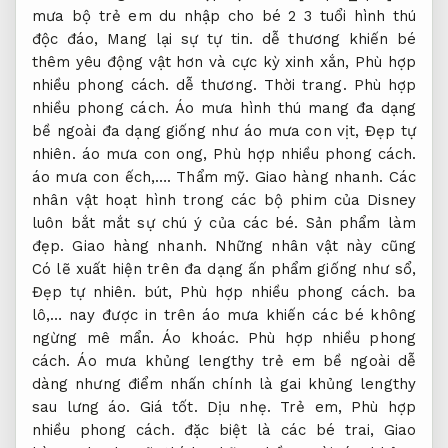
mưa bộ trẻ em du nhập cho bé 2 3 tuổi hình thú
độc đáo,
Mang lại sự tự tin.
dễ thương khiến bé
thêm yêu động vật hơn và cực kỳ xinh xắn,
Phù hợp
nhiều phong cách.
dễ thương.
Thời trang.
Phù hợp
nhiều phong cách.
Áo mưa hình thú mang đa dạng
bề ngoài đa dạng giống như áo mưa con vịt,
Đẹp tự
nhiên.
áo mưa con ong,
Phù hợp nhiều phong cách.
áo mưa con ếch,….
Thẩm mỹ.
Giao hàng nhanh.
Các
nhân vật hoạt hình trong các bộ phim của Disney
luôn bắt mắt sự chú ý của các bé.
Sản phẩm làm
đẹp.
Giao hàng nhanh.
Những nhân vật này cũng
Có lẽ xuất hiện trên đa dạng ấn phẩm giống như sổ,
Đẹp tự nhiên.
bút,
Phù hợp nhiều phong cách.
ba
lô,… nay được in trên áo mưa khiến các bé không
ngừng mê mẩn.
Áo khoác.
Phù hợp nhiều phong
cách.
Áo mưa khủng lengthy trẻ em bề ngoài dễ
dàng nhưng điểm nhấn chính là gai khủng lengthy
sau lưng áo.
Giá tốt.
Dịu nhẹ.
Trẻ em,
Phù hợp
nhiều phong cách.
đặc biệt là các bé trai,
Giao