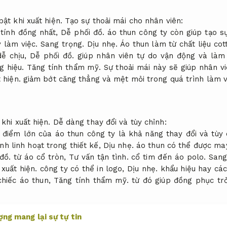
bật khi xuất hiện.
Tạo sự thoải mái cho nhân viên:
 tính đồng nhất,
Dễ phối đồ.
áo thun công ty còn giúp tạo s
y làm việc.
Sang trọng.
Dịu nhẹ.
Áo thun làm từ chất liệu co
dễ chịu,
Dễ phối đồ.
giúp nhân viên tự do vận động và là
 hiệu.
Tăng tính thẩm mỹ.
Sự thoải mái này sẽ giúp nhân vi
 hiện.
giảm bớt căng thẳng và mệt mỏi trong quá trình làm v
 khi xuất hiện.
Dễ dàng thay đổi và tùy chỉnh:
điểm lớn của áo thun công ty là khả năng thay đổi và tùy
nh linh hoạt trong thiết kế,
Dịu nhẹ.
áo thun có thể được may
đồ.
từ áo cổ tròn,
Tư vấn tận tình.
cổ tim đến áo polo.
Sang
 xuất hiện.
công ty có thể in logo,
Dịu nhẹ.
khẩu hiệu hay các
chiếc áo thun,
Tăng tính thẩm mỹ.
từ đó giúp đồng phục tr
ợng mang lại sự tự tin