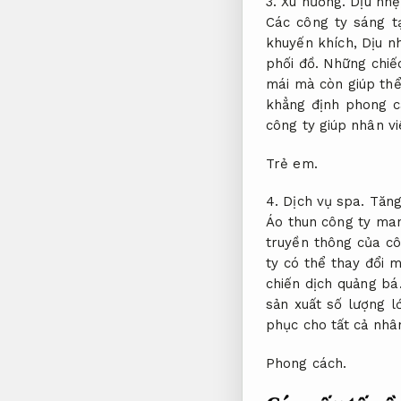
3.
Xu hướng.
Dịu nhẹ
Các công ty sáng t
khuyến khích,
Dịu n
phối đồ.
Những chiếc
mái mà còn giúp thể
khẳng định phong c
công ty giúp nhân vi
Trẻ em.
4.
Dịch vụ spa.
Tăng
Áo thun công ty mang
truyền thông của cô
ty có thể thay đổi 
chiến dịch quảng bá
sản xuất số lượng l
phục cho tất cả nhân
Phong cách.