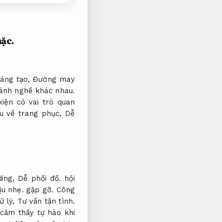
ặc.
sáng tạo,
Đường may
gành nghề khác nhau.
iện có vai trò quan
ầu về trang phục,
Dễ
ding,
Dễ phối đồ.
hội
ịu nhẹ.
gặp gỡ.
Công
ử lý,
Tư vấn tận tình.
 cảm thấy tự hào khi