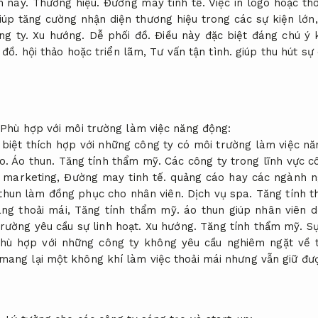
n này.
Thương hiệu.
Đường may tinh tế.
Việc in logo hoặc th
iúp tăng cường nhận diện thương hiệu trong các sự kiện lớn
ng ty.
Xu hướng.
Dễ phối đồ.
Điều này đặc biệt đáng chú ý 
 đồ.
hội thảo hoặc triển lãm,
Tư vấn tận tình.
giúp thu hút sự 
Phù hợp với môi trường làm việc năng động:
 biệt thích hợp với những công ty có môi trường làm việc n
ạo.
Áo thun.
Tăng tính thẩm mỹ.
Các công ty trong lĩnh vực 
marketing,
Đường may tinh tế.
quảng cáo hay các ngành n
thun làm đồng phục cho nhân viên.
Dịch vụ spa.
Tăng tính 
ng thoải mái,
Tăng tính thẩm mỹ.
áo thun giúp nhân viên d
trường yêu cầu sự linh hoạt.
Xu hướng.
Tăng tính thẩm mỹ.
Sự
hù hợp với những công ty không yêu cầu nghiêm ngặt về 
mang lại một không khí làm việc thoải mái nhưng vẫn giữ đư