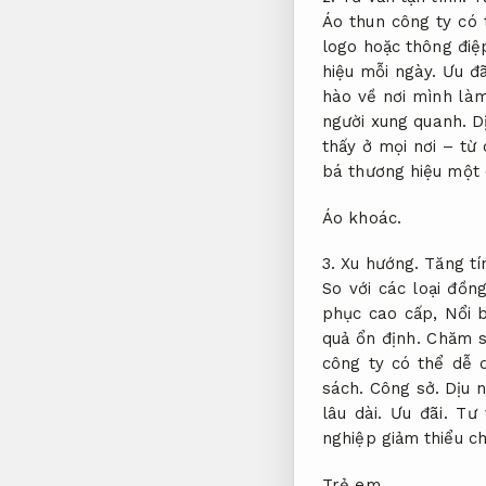
Áo thun công ty có 
logo hoặc thông điệ
hiệu mỗi ngày.
Ưu đã
hào về nơi mình làm
người xung quanh.
D
thấy ở mọi nơi – từ
bá thương hiệu một c
Áo khoác.
3.
Xu hướng.
Tăng tí
So với các loại đồ
phục cao cấp,
Nổi b
quả ổn định.
Chăm s
công ty có thể dễ 
sách.
Công sở.
Dịu n
lâu dài.
Ưu đãi.
Tư 
nghiệp giảm thiểu ch
Trẻ em.