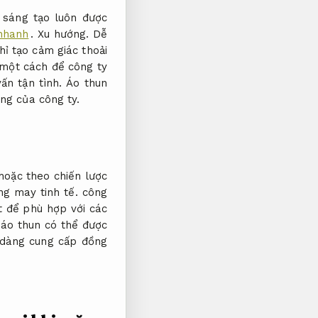
 sáng tạo luôn được
nhanh
.
Xu hướng.
Dễ
ỉ tạo cảm giác thoải
một cách để công ty
ấn tận tình.
Áo thun
ung của công ty.
 hoặc theo chiến lược
g may tinh tế.
công
t để phù hợp với các
áo thun có thể được
 dàng cung cấp đồng