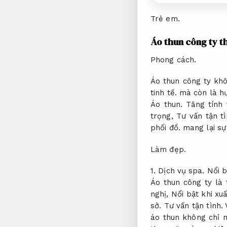
Trẻ em.
Áo thun công ty t
Phong cách.
Áo thun công ty khô
tinh tế.
mà còn là hư
Áo thun.
Tăng tính
trọng,
Tư vấn tận tì
phối đồ.
mang lại sự 
Làm đẹp.
1.
Dịch vụ spa.
Nổi b
Áo thun công ty là 
nghị,
Nổi bật khi xuấ
sở.
Tư vấn tận tình.
V
áo thun không chỉ m