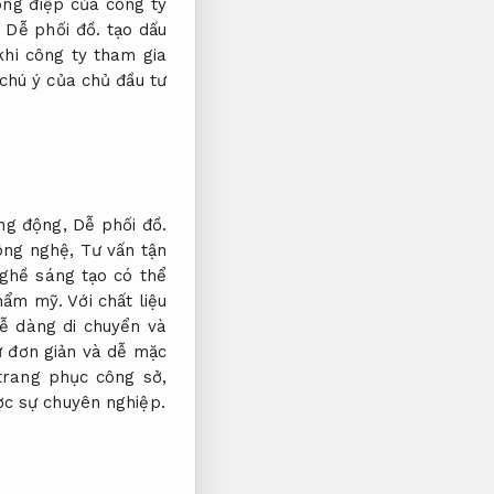
ông điệp của công ty
,
Dễ phối đồ.
tạo dấu
khi công ty tham gia
chú ý của chủ đầu tư
ăng động,
Dễ phối đồ.
công nghệ,
Tư vấn tận
ghề sáng tạo có thể
thẩm mỹ.
Với chất liệu
ễ dàng di chuyển và
 đơn giản và dễ mặc
trang phục công sở,
ợc sự chuyên nghiệp.