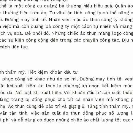
thể là một công cụ quảng bá thương hiệu hiệu quả.
Quần áo
p thương hiệu trên áo,
Tư vấn tận tình.
công ty có thể nâng 
i.
Đường may tinh tế.
Nhân viên mặc áo thun công ty không 
 việc mà còn quảng bá công ty một cách tự nhiên và mang 
ịch vụ spa.
Dễ phối đồ.
Những chiếc áo thun mang logo công 
 các sự kiện công cộng đến trong các chuyến công tác,
Dịu 
ách liên tục.
nh thẩm mỹ.
Tiết kiệm khoản đầu tư:
ng phục công sở khác như áo sơ mi,
Đường may tinh tế.
ves
ật khi xuất hiện.
áo thun là phương án chọn tiết kiệm mức 
óc da.
Nổi bật khi xuất hiện.
Với khoản đầu tư sản xuất thấ
dàng trang bị đồng phục cho tất cả nhân viên mà không p
hẹ.
Áo thun cũng dễ bảo trì và giặt giũ,
Tăng tính thẩm mỹ.
m
vấn tận tình.
Việc sản xuất áo thun đồng phục số lượng 
i phí và dễ dàng có được những chiếc áo chất lượng tốt cao v