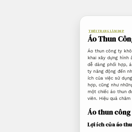
Bỏ
qua
nội
dung
THỜI TRANG LÀM ĐẸP
Áo Thun Công
Áo thun công ty khô
khai xây dựng hình ả
dễ dàng phối hợp, á
ty năng động đến nh
ích của việc sử dụng
hợp, cũng như những
một chiếc áo thun đ
viên.
Hiệu quả chăm 
Áo thun công 
Lợi ích của áo th