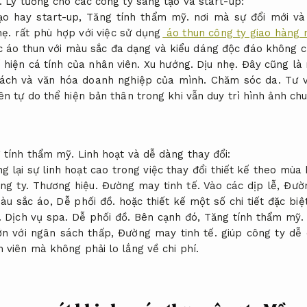
.
Lý tưởng cho các công ty sáng tạo và start-up:
ạo hay start-up,
Tăng tính thẩm mỹ.
nơi mà sự đổi mới và
hẹ.
rất phù hợp với việc sử dụng
áo thun công ty giao hàng 
 áo thun với màu sắc đa dạng và kiểu dáng độc đáo không ch
 hiện cá tính của nhân viên.
Xu hướng.
Dịu nhẹ.
Đây cũng là 
ách và văn hóa doanh nghiệp của mình.
Chăm sóc da.
Tư v
ên tự do thể hiện bản thân trong khi vẫn duy trì hình ảnh ch
 tính thẩm mỹ.
Linh hoạt và dễ dàng thay đổi:
 lại sự linh hoạt cao trong việc thay đổi thiết kế theo mùa
ng ty.
Thương hiệu.
Đường may tinh tế.
Vào các dịp lễ,
Đườn
màu sắc áo,
Dễ phối đồ.
hoặc thiết kế một số chi tiết đặc biệ
.
Dịch vụ spa.
Dễ phối đồ.
Bên cạnh đó,
Tăng tính thẩm mỹ.
ớn với ngân sách thấp,
Đường may tinh tế.
giúp công ty dễ
 viên mà không phải lo lắng về chi phí.