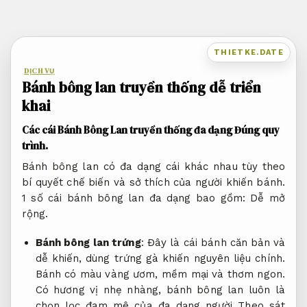
Bỏ
qua
nội
THIETKE.DATE
dung
DỊCH VỤ
Bánh bông lan truyền thống dễ triển
khai
Các cái Bánh Bông Lan truyền thống đa dạng
Đúng quy
trình.
Bánh bông lan có đa dạng cái khác nhau tùy theo
bí quyết chế biến và sở thích của người khiến bánh.
1 số cái bánh bông lan đa dạng bao gồm:
Dễ mở
rộng.
Bánh bông lan trứng
: Đây là cái bánh căn bản và
dễ khiến, dùng trứng gà khiến nguyên liệu chính.
Bánh có màu vàng ươm, mềm mại và thơm ngon.
Có hương vị nhẹ nhàng, bánh bông lan luôn là
chọn lọc đam mê của đa dạng người
Theo sát