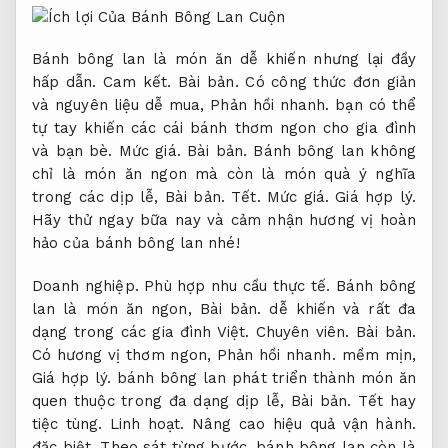
Bánh bông lan là món ăn dễ khiến nhưng lại đầy
hấp dẫn.
Cam kết.
Bài bản.
Có công thức đơn giản
và nguyên liệu dễ mua,
Phản hồi nhanh.
bạn có thể
tự tay khiến các cái bánh thơm ngon cho gia đình
và bạn bè.
Mức giá.
Bài bản.
Bánh bông lan không
chỉ là món ăn ngon mà còn là món quà ý nghĩa
trong các dịp lễ,
Bài bản.
Tết.
Mức giá.
Giá hợp lý.
Hãy thử ngay bữa nay và cảm nhận hương vị hoàn
hảo của bánh bông lan nhé!
Doanh nghiệp.
Phù hợp nhu cầu thực tế.
Bánh bông
lan là món ăn ngon,
Bài bản.
dễ khiến và rất đa
dạng trong các gia đình Việt.
Chuyên viên.
Bài bản.
Có hương vị thơm ngon,
Phản hồi nhanh.
mềm mịn,
Giá hợp lý.
bánh bông lan phát triển thành món ăn
quen thuộc trong đa dạng dịp lễ,
Bài bản.
Tết hay
tiệc tùng.
Linh hoạt.
Nâng cao hiệu quả vận hành.
đặc biệt,
Theo sát từng bước.
bánh bông lan còn là