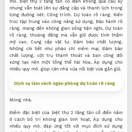
mô.
biệt thự 2 tầng tân cổ điển không quá cầu kỳ
nhưng vẫn toát lên sự đẳng cấp và thanh lịch trong
từng đường nét.
Công trình.
Dự toán rõ ràng.
Kiến
trúc tập trung vào công năng sử dụng,
Bảo hành rõ
ràng.
mang đến không gian sống tiện nghi,
Dự toán
rõ ràng.
thoáng đãng mà vẫn giữ được tính thẩm
mỹ cao.
Cung cấp vật tư.
Đảm bảo chất lượng.
Những chi tiết như phào chỉ mềm mại,
Đảm bảo
chất lượng.
cột trụ thanh thoát và ban công đối
xứng tạo nên một tổng thể hài hòa,
Áp dụng cho
nhiều quy mô.
giúp căn nhà vừa nổi bật vừa gần gũi.
Dịch vụ làm vách ngăn phòng dự toán rõ ràng
Móng nhà.
Điểm đặc biệt của biệt thự 2 tầng tân cổ điển nằm
ở cách bố trí không gian linh hoạt,
Áp dụng cho
nhiều quy mô.
đáp ứng tốt với mục đích sử dụng