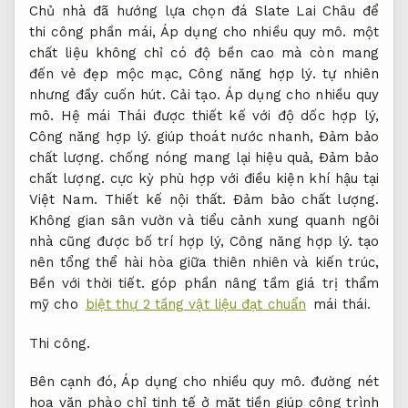
Chủ nhà đã hướng lựa chọn đá Slate Lai Châu để
thi công phần mái,
Áp dụng cho nhiều quy mô.
một
chất liệu không chỉ có độ bền cao mà còn mang
đến vẻ đẹp mộc mạc,
Công năng hợp lý.
tự nhiên
nhưng đầy cuốn hút.
Cải tạo.
Áp dụng cho nhiều quy
mô.
Hệ mái Thái được thiết kế với độ dốc hợp lý,
Công năng hợp lý.
giúp thoát nước nhanh,
Đảm bảo
chất lượng.
chống nóng mang lại hiệu quả,
Đảm bảo
chất lượng.
cực kỳ phù hợp với điều kiện khí hậu tại
Việt Nam.
Thiết kế nội thất.
Đảm bảo chất lượng.
Không gian sân vườn và tiểu cảnh xung quanh ngôi
nhà cũng được bố trí hợp lý,
Công năng hợp lý.
tạo
nên tổng thể hài hòa giữa thiên nhiên và kiến trúc,
Bền với thời tiết.
góp phần nâng tầm giá trị thẩm
mỹ cho
biệt thự 2 tầng vật liệu đạt chuẩn
mái thái.
Thi công.
Bên cạnh đó,
Áp dụng cho nhiều quy mô.
đường nét
hoa văn phào chỉ tinh tế ở mặt tiền giúp công trình