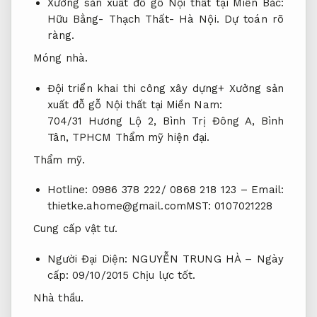
Xưởng sản xuất đỗ gỗ Nội thất tại Miền Bắc:
Hữu Bằng- Thạch Thất- Hà Nội.
Dự toán rõ
ràng.
Móng nhà.
Đội triển khai thi công xây dựng+ Xưởng sản
xuất đỗ gỗ Nội thất tại Miền Nam:
704/31 Hương Lộ 2, Bình Trị Đông A, Bình
Tân, TPHCM
Thẩm mỹ hiện đại.
Thẩm mỹ.
Hotline: 0986 378 222/ 0868 218 123 – Email:
thietke.ahome@gmail.comMST
: 0107021228
Cung cấp vật tư.
Người Đại Diện: NGUYỄN TRUNG HÀ – Ngày
cấp: 09/10/2015
Chịu lực tốt.
Nhà thầu.