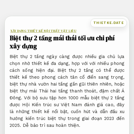
Bỏ
qua
nội
THIETKE.DATE
dung
XÂY DỰNG THIẾT KẾ NỘI THẤT VẬT LIỆU
Biệt thự 2 tầng mái thái tối ưu chi phí
xây dựng
Biệt thự 2 tầng ngày càng được nhiều gia chủ lựa
chọn nhờ thiết kế đa dạng, hợp với với nhiều phong
cách sống hiện đại. Biệt thự 2 tầng có thể được
thiết kế theo phong cách tân cổ điển sang trọng,
biệt thự nhà vườn hai tầng gần gũi thiên nhiên, hoặc
biệt thự mái Thái hai tầng thanh thoát, đậm chất Á
Đông. Với bộ sưu tập hơn 1000 mẫu biệt thự 2 tầng
được Hội Kiến trúc sư Việt Nam đánh giá cao, đây
là những thiết kế nổi bật, cuốn hút và dẫn đầu xu
hướng kiến trúc biệt thự trong giai đoạn 2023 đến
2025.
Dễ bảo trì sau hoàn thiện.