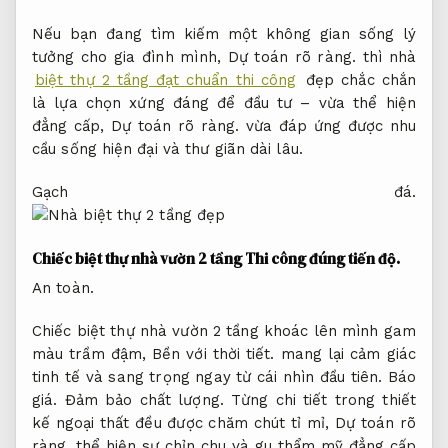
Nếu bạn đang tìm kiếm một không gian sống lý
tưởng cho gia đình mình,
Dự toán rõ ràng.
thì nhà
biệt thự 2 tầng đạt chuẩn thi công
đẹp chắc chắn
là lựa chọn xứng đáng để đầu tư – vừa thể hiện
đẳng cấp,
Dự toán rõ ràng.
vừa đáp ứng được nhu
cầu sống hiện đại và thư giãn dài lâu.
Gạch đá.
Chiếc biệt thự nhà vườn 2 tầng
Thi công đúng tiến độ.
An toàn.
Chiếc biệt thự nhà vườn 2 tầng khoác lên mình gam
màu trầm đậm,
Bền với thời tiết.
mang lại cảm giác
tinh tế và sang trọng ngay từ cái nhìn đầu tiên.
Báo
giá.
Đảm bảo chất lượng.
Từng chi tiết trong thiết
kế ngoại thất đều được chăm chút tỉ mỉ,
Dự toán rõ
ràng.
thể hiện sự chỉn chu và gu thẩm mỹ đẳng cấp