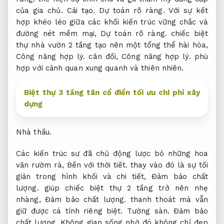
của gia chủ.
Cải tạo.
Dự toán rõ ràng.
Với sự kết
hợp khéo léo giữa các khối kiến trúc vững chắc và
đường nét mềm mại,
Dự toán rõ ràng.
chiếc biệt
thự nhà vườn 2 tầng tạo nên một tổng thể hài hòa,
Công năng hợp lý.
cân đối,
Công năng hợp lý.
phù
hợp với cảnh quan xung quanh và thiên nhiên.
Biệt thự 3 tầng tân cổ điển tối ưu chi phí xây
dựng
Nhà thầu.
Các kiến trúc sư đã chủ động lược bỏ những hoa
văn rườm rà,
Bền với thời tiết.
thay vào đó là sự tối
giản trong hình khối và chi tiết,
Đảm bảo chất
lượng.
giúp chiếc biệt thự 2 tầng trở nên nhẹ
nhàng,
Đảm bảo chất lượng.
thanh thoát mà vẫn
giữ được cá tính riêng biệt.
Tường sàn.
Đảm bảo
chất lượng.
Không gian sống nhờ đó không chỉ đẹp