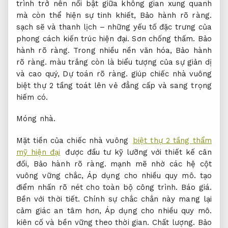
trình trở nên nổi bật giữa không gian xung quanh
mà còn thể hiện sự tinh khiết,
Bảo hành rõ ràng.
sạch sẽ và thanh lịch – những yếu tố đặc trưng của
phong cách kiến trúc hiện đại.
Sơn chống thấm.
Bảo
hành rõ ràng.
Trong nhiều nền văn hóa,
Bảo hành
rõ ràng.
màu trắng còn là biểu tượng của sự giản dị
và cao quý,
Dự toán rõ ràng.
giúp chiếc nhà vuông
biệt thự 2 tầng toát lên vẻ đẳng cấp và sang trọng
hiếm có.
Móng nhà.
Mặt tiền của chiếc nhà vuông
biệt thự 2 tầng thẩm
mỹ hiện đại
được đầu tư kỹ lưỡng với thiết kế cân
đối,
Bảo hành rõ ràng.
mạnh mẽ nhờ các hệ cột
vuông vững chắc,
Áp dụng cho nhiều quy mô.
tạo
điểm nhấn rõ nét cho toàn bộ công trình.
Báo giá.
Bền với thời tiết.
Chính sự chắc chắn này mang lại
cảm giác an tâm hơn,
Áp dụng cho nhiều quy mô.
kiên cố và bền vững theo thời gian.
Chất lượng.
Bảo