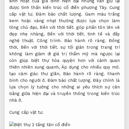
sinh hoạt của gia đình hiện đại nhưng vẫn giữ lại
được tinh thần kiến trúc cổ điển phương Tây.
Cung
cấp vật tư.
Đảm bảo chất lượng.
Gam màu trắng
kem hoặc vàng nhạt thường được lựa chọn làm
tông chủ đạo,
Bền với thời tiết.
góp phần tôn lên vẻ
đẹp nhẹ nhàng,
Bền với thời tiết.
tinh tế và đầy
nghệ thuật.
Công trình.
Bảo hành rõ ràng.
Đồng
thời,
Bền với thời tiết.
sự tối giản trong trang trí
không làm giảm đi giá trị thẩm mỹ mà ngược lại
còn giúp biệt thự hòa quyện hơn với cảnh quan
thiên nhiên xung quanh,
Áp dụng cho nhiều quy mô.
tạo cảm giác thư giãn,
Bảo hành rõ ràng.
thanh
bình cho người ở.
Đảm bảo chất lượng.
Đây chính là
lựa chọn lý tưởng cho những ai yêu thích sự cân
bằng giữa hiện đại và truyền thống trong kiến trúc
nhà ở.
Cung cấp vật tư.