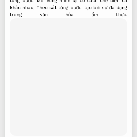
từng bước.
Mỗi vùng miền lại có cách chế biến cá
khác nhau,
Theo sát từng bước.
tạo bởi sự đa dạng
trong văn hóa ẩm thực.