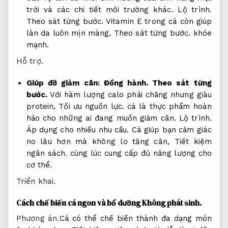
trời và các chi tiết môi trường khác.
Lộ trình.
Theo sát từng bước.
Vitamin E trong cá còn giúp
làn da luôn mịn màng,
Theo sát từng bước.
khỏe
mạnh.
Hỗ trợ.
Giúp đỡ giảm cân:
Đồng hành.
Theo sát từng
bước.
Với hàm lượng calo phải chăng nhưng giàu
protein,
Tối ưu nguồn lực.
cá là thực phẩm hoàn
hảo cho những ai đang muốn giảm cân.
Lộ trình.
Áp dụng cho nhiều nhu cầu.
Cá giúp bạn cảm giác
no lâu hơn mà không lo tăng cân,
Tiết kiệm
ngân sách.
cùng lúc cung cấp đủ năng lượng cho
cơ thể.
Triển khai.
Cách chế biến cá ngon và bổ dưỡng
Không phát sinh.
Phương án.
Cá có thể chế biến thành đa dạng món