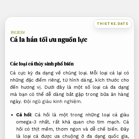
Bỏ
qua
nội
THIETKE.DATE
dung
DỊCH VỤ
Cá la hán tối ưu nguồn lực
Các loại cá thủy sinh phổ biến
Cá cực kỳ đa dạng về chủng loại. Mỗi loại cá lại có
những đặc điểm riêng, từ hình dáng, kích thước cho
đến hương vị. Dưới đây là một số loại cá đa dạng
mà bạn có thể dễ dàng bắt gặp trong bữa ăn hàng
ngày.
Đội ngũ giàu kinh nghiệm.
Cá hồi
: Cá hồi là một trong những loại cá giàu
omega-3 nhất, rất khả quan cho tim mạch. Cá
hồi có thịt mềm, thơm ngon và dễ chế biến. Đây
là loại cá được ưa chuộng ở đa dạng quốc gia,