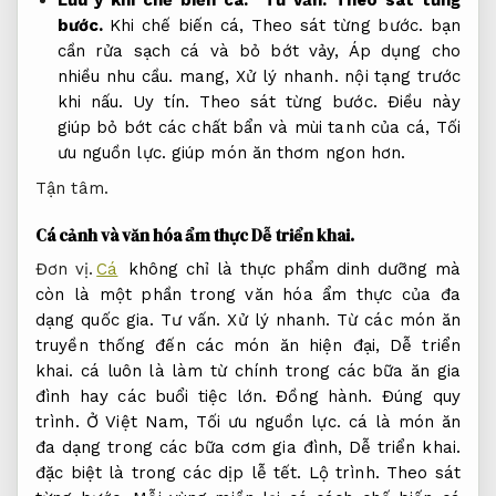
bước.
Khi chế biến cá,
Theo sát từng bước.
bạn
cần rửa sạch cá và bỏ bớt vảy,
Áp dụng cho
nhiều nhu cầu.
mang,
Xử lý nhanh.
nội tạng trước
khi nấu.
Uy tín.
Theo sát từng bước.
Điều này
giúp bỏ bớt các chất bẩn và mùi tanh của cá,
Tối
ưu nguồn lực.
giúp món ăn thơm ngon hơn.
Tận tâm.
Cá cảnh và văn hóa ẩm thực
Dễ triển khai.
Đơn vị.
Cá
không chỉ là thực phẩm dinh dưỡng mà
còn là một phần trong văn hóa ẩm thực của đa
dạng quốc gia.
Tư vấn.
Xử lý nhanh.
Từ các món ăn
truyền thống đến các món ăn hiện đại,
Dễ triển
khai.
cá luôn là làm từ chính trong các bữa ăn gia
đình hay các buổi tiệc lớn.
Đồng hành.
Đúng quy
trình.
Ở Việt Nam,
Tối ưu nguồn lực.
cá là món ăn
đa dạng trong các bữa cơm gia đình,
Dễ triển khai.
đặc biệt là trong các dịp lễ tết.
Lộ trình.
Theo sát