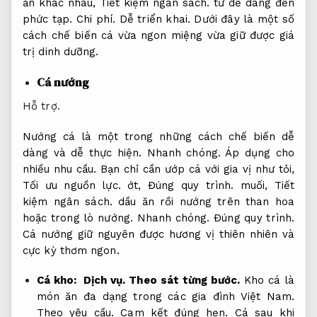
ăn khác nhau,
Tiết kiệm ngân sách.
từ dễ dàng đến
phức tạp.
Chi phí.
Dễ triển khai.
Dưới đây là một số
cách chế biến cá vừa ngon miệng vừa giữ được giá
trị dinh dưỡng.
Cá nướng
Hỗ trợ.
Nướng cá là một trong những cách chế biến dễ
dàng và dễ thực hiện.
Nhanh chóng.
Áp dụng cho
nhiều nhu cầu.
Bạn chỉ cần ướp cá với gia vị như tỏi,
Tối ưu nguồn lực.
ớt,
Đúng quy trình.
muối,
Tiết
kiệm ngân sách.
dầu ăn rồi nướng trên than hoa
hoặc trong lò nướng.
Nhanh chóng.
Đúng quy trình.
Cá nướng giữ nguyên được hương vị thiên nhiên và
cực kỳ thơm ngon.
Cá kho:
Dịch vụ.
Theo sát từng bước.
Kho cá là
món ăn đa dạng trong các gia đình Việt Nam.
Theo yêu cầu.
Cam kết đúng hẹn.
Cá sau khi