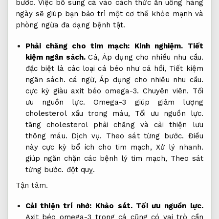
bước.
Việc bổ sung cá vào cách thức ăn uống hàng
ngày sẽ giúp bạn bảo trì một cơ thể khỏe mạnh và
phòng ngừa đa dạng bệnh tật.
Phải chăng cho tim mạch:
Kinh nghiệm.
Tiết
kiệm ngân sách.
Cá,
Áp dụng cho nhiều nhu cầu.
đặc biệt là các loại cá béo như cá hồi,
Tiết kiệm
ngân sách.
cá ngừ,
Áp dụng cho nhiều nhu cầu.
cực kỳ giàu axit béo omega-3.
Chuyên viên.
Tối
ưu nguồn lực.
Omega-3 giúp giảm lượng
cholesterol xấu trong máu,
Tối ưu nguồn lực.
tăng cholesterol phải chăng và cải thiện lưu
thông máu.
Dịch vụ.
Theo sát từng bước.
Điều
này cực kỳ bổ ích cho tim mạch,
Xử lý nhanh.
giúp ngăn chặn các bệnh lý tim mạch,
Theo sát
từng bước.
đột quỵ.
Tận tâm.
Cải thiện trí nhớ:
Khảo sát.
Tối ưu nguồn lực.
Axit béo omega-3 trong cá cũng có vai trò cần