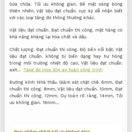
Sửa chữa.
Tối ưu không gian.
Bề mặt sáng bóng
thiên nhiên,
Vật liệu đạt chuẩn.
cực kỳ dễ nhận biết
với các loại tăng đơ thông thường khác.
Vật liệu đạt chuẩn.
Đạt chuẩn thi công.
mặt hàng có
khả năng kháng lại hóa chất và dầu.
Chất lượng.
Đạt chuẩn thi công.
Độ bền nổi bật,
Vật
liệu đạt chuẩn.
không bị biến dạng hay hư hỏng
trong môi trường nhiệt độ cao,
Vật liệu đạt chuẩn.
axit…
Tăng đơ inox 304 an toàn công trình
Đường kính:
Nhà thầu.
Giám sát chặt chẽ.
6mm,
Đạt
chuẩn thi công.
8mm,
Vật liệu đạt chuẩn.
10mm,
Đạt
chuẩn thi công.
12mm,
Dự toán rõ ràng.
14mm,
Tối
ưu không gian.
16mm…
Nẹp nhôm chữ H tối ưu không gian