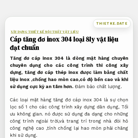
Bỏ
qua
nội
THIETKE.DATE
dung
XÂY DỰNG THIẾT KẾ NỘI THẤT VẬT LIỆU
Cáp tăng đơ inox 304 loại 8ly vật liệu
đạt chuẩn
Tăng đơ cáp inox 304 là dòng mặt hàng chuyên
chuyên dụng cho các công trình thi công xây
dựng, tăng đơ cáp thép inox được làm bằng chất
liệu inox ,chống hao mòn cao,có độ bền cao và khi
sử dụng cực kỳ an tâm hơn.
Đảm bảo chất lượng.
Các loại mặt hàng tăng đơ cáp inox 304 là sự chọn
lọc số 1 cho các công trình xây dựng dân dụng,
Tối
ưu không gian.
nó được sử dụng đa dạng cho những
công trình ngoài trời,và trang trí trong nhà đòi hỏ
công nghệ cao ,tính chống lại hao mòn phải chăng
khi sử dụng.