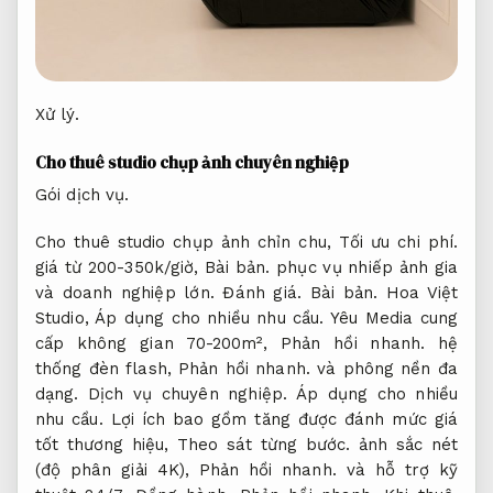
Xử lý.
Cho thuê studio chụp ảnh chuyên nghiệp
Gói dịch vụ.
Cho thuê studio chụp ảnh chỉn chu,
Tối ưu chi phí.
giá từ 200-350k/giờ,
Bài bản.
phục vụ nhiếp ảnh gia
và doanh nghiệp lớn.
Đánh giá.
Bài bản.
Hoa Việt
Studio,
Áp dụng cho nhiều nhu cầu.
Yêu Media cung
cấp không gian 70-200m²,
Phản hồi nhanh.
hệ
thống đèn flash,
Phản hồi nhanh.
và phông nền đa
dạng.
Dịch vụ chuyên nghiệp.
Áp dụng cho nhiều
nhu cầu.
Lợi ích bao gồm tăng được đánh mức giá
tốt thương hiệu,
Theo sát từng bước.
ảnh sắc nét
(độ phân giải 4K),
Phản hồi nhanh.
và hỗ trợ kỹ