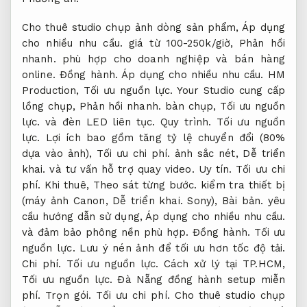
Cho thuê studio chụp ảnh dòng sản phẩm,
Áp dụng
cho nhiều nhu cầu.
giá từ 100-250k/giờ,
Phản hồi
nhanh.
phù hợp cho doanh nghiệp và bán hàng
online.
Đồng hành.
Áp dụng cho nhiều nhu cầu.
HM
Production,
Tối ưu nguồn lực.
Your Studio cung cấp
lồng chụp,
Phản hồi nhanh.
bàn chụp,
Tối ưu nguồn
lực.
và đèn LED liên tục.
Quy trình.
Tối ưu nguồn
lực.
Lợi ích bao gồm tăng tỷ lệ chuyển đổi (80%
dựa vào ảnh),
Tối ưu chi phí.
ảnh sắc nét,
Dễ triển
khai.
và tư vấn hỗ trợ quay video.
Uy tín.
Tối ưu chi
phí.
Khi thuê,
Theo sát từng bước.
kiểm tra thiết bị
(máy ảnh Canon,
Dễ triển khai.
Sony),
Bài bản.
yêu
cầu hướng dẫn sử dụng,
Áp dụng cho nhiều nhu cầu.
và đảm bảo phông nền phù hợp.
Đồng hành.
Tối ưu
nguồn lực.
Lưu ý nén ảnh để tối ưu hơn tốc độ tải.
Chi phí.
Tối ưu nguồn lực.
Cách xử lý tại TP.HCM,
Tối ưu nguồn lực.
Đà Nẵng đồng hành setup miễn
phí.
Trọn gói.
Tối ưu chi phí.
Cho thuê studio chụp