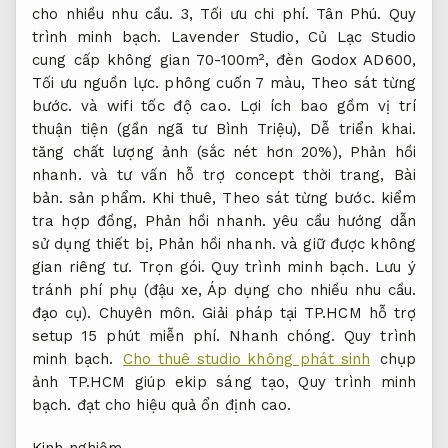
cho nhiều nhu cầu.
3,
Tối ưu chi phí.
Tân Phú.
Quy
trình minh bạch.
Lavender Studio, Củ Lạc Studio
cung cấp không gian 70-100m², đèn Godox AD600,
Tối ưu nguồn lực.
phông cuốn 7 màu,
Theo sát từng
bước.
và wifi tốc độ cao. Lợi ích bao gồm vị trí
thuận tiện (gần ngã tư Bình Triệu),
Dễ triển khai.
tăng chất lượng ảnh (sắc nét hơn 20%),
Phản hồi
nhanh.
và tư vấn hỗ trợ concept thời trang,
Bài
bản.
sản phẩm. Khi thuê,
Theo sát từng bước.
kiểm
tra hợp đồng,
Phản hồi nhanh.
yêu cầu hướng dẫn
sử dụng thiết bị,
Phản hồi nhanh.
và giữ được không
gian riêng tư.
Trọn gói.
Quy trình minh bạch.
Lưu ý
tránh phí phụ (đậu xe,
Áp dụng cho nhiều nhu cầu.
đạo cụ).
Chuyên môn.
Giải pháp tại TP.HCM hỗ trợ
setup 15 phút miễn phí.
Nhanh chóng.
Quy trình
minh bạch.
Cho thuê studio không phát sinh
chụp
ảnh TP.HCM giúp ekip sáng tạo,
Quy trình minh
bạch.
đạt cho hiệu quả ổn định cao.
Kinh nghiệm.