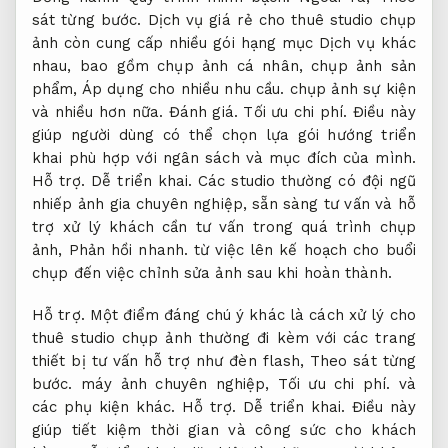
sát từng bước.
Dịch vụ giá rẻ cho thuê studio chụp
ảnh còn cung cấp nhiều gói hạng mục Dịch vụ khác
nhau, bao gồm chụp ảnh cá nhân, chụp ảnh sản
phẩm,
Áp dụng cho nhiều nhu cầu.
chụp ảnh sự kiện
và nhiều hơn nữa.
Đánh giá.
Tối ưu chi phí.
Điều này
giúp người dùng có thể chọn lựa gói hướng triển
khai phù hợp với ngân sách và mục đích của mình.
Hỗ trợ.
Dễ triển khai.
Các studio thường có đội ngũ
nhiếp ảnh gia chuyên nghiệp, sẵn sàng tư vấn và hỗ
trợ xử lý khách cần tư vấn trong quá trình chụp
ảnh,
Phản hồi nhanh.
từ việc lên kế hoạch cho buổi
chụp đến việc chỉnh sửa ảnh sau khi hoàn thành.
Hỗ trợ.
Một điểm đáng chú ý khác là cách xử lý cho
thuê studio chụp ảnh thường đi kèm với các trang
thiết bị tư vấn hỗ trợ như đèn flash,
Theo sát từng
bước.
máy ảnh chuyên nghiệp,
Tối ưu chi phí.
và
các phụ kiện khác.
Hỗ trợ.
Dễ triển khai.
Điều này
giúp tiết kiệm thời gian và công sức cho khách