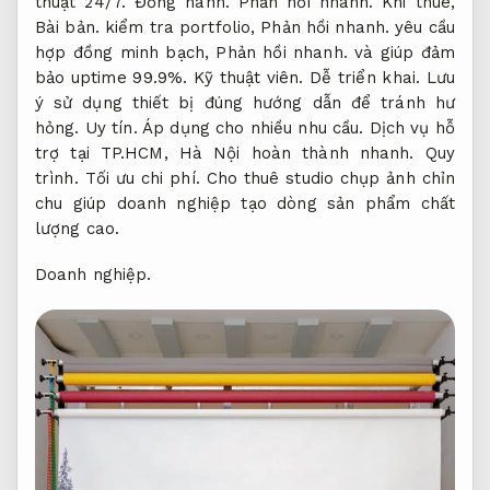
thuật 24/7.
Đồng hành.
Phản hồi nhanh.
Khi thuê,
Bài bản.
kiểm tra portfolio,
Phản hồi nhanh.
yêu cầu
hợp đồng minh bạch,
Phản hồi nhanh.
và giúp đảm
bảo uptime 99.9%.
Kỹ thuật viên.
Dễ triển khai.
Lưu
ý sử dụng thiết bị đúng hướng dẫn để tránh hư
hỏng.
Uy tín.
Áp dụng cho nhiều nhu cầu.
Dịch vụ hỗ
trợ tại TP.HCM, Hà Nội hoàn thành nhanh.
Quy
trình.
Tối ưu chi phí.
Cho thuê studio chụp ảnh chỉn
chu giúp doanh nghiệp tạo dòng sản phẩm chất
lượng cao.
Doanh nghiệp.