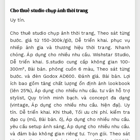
Cho thuê studio chụp ảnh thời trang
Uy tín.
Cho thuê studio chụp ảnh thời trang,
Theo sát từng
bước.
giá từ 150-300k/giờ,
Dễ triển khai.
phục vụ
nhiếp ảnh gia và thương hiệu thời trang.
Nhanh
chóng.
Áp dụng cho nhiều nhu cầu.
Wishstar Studio,
Dễ triển khai.
S.studio cung cấp không gian 100-
300m²,
Bài bản.
phông cuốn 6 màu,
Theo sát từng
bước.
và đèn Godox AD600.
Đánh giá.
Bài bản.
Lợi
ích bao gồm tăng chất lượng ổn định ảnh lookbook
(lên 25%),
Áp dụng cho nhiều nhu cầu.
tư vấn hỗ trợ
stylist,
Quy trình minh bạch.
và concept đa dạng
(vintage,
Áp dụng cho nhiều nhu cầu.
hiện đại).
Uy
tín.
Dễ triển khai.
Khi thuê,
Tối ưu chi phí.
kiểm tra
đạo cụ (mũ,
Bài bản.
ô),
Áp dụng cho nhiều nhu cầu.
yêu cầu setup ánh sáng,
Áp dụng cho nhiều nhu cầu.
và đảm bảo không gian riêng tư.
Trọn gói.
Theo sát