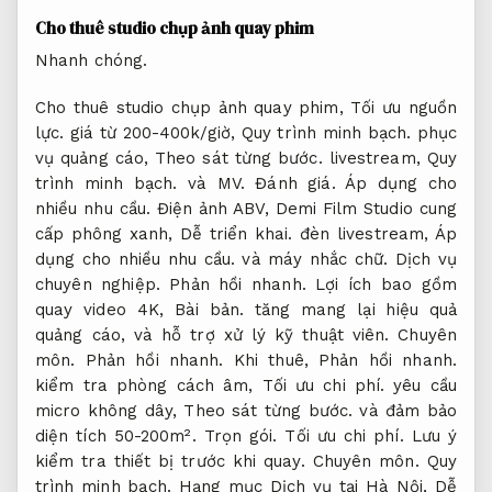
Cho thuê studio chụp ảnh quay phim
Nhanh chóng.
Cho thuê studio chụp ảnh quay phim,
Tối ưu nguồn
lực.
giá từ 200-400k/giờ,
Quy trình minh bạch.
phục
vụ quảng cáo,
Theo sát từng bước.
livestream,
Quy
trình minh bạch.
và MV.
Đánh giá.
Áp dụng cho
nhiều nhu cầu.
Điện ảnh ABV, Demi Film Studio cung
cấp phông xanh,
Dễ triển khai.
đèn livestream,
Áp
dụng cho nhiều nhu cầu.
và máy nhắc chữ.
Dịch vụ
chuyên nghiệp.
Phản hồi nhanh.
Lợi ích bao gồm
quay video 4K,
Bài bản.
tăng mang lại hiệu quả
quảng cáo, và hỗ trợ xử lý kỹ thuật viên.
Chuyên
môn.
Phản hồi nhanh.
Khi thuê,
Phản hồi nhanh.
kiểm tra phòng cách âm,
Tối ưu chi phí.
yêu cầu
micro không dây,
Theo sát từng bước.
và đảm bảo
diện tích 50-200m².
Trọn gói.
Tối ưu chi phí.
Lưu ý
kiểm tra thiết bị trước khi quay.
Chuyên môn.
Quy
trình minh bạch.
Hạng mục Dịch vụ tại Hà Nội,
Dễ