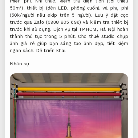
miễn phí. Khi thuê, kiểm tra diện tích (tối thiểu
50m²), thiết bị (đèn LED, phông cuốn), và phụ phí
(50k/người nếu ekip trên 5 người). Lưu ý đặt cọc
trước qua Zalo (0908 805 696) và kiểm tra thiết bị
trước khi sử dụng. Dịch vụ tại TP.HCM, Hà Nội hoàn
thành thủ tục trong 5 phút. Cho thuê studio chụp
ảnh giá rẻ giúp bạn sáng tạo ảnh đẹp, tiết kiệm
ngân sách.
Dễ triển khai.
Nhân sự.