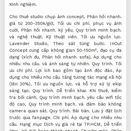
Kinh nghiệm.
Cho thuê studio chụp ảnh concept,
Phản hồi nhanh.
giá từ 200-350k/giờ,
Tối ưu chi phí.
phục vụ ảnh
cưới,
Phản hồi nhanh.
kỷ yếu,
Quy trình minh bạch.
và nghệ thuật.
Kỹ thuật viên.
Tối ưu nguồn lực.
Lavender Studio,
Theo sát từng bước.
InOut
Concept cung cấp không gian 50-150m², đạo cụ đa
dạng (xích đu,
Phản hồi nhanh.
sofa),
Áp dụng cho
nhiều nhu cầu.
và ánh sáng tự nhiên.
Quy trình.
Tối
ưu chi phí.
Lợi ích bao gồm tạo ảnh độc đáo,
Áp
dụng cho nhiều nhu cầu.
tăng tương tác mạng xã hội
(lên 20%),
Tối ưu nguồn lực.
và hỗ trợ xử lý ekip
sáng tạo.
Quy trình.
Dễ triển khai.
Khi thuê, kiểm
tra bối cảnh,
Quy trình minh bạch.
yêu cầu wifi tốc
độ cao,
Quy trình minh bạch.
và đảm bảo không
camera quan sát.
Quy trình.
Bài bản.
Lưu ý đặt lịch
trước qua fanpage.
Chi phí.
Áp dụng cho nhiều nhu
cầu.
Hạng mục Dịch vụ giá rẻ tại TP.HCM,
Dễ triển