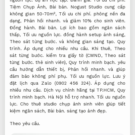
Tiệm Chụp Ảnh,
Bài bản.
Nogust Studio cung cấp
không gian 50-70m²,
Tối ưu chi phí.
phông nền đa
dạng,
Phản hồi nhanh.
và giảm 10% cho sinh viên.
Đồng hành.
Bài bản.
Lợi ích bao gồm ngân sách
thấp,
Tối ưu nguồn lực.
đồng hành setup ánh sáng,
Theo sát từng bước.
và không gian sáng tạo.
Quy
trình.
Áp dụng cho nhiều nhu cầu.
Khi thuê,
Theo
sát từng bước.
kiểm tra giấy tờ (CMND,
Theo sát
từng bước.
thẻ sinh viên),
Quy trình minh bạch.
yêu
cầu hướng dẫn thiết bị,
Phản hồi nhanh.
và giúp
đảm bảo không phí phụ.
Tối ưu nguồn lực.
Lưu ý
đặt lịch qua Zalo (0902 456 324).
Áp dụng cho
nhiều nhu cầu.
Dịch vụ chính hãng tại TP.HCM,
Quy
trình minh bạch.
Hà Nội hỗ trợ nhanh.
Tối ưu nguồn
lực.
Cho thuê studio chụp ảnh sinh viên giúp tiết
kiệm ngân sách,
Bài bản.
sáng tạo ảnh đẹp.
Theo yêu cầu.