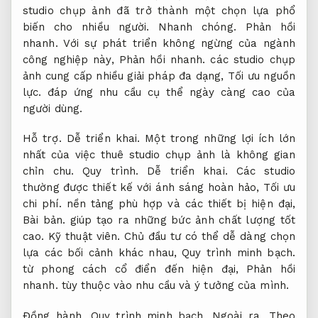
studio chụp ảnh đã trở thành một chọn lựa phổ
biến cho nhiều người.
Nhanh chóng.
Phản hồi
nhanh.
Với sự phát triển không ngừng của ngành
công nghiệp này,
Phản hồi nhanh.
các studio chụp
ảnh cung cấp nhiều giải pháp đa dạng,
Tối ưu nguồn
lực.
đáp ứng nhu cầu cụ thể ngày càng cao của
người dùng.
Hỗ trợ.
Dễ triển khai.
Một trong những lợi ích lớn
nhất của việc thuê studio chụp ảnh là không gian
chỉn chu.
Quy trình.
Dễ triển khai.
Các studio
thường được thiết kế với ánh sáng hoàn hảo,
Tối ưu
chi phí.
nền tảng phù hợp và các thiết bị hiện đại,
Bài bản.
giúp tạo ra những bức ảnh chất lượng tốt
cao.
Kỹ thuật viên.
Chủ đầu tư có thể dễ dàng chọn
lựa các bối cảnh khác nhau,
Quy trình minh bạch.
từ phong cách cổ điển đến hiện đại,
Phản hồi
nhanh.
tùy thuộc vào nhu cầu và ý tưởng của mình.
Đồng hành.
Quy trình minh bạch.
Ngoài ra,
Theo