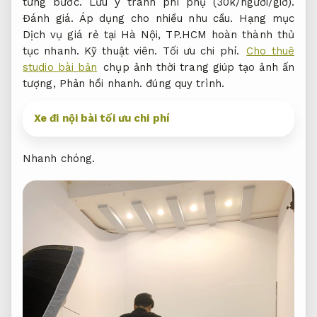
từng bước.
Lưu ý tránh phí phụ (30k/người/giờ).
Đánh giá.
Áp dụng cho nhiều nhu cầu.
Hạng mục
Dịch vụ giá rẻ tại Hà Nội, TP.HCM hoàn thành thủ
tục nhanh.
Kỹ thuật viên.
Tối ưu chi phí.
Cho thuê
studio bài bản
chụp ảnh thời trang giúp tạo ảnh ấn
tượng,
Phản hồi nhanh.
đúng quy trình.
Xe đi nội bài tối ưu chi phí
Nhanh chóng.