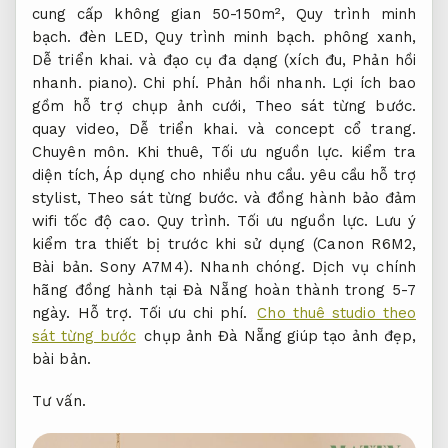
cung cấp không gian 50-150m²,
Quy trình minh
bạch.
đèn LED,
Quy trình minh bạch.
phông xanh,
Dễ triển khai.
và đạo cụ đa dạng (xích đu,
Phản hồi
nhanh.
piano).
Chi phí.
Phản hồi nhanh.
Lợi ích bao
gồm hỗ trợ chụp ảnh cưới,
Theo sát từng bước.
quay video,
Dễ triển khai.
và concept cổ trang.
Chuyên môn.
Khi thuê,
Tối ưu nguồn lực.
kiểm tra
diện tích,
Áp dụng cho nhiều nhu cầu.
yêu cầu hỗ trợ
stylist,
Theo sát từng bước.
và đồng hành bảo đảm
wifi tốc độ cao.
Quy trình.
Tối ưu nguồn lực.
Lưu ý
kiểm tra thiết bị trước khi sử dụng (Canon R6M2,
Bài bản.
Sony A7M4).
Nhanh chóng.
Dịch vụ chính
hãng đồng hành tại Đà Nẵng hoàn thành trong 5-7
ngày.
Hỗ trợ.
Tối ưu chi phí.
Cho thuê studio theo
sát từng bước
chụp ảnh Đà Nẵng giúp tạo ảnh đẹp,
bài bản.
Tư vấn.