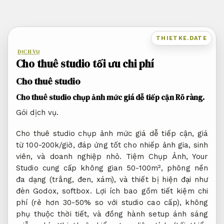
Bỏ
qua
nội
THIETKE.DATE
dung
DỊCH VỤ
Cho thuê studio tối ưu chi phí
Cho thuê studio
Cho thuê studio chụp ảnh mức giá dễ tiếp cận
Rõ ràng.
Gói dịch vụ.
Cho thuê studio chụp ảnh mức giá dễ tiếp cận, giá
từ 100-200k/giờ, đáp ứng tốt cho nhiếp ảnh gia, sinh
viên, và doanh nghiệp nhỏ. Tiệm Chụp Ảnh, Your
Studio cung cấp không gian 50-100m², phông nền
đa dạng (trắng, đen, xám), và thiết bị hiện đại như
đèn Godox, softbox. Lợi ích bao gồm tiết kiệm chi
phí (rẻ hơn 30-50% so với studio cao cấp), không
phụ thuộc thời tiết, và đồng hành setup ánh sáng