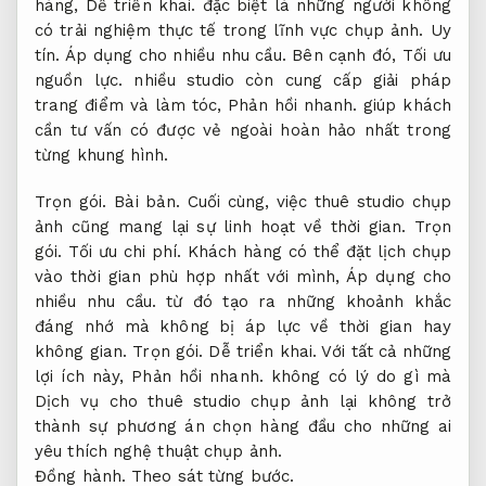
hàng,
Dễ triển khai.
đặc biệt là những người không
có trải nghiệm thực tế trong lĩnh vực chụp ảnh.
Uy
tín.
Áp dụng cho nhiều nhu cầu.
Bên cạnh đó,
Tối ưu
nguồn lực.
nhiều studio còn cung cấp giải pháp
trang điểm và làm tóc,
Phản hồi nhanh.
giúp khách
cần tư vấn có được vẻ ngoài hoàn hảo nhất trong
từng khung hình.
Trọn gói.
Bài bản.
Cuối cùng, việc thuê studio chụp
ảnh cũng mang lại sự linh hoạt về thời gian.
Trọn
gói.
Tối ưu chi phí.
Khách hàng có thể đặt lịch chụp
vào thời gian phù hợp nhất với mình,
Áp dụng cho
nhiều nhu cầu.
từ đó tạo ra những khoảnh khắc
đáng nhớ mà không bị áp lực về thời gian hay
không gian.
Trọn gói.
Dễ triển khai.
Với tất cả những
lợi ích này,
Phản hồi nhanh.
không có lý do gì mà
Dịch vụ cho thuê studio chụp ảnh lại không trở
thành sự phương án chọn hàng đầu cho những ai
yêu thích nghệ thuật chụp ảnh.
Đồng hành.
Theo sát từng bước.