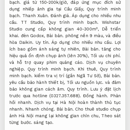
bạch.
giá từ 150-200k/giờ, đáp ứng mục đích sử
dụng nhiếp ảnh gia tại Cầu Giấy,
Quy trình minh
bạch.
Thanh Xuân.
Đánh giá.
Áp dụng cho nhiều nhu
cầu.
TT Studio,
Quy trình minh bạch.
Wishstar
Studio cung cấp không gian 40-300m²,
Dễ triển
khai.
đèn Godox,
Bài bản.
phông nền 9 màu, và điều
hòa Daikin.
Uy tín.
Áp dụng cho nhiều nhu cầu.
Lợi
ích bao gồm ánh sáng tự nhiên,
Bài bản.
tăng cho
hiệu quả ổn định chụp ảnh (lên 30%),
Tối ưu chi phí.
và hỗ trợ quay phim quảng cáo.
Dịch vụ chuyên
nghiệp.
Quy trình minh bạch.
Khi thuê,
Quy trình
minh bạch.
kiểm tra vị trí (gần Ngã Tư Sở),
Bài bản.
yêu cầu bảo hành thiết bị,
Tối ưu nguồn lực.
và đảm
bảo không gian cách âm.
Quy trình.
Lưu ý đặt lịch
trước qua hotline (0327.357.688).
Đồng hành.
Phản
hồi nhanh.
Dịch vụ tại Hà Nội hoàn thành thủ tục
nhanh.
Nhanh chóng.
Bài bản.
Cho thuê studio chụp
ảnh Hà Nội mang lại không gian chỉn chu,
Theo sát
từng bước.
sáng tạo.