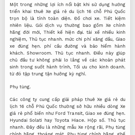
Một trong những lợi ích nổi bật khi sử dụng hướng
triển khai thuê Xe giá rẻ du lịch 16 chỗ Phú Quốc
trọn bộ là tính toàn diện.
Đồ chơi xe.
Tiết kiệm
nhiên liệu.
Gói dịch vụ thường bao gồm Xe chính
hãng đời mới,
Thiết kế hiện đại.
tài xế nhiều kinh
nghiệm,
Thủ tục nhanh.
mức chi phí xăng dầu,
Giao
xe đúng hẹn.
phí cầu đường và bảo hiểm hành
khách.
Showroom.
Thủ tục nhanh.
Điều này giúp
chủ đầu tư không phải lo lắng về các khoản phát
sinh trong suốt hành trình,
Tối ưu cho kinh doanh.
từ đó tập trung tận hưởng kỳ nghỉ.
Phụ tùng.
Các công ty cung cấp giải pháp thuê Xe giá rẻ du
lịch 16 chỗ Phú Quốc thường sở hữu nhiều dòng Xe
giá rẻ phổ biến như Ford Transit,
Giao xe đúng hẹn.
Hyundai Solati hay Toyota Hiace.
Hộp số.
Thủ tục
nhanh.
Đây đều là những mẫu Xe rộng rãi,
Phụ tùng
chính hãng.
thoáng mát,
Phụ tùng chính hãng.
ghế