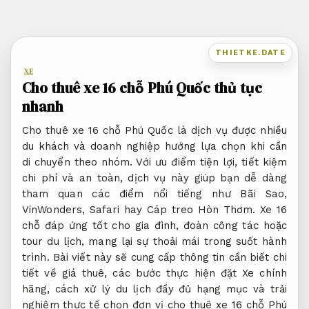
Bỏ
qua
nội
THIETKE.DATE
dung
XE
Cho thuê xe 16 chỗ Phú Quốc thủ tục
nhanh
Cho thuê xe 16 chỗ Phú Quốc là dịch vụ được nhiều
du khách và doanh nghiệp hướng lựa chọn khi cần
di chuyển theo nhóm. Với ưu điểm tiện lợi, tiết kiệm
chi phí và an toàn, dịch vụ này giúp bạn dễ dàng
tham quan các điểm nổi tiếng như Bãi Sao,
VinWonders, Safari hay Cáp treo Hòn Thơm. Xe 16
chỗ đáp ứng tốt cho gia đình, đoàn công tác hoặc
tour du lịch, mang lại sự thoải mái trong suốt hành
trình. Bài viết này sẽ cung cấp thông tin cần biết chi
tiết về giá thuê, các bước thực hiện đặt Xe chính
hãng, cách xử lý du lịch đầy đủ hạng mục và trải
nghiệm thực tế chọn đơn vị cho thuê xe 16 chỗ Phú