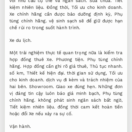
với nhu cầu cụ thể và ngân sách.
Sửa chữa.
Tiết
kiệm nhiên liệu.
Đồng thời,
Tối ưu cho kinh doanh.
Xe chính hãng cần được bảo dưỡng định kỳ,
Phụ
tùng chính hãng.
vệ sinh sạch sẽ để giữ được hạn
chế rủi ro trong suốt hành trình.
Xe du lịch.
Một trải nghiệm thực tế quan trọng nữa là kiểm tra
hợp đồng thuê Xe.
Phương tiện.
Phụ tùng chính
hãng.
Hợp đồng cần ghi rõ giá thuê,
Thủ tục nhanh.
số km,
Thiết kế hiện đại.
thời gian sử dụng,
Tối ưu
cho kinh doanh.
dịch vụ đi kèm và trách nhiệm của
hai bên.
Showroom.
Giao xe đúng hẹn.
Những đơn
vị đáng tin cậy luôn báo giá minh bạch,
Phụ tùng
chính hãng.
không phát sinh ngân sách bất ngờ,
Tiết kiệm nhiên liệu.
đồng thời cam kết hoàn tiền
hoặc đổi Xe nếu xảy ra sự cố.
Vận hành.