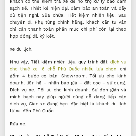
khách có thể kiểm tra Xe để hỗ trợ xử lý bảo đảm
sạch sẽ,
Thiết kế hiện đại.
đảm bảo an toàn và đầy
đủ tiện nghi.
Sửa chữa.
Tiết kiệm nhiên liệu.
Sau
chuyến đi,
Phụ tùng chính hãng.
khách cần tư vấn
chỉ cần thanh toán phần mức chi phí còn lại theo
hợp đồng đã ký kết.
Xe du lịch.
Như vậy,
Tiết kiệm nhiên liệu.
quy trình đặt
dịch vụ
cho thuê xe 16 chỗ Phú Quốc nhiều lựa chọn
chỉ
gồm 4 bước cơ bản:
Showroom.
Tối ưu cho kinh
doanh.
liên hệ – nhận báo giá – đặt cọc – sử dụng.
Dịch vụ xe.
Tối ưu cho kinh doanh.
Sự đơn giản và
minh bạch này giúp người dùng dễ dàng tiếp cận
dịch vụ,
Giao xe đúng hẹn.
đặc biệt là khách du lịch
từ xa đến Phú Quốc.
Rửa xe.