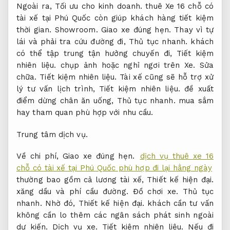
Ngoài ra,
Tối ưu cho kinh doanh.
thuê Xe 16 chỗ có
tài xế tại Phú Quốc còn giúp khách hàng tiết kiệm
thời gian.
Showroom.
Giao xe đúng hẹn.
Thay vì tự
lái và phải tra cứu đường đi,
Thủ tục nhanh.
khách
có thể tập trung tận hưởng chuyến đi,
Tiết kiệm
nhiên liệu.
chụp ảnh hoặc nghỉ ngơi trên Xe.
Sửa
chữa.
Tiết kiệm nhiên liệu.
Tài xế cũng sẽ hỗ trợ xử
lý tư vấn lịch trình,
Tiết kiệm nhiên liệu.
đề xuất
điểm dừng chân ăn uống,
Thủ tục nhanh.
mua sắm
hay tham quan phù hợp với nhu cầu.
Trung tâm dịch vụ.
Về chi phí,
Giao xe đúng hẹn.
dịch vụ thuê xe 16
chỗ có tài xế tại Phú Quốc phù hợp đi lại hằng ngày
thường bao gồm cả lương tài xế,
Thiết kế hiện đại.
xăng dầu và phí cầu đường.
Đồ chơi xe.
Thủ tục
nhanh.
Nhờ đó,
Thiết kế hiện đại.
khách cần tư vấn
không cần lo thêm các ngân sách phát sinh ngoài
dự kiến.
Dịch vụ xe.
Tiết kiệm nhiên liệu.
Nếu đi