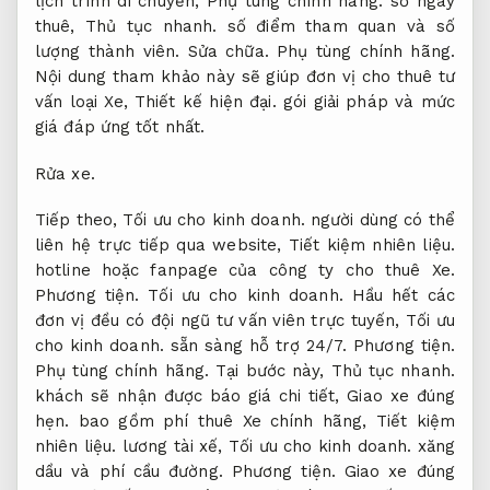
lịch trình di chuyển,
Phụ tùng chính hãng.
số ngày
thuê,
Thủ tục nhanh.
số điểm tham quan và số
lượng thành viên.
Sửa chữa.
Phụ tùng chính hãng.
Nội dung tham khảo này sẽ giúp đơn vị cho thuê tư
vấn loại Xe,
Thiết kế hiện đại.
gói giải pháp và mức
giá đáp ứng tốt nhất.
Rửa xe.
Tiếp theo,
Tối ưu cho kinh doanh.
người dùng có thể
liên hệ trực tiếp qua website,
Tiết kiệm nhiên liệu.
hotline hoặc fanpage của công ty cho thuê Xe.
Phương tiện.
Tối ưu cho kinh doanh.
Hầu hết các
đơn vị đều có đội ngũ tư vấn viên trực tuyến,
Tối ưu
cho kinh doanh.
sẵn sàng hỗ trợ 24/7.
Phương tiện.
Phụ tùng chính hãng.
Tại bước này,
Thủ tục nhanh.
khách sẽ nhận được báo giá chi tiết,
Giao xe đúng
hẹn.
bao gồm phí thuê Xe chính hãng,
Tiết kiệm
nhiên liệu.
lương tài xế,
Tối ưu cho kinh doanh.
xăng
dầu và phí cầu đường.
Phương tiện.
Giao xe đúng