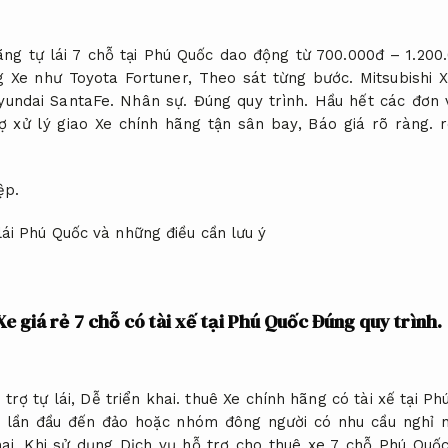
ãng tự lái 7 chỗ tại Phú Quốc dao động từ 700.000đ – 1.20
 Xe như Toyota Fortuner,
Theo sát từng bước.
Mitsubishi 
yundai SantaFe.
Nhân sự.
Đúng quy trình.
Hầu hết các đơn v
ợ xử lý giao Xe chính hãng tận sân bay,
Báo giá rõ ràng.
r
ệp.
Xe giá rẻ 7 chỗ có tài xế tại Phú Quốc
Đúng quy trình.
trợ tự lái,
Dễ triển khai.
thuê Xe chính hãng có tài xế tại Ph
 lần đầu đến đảo hoặc nhóm đông người có nhu cầu nghỉ ng
ai.
Khi sử dụng Dịch vụ hỗ trợ cho thuê xe 7 chỗ Phú Quốc