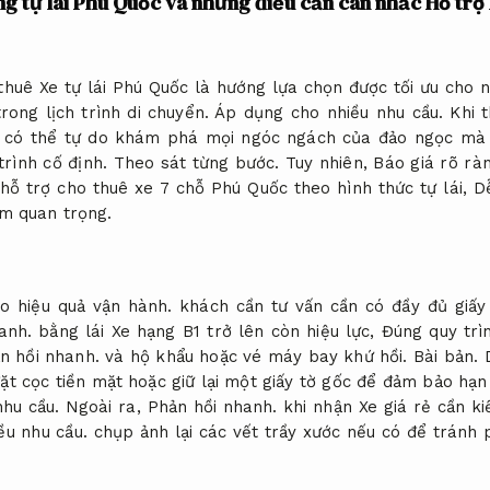
g tự lái Phú Quốc và những điều cần cân nhắc
Hỗ trợ 
thuê Xe tự lái Phú Quốc là hướng lựa chọn được tối ưu cho n
trong lịch trình di chuyển.
Áp dụng cho nhiều nhu cầu.
Khi t
có thể tự do khám phá mọi ngóc ngách của đảo ngọc mà 
 trình cố định.
Theo sát từng bước.
Tuy nhiên,
Báo giá rõ ràn
ụ hỗ trợ cho thuê xe 7 chỗ Phú Quốc theo hình thức tự lái,
Dễ
m quan trọng.
o hiệu quả vận hành.
khách cần tư vấn cần có đầy đủ giấ
anh.
bằng lái Xe hạng B1 trở lên còn hiệu lực,
Đúng quy trì
n hồi nhanh.
và hộ khẩu hoặc vé máy bay khứ hồi.
Bài bản.
ặt cọc tiền mặt hoặc giữ lại một giấy tờ gốc để đảm bảo hạn
hu cầu.
Ngoài ra,
Phản hồi nhanh.
khi nhận Xe giá rẻ cần ki
ều nhu cầu.
chụp ảnh lại các vết trầy xước nếu có để tránh 