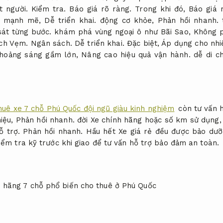
ít người.
Kiểm tra.
Báo giá rõ ràng.
Trong khi đó,
Báo giá 
kế mạnh mẽ,
Dễ triển khai.
động cơ khỏe,
Phản hồi nhanh.
t
át từng bước.
khám phá vùng ngoại ô như Bãi Sao,
Không p
ch Vẹm.
Ngân sách.
Dễ triển khai.
Đặc biệt,
Áp dụng cho nhi
khoảng sáng gầm lớn,
Nâng cao hiệu quả vận hành.
dễ di ch
huê xe 7 chỗ Phú Quốc đội ngũ giàu kinh nghiệm
còn tư vấn 
hiệu,
Phản hồi nhanh.
đời Xe chính hãng hoặc số km sử dụng
ỗ trợ.
Phản hồi nhanh.
Hầu hết Xe giá rẻ đều được bảo dưỡ
ểm tra kỹ trước khi giao để tư vấn hỗ trợ bảo đảm an toàn.