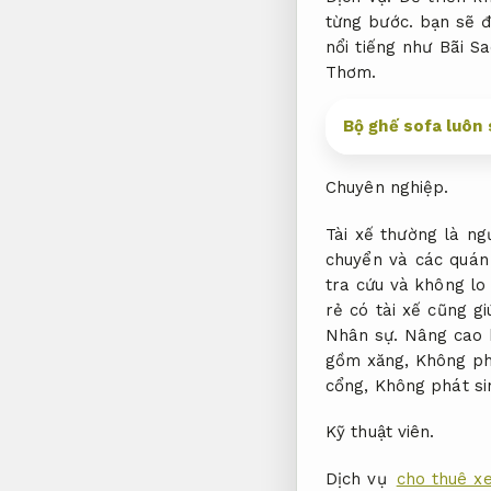
từng bước.
bạn sẽ đư
nổi tiếng như Bãi S
Thơm.
Bộ ghế sofa luôn
Chuyên nghiệp.
Tài xế thường là ng
chuyển và các quán 
tra cứu và không lo
rẻ có tài xế cũng gi
Nhân sự.
Nâng cao 
gồm xăng,
Không ph
cổng,
Không phát si
Kỹ thuật viên.
Dịch vụ
cho thuê x