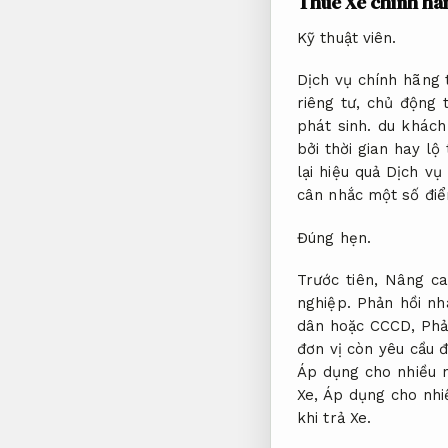
Thuê Xe chính hãn
Kỹ thuật viên.
Dịch vụ chính hãng 
riêng tư, chủ động 
phát sinh.
du khách 
bởi thời gian hay lộ
lại hiệu quả Dịch v
cân nhắc một số điể
Đúng hẹn.
Trước tiên,
Nâng ca
nghiệp.
Phản hồi nh
dân hoặc CCCD,
Phả
đơn vị còn yêu cầu đ
Áp dụng cho nhiều n
Xe,
Áp dụng cho nhi
khi trả Xe.