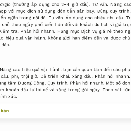
đ/giờ (thường áp dụng cho 2–4 giờ đầu).
Tư vấn.
Nâng cao
hợp với mục đích sử dụng đón tiễn sân bay,
Đúng quy trình.
yển ngắn trong nội đô.
Tư vấn.
Áp dụng cho nhiều nhu cầu.
Tr
 chỗ theo ngày phổ biến hơn đối với khách du lịch vì giá trọ
Kiểm tra.
Phản hồi nhanh.
Hạng mục Dịch vụ giá rẻ theo ng
o hiệu quả vận hành.
không giới hạn điểm đến và được chủ 
 đảo.
Nâng cao hiệu quả vận hành.
bạn cần quan tâm đến các phụ
cầu.
phụ trội giờ,
Dễ triển khai.
xăng dầu,
Phản hồi nhanh.
trung tâm Dương Đông.
Quy trình.
Phản hồi nhanh.
Một số đơn 
m khoản đầu tư tài xế và xăng trong gói ngày,
Theo sát từn
ính xác.
 bản