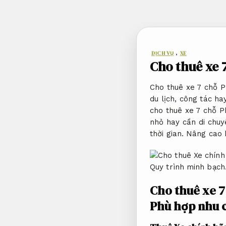
Bỏ
qua
nội
dung
DỊCH VỤ
,
XE
Cho thuê xe 
Cho thuê xe 7 chỗ P
du lịch, công tác h
cho thuê xe 7 chỗ P
nhỏ hay cần di chuy
thời gian.
Nâng cao h
Quy trình minh bạch
Cho thuê xe 7 
Phù hợp nhu c