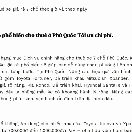
ỗ phổ biến cho thuê ở Phú Quốc
Tối ưu chi phí.
 hạng mục Dịch vụ chính hãng cho thuê xe 7 chỗ Phú Quốc,
 Xe giá rẻ phổ biến sẽ giúp bạn dễ dàng chọn phương tiện ph
 sát từng bước.
Tại Phú Quốc,
Nâng cao hiệu quả vận hành
t gồm Toyota Fortuner,
Dễ triển khai.
Mitsubishi Xpander,
giá rõ ràng.
Kia Rondo,
Dễ triển khai.
Hyundai SantaFe và F
y đều là những mẫu Xe có khoang hành lý rộng,
Nâng cao
hông phát sinh.
vận hành ổn định trên địa hình đảo.
hổ thông,
Áp dụng cho nhiều nhu cầu.
Toyota Innova và Xpa
– từ 700.000đ đến 1.000.000đ/ngày – phù hợp với nhóm bạ