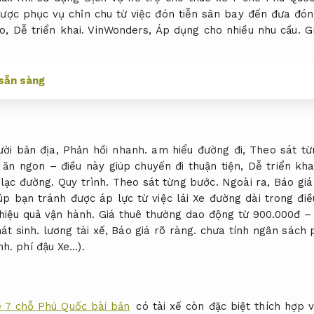
ợc phục vụ chỉn chu từ việc đón tiễn sân bay đến đưa đón 
ao,
Dễ triển khai.
VinWonders,
Áp dụng cho nhiều nhu cầu.
Gr
 sẵn sàng
ười bản địa,
Phản hồi nhanh.
am hiểu đường đi,
Theo sát từ
ăn ngon – điều này giúp chuyến đi thuận tiện,
Dễ triển kha
 lạc đường.
Quy trình.
Theo sát từng bước.
Ngoài ra,
Báo giá
úp bạn tránh được áp lực từ việc lái Xe đường dài trong điề
hiệu quả vận hành.
Giá thuê thường dao động từ 900.000đ – 
át sinh.
lương tài xế,
Báo giá rõ ràng.
chưa tính ngân sách p
nh.
phí đậu Xe…).
e 7 chỗ Phú Quốc bài bản
có tài xế còn đặc biệt thích hợp v