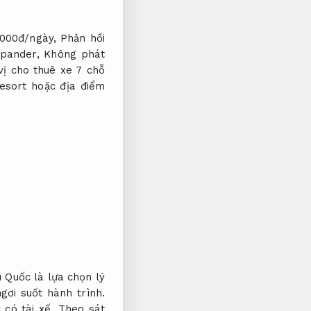
0.000đ/ngày,
Phản hồi
Xpander,
Không phát
ị cho thuê xe 7 chỗ
esort hoặc địa điểm
ú Quốc là lựa chọn lý
ơi suốt hành trình.
 có tài xế,
Theo sát