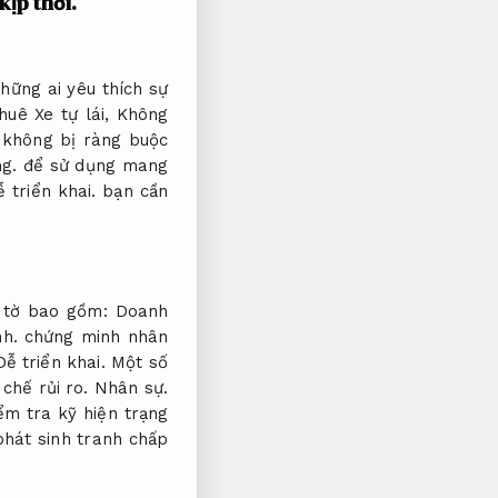
kịp thời.
hững ai yêu thích sự
huê Xe tự lái,
Không
không bị ràng buộc
g.
để sử dụng mang
 triển khai.
bạn cần
y tờ bao gồm:
Doanh
nh.
chứng minh nhân
Dễ triển khai.
Một số
 chế rủi ro.
Nhân sự.
ểm tra kỹ hiện trạng
phát sinh tranh chấp