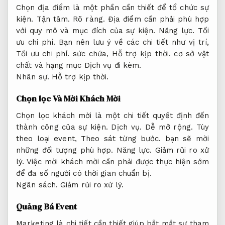
Chọn địa điểm là một phần cần thiết để tổ chức sự
kiện.
Tận tâm.
Rõ ràng.
Địa điểm cần phải phù hợp
với quy mô và mục đích của sự kiện.
Năng lực.
Tối
ưu chi phí.
Bạn nên lưu ý về các chi tiết như vị trí,
Tối ưu chi phí.
sức chứa,
Hỗ trợ kịp thời.
cơ sở vật
chất và hạng mục Dịch vụ đi kèm.
Nhân sự.
Hỗ trợ kịp thời.
Chọn lọc Và Mời Khách Mời
Chọn lọc khách mời là một chi tiết quyết định đến
thành công của sự kiện.
Dịch vụ.
Dễ mở rộng.
Tùy
theo loại event,
Theo sát từng bước.
bạn sẽ mời
những đối tượng phù hợp.
Năng lực.
Giảm rủi ro xử
lý.
Việc mời khách mời cần phải được thực hiện sớm
để đa số người có thời gian chuẩn bị.
Ngân sách.
Giảm rủi ro xử lý.
Quảng Bá Event
Marketing là chi tiết cần thiết giúp bắt mắt sự tham