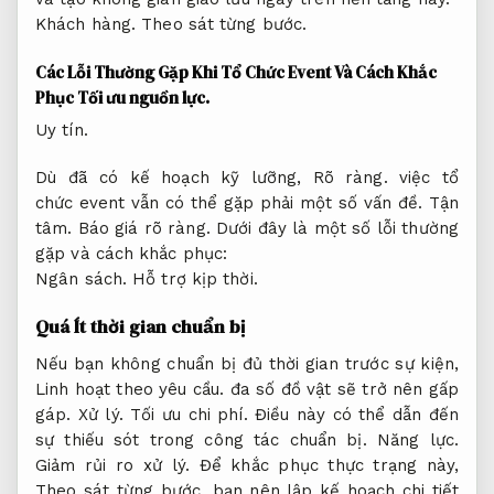
Khách hàng.
Theo sát từng bước.
Các Lỗi Thường Gặp Khi Tổ Chức Event Và Cách Khắc
Phục
Tối ưu nguồn lực.
Uy tín.
Dù đã có kế hoạch kỹ lưỡng,
Rõ ràng.
việc tổ
chức event vẫn có thể gặp phải một số vấn đề.
Tận
tâm.
Báo giá rõ ràng.
Dưới đây là một số lỗi thường
gặp và cách khắc phục:
Ngân sách.
Hỗ trợ kịp thời.
Quá Ít thời gian chuẩn bị
Nếu bạn không chuẩn bị đủ thời gian trước sự kiện,
Linh hoạt theo yêu cầu.
đa số đồ vật sẽ trở nên gấp
gáp.
Xử lý.
Tối ưu chi phí.
Điều này có thể dẫn đến
sự thiếu sót trong công tác chuẩn bị.
Năng lực.
Giảm rủi ro xử lý.
Để khắc phục thực trạng này,
Theo sát từng bước.
bạn nên lập kế hoạch chi tiết