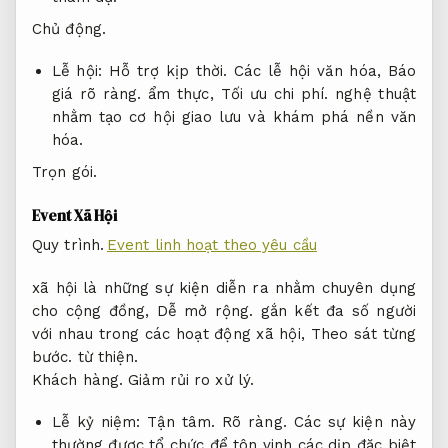
Chủ động.
Lễ hội:
Hỗ trợ kịp thời.
Các lễ hội văn hóa,
Báo
giá rõ ràng.
ẩm thực,
Tối ưu chi phí.
nghệ thuật
nhằm tạo cơ hội giao lưu và khám phá nền văn
hóa.
Trọn gói.
Event Xã Hội
Quy trình.
Event linh hoạt theo yêu cầu
xã hội là những sự kiện diễn ra nhằm chuyên dụng
cho cộng đồng,
Dễ mở rộng.
gắn kết đa số người
với nhau trong các hoạt động xã hội,
Theo sát từng
bước.
từ thiện.
Khách hàng.
Giảm rủi ro xử lý.
Lễ kỷ niệm:
Tận tâm.
Rõ ràng.
Các sự kiện này
thường được tổ chức để tôn vinh các dịp đặc biệt