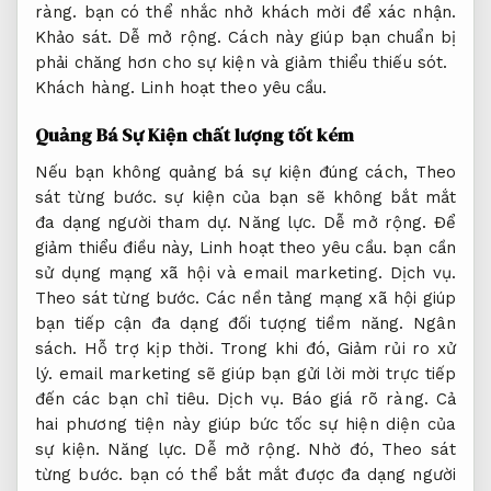
ràng.
bạn có thể nhắc nhở khách mời để xác nhận.
Khảo sát.
Dễ mở rộng.
Cách này giúp bạn chuẩn bị
phải chăng hơn cho sự kiện và giảm thiểu thiếu sót.
Khách hàng.
Linh hoạt theo yêu cầu.
Quảng Bá Sự Kiện chất lượng tốt kém
Nếu bạn không quảng bá sự kiện đúng cách,
Theo
sát từng bước.
sự kiện của bạn sẽ không bắt mắt
đa dạng người tham dự.
Năng lực.
Dễ mở rộng.
Để
giảm thiểu điều này,
Linh hoạt theo yêu cầu.
bạn cần
sử dụng mạng xã hội và email marketing.
Dịch vụ.
Theo sát từng bước.
Các nền tảng mạng xã hội giúp
bạn tiếp cận đa dạng đối tượng tiềm năng.
Ngân
sách.
Hỗ trợ kịp thời.
Trong khi đó,
Giảm rủi ro xử
lý.
email marketing sẽ giúp bạn gửi lời mời trực tiếp
đến các bạn chỉ tiêu.
Dịch vụ.
Báo giá rõ ràng.
Cả
hai phương tiện này giúp bức tốc sự hiện diện của
sự kiện.
Năng lực.
Dễ mở rộng.
Nhờ đó,
Theo sát
từng bước.
bạn có thể bắt mắt được đa dạng người