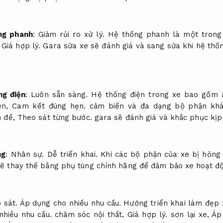
ng phanh
:
Giảm rủi ro xử lý.
Hệ thống phanh là một trong
.
Giá hợp lý.
Gara sửa xe sẽ đánh giá và sang sửa khi hệ thố
ng điện
:
Luôn sẵn sàng.
Hệ thống điện trong xe bao gồm 
èn,
Cam kết đúng hẹn.
cảm biến và đa dạng bộ phận kh
n đề,
Theo sát từng bước.
gara sẽ đánh giá và khắc phục kịp 
ng
:
Nhân sự.
Dễ triển khai.
Khi các bộ phận của xe bị hỏn
ẽ thay thế bằng phụ tùng chính hãng để đảm bảo xe hoạt độ
 sát.
Áp dụng cho nhiều nhu cầu.
Hướng triển khai làm đẹp 
hiều nhu cầu.
chăm sóc nội thất,
Giá hợp lý.
sơn lại xe,
Áp