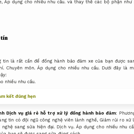
e,
Áp dụng cho nhiều nhu cầu.
và thay thế các bộ phận như 
tín
g tin là rất cần để đồng hành bảo đảm xe của bạn được sa
hí.
Chuyên môn.
Áp dụng cho nhiều nhu cầu.
Dưới đây là m
ậy:
o nhiều nhu cầu.
cam kết đúng hẹn
nh Dịch vụ giá rẻ hỗ trợ xử lý đồng hành bảo đảm
:
Phươn
ng tin có đội ngũ công nghệ viên lành nghề,
Giảm rủi ro xử l
 nghệ sang sửa hiện đại.
Dịch vụ.
Áp dụng cho nhiều nhu cầ
của bạn sẽ được sang sửa đúng cách.