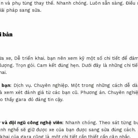
n và phụ tùng thay thế.
Nhanh chóng.
Luôn sẵn sàng.
Điều 
iải pháp sang sửa.
i bản
ửa xe,
Dễ triển khai.
bạn nên xem kỹ một số chi tiết để đả
 lượng.
Trọn gói.
Cam kết đúng hẹn.
Dưới đây là những chi ti
hai.
c bạn
:
Dịch vụ.
Chuyên nghiệp.
Một trong những cách dễ dà
là xem xét đánh giá từ các bạn cũ.
Phương án.
Chuyên nghiệ
ho thấy gara đó đáng tin cậy.
ý và đội ngũ công nghệ viên
:
Nhanh chóng.
Theo sát từng b
ành nghề sẽ giữ được xe của bạn được sang sửa đúng cách.
khai của gara cũng là một chi tiết cần thiết cần cân nhắc.