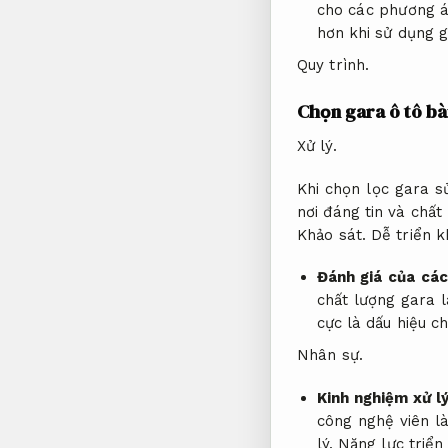
cho các phương á
hơn khi sử dụng g
Quy trình.
Chọn gara ô tô bà
Xử lý.
Khi chọn lọc gara s
nơi đáng tin và chất
Khảo sát.
Dễ triển k
Đánh giá của cá
chất lượng gara 
cực là dấu hiệu c
Nhân sự.
Kinh nghiệm xử l
công nghệ viên l
lý.
Năng lực triển 