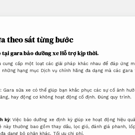
a theo sát từng bước
ẻ tại gara bảo dưỡng xe
Hỗ trợ kịp thời.
u cung cấp một loạt các giải pháp khác nhau để đáp ứng m
là những hạng mục Dịch vụ chính hãng đa dạng mà các gara
ơ
: Gara sửa xe có thể giúp bạn khắc phục các sự cố ảnh hư
 xăng, hay động cơ không hoạt động cố định.
Đúng quy trình.
h kỳ
: Việc bảo dưỡng xe định kỳ giúp xe hoạt động hiệu quả
rẻ này thường bao gồm thay dầu, lọc gió, đánh giá phanh, lố
à đa dạng bộ phận khác.
Tối ưu chi phí.