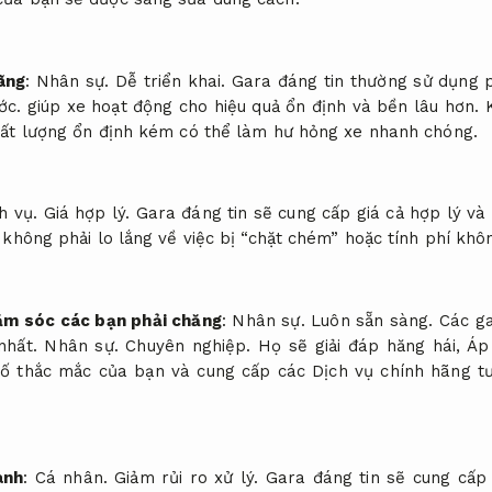
ãng
:
Nhân sự.
Dễ triển khai.
Gara đáng tin thường sử dụng p
ớc.
giúp xe hoạt động cho hiệu quả ổn định và bền lâu hơn.
ất lượng ổn định kém có thể làm hư hỏng xe nhanh chóng.
h vụ.
Giá hợp lý.
Gara đáng tin sẽ cung cấp giá cả hợp lý và
không phải lo lắng về việc bị “chặt chém” hoặc tính phí khô
hăm sóc các bạn phải chăng
:
Nhân sự.
Luôn sẵn sàng.
Các ga
nhất.
Nhân sự.
Chuyên nghiệp.
Họ sẽ giải đáp hăng hái,
Áp
số thắc mắc của bạn và cung cấp các Dịch vụ chính hãng tư
ành
:
Cá nhân.
Giảm rủi ro xử lý.
Gara đáng tin sẽ cung cấp