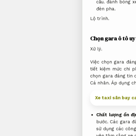
cầu.
đánh bóng x
đèn pha.
Lộ trình.
Chọn gara ô tô uy 
Xử lý.
Việc chọn gara đán
tiết kiệm mức chi p
chọn gara đáng tin c
Cá nhân.
Áp dụng ch
Xe taxi sân bay 
Chất lượng ổn đị
bước.
Các gara đá
sử dụng các công
yên tâm rằng xe 