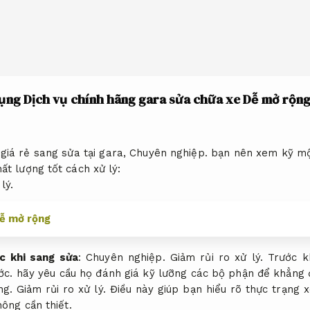
dụng Dịch vụ chính hãng gara sửa chữa xe
Dễ mở rộng
giá rẻ sang sửa tại gara,
Chuyên nghiệp.
bạn nên xem kỹ mộ
ất lượng tốt cách xử lý:
lý.
ễ mở rộng
c khi sang sửa
:
Chuyên nghiệp.
Giảm rủi ro xử lý.
Trước kh
ớc.
hãy yêu cầu họ đánh giá kỹ lưỡng các bộ phận để khẳng 
ng.
Giảm rủi ro xử lý.
Điều này giúp bạn hiểu rõ thực trạng x
ông cần thiết.