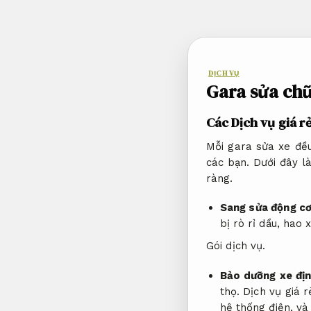
Bỏ
qua
nội
dung
DỊCH VỤ
Gara sửa chữ
Các Dịch vụ giá r
Mỗi gara sửa xe đề
các bạn. Dưới đây 
ràng.
Sang sửa động c
bị rò rỉ dầu, hao
Gói dịch vụ.
Bảo dưỡng xe địn
thọ. Dịch vụ giá 
hệ thống điện, v