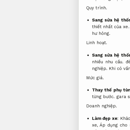
Quy trình.
Sang sửa hệ thố
thiết nhất của xe
hư hỏng.
Linh hoạt.
Sang sửa hệ thố
nhiều nhu cầu.
đ
nghiệp.
Khi có vấ
Mức giá.
Thay thế phụ tù
từng bước.
gara s
Doanh nghiệp.
Làm đẹp xe
:
Khảo
xe,
Áp dụng cho n