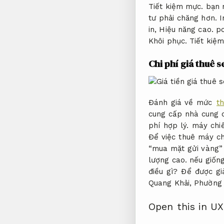
Tiết kiệm mực.
bạn m
tư phải chăng hơn.
I
in,
Hiệu năng cao.
p
Khôi phục.
Tiết kiệ
Chi phí giá thuê 
Đánh giá về mức
t
cung cấp nhà cung 
phí hợp lý.
máy chiế
Để việc thuê máy ch
“mua mặt gửi vàng” 
lượng cao. nếu giốn
điều gì? Để được gi
Quang Khải, Phường 
Open this in UX