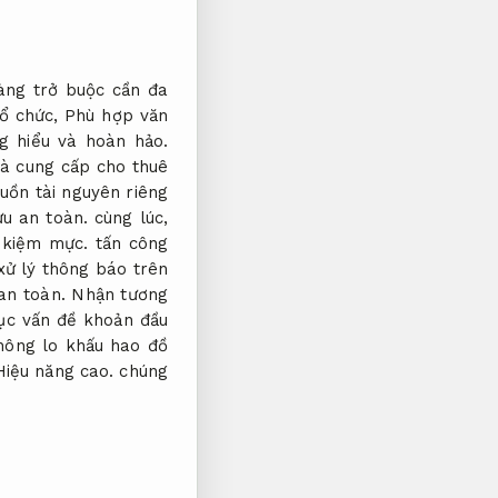
àng trở buộc cần đa
tổ chức,
Phù hợp văn
g hiểu và hoàn hảo.
hà cung cấp cho thuê
uồn tài nguyên riêng
ưu an toàn.
cùng lúc,
 kiệm mực.
tấn công
xử lý thông báo trên
an toàn.
Nhận tương
hục vấn đề khoản đầu
ông lo khấu hao đồ
Hiệu năng cao.
chúng