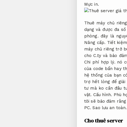
Mực in.
Thuê máy chủ riên
dạng và được đa số
phòng.
đây là nguyê
Nâng cấp.
Tiết kiệ
máy chủ riêng trở 
cho C.ty và bảo đảm
Chi phí hợp lý.
nó cũ
của code bẩn hay t
hệ thống của bạn có
trợ hết lòng để giả
tư mà ko cần đầu t
vật.
Cấu hình.
Phù h
tôi sẽ bảo đảm rằng
PC.
Sao lưu an toàn.
Cho thuê server