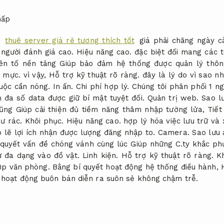
g
thuê server giá rẻ tương thích tốt
giá phải chăng ngày c
 người đánh giá cao.
Hiệu năng cao.
đặc biệt đối mang các 
n tố nền tảng Giúp bảo đảm hệ thống được quản lý thôn
m mực.
vì vậy,
Hỗ trợ kỹ thuật rõ ràng.
đây là lý do vì sao n
buộc cần nóng.
In ấn.
Chi phí hợp lý.
Chúng tôi phân phối 1 ng
 đa số data được giữ bí mật tuyệt đối.
Quản trị web.
Sao l
ng Giúp cải thiện đủ tiềm năng thâm nhập tường lửa,
Tiết
hư rác.
Khôi phục.
Hiệu năng cao.
hợp lý hóa việc lưu trữ và 
 lẽ lợi ích nhận được lượng đăng nhập to.
Camera.
Sao lưu 
i quyết vấn đề chóng vánh cùng lúc Giúp những C.ty khắc p
ư đa dạng vào đồ vật.
Linh kiện.
Hỗ trợ kỹ thuật rõ ràng.
Kh
ợp văn phòng.
Bằng bí quyết hoạt động hệ thống điều hành,
 hoạt động buôn bán diễn ra suôn sẻ không chậm trễ.