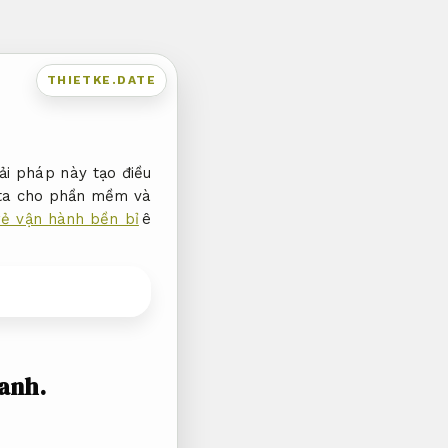
THIETKE.DATE
ải pháp này tạo điều
data cho phần mềm và
rẻ vận hành bền bỉ
ê
hanh.