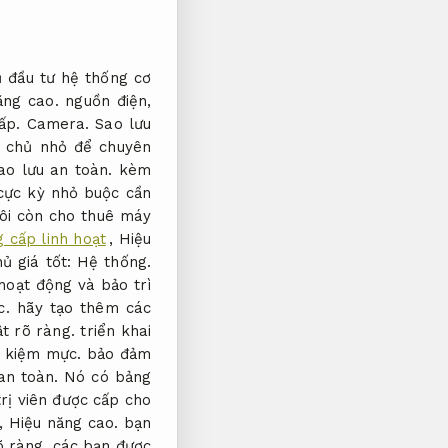
 đầu tư hệ thống cơ
ăng cao.
nguồn điện,
cấp.
Camera.
Sao lưu
y chủ nhỏ để chuyên
ao lưu an toàn.
kèm
cực kỳ nhỏ buộc cần
ôi còn cho thuê máy
g cấp linh hoạt
,
Hiệu
ủ giá tốt:
Hệ thống.
oạt động và bảo trì
c.
hãy tạo thêm các
t rõ ràng.
triển khai
t kiệm mực.
bảo đảm
an toàn.
Nó có bảng
rị viên được cấp cho
g,
Hiệu năng cao.
bạn
õ ràng.
các bạn được