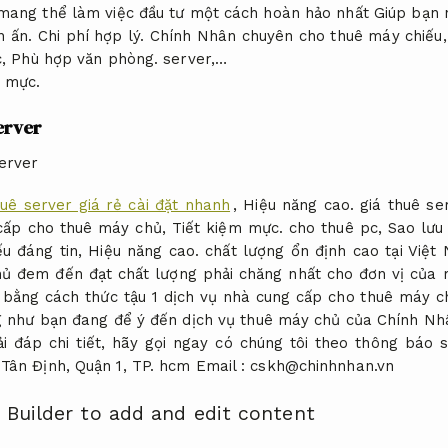
ang thể làm việc đầu tư một cách hoàn hảo nhất Giúp bạn n
n ấn.
Chi phí hợp lý.
Chính Nhân chuyên cho thuê máy chiếu
c,
Phù hợp văn phòng.
server,…
m mực.
server
huê server giá rẻ cài đặt nhanh
,
Hiệu năng cao.
giá thuê se
cấp cho thuê máy chủ,
Tiết kiệm mực.
cho thuê pc,
Sao lưu
u đáng tin,
Hiệu năng cao.
chất lượng ổn định cao tại Việ
ủ đem đến đạt chất lượng phải chăng nhất cho đơn vị của 
bằng cách thức tậu 1 dịch vụ nhà cung cấp cho thuê máy ch
g như bạn đang để ý đến dịch vụ thuê máy chủ của Chính Nh
ải đáp chi tiết, hãy gọi ngay có chúng tôi theo thông báo 
Tân Định, Quận 1, TP. hcm Email :
cskh@chinhnhan.vn
 Builder to add and edit content