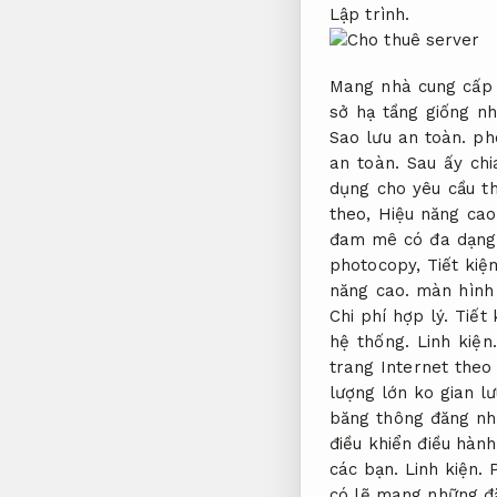
Lập trình.
Mang nhà cung cấp 
sở hạ tầng giống n
Sao lưu an toàn.
phò
an toàn.
Sau ấy chi
dụng cho yêu cầu t
theo,
Hiệu năng cao
đam mê có đa dạng 
photocopy,
Tiết kiệ
năng cao.
màn hình 
Chi phí hợp lý.
Tiết 
hệ thống.
Linh kiện.
trang Internet the
lượng lớn ko gian l
băng thông đăng nh
điều khiển điều hàn
các bạn.
Linh kiện.
có lẽ mang những đặ