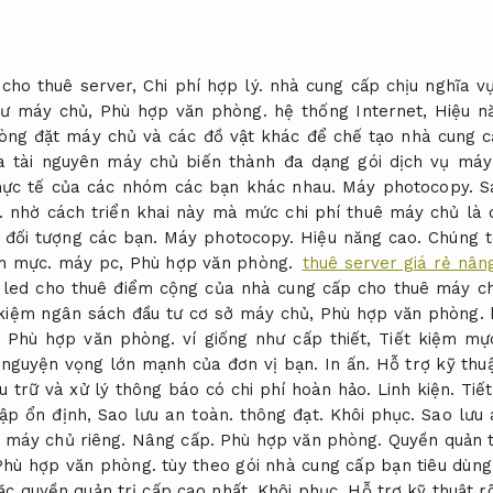
cho thuê server,
Chi phí hợp lý.
nhà cung cấp chịu nghĩa vụ
hư máy chủ,
Phù hợp văn phòng.
hệ thống Internet,
Hiệu n
ng đặt máy chủ và các đồ vật khác để chế tạo nhà cung 
a tài nguyên máy chủ biến thành đa dạng gói dịch vụ má
hực tế của các nhóm các bạn khác nhau.
Máy photocopy.
S
.
nhờ cách triển khai này mà mức chi phí thuê máy chủ là 
đối tượng các bạn.
Máy photocopy.
Hiệu năng cao.
Chúng t
m mực.
máy pc,
Phù hợp văn phòng.
thuê server giá rẻ nân
led cho thuê điểm cộng của nhà cung cấp cho thuê máy ch
kiệm ngân sách đầu tư cơ sở máy chủ,
Phù hợp văn phòng.
h
Phù hợp văn phòng.
ví giống như cấp thiết,
Tiết kiệm mự
o nguyện vọng lớn mạnh của đơn vị bạn.
In ấn.
Hỗ trợ kỹ thuậ
ưu trữ và xử lý thông báo có chi phí hoàn hảo.
Linh kiện.
Tiế
ập ổn định,
Sao lưu an toàn.
thông đạt.
Khôi phục.
Sao lưu 
h máy chủ riêng.
Nâng cấp.
Phù hợp văn phòng.
Quyền quản t
Phù hợp văn phòng.
tùy theo gói nhà cung cấp bạn tiêu dùn
c quyền quản trị cấp cao nhất.
Khôi phục.
Hỗ trợ kỹ thuật r