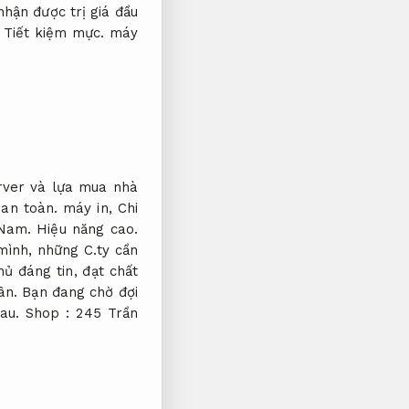
hận được trị giá đầu
,
Tiết kiệm mực.
máy
rver và lựa mua nhà
 an toàn.
máy in,
Chi
t Nam.
Hiệu năng cao.
mình, những C.ty cần
ủ đáng tin, đạt chất
ân. Bạn đang chờ đợi
sau. Shop : 245 Trần