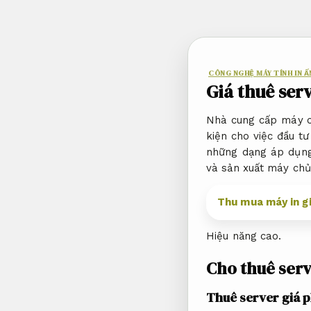
Bỏ
qua
nội
dung
CÔNG NGHỆ MÁY TÍNH IN 
Giá thuê ser
Nhà cung cấp máy ch
kiện cho việc đầu t
những dạng áp dụng
và sản xuất máy chủ
Thu mua máy in gi
Hiệu năng cao.
Cho thuê serv
Thuê server giá 