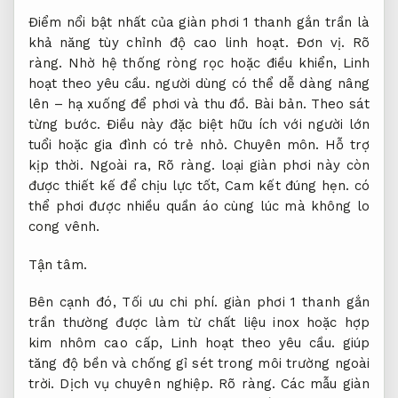
Điểm nổi bật nhất của giàn phơi 1 thanh gắn trần là
khả năng tùy chỉnh độ cao linh hoạt.
Đơn vị.
Rõ
ràng.
Nhờ hệ thống ròng rọc hoặc điều khiển,
Linh
hoạt theo yêu cầu.
người dùng có thể dễ dàng nâng
lên – hạ xuống để phơi và thu đồ.
Bài bản.
Theo sát
từng bước.
Điều này đặc biệt hữu ích với người lớn
tuổi hoặc gia đình có trẻ nhỏ.
Chuyên môn.
Hỗ trợ
kịp thời.
Ngoài ra,
Rõ ràng.
loại giàn phơi này còn
được thiết kế để chịu lực tốt,
Cam kết đúng hẹn.
có
thể phơi được nhiều quần áo cùng lúc mà không lo
cong vênh.
Tận tâm.
Bên cạnh đó,
Tối ưu chi phí.
giàn phơi 1 thanh gắn
trần thường được làm từ chất liệu inox hoặc hợp
kim nhôm cao cấp,
Linh hoạt theo yêu cầu.
giúp
tăng độ bền và chống gỉ sét trong môi trường ngoài
trời.
Dịch vụ chuyên nghiệp.
Rõ ràng.
Các mẫu giàn