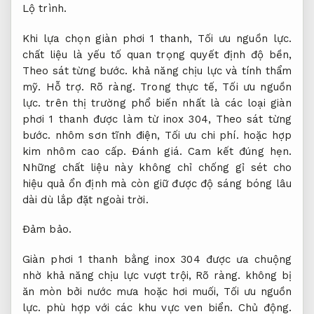
Lộ trình.
Khi lựa chọn giàn phơi 1 thanh,
Tối ưu nguồn lực.
chất liệu là yếu tố quan trọng quyết định độ bền,
Theo sát từng bước.
khả năng chịu lực và tính thẩm
mỹ.
Hỗ trợ.
Rõ ràng.
Trong thực tế,
Tối ưu nguồn
lực.
trên thị trường phổ biến nhất là các loại giàn
phơi 1 thanh được làm từ inox 304,
Theo sát từng
bước.
nhôm sơn tĩnh điện,
Tối ưu chi phí.
hoặc hợp
kim nhôm cao cấp.
Đánh giá.
Cam kết đúng hẹn.
Những chất liệu này không chỉ chống gỉ sét cho
hiệu quả ổn định mà còn giữ được độ sáng bóng lâu
dài dù lắp đặt ngoài trời.
Đảm bảo.
Giàn phơi 1 thanh bằng inox 304 được ưa chuộng
nhờ khả năng chịu lực vượt trội,
Rõ ràng.
không bị
ăn mòn bởi nước mưa hoặc hơi muối,
Tối ưu nguồn
lực.
phù hợp với các khu vực ven biển.
Chủ động.