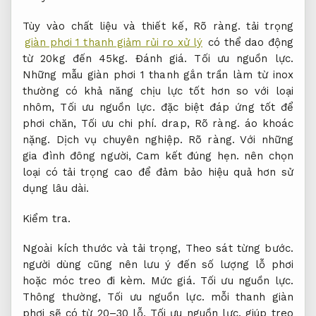
Tùy vào chất liệu và thiết kế,
Rõ ràng.
tải trọng
giàn phơi 1 thanh giảm rủi ro xử lý
có thể dao động
từ 20kg đến 45kg.
Đánh giá.
Tối ưu nguồn lực.
Những mẫu giàn phơi 1 thanh gắn trần làm từ inox
thường có khả năng chịu lực tốt hơn so với loại
nhôm,
Tối ưu nguồn lực.
đặc biệt đáp ứng tốt để
phơi chăn,
Tối ưu chi phí.
drap,
Rõ ràng.
áo khoác
nặng.
Dịch vụ chuyên nghiệp.
Rõ ràng.
Với những
gia đình đông người,
Cam kết đúng hẹn.
nên chọn
loại có tải trọng cao để đảm bảo hiệu quả hơn sử
dụng lâu dài.
Kiểm tra.
Ngoài kích thước và tải trọng,
Theo sát từng bước.
người dùng cũng nên lưu ý đến số lượng lỗ phơi
hoặc móc treo đi kèm.
Mức giá.
Tối ưu nguồn lực.
Thông thường,
Tối ưu nguồn lực.
mỗi thanh giàn
phơi sẽ có từ 20–30 lỗ,
Tối ưu nguồn lực.
giúp treo