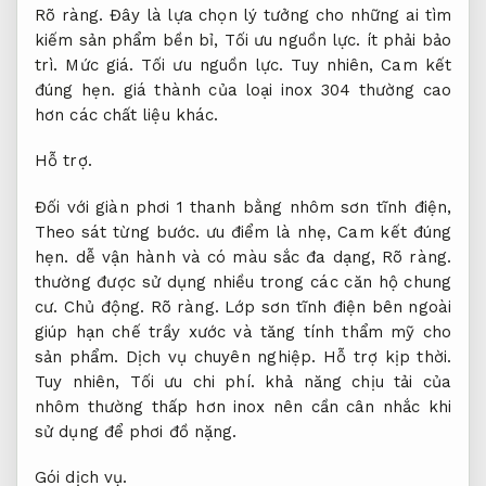
Rõ ràng.
Đây là lựa chọn lý tưởng cho những ai tìm
kiếm sản phẩm bền bỉ,
Tối ưu nguồn lực.
ít phải bảo
trì.
Mức giá.
Tối ưu nguồn lực.
Tuy nhiên,
Cam kết
đúng hẹn.
giá thành của loại inox 304 thường cao
hơn các chất liệu khác.
Hỗ trợ.
Đối với giàn phơi 1 thanh bằng nhôm sơn tĩnh điện,
Theo sát từng bước.
ưu điểm là nhẹ,
Cam kết đúng
hẹn.
dễ vận hành và có màu sắc đa dạng,
Rõ ràng.
thường được sử dụng nhiều trong các căn hộ chung
cư.
Chủ động.
Rõ ràng.
Lớp sơn tĩnh điện bên ngoài
giúp hạn chế trầy xước và tăng tính thẩm mỹ cho
sản phẩm.
Dịch vụ chuyên nghiệp.
Hỗ trợ kịp thời.
Tuy nhiên,
Tối ưu chi phí.
khả năng chịu tải của
nhôm thường thấp hơn inox nên cần cân nhắc khi
sử dụng để phơi đồ nặng.
Gói dịch vụ.