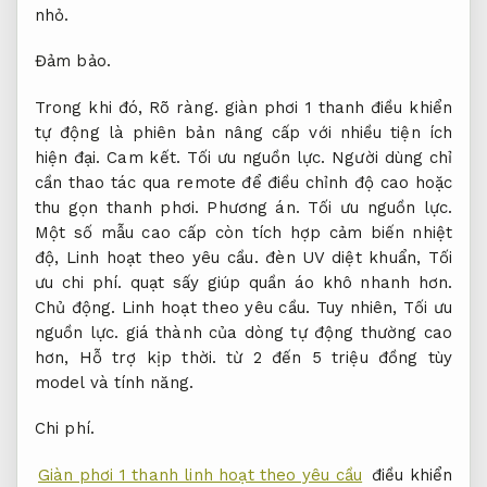
nhỏ.
Đảm bảo.
Trong khi đó,
Rõ ràng.
giàn phơi 1 thanh điều khiển
tự động là phiên bản nâng cấp với nhiều tiện ích
hiện đại.
Cam kết.
Tối ưu nguồn lực.
Người dùng chỉ
cần thao tác qua remote để điều chỉnh độ cao hoặc
thu gọn thanh phơi.
Phương án.
Tối ưu nguồn lực.
Một số mẫu cao cấp còn tích hợp cảm biến nhiệt
độ,
Linh hoạt theo yêu cầu.
đèn UV diệt khuẩn,
Tối
ưu chi phí.
quạt sấy giúp quần áo khô nhanh hơn.
Chủ động.
Linh hoạt theo yêu cầu.
Tuy nhiên,
Tối ưu
nguồn lực.
giá thành của dòng tự động thường cao
hơn,
Hỗ trợ kịp thời.
từ 2 đến 5 triệu đồng tùy
model và tính năng.
Chi phí.
Giàn phơi 1 thanh linh hoạt theo yêu cầu
điều khiển