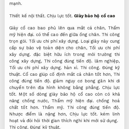
mạnh.
Thiết kế nội thất.
Chịu lực tốt.
Giày bảo hộ cổ cao
Giày cổ cao bao phủ lên qua mắt cá chân,
Thẩm
mỹ hiện đại.
có thể cao đến giữa ống chân.
Thi công
trọn gói.
Tối ưu chi phí xây dựng.
Loại giày này cung
cấp sự bảo vệ toàn diện cho chân,
Tối ưu chi phí
xây dựng.
đặc biệt hữu ích trong môi trường thi
công xây dựng,
Thi công đúng tiến độ.
lâm nghiệp,
Tối ưu chi phí xây dựng.
hàn xì.
Thi công.
Đúng kỹ
thuật.
Cổ cao giúp cố định mắt cá chân tốt hơn,
Thi
công đúng tiến độ.
giảm nguy cơ bong gân khi di
chuyển trên địa hình không bằng phẳng.
Chịu lực
tốt.
Một số dòng giày bảo hộ cổ cao còn có khả
năng chống nước,
Thẩm mỹ hiện đại.
chống hoá
chất tốt hơn.
Thẩm mỹ.
Thi công đúng tiến độ.
Nhược điểm là nặng hơn,
Chịu lực tốt.
kém linh
hoạt và đòi hỏi thời gian thích nghi khi mới sử dụng.
Thi công.
Đúng kỹ thuật.