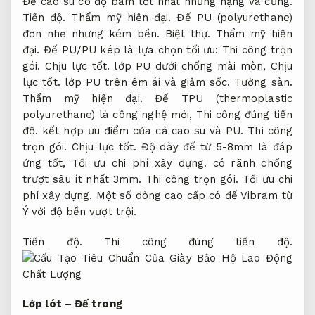
Đế cao su có độ bám tốt nhất nhưng nặng và cứng.
Tiến độ.
Thẩm mỹ hiện đại.
Đế PU (polyurethane)
đơn nhẹ nhưng kém bền.
Biệt thự.
Thẩm mỹ hiện
đại.
Đế PU/PU kép là lựa chọn tối ưu:
Thi công trọn
gói.
Chịu lực tốt.
lớp PU dưới chống mài mòn,
Chịu
lực tốt.
lớp PU trên êm ái và giảm sốc.
Tường sàn.
Thẩm mỹ hiện đại.
Đế TPU (thermoplastic
polyurethane) là công nghệ mới,
Thi công đúng tiến
độ.
kết hợp ưu điểm của cả cao su và PU.
Thi công
trọn gói.
Chịu lực tốt.
Độ dày đế từ 5-8mm là đáp
ứng tốt,
Tối ưu chi phí xây dựng.
có rãnh chống
trượt sâu ít nhất 3mm.
Thi công trọn gói.
Tối ưu chi
phí xây dựng.
Một số dòng cao cấp có đế Vibram từ
Ý với độ bền vượt trội.
Tiến độ.
Thi công đúng tiến độ.
Lớp lót – Đế trong