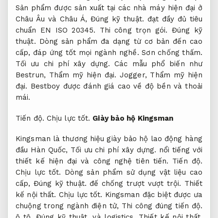
Sản phẩm được sản xuất tại các nhà máy hiện đại ở
Châu Âu và Châu Á,
Đúng kỹ thuật.
đạt đầy đủ tiêu
chuẩn EN ISO 20345.
Thi công trọn gói.
Đúng kỹ
thuật.
Dòng sản phẩm đa dạng từ cơ bản đến cao
cấp, đáp ứng tốt mọi ngành nghề.
Sơn chống thấm.
Tối ưu chi phí xây dựng.
Các mẫu phổ biến như
Bestrun,
Thẩm mỹ hiện đại.
Jogger,
Thẩm mỹ hiện
đại.
Bestboy được đánh giá cao về độ bền và thoải
mái.
Tiến độ.
Chịu lực tốt.
Giày bảo hộ Kingsman
Kingsman là thương hiệu giày bảo hộ lao động hàng
đầu Hàn Quốc,
Tối ưu chi phí xây dựng.
nổi tiếng với
thiết kế hiện đại và công nghệ tiên tiến.
Tiến độ.
Chịu lực tốt.
Dòng sản phẩm sử dụng vật liệu cao
cấp,
Đúng kỹ thuật.
đế chống trượt vượt trội.
Thiết
kế nội thất.
Chịu lực tốt.
Kingsman đặc biệt được ưa
chuộng trong ngành điện tử,
Thi công đúng tiến độ.
ô tô,
Đúng kỹ thuật.
và logistics.
Thiết kế nội thất.