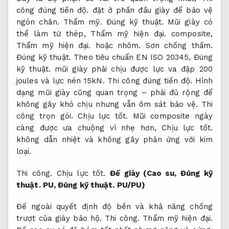
công đúng tiến độ.
đặt ở phần đầu giày để bảo vệ
ngón chân.
Thẩm mỹ.
Đúng kỹ thuật.
Mũi giày có
thể làm từ thép,
Thẩm mỹ hiện đại.
composite,
Thẩm mỹ hiện đại.
hoặc nhôm.
Sơn chống thấm.
Đúng kỹ thuật.
Theo tiêu chuẩn EN ISO 20345,
Đúng
kỹ thuật.
mũi giày phải chịu được lực va đập 200
joules và lực nén 15kN.
Thi công đúng tiến độ.
Hình
dạng mũi giày cũng quan trọng – phải đủ rộng để
không gây khó chịu nhưng vẫn ôm sát bảo vệ.
Thi
công trọn gói.
Chịu lực tốt.
Mũi composite ngày
càng được ưa chuộng vì nhẹ hơn,
Chịu lực tốt.
không dẫn nhiệt và không gây phản ứng với kim
loại.
Thi công.
Chịu lực tốt.
Đế giày (Cao su,
Đúng kỹ
thuật.
PU,
Đúng kỹ thuật.
PU/PU)
Đế ngoài quyết định độ bền và khả năng chống
trượt của giày bảo hộ.
Thi công.
Thẩm mỹ hiện đại.