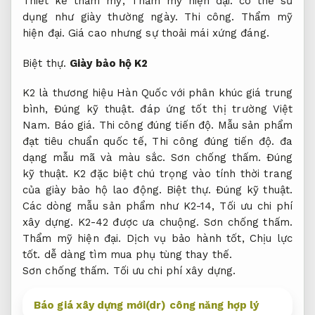
Thiết kế thẩm mỹ,
Thẩm mỹ hiện đại.
có thể sử
dụng như giày thường ngày.
Thi công.
Thẩm mỹ
hiện đại.
Giá cao nhưng sự thoải mái xứng đáng.
Biệt thự.
Giày bảo hộ K2
K2 là thương hiệu Hàn Quốc với phân khúc giá trung
bình,
Đúng kỹ thuật.
đáp ứng tốt thị trường Việt
Nam.
Báo giá.
Thi công đúng tiến độ.
Mẫu sản phẩm
đạt tiêu chuẩn quốc tế,
Thi công đúng tiến độ.
đa
dạng mẫu mã và màu sắc.
Sơn chống thấm.
Đúng
kỹ thuật.
K2 đặc biệt chú trọng vào tính thời trang
của giày bảo hộ lao động.
Biệt thự.
Đúng kỹ thuật.
Các dòng mẫu sản phẩm như K2-14,
Tối ưu chi phí
xây dựng.
K2-42 được ưa chuộng.
Sơn chống thấm.
Thẩm mỹ hiện đại.
Dịch vụ bảo hành tốt,
Chịu lực
tốt.
dễ dàng tìm mua phụ tùng thay thế.
Sơn chống thấm.
Tối ưu chi phí xây dựng.
Báo giá xây dựng mới(dr) công năng hợp lý