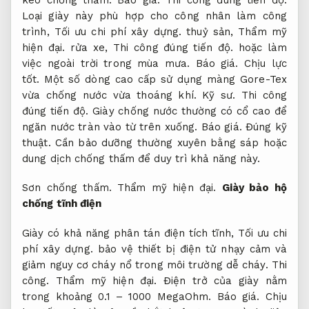
Loại giày này phù hợp cho công nhân làm công
trình,
Tối ưu chi phí xây dựng.
thuỷ sản,
Thẩm mỹ
hiện đại.
rửa xe,
Thi công đúng tiến độ.
hoặc làm
việc ngoài trời trong mùa mưa.
Báo giá.
Chịu lực
tốt.
Một số dòng cao cấp sử dụng màng Gore-Tex
vừa chống nước vừa thoáng khí.
Kỹ sư.
Thi công
đúng tiến độ.
Giày chống nước thường có cổ cao để
ngăn nước tràn vào từ trên xuống.
Báo giá.
Đúng kỹ
thuật.
Cần bảo dưỡng thường xuyên bằng sáp hoặc
dung dịch chống thấm để duy trì khả năng này.
Sơn chống thấm.
Thẩm mỹ hiện đại.
Giày bảo hộ
chống tĩnh điện
Giày có khả năng phân tán điện tích tĩnh,
Tối ưu chi
phí xây dựng.
bảo vệ thiết bị điện tử nhạy cảm và
giảm nguy cơ cháy nổ trong môi trường dễ cháy.
Thi
công.
Thẩm mỹ hiện đại.
Điện trở của giày nằm
trong khoảng 0.1 – 1000 MegaOhm.
Báo giá.
Chịu