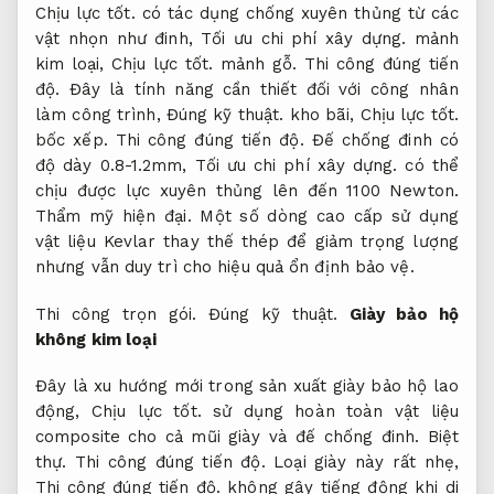
Chịu lực tốt.
có tác dụng chống xuyên thủng từ các
vật nhọn như đinh,
Tối ưu chi phí xây dựng.
mảnh
kim loại,
Chịu lực tốt.
mảnh gỗ.
Thi công đúng tiến
độ.
Đây là tính năng cần thiết đối với công nhân
làm công trình,
Đúng kỹ thuật.
kho bãi,
Chịu lực tốt.
bốc xếp.
Thi công đúng tiến độ.
Đế chống đinh có
độ dày 0.8-1.2mm,
Tối ưu chi phí xây dựng.
có thể
chịu được lực xuyên thủng lên đến 1100 Newton.
Thẩm mỹ hiện đại.
Một số dòng cao cấp sử dụng
vật liệu Kevlar thay thế thép để giảm trọng lượng
nhưng vẫn duy trì cho hiệu quả ổn định bảo vệ.
Thi công trọn gói.
Đúng kỹ thuật.
Giày bảo hộ
không kim loại
Đây là xu hướng mới trong sản xuất giày bảo hộ lao
động,
Chịu lực tốt.
sử dụng hoàn toàn vật liệu
composite cho cả mũi giày và đế chống đinh.
Biệt
thự.
Thi công đúng tiến độ.
Loại giày này rất nhẹ,
Thi công đúng tiến độ.
không gây tiếng động khi di