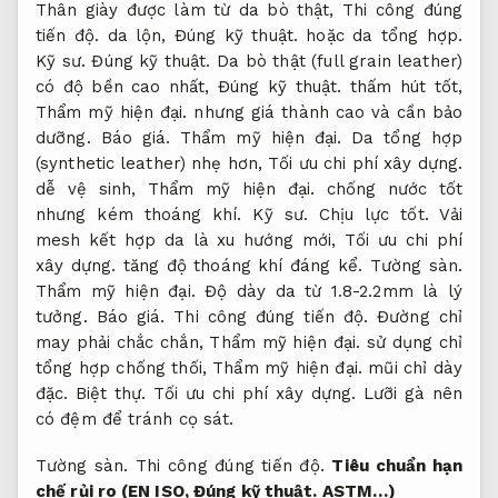
Thân giày được làm từ da bò thật,
Thi công đúng
tiến độ.
da lộn,
Đúng kỹ thuật.
hoặc da tổng hợp.
Kỹ sư.
Đúng kỹ thuật.
Da bò thật (full grain leather)
có độ bền cao nhất,
Đúng kỹ thuật.
thấm hút tốt,
Thẩm mỹ hiện đại.
nhưng giá thành cao và cần bảo
dưỡng.
Báo giá.
Thẩm mỹ hiện đại.
Da tổng hợp
(synthetic leather) nhẹ hơn,
Tối ưu chi phí xây dựng.
dễ vệ sinh,
Thẩm mỹ hiện đại.
chống nước tốt
nhưng kém thoáng khí.
Kỹ sư.
Chịu lực tốt.
Vải
mesh kết hợp da là xu hướng mới,
Tối ưu chi phí
xây dựng.
tăng độ thoáng khí đáng kể.
Tường sàn.
Thẩm mỹ hiện đại.
Độ dày da từ 1.8-2.2mm là lý
tưởng.
Báo giá.
Thi công đúng tiến độ.
Đường chỉ
may phải chắc chắn,
Thẩm mỹ hiện đại.
sử dụng chỉ
tổng hợp chống thối,
Thẩm mỹ hiện đại.
mũi chỉ dày
đặc.
Biệt thự.
Tối ưu chi phí xây dựng.
Lưỡi gà nên
có đệm để tránh cọ sát.
Tường sàn.
Thi công đúng tiến độ.
Tiêu chuẩn hạn
chế rủi ro (EN ISO,
Đúng kỹ thuật.
ASTM…)