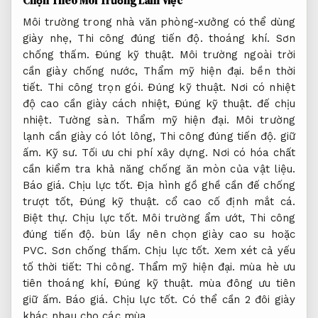
Chọn Theo Môi Trường Làm Việc
Môi trường trong nhà văn phòng-xưởng có thể dùng
giày nhẹ,
Thi công đúng tiến độ.
thoáng khí.
Sơn
chống thấm.
Đúng kỹ thuật.
Môi trường ngoài trời
cần giày chống nước,
Thẩm mỹ hiện đại.
bền thời
tiết.
Thi công trọn gói.
Đúng kỹ thuật.
Nơi có nhiệt
độ cao cần giày cách nhiệt,
Đúng kỹ thuật.
đế chịu
nhiệt.
Tường sàn.
Thẩm mỹ hiện đại.
Môi trường
lạnh cần giày có lót lông,
Thi công đúng tiến độ.
giữ
ấm.
Kỹ sư.
Tối ưu chi phí xây dựng.
Nơi có hóa chất
cần kiểm tra khả năng chống ăn mòn của vật liệu.
Báo giá.
Chịu lực tốt.
Địa hình gồ ghề cần đế chống
trượt tốt,
Đúng kỹ thuật.
cổ cao cố định mắt cá.
Biệt thự.
Chịu lực tốt.
Môi trường ẩm ướt,
Thi công
đúng tiến độ.
bùn lầy nên chọn giày cao su hoặc
PVC.
Sơn chống thấm.
Chịu lực tốt.
Xem xét cả yếu
tố thời tiết:
Thi công.
Thẩm mỹ hiện đại.
mùa hè ưu
tiên thoáng khí,
Đúng kỹ thuật.
mùa đông ưu tiên
giữ ấm.
Báo giá.
Chịu lực tốt.
Có thể cần 2 đôi giày
khác nhau cho các mùa.