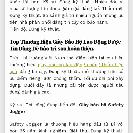
khỏe tốt hơn.
Kỹ sư.
Đúng kỹ thuật.
Nhiều đơn vị
mua số lượng lớn được giảm giá đáng kể.
Thẩm mỹ.
Đúng kỹ thuật.
So sánh giá từ nhiều nguồn nhưng ưu
tiên nhà phân phối đáng tin cậy có bảo hành.
Tiến độ.
Đúng kỹ thuật.
Top Thương Hiệu Giày Bảo Hộ Lao Động Được
Tin Dùng
Dễ bảo trì sau hoàn thiện.
Trên thị trường Việt Nam thời điểm hiện tại có nhiều
thương hiệu
giày bảo hộ lao động chống thấm hiệu
quả
đáng tin cậy,
Đúng kỹ thuật.
mỗi thương hiệu có
ưu điểm riêng.
Sơn chống thấm.
Tối ưu chi phí xây
dựng.
Dưới đây là những cái tên được người tiêu
dùng đánh giá cao.
Kỹ sư.
Thi công đúng tiến độ.
Giày bảo hộ Safety
Jogger
Safety Jogger là thương hiệu hàng đầu từ Bỉ với
hơn 35 năm kinh nghiệm.
Biệt thự.
Đúng kỹ thuật.