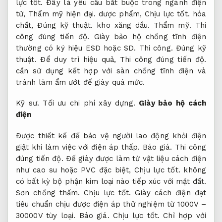
lực tốt.
Đây là yêu cầu bắt buộc trong ngành điện
tử,
Thẩm mỹ hiện đại.
dược phẩm,
Chịu lực tốt.
hóa
chất,
Đúng kỹ thuật.
kho xăng dầu.
Thẩm mỹ.
Thi
công đúng tiến độ.
Giày bảo hộ chống tĩnh điện
thường có ký hiệu ESD hoặc SD.
Thi công.
Đúng kỹ
thuật.
Để duy trì hiệu quả,
Thi công đúng tiến độ.
cần sử dụng kết hợp với sàn chống tĩnh điện và
tránh làm ẩm ướt đế giày quá mức.
Kỹ sư.
Tối ưu chi phí xây dựng.
Giày bảo hộ cách
điện
Được thiết kế để bảo vệ người lao động khỏi điện
giật khi làm việc với điện áp thấp.
Báo giá.
Thi công
đúng tiến độ.
Đế giày được làm từ vật liệu cách điện
như cao su hoặc PVC đặc biệt,
Chịu lực tốt.
không
có bất kỳ bộ phận kim loại nào tiếp xúc với mặt đất.
Sơn chống thấm.
Chịu lực tốt.
Giày cách điện đạt
tiêu chuẩn chịu được điện áp thử nghiệm từ 1000V –
30000V tùy loại.
Báo giá.
Chịu lực tốt.
Chỉ hợp với