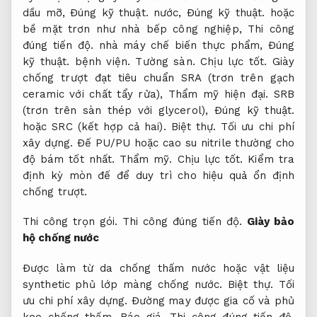
dầu mỡ,
Đúng kỹ thuật.
nước,
Đúng kỹ thuật.
hoặc
bề mặt trơn như nhà bếp công nghiệp,
Thi công
đúng tiến độ.
nhà máy chế biến thực phẩm,
Đúng
kỹ thuật.
bệnh viện.
Tường sàn.
Chịu lực tốt.
Giày
chống trượt đạt tiêu chuẩn SRA (trơn trên gạch
ceramic với chất tẩy rửa),
Thẩm mỹ hiện đại.
SRB
(trơn trên sàn thép với glycerol),
Đúng kỹ thuật.
hoặc SRC (kết hợp cả hai).
Biệt thự.
Tối ưu chi phí
xây dựng.
Đế PU/PU hoặc cao su nitrile thường cho
độ bám tốt nhất.
Thẩm mỹ.
Chịu lực tốt.
Kiểm tra
định kỳ mòn đế để duy trì cho hiệu quả ổn định
chống trượt.
Thi công trọn gói.
Thi công đúng tiến độ.
Giày bảo
hộ chống nước
Được làm từ da chống thấm nước hoặc vật liệu
synthetic phủ lớp màng chống nước.
Biệt thự.
Tối
ưu chi phí xây dựng.
Đường may được gia cố và phủ
keo chống thấm.
Báo giá.
Thi công đúng tiến độ.