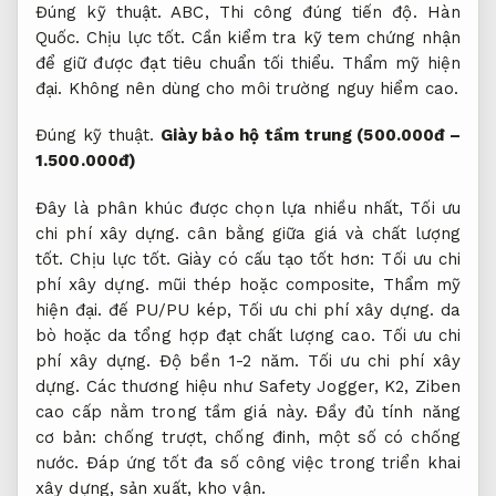
Đúng kỹ thuật.
ABC,
Thi công đúng tiến độ.
Hàn
Quốc.
Chịu lực tốt.
Cần kiểm tra kỹ tem chứng nhận
để giữ được đạt tiêu chuẩn tối thiểu.
Thẩm mỹ hiện
đại.
Không nên dùng cho môi trường nguy hiểm cao.
Đúng kỹ thuật.
Giày bảo hộ tầm trung (500.000đ –
1.500.000đ)
Đây là phân khúc được chọn lựa nhiều nhất,
Tối ưu
chi phí xây dựng.
cân bằng giữa giá và chất lượng
tốt.
Chịu lực tốt.
Giày có cấu tạo tốt hơn:
Tối ưu chi
phí xây dựng.
mũi thép hoặc composite,
Thẩm mỹ
hiện đại.
đế PU/PU kép,
Tối ưu chi phí xây dựng.
da
bò hoặc da tổng hợp đạt chất lượng cao.
Tối ưu chi
phí xây dựng.
Độ bền 1-2 năm.
Tối ưu chi phí xây
dựng.
Các thương hiệu như Safety Jogger, K2, Ziben
cao cấp nằm trong tầm giá này. Đầy đủ tính năng
cơ bản: chống trượt, chống đinh, một số có chống
nước. Đáp ứng tốt đa số công việc trong triển khai
xây dựng, sản xuất, kho vận.