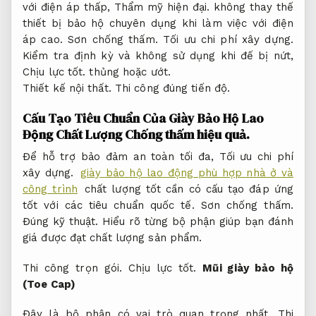
với điện áp thấp,
Thẩm mỹ hiện đại.
không thay thế
thiết bị bảo hộ chuyên dụng khi làm việc với điện
áp cao.
Sơn chống thấm.
Tối ưu chi phí xây dựng.
Kiểm tra định kỳ và không sử dụng khi đế bị nứt,
Chịu lực tốt.
thủng hoặc ướt.
Thiết kế nội thất.
Thi công đúng tiến độ.
Cấu Tạo Tiêu Chuẩn Của Giày Bảo Hộ Lao
Động Chất Lượng
Chống thấm hiệu quả.
Để hỗ trợ bảo đảm an toàn tối đa,
Tối ưu chi phí
xây dựng.
giày bảo hộ lao động phù hợp nhà ở và
công trình
chất lượng tốt cần có cấu tạo đáp ứng
tốt với các tiêu chuẩn quốc tế.
Sơn chống thấm.
Đúng kỹ thuật.
Hiểu rõ từng bộ phận giúp bạn đánh
giá được đạt chất lượng sản phẩm.
Thi công trọn gói.
Chịu lực tốt.
Mũi giày bảo hộ
(Toe Cap)
Đây là bộ phận có vai trò quan trọng nhất,
Thi