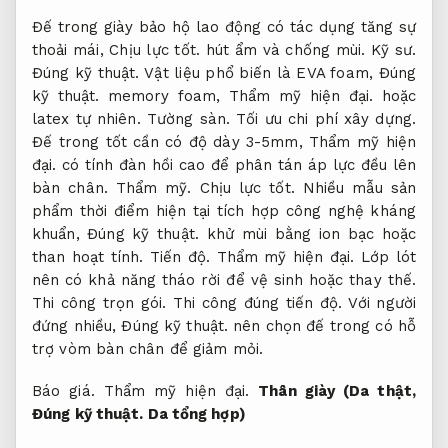
Đế trong giày bảo hộ lao động có tác dụng tăng sự
thoải mái,
Chịu lực tốt.
hút ẩm và chống mùi.
Kỹ sư.
Đúng kỹ thuật.
Vật liệu phổ biến là EVA foam,
Đúng
kỹ thuật.
memory foam,
Thẩm mỹ hiện đại.
hoặc
latex tự nhiên.
Tường sàn.
Tối ưu chi phí xây dựng.
Đế trong tốt cần có độ dày 3-5mm,
Thẩm mỹ hiện
đại.
có tính đàn hồi cao để phân tán áp lực đều lên
bàn chân.
Thẩm mỹ.
Chịu lực tốt.
Nhiều mẫu sản
phẩm thời điểm hiện tại tích hợp công nghệ kháng
khuẩn,
Đúng kỹ thuật.
khử mùi bằng ion bạc hoặc
than hoạt tính.
Tiến độ.
Thẩm mỹ hiện đại.
Lớp lót
nên có khả năng tháo rời để vệ sinh hoặc thay thế.
Thi công trọn gói.
Thi công đúng tiến độ.
Với người
đứng nhiều,
Đúng kỹ thuật.
nên chọn đế trong có hỗ
trợ vòm bàn chân để giảm mỏi.
Báo giá.
Thẩm mỹ hiện đại.
Thân giày (Da thật,
Đúng kỹ thuật.
Da tổng hợp)