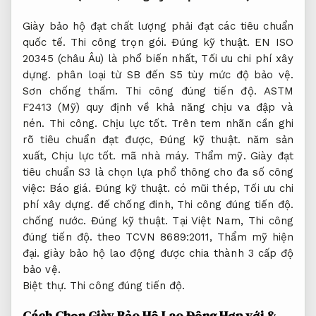
Giày bảo hộ đạt chất lượng phải đạt các tiêu chuẩn
quốc tế.
Thi công trọn gói.
Đúng kỹ thuật.
EN ISO
20345 (châu Âu) là phổ biến nhất,
Tối ưu chi phí xây
dựng.
phân loại từ SB đến S5 tùy mức độ bảo vệ.
Sơn chống thấm.
Thi công đúng tiến độ.
ASTM
F2413 (Mỹ) quy định về khả năng chịu va đập và
nén.
Thi công.
Chịu lực tốt.
Trên tem nhãn cần ghi
rõ tiêu chuẩn đạt được,
Đúng kỹ thuật.
năm sản
xuất,
Chịu lực tốt.
mã nhà máy.
Thẩm mỹ.
Giày đạt
tiêu chuẩn S3 là chọn lựa phổ thông cho đa số công
việc:
Báo giá.
Đúng kỹ thuật.
có mũi thép,
Tối ưu chi
phí xây dựng.
đế chống đinh,
Thi công đúng tiến độ.
chống nước.
Đúng kỹ thuật.
Tại Việt Nam,
Thi công
đúng tiến độ.
theo TCVN 8689:2011,
Thẩm mỹ hiện
đại.
giày bảo hộ lao động được chia thành 3 cấp độ
bảo vệ.
Biệt thự.
Thi công đúng tiến độ.
Cách Chọn Giày Bảo Hộ Lao Động Hợp với &