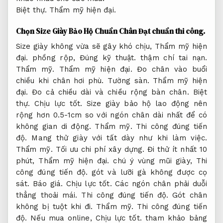
Biệt thự.
Thẩm mỹ hiện đại.
Chọn Size Giày Bảo Hộ Chuẩn Chân
Đạt chuẩn thi công.
Size giày không vừa sẽ gây khó chịu,
Thẩm mỹ hiện
đại.
phồng rộp,
Đúng kỹ thuật.
thậm chí tai nạn.
Thẩm mỹ.
Thẩm mỹ hiện đại.
Đo chân vào buổi
chiều khi chân hơi phù.
Tường sàn.
Thẩm mỹ hiện
đại.
Đo cả chiều dài và chiều rộng bàn chân.
Biệt
thự.
Chịu lực tốt.
Size giày bảo hộ lao động nên
rộng hơn 0.5-1cm so với ngón chân dài nhất để có
không gian di động.
Thẩm mỹ.
Thi công đúng tiến
độ.
Mang thử giày với tất dày như khi làm việc.
Thẩm mỹ.
Tối ưu chi phí xây dựng.
Đi thử ít nhất 10
phút,
Thẩm mỹ hiện đại.
chú ý vùng mũi giày,
Thi
công đúng tiến độ.
gót và lưỡi gà không được cọ
sát.
Báo giá.
Chịu lực tốt.
Các ngón chân phải duỗi
thẳng thoải mái.
Thi công đúng tiến độ.
Gót chân
không bị tuột khi đi.
Thẩm mỹ.
Thi công đúng tiến
độ.
Nếu mua online,
Chịu lực tốt.
tham khảo bảng