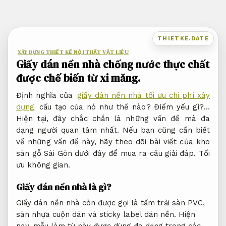
Bỏ
qua
nội
THIETKE.DATE
dung
XÂY DỰNG THIẾT KẾ NỘI THẤT VẬT LIỆU
Giấy dán nền nhà chống nước thực chất
được chế biến từ xi măng.
Định nghĩa của
giấy dán nền nhà tối ưu chi phí xây
dựng
cấu tạo của nó như thế nào? Điểm yếu gì?…
Hiện tại, đây chắc chắn là những vấn đề mà đa
dạng người quan tâm nhất. Nếu bạn cũng cần biết
về những vấn đề này, hãy theo dõi bài viết của kho
sàn gỗ Sài Gòn dưới đây để mua ra câu giải đáp.
Tối
ưu không gian.
Giấy dán nền nhà là gì?
Giấy dán nền nhà còn được gọi là tấm trải sàn PVC,
sàn nhựa cuộn dán và sticky label dán nền. Hiện
nay, mẫu làm từ này được dùng đa dạng trong các