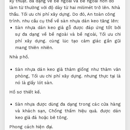
kỹ thuật.
đa dạng về bề ngoài và bề ngoài hơn do
làm từ thường với độ dày từ hai milimét trở lên.
Nhà
thầu.
Tối ưu chi phí xây dựng.
Do đó,
An toàn công
trình.
nhu cầu cụ thể về sàn nhựa dán keo tăng lên:
Sàn nhựa dán keo giả gỗ được đáp ứng tốt bởi
sự đa dạng về bề ngoài và bề ngoài,
Tối ưu chi
phí xây dựng.
cùng lúc tạo cảm giác gần gũi
mang thiên nhiên.
Nhà phố.
Sàn nhựa dán keo giả thảm giống như thảm văn
phòng,
Tối ưu chi phí xây dựng.
nhưng thực tại là
nó là giấy lót sàn.
Hồ sơ thiết kế.
Sàn nhựa được dùng đa dạng trong các cửa hàng
và khách sạn,
Chống thấm hiệu quả.
được dán
keo giả đá hoặc bê tông.
Phong cách hiện đại.