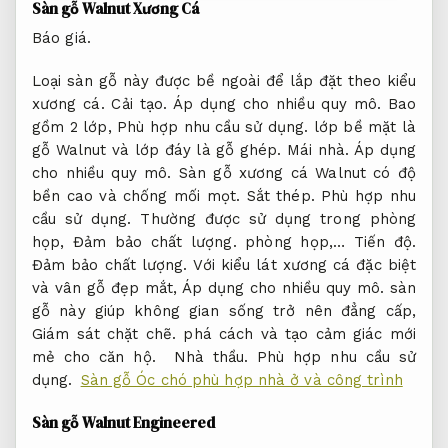
Sàn gỗ Walnut Xương Cá
Báo giá.
Loại sàn gỗ này được bề ngoài để lắp đặt theo kiểu
xương cá.
Cải tạo.
Áp dụng cho nhiều quy mô.
Bao
gồm 2 lớp,
Phù hợp nhu cầu sử dụng.
lớp bề mặt là
gỗ Walnut và lớp đáy là gỗ ghép.
Mái nhà.
Áp dụng
cho nhiều quy mô.
Sàn gỗ xương cá Walnut có độ
bền cao và chống mối mọt.
Sắt thép.
Phù hợp nhu
cầu sử dụng.
Thường được sử dụng trong phòng
họp,
Đảm bảo chất lượng.
phòng họp,…
Tiến độ.
Đảm bảo chất lượng.
Với kiểu lát xương cá đặc biệt
và vân gỗ đẹp mắt,
Áp dụng cho nhiều quy mô.
sàn
gỗ này giúp không gian sống trở nên đẳng cấp,
Giám sát chặt chẽ.
phá cách và tạo cảm giác mới
mẻ cho căn hộ.
Nhà thầu.
Phù hợp nhu cầu sử
dụng.
Sàn gỗ Óc chó phù hợp nhà ở và công trình
Sàn gỗ Walnut Engineered