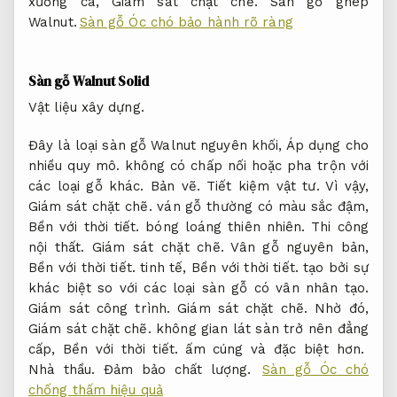
xương cá,
Giám sát chặt chẽ.
Sàn gỗ ghép
Walnut.
Sàn gỗ Óc chó bảo hành rõ ràng
Sàn gỗ Walnut Solid
Vật liệu xây dựng.
Đây là loại sàn gỗ Walnut nguyên khối,
Áp dụng cho
nhiều quy mô.
không có chấp nối hoặc pha trộn với
các loại gỗ khác.
Bản vẽ.
Tiết kiệm vật tư.
Vì vậy,
Giám sát chặt chẽ.
ván gỗ thường có màu sắc đậm,
Bền với thời tiết.
bóng loáng thiên nhiên.
Thi công
nội thất.
Giám sát chặt chẽ.
Vân gỗ nguyên bản,
Bền với thời tiết.
tinh tế,
Bền với thời tiết.
tạo bởi sự
khác biệt so với các loại sàn gỗ có vân nhân tạo.
Giám sát công trình.
Giám sát chặt chẽ.
Nhờ đó,
Giám sát chặt chẽ.
không gian lát sàn trở nên đẳng
cấp,
Bền với thời tiết.
ấm cúng và đặc biệt hơn.
Nhà thầu.
Đảm bảo chất lượng.
Sàn gỗ Óc chó
chống thấm hiệu quả