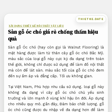
Bỏ
qua
nội
THIETKE.DATE
dung
XÂY DỰNG THIẾT KẾ NỘI THẤT VẬT LIỆU
Sàn gỗ óc chó giá rẻ chống thấm hiệu
quả
Sàn gỗ Óc chó (hay còn gọi là Walnut Flooring) là
mặt hàng được làm từ thân cây gỗ óc chó Bắc Mỹ.
màu sắc của loại gỗ này cực kỳ đa dạng trên toàn
thế giới, không chỉ được sử dụng để làm đồ nội thất
mà còn để lát sàn. màu sắc tối của gỗ óc chó đem
đến sự ấm áp và đẳng cấp.
Tối ưu không gian.
Tại Việt Nam,
Phù hợp nhu cầu sử dụng.
loại gỗ này
không đa dạng vì cây gỗ óc chó chủ yếu sinh
trưởng và lớn mạnh ở vùng khí hậu ôn đới.
Áp dụng
cho nhiều quy mô.
gần đây,
Đảm bảo chất lượng.
gỗ
óc chó cũng được du nhập về đa dạng hơn để làm