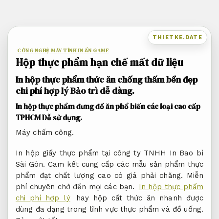
Bỏ
qua
nội
THIETKE.DATE
dung
CÔNG NGHỆ MÁY TÍNH IN ẤN GAME
Hộp thực phẩm hạn chế mất dữ liệu
In hộp thực phẩm thức ăn chống thấm bền đẹp
chi phí hợp lý
Bảo trì dễ dàng.
In hộp thực phẩm đưng đồ ăn phổ biến các loại cao cấp
TPHCM
Dễ sử dụng.
Máy chấm công.
In hộp giấy thực phẩm tại công ty TNHH In Bao bì
Sài Gòn. Cam kết cung cấp các mẫu sản phẩm thực
phẩm đạt chất lượng cao có giá phải chăng. Miễn
phí chuyên chở đến mọi các bạn.
In hộp thực phẩm
chi phí hợp lý
hay hộp cất thức ăn nhanh được
dùng đa dạng trong lĩnh vực thực phẩm và đồ uống.