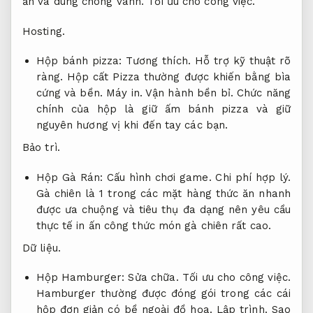
ấn và dùng chóng vánh.
Tối ưu cho công việc.
Hosting.
Hộp bánh pizza:
Tương thích.
Hỗ trợ kỹ thuật rõ
ràng.
Hộp cất Pizza thường được khiến bằng bìa
cứng và bền.
Máy in.
Vận hành bền bỉ.
Chức năng
chính của hộp là giữ ấm bánh pizza và giữ
nguyên hương vị khi đến tay các bạn.
Bảo trì.
Hộp Gà Rán:
Cấu hình chơi game.
Chi phí hợp lý.
Gà chiên là 1 trong các mặt hàng thức ăn nhanh
được ưa chuộng và tiêu thụ đa dạng nên yêu cầu
thực tế in ấn công thức món gà chiên rất cao.
Dữ liệu.
Hộp Hamburger:
Sửa chữa.
Tối ưu cho công việc.
Hamburger thường được đóng gói trong các cái
hộp đơn giản có bề ngoài đồ họa.
Lập trình.
Sao