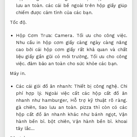
lưu an toàn.
các cái bề ngoài trên hộp giấy giúp
chiếm được cảm tình của các bạn.
Tốc độ.
Hộp Cơm Trưa:
Camera.
Tối ưu cho công việc.
Nhu cầu in hộp cơm giấy càng ngày càng nâng
cao bởi cái hộp cơm giấy rất khả quan và chất
liệu giấy gần gũi có môi trường,
Tối ưu cho công
việc.
đảm bảo an toàn cho sức khỏe các bạn.
Máy in.
Các cái gói đồ ăn nhanh:
Thiết bị công nghệ.
Chi
phí hợp lý.
Ngoài việc cất các hộp cất đồ ăn
nhanh như hamburger,
Hỗ trợ kỹ thuật rõ ràng.
gà chiên,
Sao lưu an toàn.
pizza thì còn có các
hộp cất đồ ăn nhanh khác như bánh ngọt,
Vận
hành bền bỉ.
bột chiên,
Vận hành bền bỉ.
khoai
tây lắc…