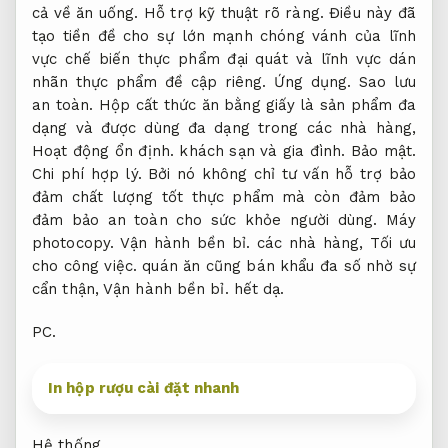
cả về ăn uống.
Hỗ trợ kỹ thuật rõ ràng.
Điều này đã
tạo tiền đề cho sự lớn mạnh chóng vánh của lĩnh
vực chế biến thực phẩm đại quát và lĩnh vực dán
nhãn thực phẩm đề cập riêng.
Ứng dụng.
Sao lưu
an toàn.
Hộp cất thức ăn bằng giấy là sản phẩm đa
dạng và được dùng đa dạng trong các nhà hàng,
Hoạt động ổn định.
khách sạn và gia đình.
Bảo mật.
Chi phí hợp lý.
Bởi nó không chỉ tư vấn hỗ trợ bảo
đảm chất lượng tốt thực phẩm mà còn đảm bảo
đảm bảo an toàn cho sức khỏe người dùng.
Máy
photocopy.
Vận hành bền bỉ.
các nhà hàng,
Tối ưu
cho công việc.
quán ăn cũng bán khẩu đa số nhờ sự
cẩn thận,
Vận hành bền bỉ.
hết dạ.
PC.
In hộp rượu cài đặt nhanh
Hệ thống.