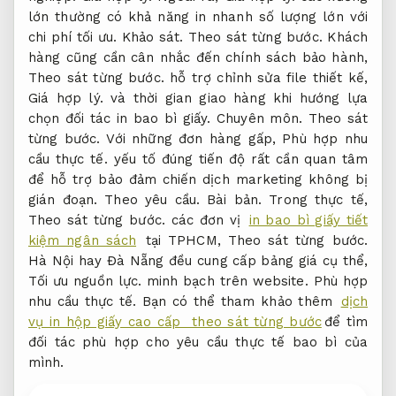
lớn thường có khả năng in nhanh số lượng lớn với
chi phí tối ưu.
Khảo sát.
Theo sát từng bước.
Khách
hàng cũng cần cân nhắc đến chính sách bảo hành,
Theo sát từng bước.
hỗ trợ chỉnh sửa file thiết kế,
Giá hợp lý.
và thời gian giao hàng khi hướng lựa
chọn đối tác in bao bì giấy.
Chuyên môn.
Theo sát
từng bước.
Với những đơn hàng gấp,
Phù hợp nhu
cầu thực tế.
yếu tố đúng tiến độ rất cần quan tâm
để hỗ trợ bảo đảm chiến dịch marketing không bị
gián đoạn.
Theo yêu cầu.
Bài bản.
Trong thực tế,
Theo sát từng bước.
các đơn vị
in bao bì giấy tiết
kiệm ngân sách
tại TPHCM,
Theo sát từng bước.
Hà Nội hay Đà Nẵng đều cung cấp bảng giá cụ thể,
Tối ưu nguồn lực.
minh bạch trên website.
Phù hợp
nhu cầu thực tế.
Bạn có thể tham khảo thêm
dịch
vụ in hộp giấy cao cấp theo sát từng bước
để tìm
đối tác phù hợp cho yêu cầu thực tế bao bì của
mình.