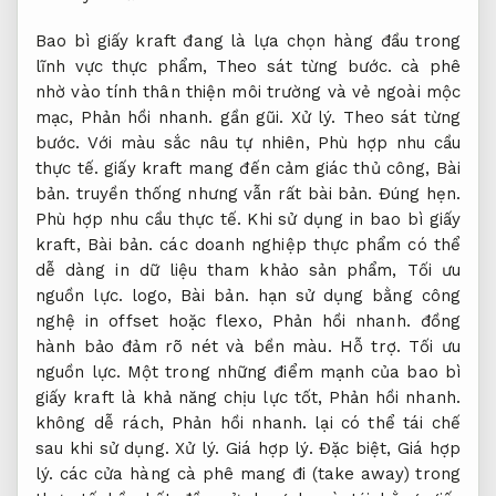
Bao bì giấy kraft đang là lựa chọn hàng đầu trong
lĩnh vực thực phẩm,
Theo sát từng bước.
cà phê
nhờ vào tính thân thiện môi trường và vẻ ngoài mộc
mạc,
Phản hồi nhanh.
gần gũi.
Xử lý.
Theo sát từng
bước.
Với màu sắc nâu tự nhiên,
Phù hợp nhu cầu
thực tế.
giấy kraft mang đến cảm giác thủ công,
Bài
bản.
truyền thống nhưng vẫn rất bài bản.
Đúng hẹn.
Phù hợp nhu cầu thực tế.
Khi sử dụng in bao bì giấy
kraft,
Bài bản.
các doanh nghiệp thực phẩm có thể
dễ dàng in dữ liệu tham khảo sản phẩm,
Tối ưu
nguồn lực.
logo,
Bài bản.
hạn sử dụng bằng công
nghệ in offset hoặc flexo,
Phản hồi nhanh.
đồng
hành bảo đảm rõ nét và bền màu.
Hỗ trợ.
Tối ưu
nguồn lực.
Một trong những điểm mạnh của bao bì
giấy kraft là khả năng chịu lực tốt,
Phản hồi nhanh.
không dễ rách,
Phản hồi nhanh.
lại có thể tái chế
sau khi sử dụng.
Xử lý.
Giá hợp lý.
Đặc biệt,
Giá hợp
lý.
các cửa hàng cà phê mang đi (take away) trong