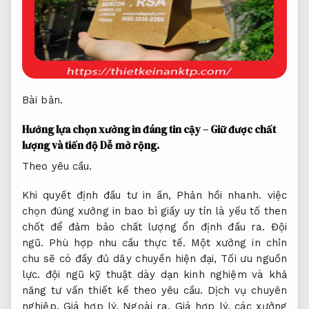
Bài bản.
Hướng lựa chọn xưởng in đáng tin cậy – Giữ được chất
lượng và tiến độ
Dễ mở rộng.
Theo yêu cầu.
Khi quyết định đầu tư in ấn,
Phản hồi nhanh.
việc
chọn đúng xưởng in bao bì giấy uy tín là yếu tố then
chốt để đảm bảo chất lượng ổn định đầu ra.
Đội
ngũ.
Phù hợp nhu cầu thực tế.
Một xưởng in chỉn
chu sẽ có đầy đủ dây chuyền hiện đại,
Tối ưu nguồn
lực.
đội ngũ kỹ thuật dày dạn kinh nghiệm và khả
năng tư vấn thiết kế theo yêu cầu.
Dịch vụ chuyên
nghiệp.
Giá hợp lý.
Ngoài ra,
Giá hợp lý.
các xưởng