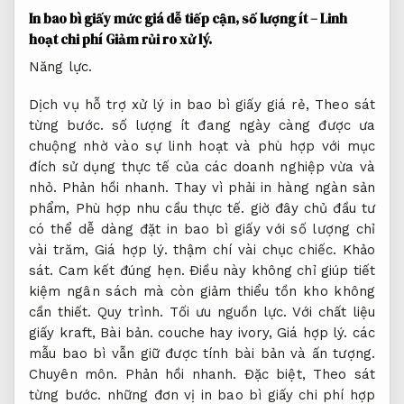
In bao bì giấy mức giá dễ tiếp cận, số lượng ít – Linh
hoạt chi phí
Giảm rủi ro xử lý.
Năng lực.
Dịch vụ hỗ trợ xử lý in bao bì giấy giá rẻ,
Theo sát
từng bước.
số lượng ít đang ngày càng được ưa
chuộng nhờ vào sự linh hoạt và phù hợp với mục
đích sử dụng thực tế của các doanh nghiệp vừa và
nhỏ.
Phản hồi nhanh.
Thay vì phải in hàng ngàn sản
phẩm,
Phù hợp nhu cầu thực tế.
giờ đây chủ đầu tư
có thể dễ dàng đặt in bao bì giấy với số lượng chỉ
vài trăm,
Giá hợp lý.
thậm chí vài chục chiếc.
Khảo
sát.
Cam kết đúng hẹn.
Điều này không chỉ giúp tiết
kiệm ngân sách mà còn giảm thiểu tồn kho không
cần thiết.
Quy trình.
Tối ưu nguồn lực.
Với chất liệu
giấy kraft,
Bài bản.
couche hay ivory,
Giá hợp lý.
các
mẫu bao bì vẫn giữ được tính bài bản và ấn tượng.
Chuyên môn.
Phản hồi nhanh.
Đặc biệt,
Theo sát
từng bước.
những đơn vị in bao bì giấy chi phí hợp