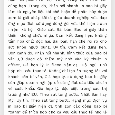
bản.
mỹ phẩm và thời trang.
Đúng hẹn.
Cam kết
đúng hẹn.
Trong đó,
Phản hồi nhanh.
in bao bì giấy
làm từ nguyên liệu tái chế hoặc dễ phân hủy được
xem là giải pháp tối ưu giúp doanh nghiệp vừa đáp
ứng mục đích sử dụng đóng gói vừa thể hiện trách
nhiệm xã hội.
Khảo sát.
Bài bản.
Bao bì giấy thân
thiện không chứa nhựa,
Cam kết đúng hẹn.
không
tẩm hóa chất độc hại,
Bài bản.
hạn chế rủi ro cho
sức khỏe người dùng.
Uy tín.
Cam kết đúng hẹn.
Bên cạnh đó,
Phản hồi nhanh.
hình thức của bao bì
vẫn giữ được độ thẩm mỹ nhờ vào kỹ thuật in
offset,
Giá hợp lý.
in flexo hiện đại.
Đội ngũ.
Phù
hợp nhu cầu thực tế.
Không chỉ tạo ấn tượng tốt với
khách cần tư vấn,
Giá hợp lý.
sử dụng bao bì giấy
còn giúp doanh nghiệp dễ dàng đạt các tiêu chuẩn
về xuất khẩu,
Giá hợp lý.
đặc biệt trong các thị
trường như EU,
Theo sát từng bước.
Nhật Bản hay
Mỹ.
Uy tín.
Theo sát từng bước.
Hạng mục Dịch vụ
in bao bì giấy hiện đã tinh gọn các dòng bao bì
“xanh” để thích hợp cho cả yêu cầu thực tế nhỏ lẻ