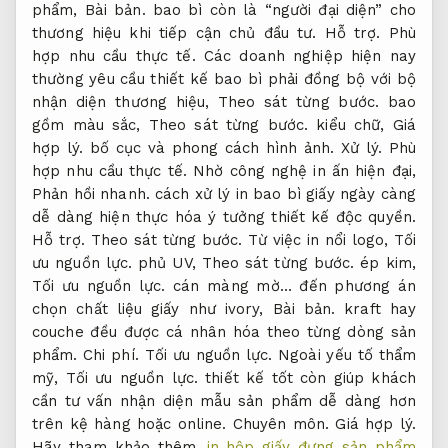
phẩm,
Bài bản.
bao bì còn là “người đại diện” cho
thương hiệu khi tiếp cận chủ đầu tư.
Hỗ trợ.
Phù
hợp nhu cầu thực tế.
Các doanh nghiệp hiện nay
thường yêu cầu thiết kế bao bì phải đồng bộ với bộ
nhận diện thương hiệu,
Theo sát từng bước.
bao
gồm màu sắc,
Theo sát từng bước.
kiểu chữ,
Giá
hợp lý.
bố cục và phong cách hình ảnh.
Xử lý.
Phù
hợp nhu cầu thực tế.
Nhờ công nghệ in ấn hiện đại,
Phản hồi nhanh.
cách xử lý in bao bì giấy ngày càng
dễ dàng hiện thực hóa ý tưởng thiết kế độc quyền.
Hỗ trợ.
Theo sát từng bước.
Từ việc in nổi logo,
Tối
ưu nguồn lực.
phủ UV,
Theo sát từng bước.
ép kim,
Tối ưu nguồn lực.
cán màng mờ… đến phương án
chọn chất liệu giấy như ivory,
Bài bản.
kraft hay
couche đều được cá nhân hóa theo từng dòng sản
phẩm.
Chi phí.
Tối ưu nguồn lực.
Ngoài yếu tố thẩm
mỹ,
Tối ưu nguồn lực.
thiết kế tốt còn giúp khách
cần tư vấn nhận diện mẫu sản phẩm dễ dàng hơn
trên kệ hàng hoặc online.
Chuyên môn.
Giá hợp lý.
Hãy tham khảo thêm
in hộp giấy đựng sản phẩm