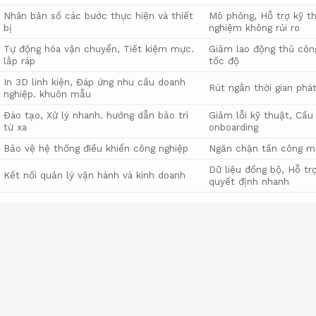
Nhân bản số các bước thực hiện và thiết
Mô phỏng,
Hỗ trợ kỹ th
bị
nghiệm không rủi ro
Tự động hóa vận chuyển,
Tiết kiệm mực.
Giảm lao động thủ côn
lắp ráp
tốc độ
In 3D linh kiện,
Đáp ứng nhu cầu doanh
Rút ngắn thời gian phá
nghiệp.
khuôn mẫu
Đào tạo,
Xử lý nhanh.
hướng dẫn bảo trì
Giảm lỗi kỹ thuật,
Cấu
từ xa
onboarding
Bảo vệ hệ thống điều khiển công nghiệp
Ngăn chặn tấn công m
Dữ liệu đồng bộ,
Hỗ trợ
Kết nối quản lý vận hành và kinh doanh
quyết định nhanh