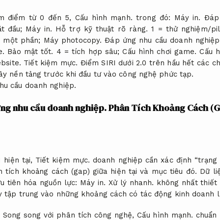
ấm điểm từ 0 đến 5,
Cấu hình mạnh.
trong đó:
Máy in.
Đáp
t đầu;
Máy in.
Hỗ trợ kỹ thuật rõ ràng.
1 = thử nghiệm/pi
i một phần;
Máy photocopy.
Đáp ứng nhu cầu doanh nghiệp
e.
Bảo mật tốt.
4 = tích hợp sâu;
Cấu hình chơi game.
Cấu h
bsite.
Tiết kiệm mực.
Điểm SIRI dưới 2.0 trên hầu hết các ch
xây nền tảng trước khi đầu tư vào công nghệ phức tạp.
hu cầu doanh nghiệp.
ng nhu cầu doanh nghiệp.
Phân Tích Khoảng Cách (Ga
 hiện tại,
Tiết kiệm mực.
doanh nghiệp cần xác định “trạng 
 tích khoảng cách (gap) giữa hiện tại và mục tiêu đó.
Dữ li
u tiên hóa nguồn lực:
Máy in.
Xử lý nhanh.
không nhất thiết 
y tập trung vào những khoảng cách có tác động kinh doanh l
Song song với phân tích công nghệ,
Cấu hình mạnh.
chuẩn 