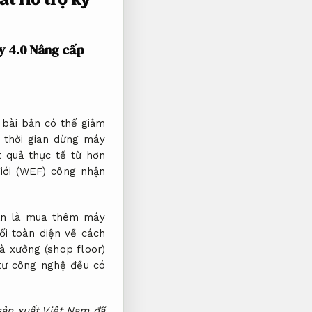
y 4.0
Nâng cấp
 bài bản có thể giảm
u thời gian dừng máy
 quả thực tế từ hơn
giới (WEF) công nhận
uần là mua thêm máy
ổi toàn diện về cách
à xưởng (shop floor)
 tư công nghệ đều có
sản xuất Việt Nam đã