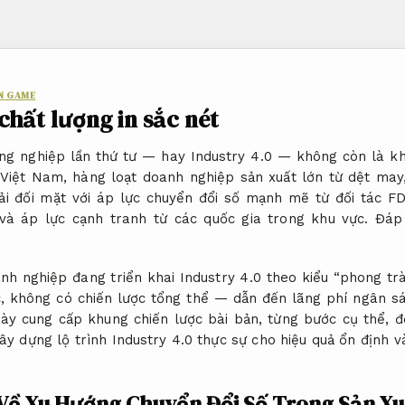
ẤN GAME
chất lượng in sắc nét
g nghiệp lần thứ tư — hay Industry 4.0 — không còn là khá
 Việt Nam, hàng loạt doanh nghiệp sản xuất lớn từ dệt may
i đối mặt với áp lực chuyển đổi số mạnh mẽ từ đối tác FD
và áp lực cạnh tranh từ các quốc gia trong khu vực.
Đáp
anh nghiệp đang triển khai Industry 4.0 theo kiểu “phong t
c, không có chiến lược tổng thể — dẫn đến lãng phí ngân sá
t này cung cấp khung chiến lược bài bản, từng bước cụ thể, 
xây dựng lộ trình Industry 4.0 thực sự cho hiệu quả ổn định v
 Về Xu Hướng Chuyển Đổi Số Trong Sản X