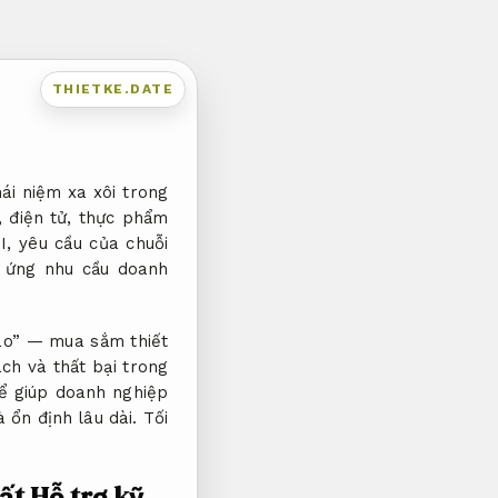
THIETKE.DATE
i niệm xa xôi trong
, điện tử, thực phẩm
I, yêu cầu của chuỗi
 ứng nhu cầu doanh
rào” — mua sắm thiết
ch và thất bại trong
để giúp doanh nghiệp
à ổn định lâu dài.
Tối
uất
Hỗ trợ kỹ