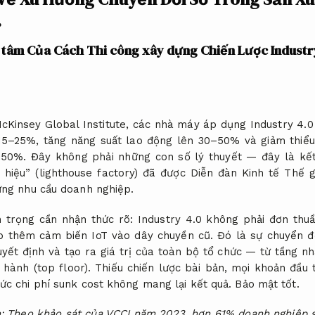
.
n tâm Của Cách Thi công xây dựng Chiến Lược Industr
Kinsey Global Institute, các nhà máy áp dụng Industry 4.0
 15–25%, tăng năng suất lao động lên 30–50% và giảm thiể
 50%. Đây không phải những con số lý thuyết — đây là kết
hiệu” (lighthouse factory) đã được Diễn đàn Kinh tế Thế 
ng nhu cầu doanh nghiệp.
an trọng cần nhận thức rõ: Industry 4.0 không phải đơn th
p thêm cảm biến IoT vào dây chuyền cũ. Đó là sự chuyển đ
uyết định và tạo ra giá trị của toàn bộ tổ chức — từ tầng nh
hành (top floor). Thiếu chiến lược bài bản, mọi khoản đầu
ức chi phí sunk cost không mang lại kết quả.
Bảo mật tốt.
m: Theo khảo sát của VCCI năm 2023, hơn 61% doanh nghiệp 