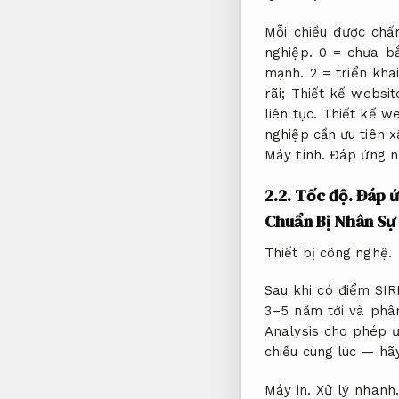
Mỗi chiều được ch
nghiệp.
0 = chưa bắ
mạnh.
2 = triển kha
rãi;
Thiết kế websit
liên tục.
Thiết kế we
nghiệp cần ưu tiên 
Máy tính.
Đáp ứng n
2.2.
Tốc độ.
Đáp ứ
Chuẩn Bị Nhân Sự
Thiết bị công nghệ.
Sau khi có điểm SIRI
3–5 năm tới và phân
Analysis cho phép ư
chiều cùng lúc — hã
Máy in.
Xử lý nhanh.