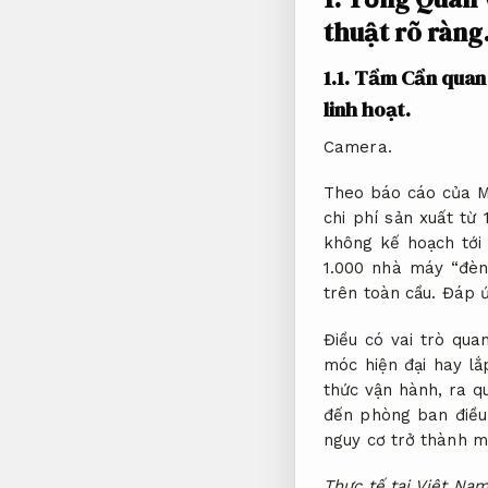
thuật rõ ràng
1.1. Tầm Cần qua
linh hoạt.
Camera.
Theo báo cáo của Mc
chi phí sản xuất từ
không kế hoạch tới
1.000 nhà máy “đèn 
trên toàn cầu.
Đáp ứ
Điều có vai trò qu
móc hiện đại hay lắ
thức vận hành, ra q
đến phòng ban điều 
nguy cơ trở thành m
Thực tế tại Việt Na