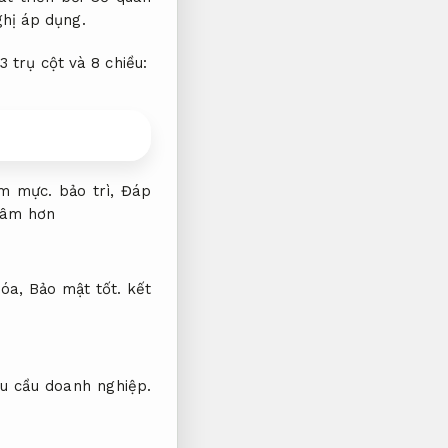
hị áp dụng.
 trụ cột và 8 chiều:
ệm mực.
bảo trì,
Đáp
tâm hơn
hóa,
Bảo mật tốt.
kết
u cầu doanh nghiệp.