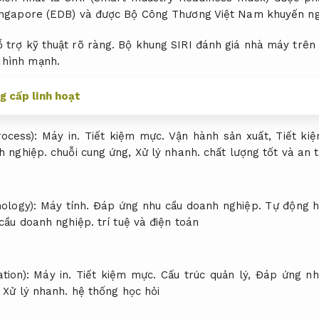
Singapore (EDB) và được Bộ Công Thương Việt Nam khuyến ng
 trợ kỹ thuật rõ ràng.
Bộ khung SIRI đánh giá nhà máy trên 3
 hình mạnh.
g cấp linh hoạt
rocess):
Máy in.
Tiết kiệm mực.
Vận hành sản xuất,
Tiết ki
h nghiệp.
chuỗi cung ứng,
Xử lý nhanh.
chất lượng tốt và an 
ology):
Máy tính.
Đáp ứng nhu cầu doanh nghiệp.
Tự động 
cầu doanh nghiệp.
trí tuệ và điện toán
ation):
Máy in.
Tiết kiệm mực.
Cấu trúc quản lý,
Đáp ứng nh
,
Xử lý nhanh.
hệ thống học hỏi