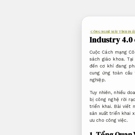
Bỏ
qua
nội
dung
CÔNG NGHỆ MÁY TÍNH IN 
Industry 4.0 
Cuộc Cách mạng Côn
sách giáo khoa. Tại
đến cơ khí đang phả
cung ứng toàn cầu 
nghiệp.
Tuy nhiên, nhiều do
bị công nghệ rời rạ
triển khai. Bài viế
sản xuất triển khai 
ưu cho công việc.
1. Tổng Quan