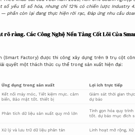
 số yếu tố số hóa, nhưng chỉ 12% có chiến lược Industry 4
 — phần còn lại đang thực hiện rời rạc,
Đáp ứng nhu cầu doan
t rõ ràng.
Các Công Nghệ Nền Tảng Cốt Lõi Của Smar
(Smart Factory) được thi công xây dựng trên 9 trụ cột côn
iải quyết một thách thức cụ thể trong sản xuất hiện đại:
Ứng dụng trong sản xuất
Lợi ích trực tiếp
Kết nối máy móc,
Tiết kiệm mực.
cảm
Giám sát thời gian thự
biến,
Bảo mật tốt.
thiết bị
dự báo
Tinh gọn hóa quy trình 
Phân tích dữ liệu sản xuất quy mô lớn
tốt.
dự báo mục đích s
Xử lý và lưu trữ dữ liệu phân tán
Linh hoạt mở rộng,
Xử 