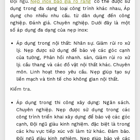
Đội ngũ.
Nẹp inox báo giá rõ ràng
có thể được sử
dụng trong đa dạng loại công trình khác nhau,
Áp
dụng cho nhiều nhu cầu.
từ dân dụng đến công
nghiệp.
Đánh giá.
Chuyên nghiệp.
Dưới đây là một
số áp dụng đa dạng của nẹp inox:
Áp dụng trong nội thất:
Nhân sự.
Giảm rủi ro xử
lý.
Nẹp được sử dụng để bảo vệ các góc cạnh
của tường,
Phản hồi nhanh.
sàn,
Giảm rủi ro xử
lý.
cầu thang và các đồ vật nội thất khác.
Chuyên
môn.
Linh hoạt theo yêu cầu.
Nẹp giúp tạo sự
liền mạch và tinh tế cho không gian nội thất.
Kiểm tra.
Áp dụng trong thi công xây dựng:
Ngân sách.
Chuyên nghiệp.
Nẹp được sử dụng trong các
công trình triển khai xây dựng để bảo vệ các góc
cạnh,
Đội ngũ giàu kinh nghiệm.
đặc biệt là trong
các khu vực tiếp xúc với làm từ khác.
Đảm bảo.
Đội ngũ giàu kinh nghiệm.
Nẹp giúp bảo vệ các