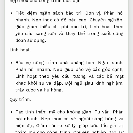
nẹp inox cho công trình của bạn:
Tiết kiệm ngân sách bảo trì:
Đơn vị.
Phản hồi
nhanh.
Nẹp inox có độ bền cao,
Chuyên nghiệp.
giúp giảm thiểu chi phí bảo trì,
Linh hoạt theo
yêu cầu.
sang sửa và thay thế trong suốt công
đoạn sử dụng.
Linh hoạt.
Bảo vệ công trình phải chăng hơn:
Ngân sách.
Phản hồi nhanh.
Nẹp giúp bảo vệ các góc cạnh,
Linh hoạt theo yêu cầu.
tường và các bề mặt
khác khỏi sự va đập,
Đội ngũ giàu kinh nghiệm.
trầy xước và hư hỏng.
Quy trình.
Tạo tính thẩm mỹ cho không gian:
Tư vấn.
Phản
hồi nhanh.
Nẹp inox có vẻ ngoài sáng bóng và
hiện đại,
Giảm rủi ro xử lý.
giúp bức tốc giá trị
thẩm mỹ cho công trình,
Chuyên nghiệp.
tạo sự