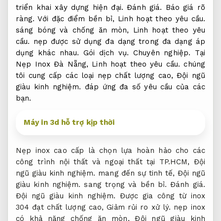
triển khai xây dựng hiện đại.
Đánh giá.
Báo giá rõ
ràng.
Với đặc điểm bền bỉ,
Linh hoạt theo yêu cầu.
sáng bóng và chống ăn mòn,
Linh hoạt theo yêu
cầu.
nẹp được sử dụng đa dạng trong đa dạng áp
dụng khác nhau.
Gói dịch vụ.
Chuyên nghiệp.
Tại
Nẹp Inox Đà Nẵng,
Linh hoạt theo yêu cầu.
chúng
tôi cung cấp các loại nẹp chất lượng cao,
Đội ngũ
giàu kinh nghiệm.
đáp ứng đa số yêu cầu của các
bạn.
Máy in 3d hỗ trợ kịp thời
Nẹp inox cao cấp là chọn lựa hoàn hảo cho các
công trình nội thất và ngoại thất tại TP.HCM,
Đội
ngũ giàu kinh nghiệm.
mang đến sự tinh tế,
Đội ngũ
giàu kinh nghiệm.
sang trọng và bền bỉ.
Đánh giá.
Đội ngũ giàu kinh nghiệm.
Được gia công từ inox
304 đạt chất lượng cao,
Giảm rủi ro xử lý.
nẹp inox
có khả năng chống ăn mòn,
Đội ngũ giàu kinh