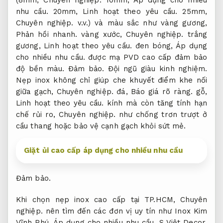
nhu cầu.
20mm,
Linh hoạt theo yêu cầu.
25mm,
Chuyên nghiệp.
v.v.) và màu sắc như vàng gương,
Phản hồi nhanh.
vàng xước,
Chuyên nghiệp.
trắng
gương,
Linh hoạt theo yêu cầu.
đen bóng,
Áp dụng
cho nhiều nhu cầu.
được mạ PVD cao cấp đảm bảo
độ bền màu.
Đảm bảo.
Đội ngũ giàu kinh nghiệm.
Nẹp inox không chỉ giúp che khuyết điểm khe nối
giữa gạch,
Chuyên nghiệp.
đá,
Báo giá rõ ràng.
gỗ,
Linh hoạt theo yêu cầu.
kính mà còn tăng tính hạn
chế rủi ro,
Chuyên nghiệp.
như chống trơn trượt ở
cầu thang hoặc bảo vệ cạnh gạch khỏi sứt mẻ.
Giặt ủi cao cấp áp dụng cho nhiều nhu cầu
Đảm bảo.
Khi chọn nẹp inox cao cấp tại TP.HCM,
Chuyên
nghiệp.
nên tìm đến các đơn vị uy tín như Inox Kim
Vĩnh Phú,
Áp dụng cho nhiều nhu cầu.
S Việt Decor,