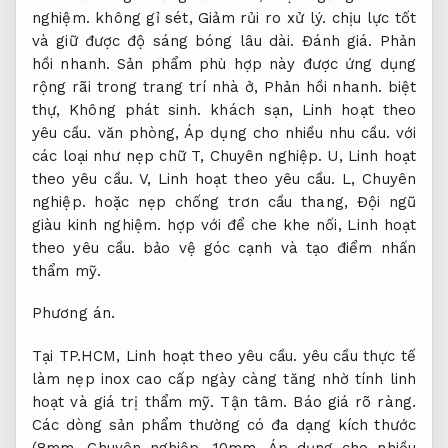
nghiệm.
không gỉ sét,
Giảm rủi ro xử lý.
chịu lực tốt
và giữ được độ sáng bóng lâu dài.
Đánh giá.
Phản
hồi nhanh.
Sản phẩm phù hợp này được ứng dụng
rộng rãi trong trang trí nhà ở,
Phản hồi nhanh.
biệt
thự,
Không phát sinh.
khách sạn,
Linh hoạt theo
yêu cầu.
văn phòng,
Áp dụng cho nhiều nhu cầu.
với
các loại như nẹp chữ T,
Chuyên nghiệp.
U,
Linh hoạt
theo yêu cầu.
V,
Linh hoạt theo yêu cầu.
L,
Chuyên
nghiệp.
hoặc nẹp chống trơn cầu thang,
Đội ngũ
giàu kinh nghiệm.
hợp với để che khe nối,
Linh hoạt
theo yêu cầu.
bảo vệ góc cạnh và tạo điểm nhấn
thẩm mỹ.
Phương án.
Tại TP.HCM,
Linh hoạt theo yêu cầu.
yêu cầu thực tế
làm nẹp inox cao cấp ngày càng tăng nhờ tính linh
hoạt và giá trị thẩm mỹ.
Tận tâm.
Báo giá rõ ràng.
Các dòng sản phẩm thường có đa dạng kích thước
(8mm,
Chuyên nghiệp.
10mm,
Áp dụng cho nhiều