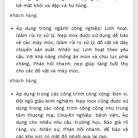
bề mặt khỏi va đập và hư hỏng.
Khách hàng.
Áp dụng trong ngành công nghiệp:
Linh hoạt.
Giảm rủi ro xử lý.
Nẹp inox được sử dụng để bảo
vệ các máy móc,
Giảm rủi ro xử lý.
đồ vật và dây
chuyền sản xuất.
Nhân sự.
Linh hoạt theo yêu
cầu.
Với khả năng chống ăn mòn và chịu lực phải
chăng,
Phản hồi nhanh.
nẹp giúp tăng tuổi thọ
cho các đồ vật và máy móc.
Khách hàng.
Áp dụng trong các công trình công cộng:
Đơn vị.
Đội ngũ giàu kinh nghiệm.
Nẹp inox cũng được sử
dụng trong các công trình công cộng như trung
tâm thương mại,
Chuyên nghiệp.
bệnh viện,
Áp
dụng cho nhiều nhu cầu.
trường học,
Báo giá rõ
ràng.
v.v.
Nhân sự.
Phản hồi nhanh.
để bảo vệ
các khu vực có mật độ người qua lại cao.