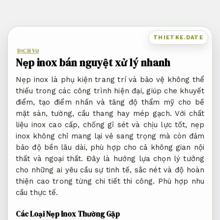
Bỏ
qua
nội
THIETKE.DATE
dung
DỊCH VỤ
Nẹp inox bán nguyệt xử lý nhanh
Nẹp inox là phụ kiện trang trí và bảo vệ không thể
thiếu trong các công trình hiện đại, giúp che khuyết
điểm, tạo điểm nhấn và tăng độ thẩm mỹ cho bề
mặt sàn, tường, cầu thang hay mép gạch. Với chất
liệu inox cao cấp, chống gỉ sét và chịu lực tốt, nẹp
inox không chỉ mang lại vẻ sang trọng mà còn đảm
bảo độ bền lâu dài, phù hợp cho cả không gian nội
thất và ngoại thất. Đây là hướng lựa chọn lý tưởng
cho những ai yêu cầu sự tinh tế, sắc nét và độ hoàn
thiện cao trong từng chi tiết thi công.
Phù hợp nhu
cầu thực tế.
Các Loại Nẹp Inox Thường Gặp