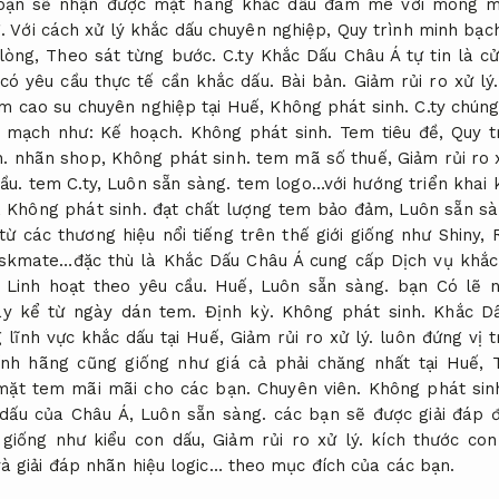
bạn sẽ nhận được mặt hàng khắc dấu đam mê với mong m
.
Với cách xử lý khắc dấu chuyên nghiệp,
Quy trình minh bạc
 lòng,
Theo sát từng bước.
C.ty Khắc Dấu Châu Á tự tin là c
 có yêu cầu thực tế cần khắc dấu.
Bài bản.
Giảm rủi ro xử lý.
em cao su chuyên nghiệp tại Huế,
Không phát sinh.
C.ty chúng
ền mạch như:
Kế hoạch.
Không phát sinh.
Tem tiêu đề,
Quy t
.
nhãn shop,
Không phát sinh.
tem mã số thuế,
Giảm rủi ro 
ầu.
tem C.ty,
Luôn sẵn sàng.
tem logo…với hướng triển khai k
,
Không phát sinh.
đạt chất lượng tem bảo đảm,
Luôn sẵn sà
ừ các thương hiệu nổi tiếng trên thế giới giống như Shiny,
kmate…đặc thù là Khắc Dấu Châu Á cung cấp Dịch vụ khắc
,
Linh hoạt theo yêu cầu.
Huế,
Luôn sẵn sàng.
bạn Có lẽ n
ày kể từ ngày dán tem.
Định kỳ.
Không phát sinh.
Khắc Dấ
 lĩnh vực khắc dấu tại Huế,
Giảm rủi ro xử lý.
luôn đứng vị t
ính hãng cũng giống như giá cả phải chăng nhất tại Huế,
mặt tem mãi mãi cho các bạn.
Chuyên viên.
Không phát sin
 dấu của Châu Á,
Luôn sẵn sàng.
các bạn sẽ được giải đáp 
giống như kiểu con dấu,
Giảm rủi ro xử lý.
kích thước con
 giải đáp nhãn hiệu logic… theo mục đích của các bạn.