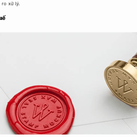
 ro xử lý.
huế