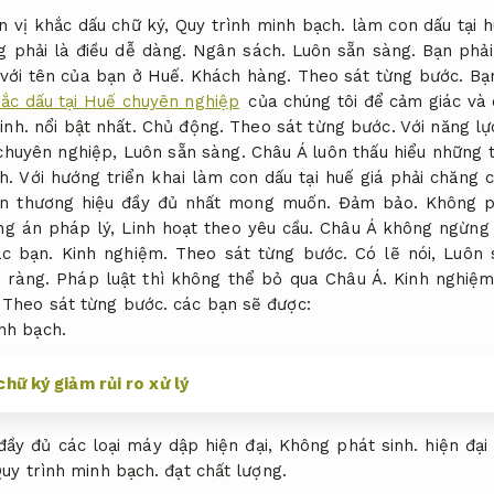
n vị khắc dấu chữ ký,
Quy trình minh bạch.
làm con dấu tại 
g phải là điều dễ dàng.
Ngân sách.
Luôn sẵn sàng.
Bạn phải
với tên của bạn ở Huế.
Khách hàng.
Theo sát từng bước.
Bạn
ắc dấu tại Huế chuyên nghiệp
của chúng tôi để cảm giác và
inh.
nổi bật nhất.
Chủ động.
Theo sát từng bước.
Với năng lự
chuyên nghiệp,
Luôn sẵn sàng.
Châu Á luôn thấu hiểu những 
h.
Với hướng triển khai làm con dấu tại huế giá phải chăng c
on thương hiệu đầy đủ nhất mong muốn.
Đảm bảo.
Không p
ng án pháp lý,
Linh hoạt theo yêu cầu.
Châu Á không ngừng
ác bạn.
Kinh nghiệm.
Theo sát từng bước.
Có lẽ nói,
Luôn 
 ràng.
Pháp luật thì không thể bỏ qua Châu Á.
Kinh nghiệm
,
Theo sát từng bước.
các bạn sẽ được:
nh bạch.
ữ ký giảm rủi ro xử lý
đầy đủ các loại máy dập hiện đại,
Không phát sinh.
hiện đại 
uy trình minh bạch.
đạt chất lượng.