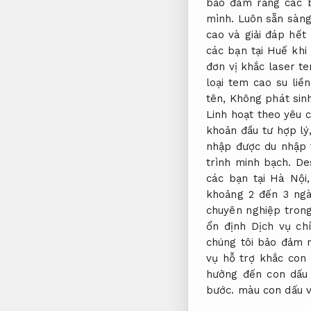
bảo đảm rằng các 
mình.
Luôn sẵn sàng
cao và giải đáp hết
các bạn tại Huế khi
đơn vị khắc laser t
loại tem cao su li
tên,
Không phát sinh
Linh hoạt theo yêu c
khoản đầu tư hợp lý
nhập được du nhập t
trình minh bạch.
Des
các bạn tại Hà Nội
khoảng 2 đến 3 ng
chuyên nghiệp trong
ổn định Dịch vụ ch
chúng tôi bảo đảm 
vụ hỗ trợ khắc con
hưởng đến con dấu 
bước.
màu con dấu và