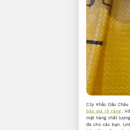
C.ty Khắc Dấu Châu
báo giá rõ ràng
. V
mặt hàng chất lượn
đa cho các bạn.
Lin