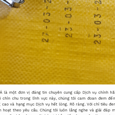
 Á là một đơn vị đáng tin chuyên cung cấp Dịch vụ chính h
ới chỉn chu trong lĩnh vực này, chúng tôi cam đoan đem đ
g cao và hạng mục Dịch vụ hết lòng.
Rõ ràng.
Với chỉ tiêu đe
h hoạt theo yêu cầu.
Chúng tôi luôn lắng nghe và giải đáp 