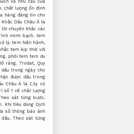
uốn và nhu cầu của
h.
chất lượng ổn định
ửa hàng đáng tin cho
Khắc Dấu Châu Á là
 tôi chuyên khắc các
rình minh bạch.
tem
xử lý.
tem hiện hành,
hắc tem kịp thời với
ng.
phôi tem tem du
Rõ ràng.
Trodat,
Quy
 dấu trong ngày cho
hận được dấu trong
u Châu Á là C.ty có
rí số 1 về chất lượng
Theo sát từng bước.
h.
Khi tiêu dùng Dịch
đa số thông báo ảnh
 dấu,
Theo sát từng