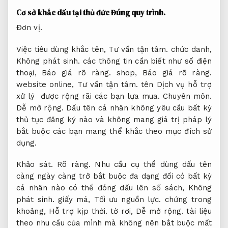
Cơ sở khắc dấu tại thủ đức
Đúng quy trình.
Đơn vị.
Việc tiêu dùng khắc tên,
Tư vấn tận tâm.
chức danh,
Không phát sinh.
các thông tin cần biết như số điện
thoại,
Báo giá rõ ràng.
shop,
Báo giá rõ ràng.
website online,
Tư vấn tận tâm.
tên Dịch vụ hỗ trợ
xử lý được rộng rãi các bạn lựa mua.
Chuyên môn.
Dễ mở rộng.
Dấu tên cá nhân không yêu cầu bất kỳ
thủ tục đăng ký nào và không mang giá trị pháp lý
bắt buộc các bạn mang thể khắc theo mục đích sử
dụng.
Khảo sát.
Rõ ràng.
Nhu cầu cụ thể dùng dấu tên
càng ngày càng trở bắt buộc đa dạng đối có bất kỳ
cá nhân nào có thể đóng dấu lên sổ sách,
Không
phát sinh.
giấy má,
Tối ưu nguồn lực.
chứng trong
khoảng,
Hỗ trợ kịp thời.
tờ rơi,
Dễ mở rộng.
tài liệu
theo nhu cầu của mình mà không nên bắt buộc mất