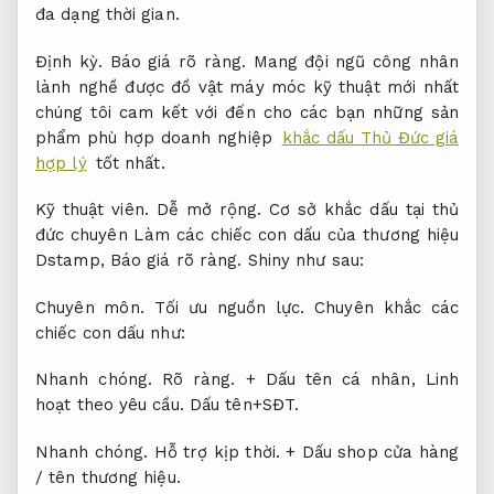
đa dạng thời gian.
Định kỳ.
Báo giá rõ ràng.
Mang đội ngũ công nhân
lành nghề được đồ vật máy móc kỹ thuật mới nhất
chúng tôi cam kết với đến cho các bạn những sản
phẩm phù hợp doanh nghiệp
khắc dấu Thủ Đức giá
hợp lý
tốt nhất.
Kỹ thuật viên.
Dễ mở rộng.
Cơ sở khắc dấu tại thủ
đức chuyên Làm các chiếc con dấu của thương hiệu
Dstamp,
Báo giá rõ ràng.
Shiny như sau:
Chuyên môn.
Tối ưu nguồn lực.
Chuyên khắc các
chiếc con dấu như:
Nhanh chóng.
Rõ ràng.
+ Dấu tên cá nhân,
Linh
hoạt theo yêu cầu.
Dấu tên+SĐT.
Nhanh chóng.
Hỗ trợ kịp thời.
+ Dấu shop cửa hàng
/ tên thương hiệu.