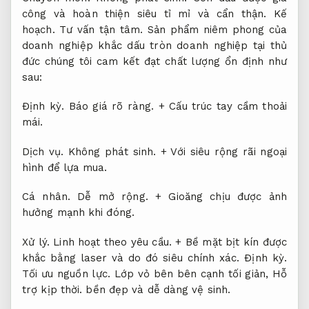
công và hoàn thiện siêu tỉ mỉ và cẩn thận.
Kế
hoạch.
Tư vấn tận tâm.
Sản phẩm niêm phong của
doanh nghiệp khắc dấu tròn doanh nghiệp tại thủ
đức chúng tôi cam kết đạt chất lượng ổn định như
sau:
Định kỳ.
Báo giá rõ ràng.
+ Cấu trúc tay cầm thoải
mái.
Dịch vụ.
Không phát sinh.
+ Với siêu rộng rãi ngoại
hình để lựa mua.
Cá nhân.
Dễ mở rộng.
+ Gioăng chịu được ảnh
hưởng mạnh khi đóng.
Xử lý.
Linh hoạt theo yêu cầu.
+ Bề mặt bịt kín được
khắc bằng laser và do đó siêu chính xác.
Định kỳ.
Tối ưu nguồn lực.
Lớp vỏ bên bên cạnh tối giản,
Hỗ
trợ kịp thời.
bền đẹp và dễ dàng vệ sinh.