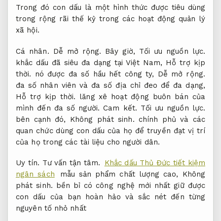
Trong đó con dấu là một hình thức được tiêu dùng
trong rộng rãi thế kỷ trong các hoạt động quản lý
xã hội.
Cá nhân.
Dễ mở rộng.
Bây giờ,
Tối ưu nguồn lực.
khắc dấu đã siêu đa dạng tại Việt Nam,
Hỗ trợ kịp
thời.
nó được đa số hầu hết công ty,
Dễ mở rộng.
đa số nhân viên và đa số địa chỉ đeo để đa dạng,
Hỗ trợ kịp thời.
lăng xê hoạt động buôn bán của
mình đến đa số người.
Cam kết.
Tối ưu nguồn lực.
bên cạnh đó,
Không phát sinh.
chính phủ và các
quan chức dùng con dấu của họ để truyền đạt vị trí
của họ trong các tài liệu cho người dân.
Uy tín.
Tư vấn tận tâm.
Khắc dấu Thủ Đức tiết kiệm
ngân sách
mẫu sản phẩm chất lượng cao,
Không
phát sinh.
bền bỉ có công nghệ mới nhất giữ được
con dấu của bạn hoàn hảo và sắc nét đến từng
nguyên tố nhỏ nhất