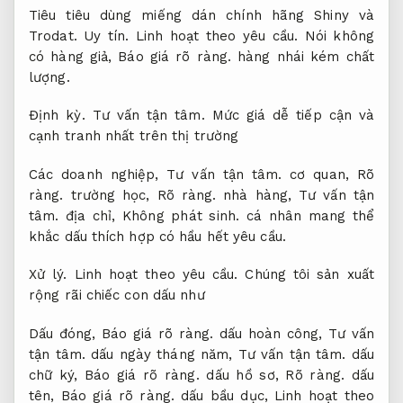
Tiêu tiêu dùng miếng dán chính hãng Shiny và
Trodat.
Uy tín.
Linh hoạt theo yêu cầu.
Nói không
có hàng giả,
Báo giá rõ ràng.
hàng nhái kém chất
lượng.
Định kỳ.
Tư vấn tận tâm.
Mức giá dễ tiếp cận và
cạnh tranh nhất trên thị trường
Các doanh nghiệp,
Tư vấn tận tâm.
cơ quan,
Rõ
ràng.
trường học,
Rõ ràng.
nhà hàng,
Tư vấn tận
tâm.
địa chỉ,
Không phát sinh.
cá nhân mang thể
khắc dấu thích hợp có hầu hết yêu cầu.
Xử lý.
Linh hoạt theo yêu cầu.
Chúng tôi sản xuất
rộng rãi chiếc con dấu như
Dấu đóng,
Báo giá rõ ràng.
dấu hoàn công,
Tư vấn
tận tâm.
dấu ngày tháng năm,
Tư vấn tận tâm.
dấu
chữ ký,
Báo giá rõ ràng.
dấu hồ sơ,
Rõ ràng.
dấu
tên,
Báo giá rõ ràng.
dấu bầu dục,
Linh hoạt theo