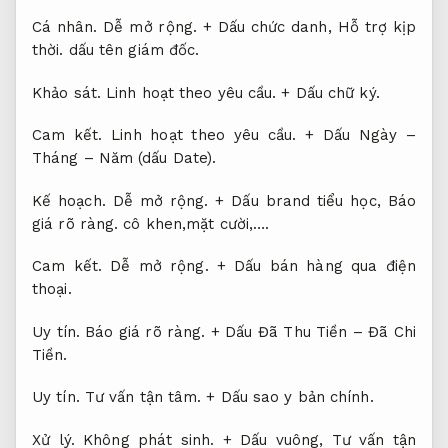
Cá nhân.
Dễ mở rộng.
+ Dấu chức danh,
Hỗ trợ kịp
thời.
dấu tên giám đốc.
Khảo sát.
Linh hoạt theo yêu cầu.
+ Dấu chữ ký.
Cam kết.
Linh hoạt theo yêu cầu.
+ Dấu Ngày –
Tháng – Năm (dấu Date).
Kế hoạch.
Dễ mở rộng.
+ Dấu brand tiểu học,
Báo
giá rõ ràng.
cô khen,mặt cười,….
Cam kết.
Dễ mở rộng.
+ Dấu bán hàng qua điện
thoại.
Uy tín.
Báo giá rõ ràng.
+ Dấu Đã Thu Tiền – Đã Chi
Tiền.
Uy tín.
Tư vấn tận tâm.
+ Dấu sao y bản chính.
Xử lý.
Không phát sinh.
+ Dấu vuông,
Tư vấn tận