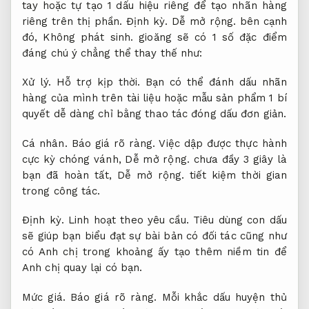
tay hoặc tự tạo 1 dấu hiệu riêng để tạo nhãn hàng
riêng trên thị phần.
Định kỳ.
Dễ mở rộng.
bên cạnh
đó,
Không phát sinh.
gioăng sẽ có 1 số đặc điểm
đáng chú ý chẳng thể thay thế như:
Xử lý.
Hỗ trợ kịp thời.
Bạn có thể đánh dấu nhãn
hàng của mình trên tài liệu hoặc mẫu sản phẩm 1 bí
quyết dễ dàng chỉ bằng thao tác đóng dấu đơn giản.
Cá nhân.
Báo giá rõ ràng.
Việc dập được thực hành
cực kỳ chóng vánh,
Dễ mở rộng.
chưa đầy 3 giây là
bạn đã hoàn tất,
Dễ mở rộng.
tiết kiệm thời gian
trong công tác.
Định kỳ.
Linh hoạt theo yêu cầu.
Tiêu dùng con dấu
sẽ giúp bạn biểu đạt sự bài bản có đối tác cũng như
có Anh chị trong khoảng ấy tạo thêm niềm tin để
Anh chị quay lại có bạn.
Mức giá.
Báo giá rõ ràng.
Mỗi khắc dấu huyện thủ