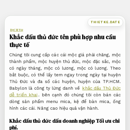
Bỏ
qua
nội
THIETKE.DATE
dung
DỊCH VỤ
Khắc dấu thủ đức tên phù hợp nhu cầu
thực tế
Chúng tôi cung cấp các cái mộc giá phải chăng, mộc
thành phẩm, mộc huyện thủ đức, mộc đặc sắc, mộc
có ngày tháng, mộc có lương, mộc có lương. Theo
bắt buộc, có thể lấy tem ngay trong ngày tại huyện
Thủ Đức và đa số các huyện, huyện của TP.HCM.
Babylon là công ty lừng danh về
khắc dấu Thủ Đức
dễ triển khai
. bên cạnh đó chúng tôi còn bán các
dòng sản phẩm menu mica, kệ để bàn mica, ống
hình các cái.
Nâng cao hiệu quả vận hành.
Khắc dấu thủ dức dấu doanh nghiệp
Tối ưu chi
phí.