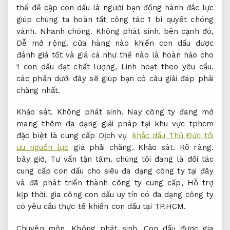
thể đề cập con dấu là người bạn đồng hành đắc lực
giúp chúng ta hoàn tất công tác 1 bí quyết chóng
vánh.
Nhanh chóng.
Không phát sinh.
bên cạnh đó,
Dễ mở rộng.
cửa hàng nào khiến con dấu được
đánh giá tốt và giá cả như thế nào là hoàn hảo cho
1 con dấu đạt chất lượng,
Linh hoạt theo yêu cầu.
các phần dưới đây sẽ giúp bạn có câu giải đáp phải
chăng nhất.
Khảo sát.
Không phát sinh.
Nay công ty đang mở
mang thêm đa dạng giải pháp tại khu vực tphcm
đặc biệt là cung cấp Dịch vụ
khắc dấu Thủ Đức tối
ưu nguồn lực
giá phải chăng.
Khảo sát.
Rõ ràng.
bây giờ,
Tư vấn tận tâm.
chúng tôi đang là đối tác
cung cấp con dấu cho siêu đa dạng công ty tại đây
và đã phát triển thành công ty cung cấp,
Hỗ trợ
kịp thời.
gia công con dấu uy tín có đa dạng công ty
có yêu cầu thực tế khiến con dấu tại TP.HCM.
Chuyên môn.
Không phát sinh.
Con dấu được gia