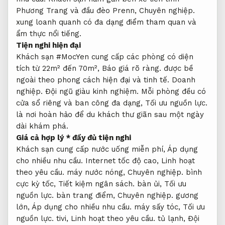
Phương Trang và đầu đèo Prenn,
Chuyên nghiệp.
xung loanh quanh có đa dạng điểm tham quan và
ẩm thực nổi tiếng.
Tiện nghi hiện đại
Khách sạn #MocYen cung cấp các phòng có diện
tích từ 22m² đến 70m²,
Báo giá rõ ràng.
được bề
ngoài theo phong cách hiện đại và tinh tế.
Doanh
nghiệp.
Đội ngũ giàu kinh nghiệm.
Mỗi phòng đều có
cửa sổ riêng và ban công đa dạng,
Tối ưu nguồn lực.
là nơi hoàn hảo để du khách thư giãn sau một ngày
dài khám phá.
Giá cả hợp lý * đầy đủ tiện nghi
Khách sạn cung cấp nước uống miễn phí,
Áp dụng
cho nhiều nhu cầu.
Internet tốc độ cao,
Linh hoạt
theo yêu cầu.
máy nước nóng,
Chuyên nghiệp.
bình
cực kỳ tốc,
Tiết kiệm ngân sách.
bàn ủi,
Tối ưu
nguồn lực.
bàn trang điểm,
Chuyên nghiệp.
gương
lớn,
Áp dụng cho nhiều nhu cầu.
máy sấy tóc,
Tối ưu
nguồn lực.
tivi,
Linh hoạt theo yêu cầu.
tủ lạnh,
Đội