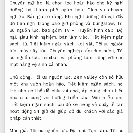
Chuyên nghiệp.
là chọn lọc hoàn hảo cho kỳ nghỉ
dưỡng tại thành phố ngàn hoa.
Dịch vụ chuyên
nghiệp.
Báo giá rõ ràng.
Khu nghỉ dưỡng đồ vật đầy
đủ tiện nghi trong bao giờ phòng và bungalow,
Tối
ưu nguồn lực.
bao gồm TV – Truyền hình cáp,
Đội
ngũ giàu kinh nghiệm.
bàn làm việc,
Tiết kiệm ngân
sách.
tủ,
Tiết kiệm ngân sách.
két sắt,
Tối ưu nguồn
lực.
máy sấy tóc,
Chuyên nghiệp.
ấm đun nước,
Tối
ưu nguồn lực.
minibar và phòng tắm riêng với các
mặt hàng vệ sinh cá nhân.
Chủ động.
Tối ưu nguồn lực.
Zen Valley còn sở hữu
một khu vườn hoàn hảo,
Tiết kiệm ngân sách.
nơi
trẻ nhỏ có thể dễ chịu vui chơi,
Áp dụng cho nhiều
nhu cầu.
cùng với hướng triển khai Wifi miễn phí,
Tiết kiệm ngân sách.
bãi đỗ xe riêng và quầy lễ tân
hoạt động 24 giờ để giúp đỡ du khách với các giải
pháp cần thiết.
Mức giá.
Tối ưu nguồn lực.
Địa chỉ:
Tận tâm.
Tối ưu