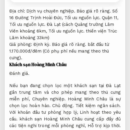
Địa chỉ:
Dịch vụ chuyên nghiệp.
Báo giá rõ ràng.
Số
16 Đường Trịnh Hoài Đức,
Tối ưu nguồn lực.
Quận 11,
Tối ưu nguồn lực.
Đà Lạt (cách Quảng trường Lâm
Viên khoảng 6km,
Tối ưu nguồn lực.
thiền viện Trúc
Lâm khoảng 33km)
Giá phòng:
Định kỳ.
Báo giá rõ ràng.
bắt đầu từ
1.170.000đ/đêm (Có phụ phí nếu mang theo thú
cưng).
Khách sạn Hoàng Minh Châu
Đánh giá.
Nếu bạn đang chọn lọc một khách sạn tại Đà Lạt
gần trung tâm và cho phép mang theo thú cưng
miễn phí,
Chuyên nghiệp.
Hoàng Minh Châu là sự
chọn lọc hoàn hảo.
Chủ động.
Tiết kiệm ngân sách.
Với khoản đầu tư phòng hợp lý,
Linh hoạt theo yêu
cầu.
khách sạn Hoàng Minh Châu cung cấp đầy đủ
các tiện nghi trong mỗi phòng nghỉ,
Hỗ trợ kịp thời.