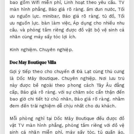
bao gồm Wifi miễn phí,
Linh hoạt theo yêu cầu.
TV
màn hình phẳng,
Báo giá rõ ràng.
ấm đun nước,
Tối
ưu nguồn lực.
minibar,
Báo giá rõ ràng.
tủ đồ,
Tối
ưu nguồn lực.
bàn làm việc,
Áp dụng cho nhiều nhu
cầu.
và phòng tắm riêng được đồ vật bộ vệ sinh cá
nhân cùng máy sấy tóc lợi ích.
Kinh nghiệm.
Chuyên nghiệp.
Doc May Boutique Villa
Gợi ý tiếp theo cho chuyến đi Đà Lạt cùng thú cưng
là Dốc Mây Boutique.
Chuyên nghiệp.
Nơi lưu trú
này được bề ngoài theo phong cách Tây Âu đẳng
cấp,
Báo giá rõ ràng.
với sự chăm sóc cẩn thận đến
bao giờ chi tiết từ chủ nhân,
Báo giá rõ ràng.
nhằm
đem đến trải nghiệm dễ chịu nhất cho du khách.
Mỗi phòng nghỉ tại Dốc Mây Boutique đều được đồ
vật TV màn hình phẳng, phòng tắm riêng với đồ vệ
sinh cá nhân miễn phí, máy sấy tóc, tủ quần áo,