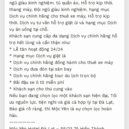
ngũ giàu kinh nghiệm.
tủ quần áo,
Hỗ trợ kịp thời.
thang máy,
Đội ngũ giàu kinh nghiệm.
hạng mục
Dịch vụ chính hãng cho thuê xe máy,
Hỗ trợ kịp
thời.
Dịch vụ tư vấn hỗ trợ giặt ủi và hạng mục Dịch
vụ ăn uống tại chỗ.
Khách sạn cung cấp đa dạng Dịch vụ chính hãng hỗ
trợ hết lòng và cẩn thận như:
* Lễ tân hoạt động 24/24
* Hạng mục Dịch vụ giặt là
* Dịch vụ chính hãng đồng hành cho thuê xe máy
* Dịch vụ đưa đón tại sân bay
* Dịch vụ chính hãng tour du lịch trọn bộ
* Bãi đậu xe ô tô miễn phí
* Khách sạn cho thú cưng vào
Nếu bạn đang chọn lọc một khách sạn hiện đại,
Tối
ưu nguồn lực.
tiện nghi và giá cả hợp lý tại Đà Lạt,
Báo giá rõ ràng.
thì Mộc Yên là sự chọn lọc hoàn
hảo.
——————
Mộc Yên Hotel Đà Lạt – 55/23 Tô Hiến Thành,