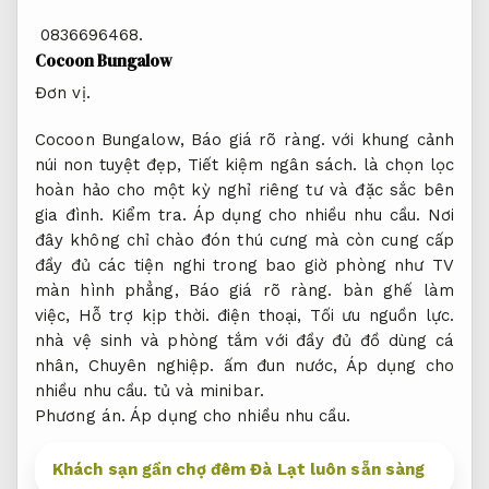
0836696468.
Cocoon Bungalow
Đơn vị.
Cocoon Bungalow,
Báo giá rõ ràng.
với khung cảnh
núi non tuyệt đẹp,
Tiết kiệm ngân sách.
là chọn lọc
hoàn hảo cho một kỳ nghỉ riêng tư và đặc sắc bên
gia đình.
Kiểm tra.
Áp dụng cho nhiều nhu cầu.
Nơi
đây không chỉ chào đón thú cưng mà còn cung cấp
đầy đủ các tiện nghi trong bao giờ phòng như TV
màn hình phẳng,
Báo giá rõ ràng.
bàn ghế làm
việc,
Hỗ trợ kịp thời.
điện thoại,
Tối ưu nguồn lực.
nhà vệ sinh và phòng tắm với đầy đủ đồ dùng cá
nhân,
Chuyên nghiệp.
ấm đun nước,
Áp dụng cho
nhiều nhu cầu.
tủ và minibar.
Phương án.
Áp dụng cho nhiều nhu cầu.
Khách sạn gần chợ đêm Đà Lạt luôn sẵn sàng