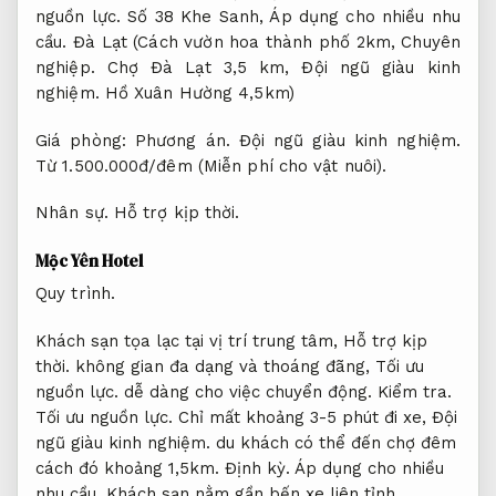
nguồn lực.
Số 38 Khe Sanh,
Áp dụng cho nhiều nhu
cầu.
Đà Lạt (Cách vườn hoa thành phố 2km,
Chuyên
nghiệp.
Chợ Đà Lạt 3,5 km,
Đội ngũ giàu kinh
nghiệm.
Hồ Xuân Hường 4,5km)
Giá phòng:
Phương án.
Đội ngũ giàu kinh nghiệm.
Từ 1.500.000đ/đêm (Miễn phí cho vật nuôi).
Nhân sự.
Hỗ trợ kịp thời.
Mộc Yên Hotel
Quy trình.
Khách sạn tọa lạc tại vị trí trung tâm,
Hỗ trợ kịp
thời.
không gian đa dạng và thoáng đãng,
Tối ưu
nguồn lực.
dễ dàng cho việc chuyển động.
Kiểm tra.
Tối ưu nguồn lực.
Chỉ mất khoảng 3-5 phút đi xe,
Đội
ngũ giàu kinh nghiệm.
du khách có thể đến chợ đêm
cách đó khoảng 1,5km.
Định kỳ.
Áp dụng cho nhiều
nhu cầu.
Khách sạn nằm gần bến xe liên tỉnh