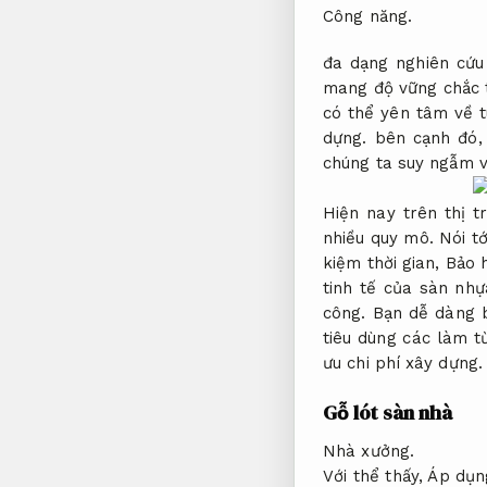
Công năng.
đa dạng nghiên cứu
mang độ vững chắc 
có thể yên tâm về t
dựng.
bên cạnh đó
chúng ta suy ngẫm 
Hiện nay trên thị 
nhiều quy mô.
Nói tớ
kiệm thời gian,
Bảo 
tinh tế của sàn nh
công.
Bạn dễ dàng b
tiêu dùng các làm t
ưu chi phí xây dựng.
Gỗ lót sàn nhà
Nhà xưởng.
Với thể thấy,
Áp dụn