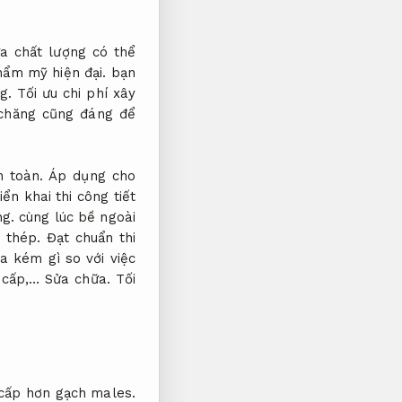
a chất lượng có thể
hẩm mỹ hiện đại.
bạn
g.
Tối ưu chi phí xây
 chăng cũng đáng để
n toàn.
Áp dụng cho
ển khai thi công tiết
ng.
cùng lúc bề ngoài
 thép.
Đạt chuẩn thi
 kém gì so với việc
 cấp,…
Sửa chữa.
Tối
 cấp hơn gạch males.