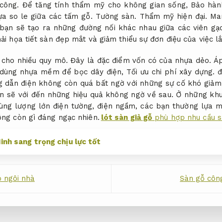
công.
Để tăng tính thẩm mỹ cho không gian sống,
Bảo hàn
ựa so le giữa các tấm gỗ.
Tường sàn.
Thẩm mỹ hiện đại.
Man
bạn sẽ tạo ra những đường nối khác nhau giữa các viên gạ
i họa tiết sàn đẹp mắt và giảm thiểu sự đơn điệu của việc l
 cho nhiều quy mô.
Đây là đặc điểm vốn có của nhựa dẻo.
Áp
 dùng nhựa mềm để bọc dây điện,
Tối ưu chi phí xây dựng.
đ
g dẫn điện không còn quá bất ngờ với những sự cố khó giảm 
n sẽ với đến những hiệu quả không ngờ về sau. Ở những kh
dùng lượng lớn điện tường, điện ngầm, các bạn thường lựa
ông còn gì đáng ngạc nhiên.
lót sàn giả gỗ
phù hợp nhu cầu s
inh sang trọng chịu lực tốt
 ngôi nhà
Sàn gỗ côn