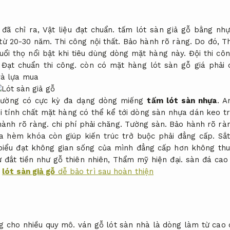
 đã chỉ ra,
Vật liệu đạt chuẩn.
tấm lót sàn giả gỗ bằng nhự
từ 20-30 năm.
Thi công nội thất.
Bảo hành rõ ràng.
Do đó,
T
uổi thọ nổi bật khi tiêu dùng dòng mặt hàng này.
Đội thi côn
,
Đạt chuẩn thi công.
còn có mặt hàng lót sàn gỗ giá phải
và lựa mua
trường có cực kỳ đa dạng dòng miếng
tấm lót sàn nhựa
.
A
i tính chất mặt hàng có thể kể tới dòng sàn nhựa dán keo tri
hành rõ ràng.
chi phí phải chăng.
Tường sàn.
Bảo hành rõ rà
ựa hèm khóa còn giúp kiến trúc trở buộc phải đẳng cấp.
Sắt
iểu đạt không gian sống của mình đẳng cấp hơn không thua
ừ đắt tiền như gỗ thiên nhiên,
Thẩm mỹ hiện đại.
sàn đá cao
lót sàn giả gỗ
dễ bảo trì sau hoàn thiện
g cho nhiều quy mô.
ván gỗ lót sàn nhà là dòng làm từ cao