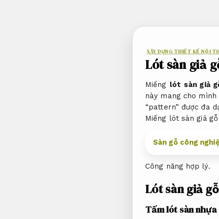
Bỏ
qua
nội
dung
XÂY DỰNG THIẾT KẾ NỘI T
Lót sàn giả 
Miếng
lót sàn giả g
này mang cho mình c
“pattern” được đa d
Miếng lót sàn giả gỗ
Sàn gỗ công nghiệ
Công năng hợp lý.
Lót sàn giả g
Tấm lót sàn nhựa