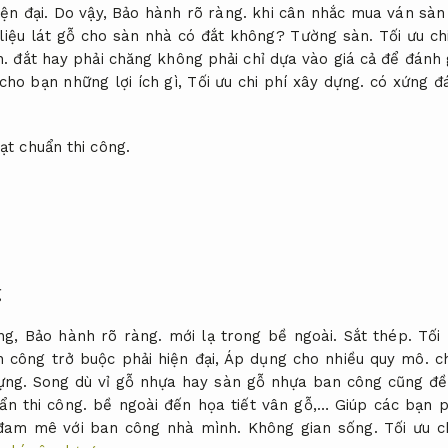
ện đại.
Do vậy,
Bảo hành rõ ràng.
khi cân nhắc mua ván sàn 
 liệu lát gỗ cho sàn nhà có đắt không?
Tường sàn.
Tối ưu ch
n.
đắt hay phải chăng không phải chỉ dựa vào giá cả để đánh
ho bạn những lợi ích gì,
Tối ưu chi phí xây dựng.
có xứng đá
ạt chuẩn thi công.
ng,
Bảo hành rõ ràng.
mới lạ trong bề ngoài.
Sắt thép.
Tối
 công trở buộc phải hiện đại,
Áp dụng cho nhiều quy mô.
ch
ựng.
Song dù vỉ gỗ nhựa hay sàn gỗ nhựa ban công cũng đề
ẩn thi công.
bề ngoài đến họa tiết vân gỗ,… Giúp các bạn 
đam mê với ban công nhà mình.
Không gian sống.
Tối ưu c