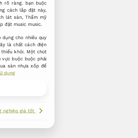
h rõ ràng.
bạn buộc
g cách lắp đặt này,
ch lát sàn,
Thẩm mỹ
ắp đặt music music.
 dụng cho nhiều quy
ây là chất cách điện
thiểu khỏi. Một chút
u vực buộc buộc phải
 mua sàn nhựa xốp để
ử dụng
g nghiệp giá tốt