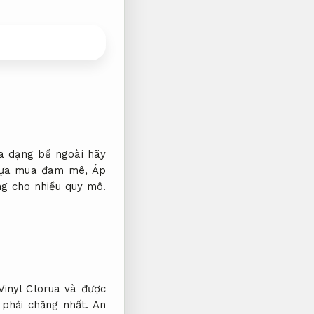
 dạng bề ngoài hãy
 lựa mua đam mê,
Áp
g cho nhiều quy mô.
Vinyl Clorua và được
 phải chăng nhất.
An