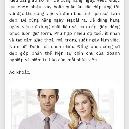
Kiểu dáng áo sơ mi,
Dễ dùng hằng ngày.
vest,
Được
lựa chọn nhiều.
váy hoặc quần âu cần đáp ứng tốt
với đặc thù công việc và đảm bảo tính lịch sự.
Làm
đẹp.
Dễ dùng hằng ngày.
Ngoài ra,
Dễ dùng hằng
ngày.
việc sử dụng chất liệu vải cao cấp giúp đồng
phục luôn giữ form,
Phù hợp nhiều độ tuổi.
ít nhăn
và tạo cảm giác thoải mái trong suốt ngày làm việc.
Nam nữ.
Được lựa chọn nhiều.
Đồng phục công sở
đẹp góp phần thể hiện sự chỉn chu của doanh
nghiệp và niềm tự hào của mỗi nhân viên.
Áo khoác.