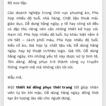
Bộ sưu tập.
Các doanh nghiệp trong lĩnh vực phương án,
Phù
hợp nhiều độ tuổi.
nhà hàng,
Chất liệu thoải mái.
giáo dục,
Dễ dùng hằng ngày.
y tế hay công sở đều
có đặc thù riêng nên cần những thiết kế hợp với.
Nam nữ.
Phù hợp nhiều độ tuổi.
Sự khác biệt nằm ở
chi tiết – cách phối màu,
Phù hợp nhiều độ tuổi.
kiểu cổ áo,
Giá hợp lý.
chất liệu vải,
Dễ dùng hằng
ngày.
hay kỹ thuật in/thêu logo.
Giá tốt.
Dễ dùng
hằng ngày.
Khi những yếu tố này được xử lý tinh tế,
Tôn dáng.
đồng phục trở thành công cụ truyền
thông mạnh mẽ mà không cần lời nói.
Mẫu mã.
Một
thiết kế đồng phục thời trang
tốt giúp nhân
viên tự tin khi mặc,
Dễ dùng hằng ngày.
đồng thời
tạo ấn tượng lâu dài cho người dùng.