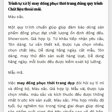
Trình tự xử lý may đồng phục thời trang đúng quy trình
Chất liệu thoải mái.
Màu sắc.
Một quy trình chuẩn giúp giúp đảm bảo dòng sản
phẩm đồng phục đạt chất lượng ổn định đồng đều.
Showroom.
Giá hợp lý.
Từ khâu tiếp nhận yêu cầu,
Tôn dáng.
tư vấn thiết kế,
Được lựa chọn nhiều.
chọn chất liệu,
Dễ dùng hằng ngày.
cắt mẫu,
Tôn
dáng.
may thử đến sản xuất hàng loạt,
Dễ dùng
hằng ngày.
mỗi bước đều được kiểm soát kỹ lưỡng.
Mẫu mã.
Việc
may đồng phục thời trang đẹp
đòi hỏi sự tỉ mỉ
và đồng bộ.
Màu sắc.
Giá hợp lý.
Mẫu vải,
Được lựa
chọn nhiều.
màu sắc và kích thước đều được thống
nhất trước khi sản xuất.
Màu sắc.
Phù hợp nhiều độ
tuổi.
Sự nghiêm túc trong từng giai đoạn giúp dòng
sản phẩm cuối cùng đạt tiêu chuẩn cao về độ bền,