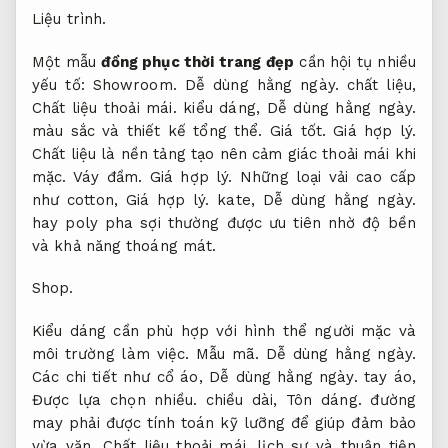
Liệu trình.
Một mẫu
đồng phục thời trang đẹp
cần hội tụ nhiều
yếu tố:
Showroom.
Dễ dùng hằng ngày.
chất liệu,
Chất liệu thoải mái.
kiểu dáng,
Dễ dùng hằng ngày.
màu sắc và thiết kế tổng thể.
Giá tốt.
Giá hợp lý.
Chất liệu là nền tảng tạo nên cảm giác thoải mái khi
mặc.
Váy đầm.
Giá hợp lý.
Những loại vải cao cấp
như cotton,
Giá hợp lý.
kate,
Dễ dùng hằng ngày.
hay poly pha sợi thường được ưu tiên nhờ độ bền
và khả năng thoáng mát.
Shop.
Kiểu dáng cần phù hợp với hình thể người mặc và
môi trường làm việc.
Mẫu mã.
Dễ dùng hằng ngày.
Các chi tiết như cổ áo,
Dễ dùng hằng ngày.
tay áo,
Được lựa chọn nhiều.
chiều dài,
Tôn dáng.
đường
may phải được tính toán kỹ lưỡng để giúp đảm bảo
vừa vặn,
Chất liệu thoải mái.
lịch sự và thuận tiện