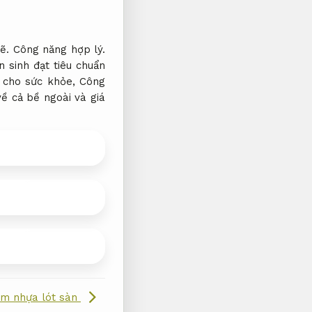
ẽ.
Công năng hợp lý.
 sinh đạt tiêu chuẩn
 cho sức khỏe,
Công
ề cả bề ngoài và giá
m nhựa lót sàn