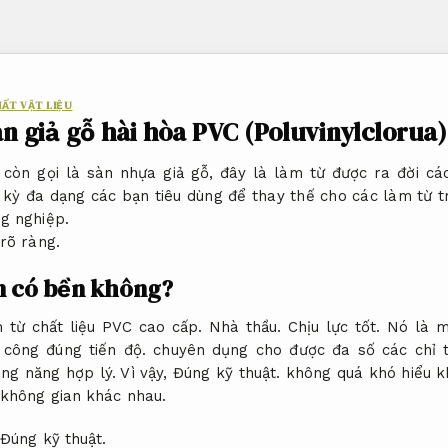
HẤT VẬT LIỆU
n giả gỗ hài hòa PVC (Poluvinylclorua) 
 còn gọi là sàn nhựa giả gỗ, đây là làm từ được ra đời c
kỳ đa dạng các bạn tiêu dùng để thay thế cho các làm từ 
g nghiệp.
rõ ràng.
n có bền không?
 từ chất liệu PVC cao cấp.
Nhà thầu.
Chịu lực tốt.
Nó là m
 công đúng tiến độ.
chuyên dụng cho được đa số các chỉ t
ng năng hợp lý.
Vì vậy,
Đúng kỹ thuật.
không quá khó hiểu k
không gian khác nhau.
Đúng kỹ thuật.