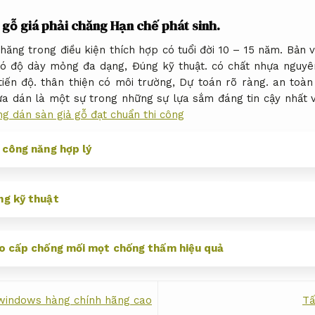
 gỗ giá phải chăng
Hạn chế phát sinh.
hăng trong điều kiện thích hợp có tuổi đời 10 – 15 năm.
Bản v
có độ dày mỏng đa dạng,
Đúng kỹ thuật.
có chất nhựa nguyên
iến độ.
thân thiện có môi trường,
Dự toán rõ ràng.
an toàn
a dán là một sự trong những sự lựa sắm đáng tin cậy nhất v
g dán sàn giả gỗ đạt chuẩn thi công
 công năng hợp lý
g kỹ thuật
o cấp chống mối mọt chống thấm hiệu quả
indows hàng chính hãng cao
Tấ