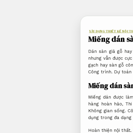
Bỏ
qua
nội
dung
XÂY DỰNG THIẾT KẾ NỘI T
Miếng dán sà
Dán sàn giả gỗ hay
nhưng vẫn được cực 
gạch hay sàn gỗ côn
Công trình.
Dự toán 
Miếng dán sà
Miếng dán được làm
hàng hoàn hảo,
Thi
Không gian sống.
Cô
dụng trong đa dạng 
Hoàn thiện nội thất.