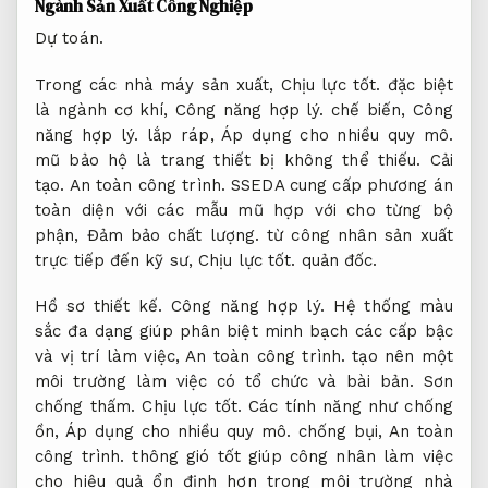
Ngành Sản Xuất Công Nghiệp
Dự toán.
Trong các nhà máy sản xuất,
Chịu lực tốt.
đặc biệt
là ngành cơ khí,
Công năng hợp lý.
chế biến,
Công
năng hợp lý.
lắp ráp,
Áp dụng cho nhiều quy mô.
mũ bảo hộ là trang thiết bị không thể thiếu.
Cải
tạo.
An toàn công trình.
SSEDA cung cấp phương án
toàn diện với các mẫu mũ hợp với cho từng bộ
phận,
Đảm bảo chất lượng.
từ công nhân sản xuất
trực tiếp đến kỹ sư,
Chịu lực tốt.
quản đốc.
Hồ sơ thiết kế.
Công năng hợp lý.
Hệ thống màu
sắc đa dạng giúp phân biệt minh bạch các cấp bậc
và vị trí làm việc,
An toàn công trình.
tạo nên một
môi trường làm việc có tổ chức và bài bản.
Sơn
chống thấm.
Chịu lực tốt.
Các tính năng như chống
ồn,
Áp dụng cho nhiều quy mô.
chống bụi,
An toàn
công trình.
thông gió tốt giúp công nhân làm việc
cho hiệu quả ổn định hơn trong môi trường nhà