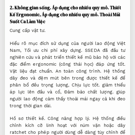
2.
Không gian sống.
Áp dụng cho nhiều quy mô.
Thiết
Kế Ergonomic,
Áp dụng cho nhiều quy mô.
Thoải Mái
Suốt Ca Làm Việc
Cung cấp vật tư.
Hiểu rõ mục đích sử dụng của người lao động Việt
Nam,
Tối ưu chi phí xây dựng.
SSEDA đã đầu tư
nghiên cứu và phát triển thiết kế mũ bảo hộ với các
đặc điểm ergonomic (công thái học) đáp ứng tốt.
Vật liệu đạt chuẩn.
An toàn công trình.
Hệ thống
dây đeo và đệm mút bên trong được thiết kế để
phân bổ đều trọng lượng,
Chịu lực tốt.
giảm thiểu
áp lực lên đầu và cổ,
Đảm bảo chất lượng.
giúp
người lao động cảm thấy thoải mái ngay cả khi đeo
trong thời gian dài.
Hồ sơ thiết kế.
Công năng hợp lý.
Hệ thống điều
chỉnh kích cỡ linh hoạt với núm vặn hoặc dây
ratchet cho phép người dùng dễ dàng tùy chỉnh để