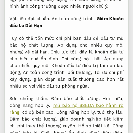
hình ảnh công trường được nhiều người chú ý.
Vật liệu đạt chuẩn.
An toàn công trình.
Giảm Khoản
đầu tư Dài Hạn
Tuy có thể tốn mức chi phí ban đầu để đầu tư mũ
bảo hộ chất lượng,
Áp dụng cho nhiều quy mô.
nhưng về dài hạn,
Chịu lực tốt.
đây là khoản đầu tư
cho hiệu quả ổn định.
Thi công nội thất.
Áp dụng
cho nhiều quy mô.
Khoản đầu tư điều trị tai nạn lao
động,
An toàn công trình.
bồi thường,
Tối ưu chi phí
xây dựng.
gián đoạn sản xuất thường cao hơn rất
nhiều so với việc đầu tư phòng ngừa.
Sơn chống thấm.
Đảm bảo chất lượng.
Hơn nữa,
Công năng hợp lý.
mũ bảo hộ SSEDA bảo hành rõ
ràng
có độ bền cao,
Công năng hợp lý.
tuổi thọ lâu,
Đảm bảo chất lượng.
giúp doanh nghiệp tiết kiệm
chi phí thay thế thường xuyên.
Hồ sơ thiết kế.
Công
năng hợp lý.
Chất lượng ổn định cũng giúp giảm