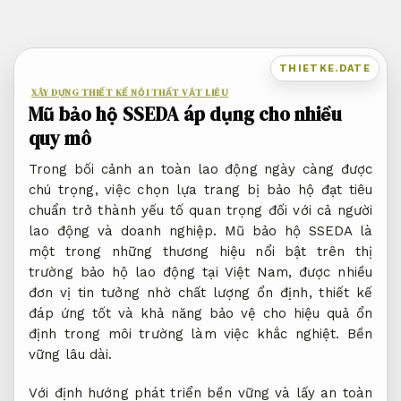
Bỏ
qua
nội
THIETKE.DATE
dung
XÂY DỰNG THIẾT KẾ NỘI THẤT VẬT LIỆU
Mũ bảo hộ SSEDA áp dụng cho nhiều
quy mô
Trong bối cảnh an toàn lao động ngày càng được
chú trọng, việc chọn lựa trang bị bảo hộ đạt tiêu
chuẩn trở thành yếu tố quan trọng đối với cả người
lao động và doanh nghiệp. Mũ bảo hộ SSEDA là
một trong những thương hiệu nổi bật trên thị
trường bảo hộ lao động tại Việt Nam, được nhiều
đơn vị tin tưởng nhờ chất lượng ổn định, thiết kế
đáp ứng tốt và khả năng bảo vệ cho hiệu quả ổn
định trong môi trường làm việc khắc nghiệt.
Bền
vững lâu dài.
Với định hướng phát triển bền vững và lấy an toàn