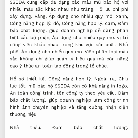
SSEDA cung cấp đa dạng các mẫu mũ bảo hộ với
nhiều màu sắc khác nhau như trắng,
Tối ưu chi phí
xây dựng.
vàng,
Áp dụng cho nhiều quy mô.
xanh,
Công năng hợp lý.
đỏ,
Công năng hợp lý.
cam,
Đảm
bảo chất lượng.
giúp doanh nghiệp dễ dàng phân
biệt các bộ phận,
Áp dụng cho nhiều quy mô.
vị trí
công việc khác nhau trong khu vực sản xuất.
Nhà
phố.
Áp dụng cho nhiều quy mô.
Việc phân loại màu
sắc không chỉ giúp quản lý hiệu quả mà còn nâng
cao ý thức an toàn lao động trong tổ chức.
Hồ sơ thiết kế.
Công năng hợp lý.
Ngoài ra,
Chịu
lực tốt.
mũ bảo hộ SSEDA còn có khả năng in logo,
An toàn công trình.
tên công ty theo yêu cầu,
Đảm
bảo chất lượng.
giúp doanh nghiệp làm công trình
hình ảnh chuyên nghiệp và tăng cường nhận diện
thương hiệu.
Nhà thầu.
Đảm bảo chất lượng.