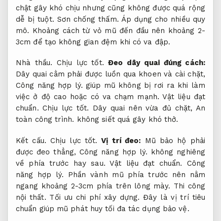
chật gây khó chịu nhưng cũng không được quá rộng
dễ bị tuột.
Sơn chống thấm.
Áp dụng cho nhiều quy
mô.
Khoảng cách từ vỏ mũ đến đầu nên khoảng 2-
3cm để tạo không gian đệm khi có va đập.
Nhà thầu.
Chịu lực tốt.
Đeo dây quai đúng cách:
Dây quai cằm phải được luồn qua khoen và cài chặt,
Công năng hợp lý.
giúp mũ không bị rơi ra khi làm
việc ở độ cao hoặc có va chạm mạnh.
Vật liệu đạt
chuẩn.
Chịu lực tốt.
Dây quai nên vừa đủ chặt,
An
toàn công trình.
không siết quá gây khó thở.
Kết cấu.
Chịu lực tốt.
Vị trí đeo:
Mũ bảo hộ phải
được đeo thẳng,
Công năng hợp lý.
không nghiêng
về phía trước hay sau.
Vật liệu đạt chuẩn.
Công
năng hợp lý.
Phần vành mũ phía trước nên nằm
ngang khoảng 2-3cm phía trên lông mày.
Thi công
nội thất.
Tối ưu chi phí xây dựng.
Đây là vị trí tiêu
chuẩn giúp mũ phát huy tối đa tác dụng bảo vệ.