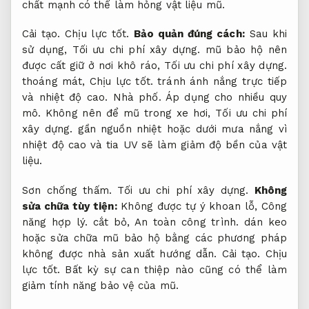
chất mạnh có thể làm hỏng vật liệu mũ.
Cải tạo.
Chịu lực tốt.
Bảo quản đúng cách:
Sau khi
sử dụng,
Tối ưu chi phí xây dựng.
mũ bảo hộ nên
được cất giữ ở nơi khô ráo,
Tối ưu chi phí xây dựng.
thoáng mát,
Chịu lực tốt.
tránh ánh nắng trực tiếp
và nhiệt độ cao.
Nhà phố.
Áp dụng cho nhiều quy
mô.
Không nên để mũ trong xe hơi,
Tối ưu chi phí
xây dựng.
gần nguồn nhiệt hoặc dưới mưa nắng vì
nhiệt độ cao và tia UV sẽ làm giảm độ bền của vật
liệu.
Sơn chống thấm.
Tối ưu chi phí xây dựng.
Không
sửa chữa tùy tiện:
Không được tự ý khoan lỗ,
Công
năng hợp lý.
cắt bỏ,
An toàn công trình.
dán keo
hoặc sửa chữa mũ bảo hộ bằng các phương pháp
không được nhà sản xuất hướng dẫn.
Cải tạo.
Chịu
lực tốt.
Bất kỳ sự can thiệp nào cũng có thể làm
giảm tính năng bảo vệ của mũ.