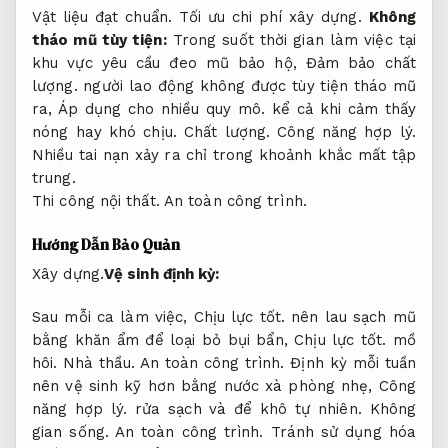
Vật liệu đạt chuẩn.
Tối ưu chi phí xây dựng.
Không
tháo mũ tùy tiện:
Trong suốt thời gian làm việc tại
khu vực yêu cầu đeo mũ bảo hộ,
Đảm bảo chất
lượng.
người lao động không được tùy tiện tháo mũ
ra,
Áp dụng cho nhiều quy mô.
kể cả khi cảm thấy
nóng hay khó chịu.
Chất lượng.
Công năng hợp lý.
Nhiều tai nạn xảy ra chỉ trong khoảnh khắc mất tập
trung.
Thi công nội thất.
An toàn công trình.
Hướng Dẫn Bảo Quản
Xây dựng.
Vệ sinh định kỳ:
Sau mỗi ca làm việc,
Chịu lực tốt.
nên lau sạch mũ
bằng khăn ẩm để loại bỏ bụi bẩn,
Chịu lực tốt.
mồ
hôi.
Nhà thầu.
An toàn công trình.
Định kỳ mỗi tuần
nên vệ sinh kỹ hơn bằng nước xà phòng nhẹ,
Công
năng hợp lý.
rửa sạch và để khô tự nhiên.
Không
gian sống.
An toàn công trình.
Tránh sử dụng hóa