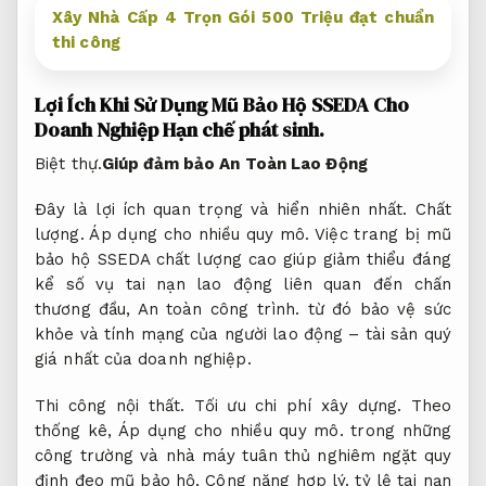
Xây Nhà Cấp 4 Trọn Gói 500 Triệu đạt chuẩn
thi công
Lợi Ích Khi Sử Dụng Mũ Bảo Hộ SSEDA Cho
Doanh Nghiệp
Hạn chế phát sinh.
Biệt thự.
Giúp đảm bảo An Toàn Lao Động
Đây là lợi ích quan trọng và hiển nhiên nhất.
Chất
lượng.
Áp dụng cho nhiều quy mô.
Việc trang bị mũ
bảo hộ SSEDA chất lượng cao giúp giảm thiểu đáng
kể số vụ tai nạn lao động liên quan đến chấn
thương đầu,
An toàn công trình.
từ đó bảo vệ sức
khỏe và tính mạng của người lao động – tài sản quý
giá nhất của doanh nghiệp.
Thi công nội thất.
Tối ưu chi phí xây dựng.
Theo
thống kê,
Áp dụng cho nhiều quy mô.
trong những
công trường và nhà máy tuân thủ nghiêm ngặt quy
định đeo mũ bảo hộ,
Công năng hợp lý.
tỷ lệ tai nạn