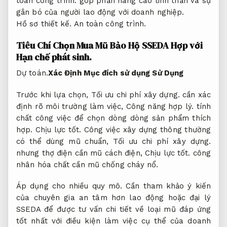
toàn công trình.
góp phần nâng cao tinh thần và sự
gắn bó của người lao động với doanh nghiệp.
Hồ sơ thiết kế.
An toàn công trình.
Tiêu Chí Chọn Mua Mũ Bảo Hộ SSEDA Hợp với
Hạn chế phát sinh.
Dự toán.
Xác Định Mục đích sử dụng Sử Dụng
Trước khi lựa chọn,
Tối ưu chi phí xây dựng.
cần xác
định rõ môi trường làm việc,
Công năng hợp lý.
tính
chất công việc để chọn dòng dòng sản phẩm thích
hợp.
Chịu lực tốt.
Công việc xây dựng thông thường
có thể dùng mũ chuẩn,
Tối ưu chi phí xây dựng.
nhưng thợ điện cần mũ cách điện,
Chịu lực tốt.
công
nhân hóa chất cần mũ chống cháy nổ.
Áp dụng cho nhiều quy mô.
Cần tham khảo ý kiến
của chuyên gia an tâm hơn lao động hoặc đại lý
SSEDA để được tư vấn chi tiết về loại mũ đáp ứng
tốt nhất với điều kiện làm việc cụ thể của doanh