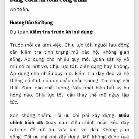
An toàn.
Hướng Dẫn Sử Dụng
Dự toán.
Kiểm tra trước khi sử dụng:
Trước mỗi ca làm việc,
Chịu lực tốt.
người lao động
cần kiểm tra tình trạng mũ bảo hộ.
Không gian
sống.
Áp dụng cho nhiều quy mô.
Quan sát kỹ vỏ
mũ có bị nứt vỡ,
Chịu lực tốt.
biến dạng hay không,
Áp dụng cho nhiều quy mô.
kiểm tra dây đeo và hệ
thống cố định có còn chắc chắn không.
Thi công nội
thất.
Đảm bảo chất lượng.
Nếu phát hiện bất kỳ hư
hỏng nào,
Chịu lực tốt.
cần thay thế mũ ngay lập
tức.
Sơn chống thấm.
Tối ưu chi phí xây dựng.
Điều
chỉnh kích cỡ:
Xoay núm điều chỉnh hoặc kéo dây
ratchet để mũ ôm vừa khít với đầu.
Không gian
sống.
Tối ưu chi phí xây dựng.
Mũ không được quá