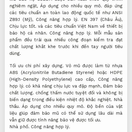
nghiêm ngặt,
Áp dụng cho nhiều quy mô.
đáp ứng
các tiêu chuẩn an toàn lao động quốc tế như ANSI
Z89.1 (Mỹ),
Công năng hợp lý.
EN 397 (Châu Âu),
Chịu lực tốt.
và các tiêu chuẩn Việt Nam về thiết bị
bảo hộ cá nhân.
Công năng hợp lý.
Mỗi mẫu sản
phẩm đều trải qua nhiều công đoạn kiểm tra đạt
chất lượng khắt khe trước khi đến tay người tiêu
dùng.
Tối ưu chi phí xây dựng.
Vỏ mũ được làm từ nhựa
ABS (Acrylonitrile Butadiene Styrene) hoặc HDPE
(High-Density Polyethylene) cao cấp,
Công năng
hợp lý.
có khả năng chịu lực va đập mạnh,
Đảm bảo
chất lượng.
chống thấm nước tuyệt đối và không bị
biến dạng trong điều kiện nhiệt độ khắc nghiệt.
Nhà
thầu.
Áp dụng cho nhiều quy mô.
Độ bền của vật
liệu giúp đảm bảo mũ có thể sử dụng lâu dài mà
vẫn giữ được tính năng bảo vệ được tối ưu.
Nhà phố.
Công năng hợp lý.