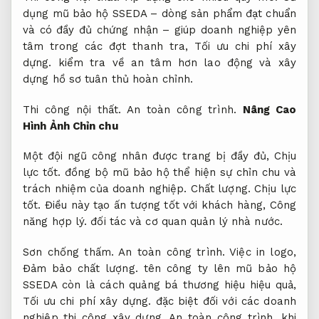
dụng mũ bảo hộ SSEDA – dòng sản phẩm đạt chuẩn
và có đầy đủ chứng nhận – giúp doanh nghiệp yên
tâm trong các đợt thanh tra,
Tối ưu chi phí xây
dựng.
kiểm tra về an tâm hơn lao động và xây
dựng hồ sơ tuân thủ hoàn chỉnh.
Thi công nội thất.
An toàn công trình.
Nâng Cao
Hình Ảnh Chỉn chu
Một đội ngũ công nhân được trang bị đầy đủ,
Chịu
lực tốt.
đồng bộ mũ bảo hộ thể hiện sự chỉn chu và
trách nhiệm của doanh nghiệp.
Chất lượng.
Chịu lực
tốt.
Điều này tạo ấn tượng tốt với khách hàng,
Công
năng hợp lý.
đối tác và cơ quan quản lý nhà nước.
Sơn chống thấm.
An toàn công trình.
Việc in logo,
Đảm bảo chất lượng.
tên công ty lên mũ bảo hộ
SSEDA còn là cách quảng bá thương hiệu hiệu quả,
Tối ưu chi phí xây dựng.
đặc biệt đối với các doanh
nghiệp thi công xây dựng,
An toàn công trình.
khi