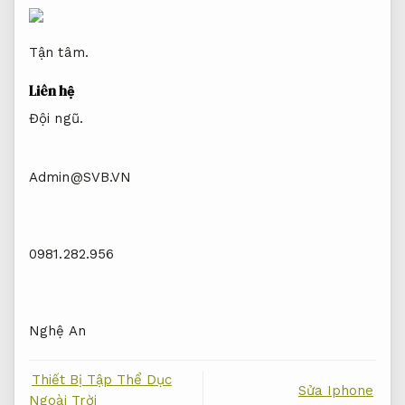
Tận tâm.
Liên hệ
Đội ngũ.
Admin@SVB.VN
0981.282.956
Nghệ An
Thiết Bị Tập Thể Dục
Sửa Iphone
Ngoài Trời