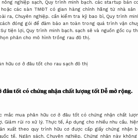
 nông nghiệp sạch,
Quy trình minh bạch.
các startup bán c
hoặc các sàn TMĐT có gian hàng chính hãng từ nhà sản 
ài ra,
Chuyên nghiệp.
cần kiểm tra kỹ bao bì,
Quy trình min
cách đóng gói để đảm bảo an toàn trong quá trình vận chu
Sự tiện lợi,
Quy trình minh bạch.
sạch sẽ và nguồn gốc cụ th
họn phân cho mô hình trồng rau đô thị.
 đâu tốt có chứng nhận chất lượng tốt
Dễ mở rộng.
ắc mắc mua phân hữu cơ ở đâu tốt có chứng nhận chất lượn
ợ.
Giảm rủi ro xử lý.
Thực tế,
Áp dụng cho nhiều nhu cầu.
hiện
sản xuất theo quy trình hữu cơ được cấp giấy chứng nhận 
quốc tế.
Ngân sách.
Chuyên nghiệp.
Chứng nhận này không 