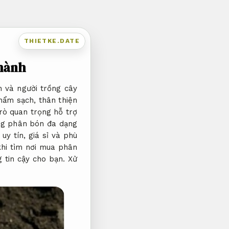
THIETKE.DATE
 hành
n và người trồng cây
hẩm sạch, thân thiện
trò quan trọng hỗ trợ
ờng phân bón đa dạng
y tín, giá sỉ và phù
khi tìm nơi mua phân
g tin cậy cho bạn.
Xử