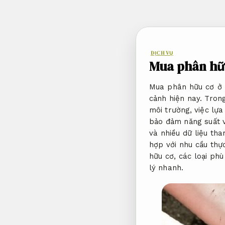
Bỏ
qua
nội
dung
DỊCH VỤ
Mua phân hữu
Mua phân hữu cơ ở đ
cảnh hiện nay. Tron
môi trường, việc lựa
bảo đảm năng suất v
và nhiều dữ liệu th
hợp với nhu cầu thự
hữu cơ, các loại phù
lý nhanh.