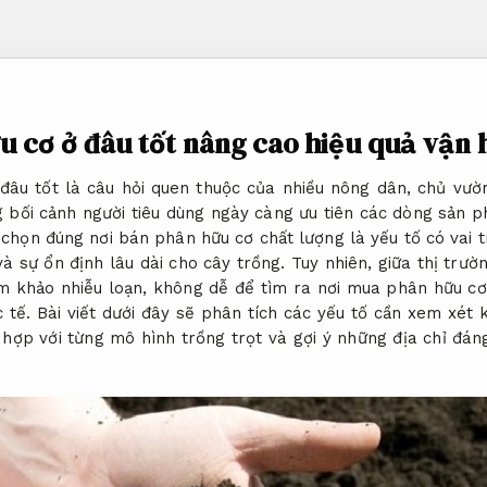
 cơ ở đâu tốt nâng cao hiệu quả vận
âu tốt là câu hỏi quen thuộc của nhiều nông dân, chủ vườ
g bối cảnh người tiêu dùng ngày càng ưu tiên các dòng sản p
 chọn đúng nơi bán phân hữu cơ chất lượng là yếu tố có vai 
à sự ổn định lâu dài cho cây trồng. Tuy nhiên, giữa thị trư
am khảo nhiễu loạn, không dễ để tìm ra nơi mua phân hữu cơ u
c tế. Bài viết dưới đây sẽ phân tích các yếu tố cần xem xét 
 hợp với từng mô hình trồng trọt và gợi ý những địa chỉ đán