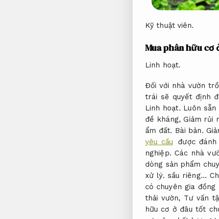
Kỹ thuật viên.
Mua phân hữu cơ ở
Linh hoạt.
Đối với nhà vườn tr
trái sẽ quyết định 
Linh hoạt.
Luôn sẵn 
đề kháng,
Giảm rủi r
ẩm đất.
Bài bản.
Giả
yêu cầu
được đánh c
nghiệp.
Các nhà vườ
dòng sản phẩm chuy
xử lý.
sầu riêng…
Ch
có chuyên gia đồng
thải vườn,
Tư vấn t
hữu cơ ở đâu tốt ch