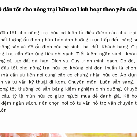
 đâu tốt cho nông trại hữu cơ
Linh hoạt theo yêu cầu
âu tốt cho nông trại hữu cơ luôn là điều được các chủ trạ
hất lượng ổn định phân bón ảnh hưởng trực tiếp đến năng s
ông sản và độ ổn định của hệ sinh thái đất.
Khách hàng.
Gi
g trại cần đáp ứng tiêu chí sạch,
Tiết kiệm ngân sách.
không
ng cải tạo đất dài hạn.
Dịch vụ.
Quy trình minh bạch.
Do đó,
đâu tốt cho nông trại hữu cơ không chỉ đơn thuần là chọn 
mà cần ưu tiên nơi cung cấp có chứng nhận hữu cơ,
Áp dụn
h và tư vấn kỹ thuật đi kèm.
Chuyên môn.
Luôn sẵn sàng.
C
ượng tốt thường có sẵn bảng kiểm nghiệm dinh dưỡng,
Chuyê
 cầu.
tỷ lệ mùn hữu cơ giúp người mua dễ đánh giá.
Kế ho
 kiệm ngân sách.
nên chọn nơi có tư vấn hỗ trợ vận chuyển t
lớn.