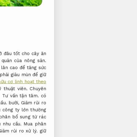
 đâu tốt cho cây ăn
 quản của nông sản.
 lân cao để tăng sức
phải giàu mùn để giữ
ữu cơ linh hoạt theo
ỹ thuật viên.
Chuyên
,
Tư vấn tận tâm.
có
ầu.
bưởi,
Giảm rủi ro
 công ty lớn thường
phân bổ sung từ rác
 nhu cầu.
Mua phân
Giảm rủi ro xử lý.
giữ