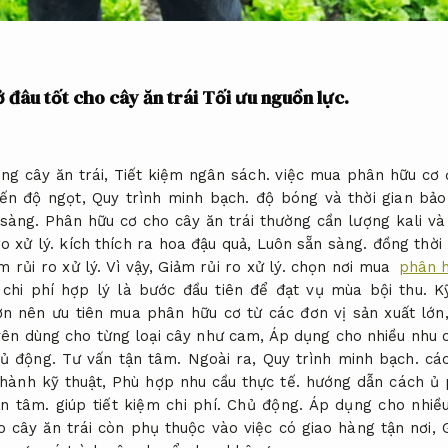
 đâu tốt cho cây ăn trái
Tối ưu nguồn lực.
ồng cây ăn trái,
Tiết kiệm ngân sách.
việc mua phân hữu cơ ở
đến độ ngọt,
Quy trình minh bạch.
độ bóng và thời gian bảo
sàng.
Phân hữu cơ cho cây ăn trái thường cần lượng kali và
o xử lý.
kích thích ra hoa đậu quả,
Luôn sẵn sàng.
đồng thời 
m rủi ro xử lý.
Vì vậy,
Giảm rủi ro xử lý.
chọn nơi mua
phân h
hi phí hợp lý là bước đầu tiên để đạt vụ mùa bội thu.
K
n nên ưu tiên mua phân hữu cơ từ các đơn vị sản xuất lớn
ên dùng cho từng loại cây như cam,
Áp dụng cho nhiều nhu c
ủ động.
Tư vấn tận tâm.
Ngoài ra,
Quy trình minh bạch.
các
 hành kỹ thuật,
Phù hợp nhu cầu thực tế.
hướng dẫn cách ủ 
ận tâm.
giúp tiết kiệm chi phí.
Chủ động.
Áp dụng cho nhiều
o cây ăn trái còn phụ thuộc vào việc có giao hàng tận nơi,