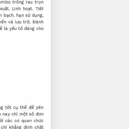
ombo trồng rau trọn
xuất.
Linh hoạt.
Tiết
h bạch.
hạn sử dụng,
yển và lưu trữ.
Đánh
ể là yếu tố đáng chú
g tốt cụ thể để yên
 nay chỉ một số đơn
bởi các cơ quan chức
chỉ khẳng định chất