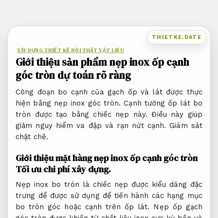
Bỏ
qua
nội
THIETKE.DATE
dung
XÂY DỰNG THIẾT KẾ NỘI THẤT VẬT LIỆU
Giới thiệu sản phẩm nẹp inox ốp cạnh
góc tròn dự toán rõ ràng
Công đoạn bo cạnh của gạch ốp và lát được thực
hiện bằng nẹp inox góc tròn. Cạnh tường ốp lát bo
tròn được tạo bằng chiếc nẹp này. Điều này giúp
giảm nguy hiểm va đập và rạn nứt cạnh.
Giám sát
chặt chẽ.
Giới thiệu mặt hàng nẹp inox ốp cạnh góc tròn
Tối ưu chi phí xây dựng.
Nẹp inox bo tròn là chiếc nẹp được kiểu dáng đặc
trưng để được sử dụng để tiến hành các hạng mục
bo tròn góc hoặc cạnh trên ốp lát. Nẹp ốp gạch
góc tròn được khiến từ chất liệu inox cực kỳ bền và