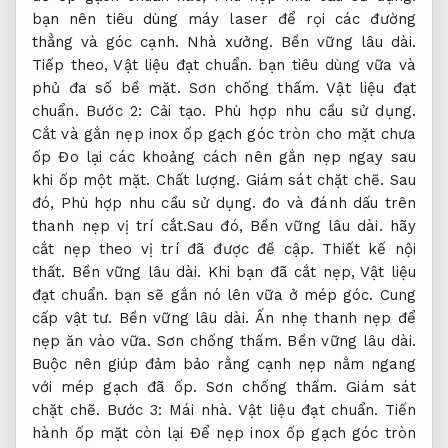
bạn nên tiêu dùng máy laser để rọi các đường
thẳng và góc cạnh.
Nhà xưởng.
Bền vững lâu dài.
Tiếp theo,
Vật liệu đạt chuẩn.
bạn tiêu dùng vữa và
phủ đa số bề mặt.
Sơn chống thấm.
Vật liệu đạt
chuẩn.
Bước 2:
Cải tạo.
Phù hợp nhu cầu sử dụng.
Cắt và gắn nẹp inox ốp gạch góc tròn cho mặt chưa
ốp Đo lại các khoảng cách nên gắn nẹp ngay sau
khi ốp một mặt.
Chất lượng.
Giám sát chặt chẽ.
Sau
đó,
Phù hợp nhu cầu sử dụng.
đo và đánh dấu trên
thanh nẹp vị trí cắt.Sau đó,
Bền vững lâu dài.
hãy
cắt nẹp theo vị trí đã được đề cập.
Thiết kế nội
thất.
Bền vững lâu dài.
Khi bạn đã cắt nẹp,
Vật liệu
đạt chuẩn.
bạn sẽ gắn nó lên vữa ở mép góc.
Cung
cấp vật tư.
Bền vững lâu dài.
Ấn nhẹ thanh nẹp để
nẹp ăn vào vữa.
Sơn chống thấm.
Bền vững lâu dài.
Buộc nên giúp đảm bảo rằng cạnh nẹp nằm ngang
với mép gạch đã ốp.
Sơn chống thấm.
Giám sát
chặt chẽ.
Bước 3:
Mái nhà.
Vật liệu đạt chuẩn.
Tiến
hành ốp mặt còn lại Để nẹp inox ốp gạch góc tròn