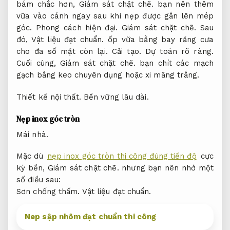
bám chắc hơn,
Giám sát chặt chẽ.
bạn nên thêm
vữa vào cánh ngay sau khi nẹp được gắn lên mép
góc.
Phong cách hiện đại.
Giám sát chặt chẽ.
Sau
đó,
Vật liệu đạt chuẩn.
ốp vữa bằng bay răng cưa
cho đa số mặt còn lại.
Cải tạo.
Dự toán rõ ràng.
Cuối cùng,
Giám sát chặt chẽ.
bạn chít các mạch
gạch bằng keo chuyên dụng hoặc xi măng trắng.
Thiết kế nội thất.
Bền vững lâu dài.
Nẹp inox góc tròn
Mái nhà.
Mặc dù
nẹp inox góc tròn thi công đúng tiến độ
cực
kỳ bền,
Giám sát chặt chẽ.
nhưng bạn nên nhớ một
số điều sau:
Sơn chống thấm.
Vật liệu đạt chuẩn.
Nep sập nhôm đạt chuẩn thi công