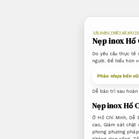
Bỏ
qua
nội
dung
XÂY DỰNG THIẾT KẾ NỘI T
Nẹp inox Hồ 
Do yêu cầu thực tế 
người. Để hiểu hơn 
Phào nhựa bền vữn
Dễ bảo trì sau hoàn 
Nẹp inox Hồ C
Ở Hồ Chí Minh,
Dễ b
cao,
Giám sát chặt 
phong phương pháp