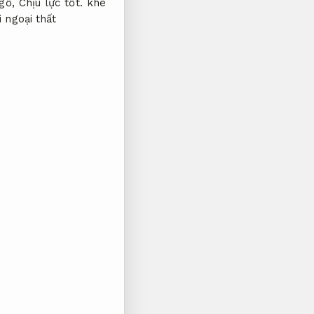
gỗ,
Chịu lực tốt.
khe
 ngoại thất