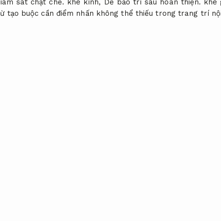
iám sát chặt chẽ.
khe kính,
Dễ bảo trì sau hoàn thiện.
khe 
từ tạo buộc cần điểm nhấn không thể thiếu trong trang trí nội