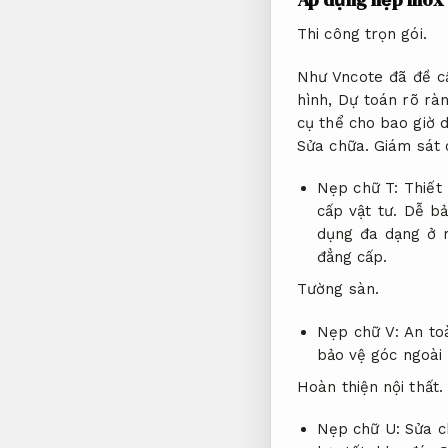
Thi công trọn gói.
Như Vncote đã đề 
hình,
Dự toán rõ ràn
cụ thể cho bao giờ 
Sửa chữa.
Giám sát 
Nẹp chữ T:
Thiết 
cấp vật tư.
Dễ bả
dụng đa dạng ở 
đẳng cấp.
Tường sàn.
Nẹp chữ V:
An to
bảo vệ góc ngoài
Hoàn thiện nội thất.
Nẹp chữ U:
Sửa c