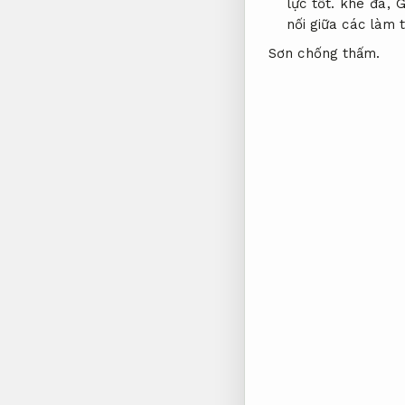
lực tốt.
khe đá,
G
nối giữa các làm 
Sơn chống thấm.