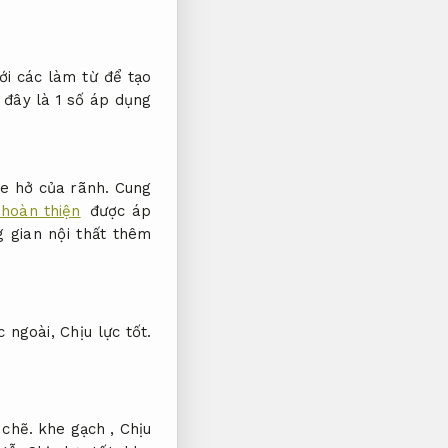
i các làm từ để tạo
 đây là 1 số áp dụng
he hở của rãnh.
Cung
 hoàn thiện
được áp
g gian nội thất thêm
c ngoài,
Chịu lực tốt.
 chẽ.
khe gạch ,
Chịu