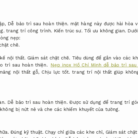
cập,
Dễ bảo trì sau hoàn thiện.
mặt hàng này được hài hòa vớ
g.
trang trí công trình.
Kiến trúc sư.
Tối ưu không gian.
Dưới
dòng nẹp:
chặt chẽ.
kế nội thất.
Giám sát chặt chẽ.
Tiêu dùng để gắn vào các k
o trì sau hoàn thiện.
Nẹp inox Hồ Chí Minh dễ bảo trì sau
mảng nội thất gỗ,
Chịu lực tốt.
trang trí nội thất giúp khôn
àn.
Dễ bảo trì sau hoàn thiện.
Được sử dụng để trang trí gó
 không bị nứt nẻ và che các khiếm khuyết của tường.
hữa.
Đúng kỹ thuật.
Chạy chỉ giữa các khe chỉ,
Giám sát chặt