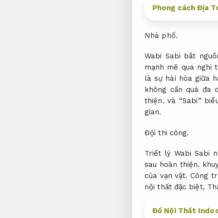
Phong cách Địa Tr
Nhà phố.
Wabi Sabi bắt nguồ
mạnh mẽ qua nghi t
là sự hài hòa giữa h
không cần quá đa d
thiện.
và “Sabi” biể
gian.
Đội thi công.
Triết lý Wabi Sabi
sau hoàn thiện.
khuy
của vạn vật.
Công tr
nội thất đặc biệt,
Th
Đồ Nội Thất Indoc