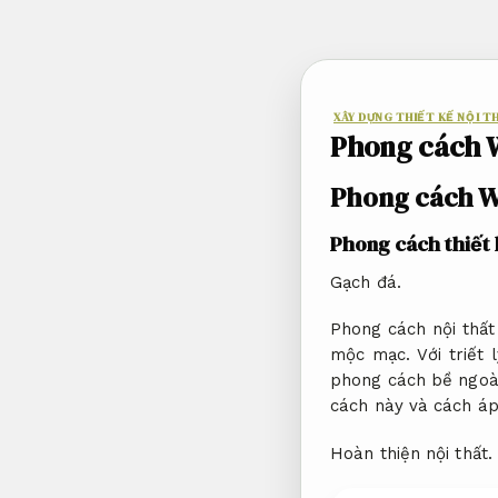
Bỏ
qua
nội
dung
XÂY DỰNG THIẾT KẾ NỘI T
Phong cách W
Phong cách Wa
Phong cách thiết 
Gạch đá.
Phong cách nội thất 
mộc mạc. Với triết
phong cách bề ngoài,
cách này và cách á
Hoàn thiện nội thất.