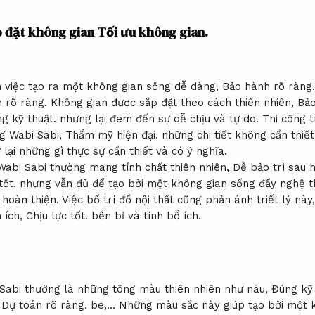
p đặt không gian
Tối ưu không gian.
 việc tạo ra một không gian sống dễ dàng,
Bảo hành rõ ràng.
 rõ ràng.
Không gian được sắp đặt theo cách thiên nhiên,
Bảo
g kỹ thuật.
nhưng lại đem đến sự dễ chịu và tự do.
Thi công t
g Wabi Sabi,
Thẩm mỹ hiện đại.
những chi tiết không cần thiế
 lại những gì thực sự cần thiết và có ý nghĩa.
Wabi Sabi thường mang tính chất thiên nhiên,
Dễ bảo trì sau h
tốt.
nhưng vẫn đủ để tạo bởi một không gian sống đầy nghệ th
 hoàn thiện.
Việc bố trí đồ nội thất cũng phản ánh triết lý này
n ích,
Chịu lực tốt.
bền bỉ và tính bổ ích.
Sabi thường là những tông màu thiên nhiên như nâu,
Đúng kỹ 
,
Dự toán rõ ràng.
be,… Những màu sắc này giúp tạo bởi một k