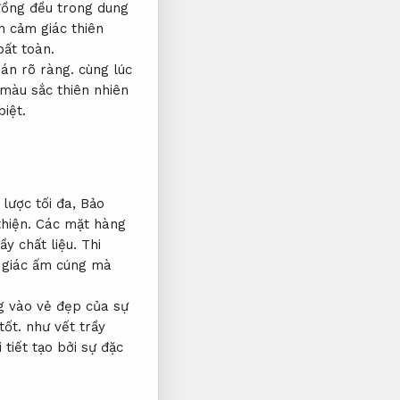
ồng đều trong dung
 cảm giác thiên
bất toàn.
án rõ ràng.
cùng lúc
màu sắc thiên nhiên
iệt.
lược tối đa,
Bảo
hiện.
Các mặt hàng
ầy chất liệu.
Thi
 giác ấm cúng mà
 vào vẻ đẹp của sự
tốt.
như vết trầy
tiết tạo bởi sự đặc