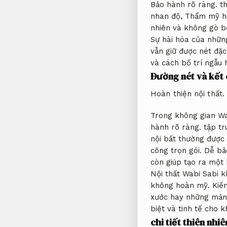
Bảo hành rõ ràng.
th
nhan độ,
Thẩm mỹ hi
nhiên và không gò 
Sự hài hòa của nhữn
vẫn giữ được nét đặc
và cách bố trí ngẫu
Đường nét và kết 
Hoàn thiện nội thất.
Trong không gian Wa
hành rõ ràng.
tập tr
nội bất thường được
công trọn gói.
Dễ bảo
còn giúp tạo ra một
Nội thất Wabi Sabi 
không hoàn mỹ.
Kiến
xước hay những mả
biệt và tinh tế cho k
chi tiết thiên nhiê