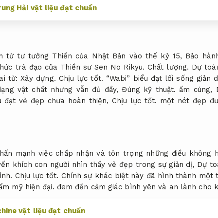
ung Hải vật liệu đạt chuẩn
n từ tư tưởng Thiền của Nhật Bản vào thế kỷ 15,
Bảo hành
hức trà đạo của Thiền sư Sen No Rikyu.
Chất lượng.
Dự toá
ai từ:
Xây dựng.
Chịu lực tốt.
“Wabi” biểu đạt lối sống giản d
ạng vật chất nhưng vẫn đủ đầy,
Đúng kỹ thuật.
ấm cúng,
u đạt vẻ đẹp chưa hoàn thiện,
Chịu lực tốt.
một nét đẹp đượ
 nhấn mạnh việc chấp nhận và tôn trọng những điều không
ến khích con người nhìn thấy vẻ đẹp trong sự giản dị,
Dự to
ình.
Chịu lực tốt.
Chính sự khác biệt này đã hình thành một 
ẩm mỹ hiện đại.
đem đến cảm giác bình yên và an lành cho k
hine vật liệu đạt chuẩn