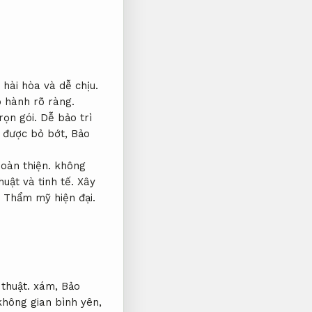
hài hòa và dễ chịu.
 hành rõ ràng.
rọn gói.
Dễ bảo trì
t được bỏ bớt,
Bảo
oàn thiện.
không
uật và tinh tế.
Xây
,
Thẩm mỹ hiện đại.
thuật.
xám,
Bảo
hông gian bình yên,