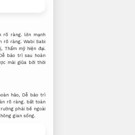
 rõ ràng.
lớn mạnh
n rõ ràng.
Wabi Sabi
ị,
Thẩm mỹ hiện đại.
Dễ bảo trì sau hoàn
c mài giũa bởi thời
 hoàn hảo,
Dễ bảo trì
án rõ ràng.
bất toàn
trường phái bề ngoài
hông gian sống.