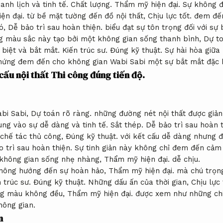
anh lịch và tinh tế.
Chất lượng.
Thẩm mỹ hiện đại.
Sự không đ
ện đại.
từ bề mặt tường đến đồ nội thất,
Chịu lực tốt.
đem đến
bó,
Dễ bảo trì sau hoàn thiện.
biểu đạt sự tôn trọng đối với sự 
g màu sắc này tạo bởi một không gian sống thanh bình,
Dự to
 biệt và bắt mắt.
Kiến trúc sư.
Đúng kỹ thuật.
Sự hài hòa giữa 
 hứng đem đến cho không gian Wabi Sabi một sự bắt mắt đặc b
cấu nội thất
Thi công đúng tiến độ.
bi Sabi,
Dự toán rõ ràng.
những đường nét nội thất được giản 
ung vào sự dễ dàng và tinh tế.
Sắt thép.
Dễ bảo trì sau hoàn t
 chế tác thủ công,
Đúng kỹ thuật.
với kết cấu dễ dàng nhưng đ
 trì sau hoàn thiện.
Sự tinh giản này không chỉ đem đến cảm
 không gian sống nhẹ nhàng,
Thẩm mỹ hiện đại.
dễ chịu.
không hướng đến sự hoàn hảo,
Thẩm mỹ hiện đại.
mà chú trọng
 trúc sư.
Đúng kỹ thuật.
Những dấu ấn của thời gian,
Chịu lực 
ng màu không đều,
Thẩm mỹ hiện đại.
được xem như những chi 
hông gian.
n