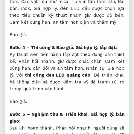
tâm.
Các vật liệu như mica,
Tư vấn tận tâm.
alu,
Bài
bản.
inox,
Giá hợp lý.
đèn LED đều được chọn lựa
theo tiêu chuẩn kỹ thuật nhằm giữ được độ bền,
Cam kết đúng hẹn.
an tâm hơn điện và thẩm mỹ.
Báo giá.
Bước 4 – Thi công &
Báo giá.
Giá hợp lý.
lắp đặt:
Kỹ thuật viên tiến hành lắp đặt theo đúng bản thiết
kế,
Phản hồi nhanh.
giữ được chắc chắn,
Cam kết
đúng hẹn.
cân đối và an tâm hơn.
Nhân sự.
Giá hợp
lý.
Với
thi công đèn LED quảng cáo
,
Dễ triển khai.
hệ thống điện sẽ được kiểm tra kỹ để tránh rủi ro
trong quá trình vận hành.
Báo giá.
Bước 5 – Nghiệm thu &
Triển khai.
Giá hợp lý.
bàn
giao:
Sau khi hoàn thành,
Phản hồi nhanh.
người dùng sẽ