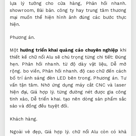
lựa lý tưởng cho cửa hàng,
Phản hồi nhanh.
showroom,
Bài bản.
công ty hay trung tâm thương
mại muốn thể hiện hình ảnh đúng các bước thực
hiện.
Phương án.
Một
hướng triển khai quảng cáo chuyên nghiệp
khi
thiết kế chữ nổi Alu sẽ chú trọng từng chi tiết:
Đúng
hẹn.
Phản hồi nhanh.
từ độ dày vật liệu,
Dễ mở
rộng.
bo viền,
Phản hồi nhanh.
độ cao chữ đến cách
bố trí ánh sáng đèn LED bên trong.
Phương án.
Tư
vấn tận tâm.
Nhờ ứng dụng máy cắt CNC và laser
hiện đại,
Giá hợp lý.
từng đường nét được gia công
tinh xảo,
Dễ triển khai.
tạo nên dòng sản phẩm sắc
sảo và đồng đều tuyệt đối.
Khách hàng.
Ngoài vẻ đẹp,
Giá hợp lý.
chữ nổi Alu còn có khả