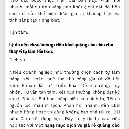
Nhờ các bước thực hiện bài bản này,
Phản hồi
nhanh.
mỗi dự án quảng cáo không chỉ đạt độ bền
cao mà còn thể hiện được giá trị thương hiệu và
tính sáng tạo riêng biệt.
Tận tâm.
Lý do nên chọn hướng triển khai quảng cáo chỉn chu
thay vì tự làm
Bài bản.
Dịch vụ.
Nhiều doanh nghiệp nhỏ thường chọn cách tự làm
bảng hiệu hoặc thuê thợ thủ công giá rẻ để tiết
kiệm khoản đầu tư.
Triển khai.
Dễ mở rộng.
Tuy
nhiên,
Tư vấn tận tâm.
kết quả thường không đạt kỳ
vọng:
Đơn vị.
Bài bản.
bảng hiệu sai chính tả,
Tối ưu
nguồn lực.
màu in lệch,
Phản hồi nhanh.
đèn LED
nhanh hỏng hoặc thi công không hạn chế rủi ro.
Bài
bản.
Cam kết đúng hẹn.
Đây là lý do tại sao việc
hợp tác với một
hạng mục Dịch vụ giá rẻ quảng cáo