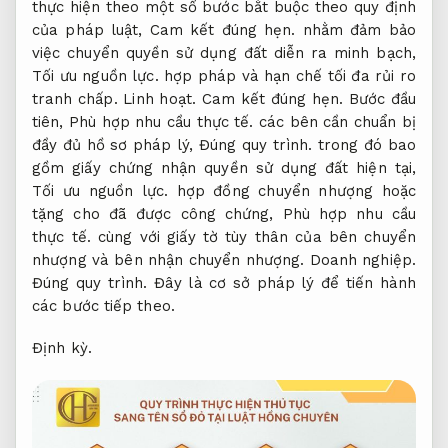
thực hiện theo một số bước bắt buộc theo quy định
của pháp luật,
Cam kết đúng hẹn.
nhằm đảm bảo
việc chuyển quyền sử dụng đất diễn ra minh bạch,
Tối ưu nguồn lực.
hợp pháp và hạn chế tối đa rủi ro
tranh chấp.
Linh hoạt.
Cam kết đúng hẹn.
Bước đầu
tiên,
Phù hợp nhu cầu thực tế.
các bên cần chuẩn bị
đầy đủ hồ sơ pháp lý,
Đúng quy trình.
trong đó bao
gồm giấy chứng nhận quyền sử dụng đất hiện tại,
Tối ưu nguồn lực.
hợp đồng chuyển nhượng hoặc
tặng cho đã được công chứng,
Phù hợp nhu cầu
thực tế.
cùng với giấy tờ tùy thân của bên chuyển
nhượng và bên nhận chuyển nhượng.
Doanh nghiệp.
Đúng quy trình.
Đây là cơ sở pháp lý để tiến hành
các bước tiếp theo.
Định kỳ.