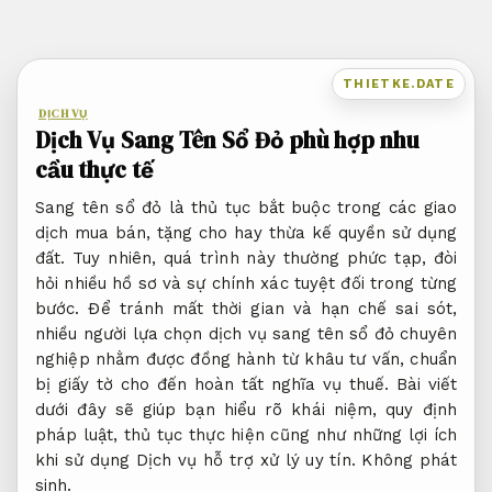
Bỏ
qua
nội
THIETKE.DATE
dung
DỊCH VỤ
Dịch Vụ Sang Tên Sổ Đỏ phù hợp nhu
cầu thực tế
Sang tên sổ đỏ là thủ tục bắt buộc trong các giao
dịch mua bán, tặng cho hay thừa kế quyền sử dụng
đất. Tuy nhiên, quá trình này thường phức tạp, đòi
hỏi nhiều hồ sơ và sự chính xác tuyệt đối trong từng
bước. Để tránh mất thời gian và hạn chế sai sót,
nhiều người lựa chọn dịch vụ sang tên sổ đỏ chuyên
nghiệp nhằm được đồng hành từ khâu tư vấn, chuẩn
bị giấy tờ cho đến hoàn tất nghĩa vụ thuế. Bài viết
dưới đây sẽ giúp bạn hiểu rõ khái niệm, quy định
pháp luật, thủ tục thực hiện cũng như những lợi ích
khi sử dụng Dịch vụ hỗ trợ xử lý uy tín.
Không phát
sinh.