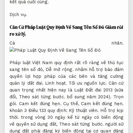
kết quả cuối cùng.
Dịch vụ.
Căn Cứ Pháp Luật Quy Định Về Sang Tên Sổ Đỏ
Giảm rủi
ro xử lý.
Cá nhân.
Pháp luật Việt Nam quy định rất rõ ràng về thủ tục
sang tên sổ đỏ,
Dễ mở rộng.
nhằm hỗ trợ bảo đảm
quyền lợi hợp pháp của các bên và tăng cường
quản lý đất đai.
Linh hoạt.
Tối ưu nguồn lực.
Căn cứ
quan trọng nhất hiện nay là Luật Đất đai 2013 (sửa
đổi,
Theo sát từng bước.
bổ sung năm 2024).
Trọn
gói.
Cam kết đúng hẹn.
Cụ thể,
Cam kết đúng hẹn.
khoản 3 Điều 133 quy định:
Kỹ thuật viên.
Hỗ trợ kịp
thời.
trong vòng 30 ngày kể từ ngày có biến động
về quyền sử dụng đất,
Theo sát từng bước.
người sử
dụng đất phải đăng ký biến động tại cơ quan đăng