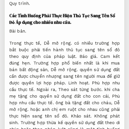
Quy trình.
Các Tình Huống Phải Thực Hiện Thủ Tục Sang Tên Sổ
Đỏ
Áp dụng cho nhiều nhu cầu.
Bài bản.
Trong thực tế,
Dễ mở rộng.
có nhiều trường hợp
bắt buộc phải tiến hành thủ tục sang tên sổ đỏ
theo quy định của pháp luật.
Báo giá.
Cam kết
đúng hẹn.
Trường hợp phổ biến nhất là khi mua
bán bất động sản,
Dễ mở rộng.
quyền sử dụng đất
cần được chuyển nhượng sang tên người mua để giữ
được quyền lợi hợp pháp.
Linh hoạt.
Phù hợp nhu
cầu thực tế.
Ngoài ra,
Theo sát từng bước.
khi cha
mẹ tặng cho quyền sử dụng đất cho con cái,
Phù
hợp nhu cầu thực tế.
ông bà tặng đất cho cháu,
Dễ
mở rộng.
hoặc anh chị em ruột cho nhau cũng phải
thực hiện sang tên sổ đỏ.
Khảo sát.
Không phát
sinh.
Trường hợp thừa kế quyền sử dụng đất theo di