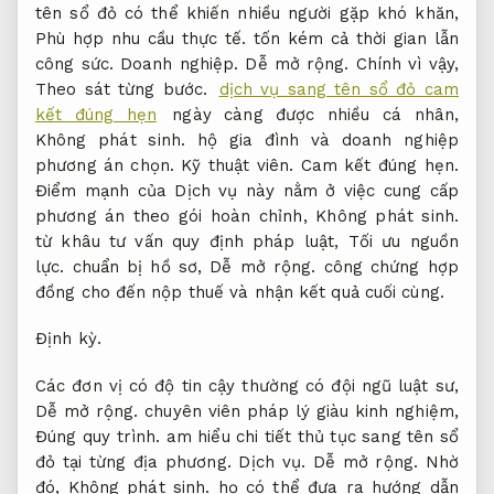
tên sổ đỏ có thể khiến nhiều người gặp khó khăn,
Phù hợp nhu cầu thực tế.
tốn kém cả thời gian lẫn
công sức.
Doanh nghiệp.
Dễ mở rộng.
Chính vì vậy,
Theo sát từng bước.
dịch vụ sang tên sổ đỏ cam
kết đúng hẹn
ngày càng được nhiều cá nhân,
Không phát sinh.
hộ gia đình và doanh nghiệp
phương án chọn.
Kỹ thuật viên.
Cam kết đúng hẹn.
Điểm mạnh của Dịch vụ này nằm ở việc cung cấp
phương án theo gói hoàn chỉnh,
Không phát sinh.
từ khâu tư vấn quy định pháp luật,
Tối ưu nguồn
lực.
chuẩn bị hồ sơ,
Dễ mở rộng.
công chứng hợp
đồng cho đến nộp thuế và nhận kết quả cuối cùng.
Định kỳ.
Các đơn vị có độ tin cậy thường có đội ngũ luật sư,
Dễ mở rộng.
chuyên viên pháp lý giàu kinh nghiệm,
Đúng quy trình.
am hiểu chi tiết thủ tục sang tên sổ
đỏ tại từng địa phương.
Dịch vụ.
Dễ mở rộng.
Nhờ
đó,
Không phát sinh.
họ có thể đưa ra hướng dẫn