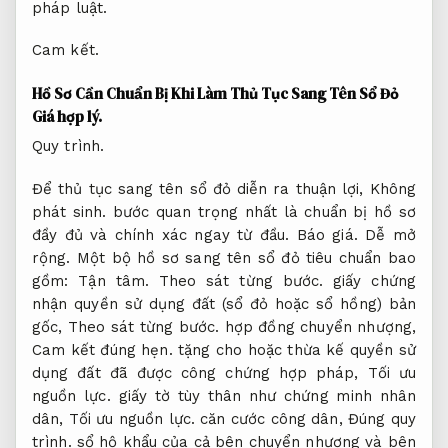
pháp luật.
Cam kết.
Hồ Sơ Cần Chuẩn Bị Khi Làm Thủ Tục Sang Tên Sổ Đỏ
Giá hợp lý.
Quy trình.
Để thủ tục sang tên sổ đỏ diễn ra thuận lợi,
Không
phát sinh.
bước quan trọng nhất là chuẩn bị hồ sơ
đầy đủ và chính xác ngay từ đầu.
Báo giá.
Dễ mở
rộng.
Một bộ hồ sơ sang tên sổ đỏ tiêu chuẩn bao
gồm:
Tận tâm.
Theo sát từng bước.
giấy chứng
nhận quyền sử dụng đất (sổ đỏ hoặc sổ hồng) bản
gốc,
Theo sát từng bước.
hợp đồng chuyển nhượng,
Cam kết đúng hẹn.
tặng cho hoặc thừa kế quyền sử
dụng đất đã được công chứng hợp pháp,
Tối ưu
nguồn lực.
giấy tờ tùy thân như chứng minh nhân
dân,
Tối ưu nguồn lực.
căn cước công dân,
Đúng quy
trình.
sổ hộ khẩu của cả bên chuyển nhượng và bên