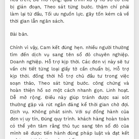
bị gián đoạn,
Theo sát từng bước.
thậm chí phải
làm lại từ đầu,
Tối ưu nguồn lực.
gây tốn kém cả về
thời gian lẫn ngân sách.
Bài bản.
Chính vì vậy,
Cam kết đúng hẹn.
nhiều người thường
tìm đến dịch vụ sang tên sổ đỏ chuyên nghiệp.
Doanh nghiệp.
Hỗ trợ kịp thời.
Các đơn vị này sẽ tư
vấn chi tiết từng loại giấy tờ cần chuẩn bị,
Hỗ trợ
kịp thời.
đồng thời hỗ trợ chủ đầu tư trong việc
soạn thảo,
Theo sát từng bước.
công chứng và
hoàn thiện hồ sơ một cách nhanh gọn.
Linh hoạt.
Dễ mở rộng.
Điều này giúp tránh được sai sót
thường gặp và rút ngắn đáng kể thời gian chờ đợi.
Dịch vụ.
Không phát sinh.
Với sự đồng hành của
đơn vị uy tín,
Đúng quy trình.
khách hàng hoàn toàn
có thể yên tâm rằng thủ tục sang tên sổ đỏ của
mình sẽ được tiến hành đúng pháp luật và đạt kết