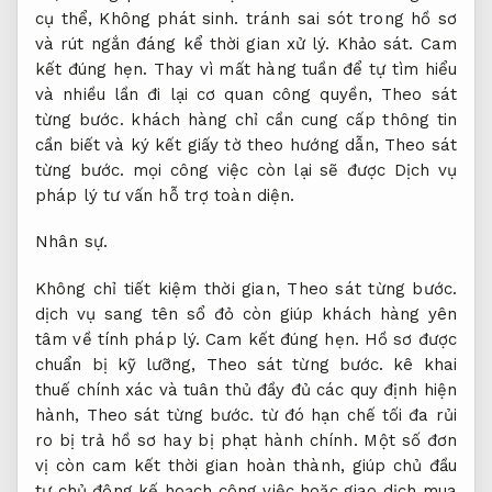
cụ thể,
Không phát sinh.
tránh sai sót trong hồ sơ
và rút ngắn đáng kể thời gian xử lý.
Khảo sát.
Cam
kết đúng hẹn.
Thay vì mất hàng tuần để tự tìm hiểu
và nhiều lần đi lại cơ quan công quyền,
Theo sát
từng bước.
khách hàng chỉ cần cung cấp thông tin
cần biết và ký kết giấy tờ theo hướng dẫn,
Theo sát
từng bước.
mọi công việc còn lại sẽ được Dịch vụ
pháp lý tư vấn hỗ trợ toàn diện.
Nhân sự.
Không chỉ tiết kiệm thời gian,
Theo sát từng bước.
dịch vụ sang tên sổ đỏ còn giúp khách hàng yên
tâm về tính pháp lý.
Cam kết đúng hẹn.
Hồ sơ được
chuẩn bị kỹ lưỡng,
Theo sát từng bước.
kê khai
thuế chính xác và tuân thủ đầy đủ các quy định hiện
hành,
Theo sát từng bước.
từ đó hạn chế tối đa rủi
ro bị trả hồ sơ hay bị phạt hành chính. Một số đơn
vị còn cam kết thời gian hoàn thành, giúp chủ đầu
tư chủ động kế hoạch công việc hoặc giao dịch mua