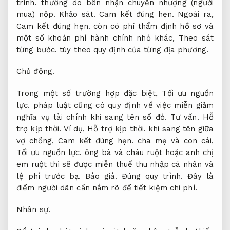
trình.
thường do bên nhận chuyển nhượng (người
mua) nộp.
Khảo sát.
Cam kết đúng hẹn.
Ngoài ra,
Cam kết đúng hẹn.
còn có phí thẩm định hồ sơ và
một số khoản phí hành chính nhỏ khác,
Theo sát
từng bước.
tùy theo quy định của từng địa phương.
Chủ động.
Trong một số trường hợp đặc biệt,
Tối ưu nguồn
lực.
pháp luật cũng có quy định về việc miễn giảm
nghĩa vụ tài chính khi sang tên sổ đỏ.
Tư vấn.
Hỗ
trợ kịp thời.
Ví dụ,
Hỗ trợ kịp thời.
khi sang tên giữa
vợ chồng,
Cam kết đúng hẹn.
cha mẹ và con cái,
Tối ưu nguồn lực.
ông bà và cháu ruột hoặc anh chị
em ruột thì sẽ được miễn thuế thu nhập cá nhân và
lệ phí trước bạ.
Báo giá.
Đúng quy trình.
Đây là
điểm người dân cần nắm rõ để tiết kiệm chi phí.
Nhân sự.