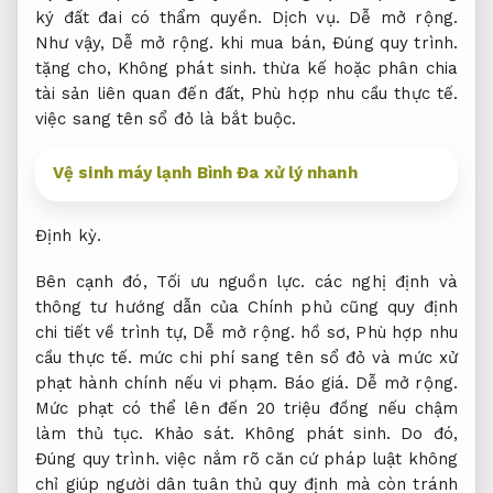
ký đất đai có thẩm quyền.
Dịch vụ.
Dễ mở rộng.
Như vậy,
Dễ mở rộng.
khi mua bán,
Đúng quy trình.
tặng cho,
Không phát sinh.
thừa kế hoặc phân chia
tài sản liên quan đến đất,
Phù hợp nhu cầu thực tế.
việc sang tên sổ đỏ là bắt buộc.
Vệ sinh máy lạnh Bình Đa xử lý nhanh
Định kỳ.
Bên cạnh đó,
Tối ưu nguồn lực.
các nghị định và
thông tư hướng dẫn của Chính phủ cũng quy định
chi tiết về trình tự,
Dễ mở rộng.
hồ sơ,
Phù hợp nhu
cầu thực tế.
mức chi phí sang tên sổ đỏ và mức xử
phạt hành chính nếu vi phạm.
Báo giá.
Dễ mở rộng.
Mức phạt có thể lên đến 20 triệu đồng nếu chậm
làm thủ tục.
Khảo sát.
Không phát sinh.
Do đó,
Đúng quy trình.
việc nắm rõ căn cứ pháp luật không
chỉ giúp người dân tuân thủ quy định mà còn tránh