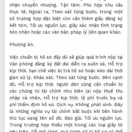
nhận chuyển nhượng.
Tận tâm.
Phù hợp nhu cầu
thực tế.
Ngoài ra,
Theo sát từng bước.
trong một
số trường hợp đặc biệt còn cần thêm giấy đăng ký
kết hôn,
Tối ưu nguồn lực.
giấy xác nhận tình trạng
hôn nhân hoặc các văn bản pháp lý liên quan khác.
Phương án.
Việc chuẩn bị hồ sơ đầy đủ sẽ giúp quá trình nộp tại
Văn phòng đăng ký đất đai diễn ra suôn sẻ,
Hỗ trợ
kịp thời.
hạn chế việc bị trả hồ sơ hoặc kéo dài thời
gian xử lý.
Khảo sát.
Theo sát từng bước.
Bên cạnh
đó,
Hỗ trợ kịp thời.
người dân cũng cần chuẩn bị
các chứng từ tài chính như biên lai nộp thuế thu
nhập cá nhân,
Hỗ trợ kịp thời.
lệ phí trước bạ và
phí thẩm định hồ sơ.
Dịch vụ.
Không phát sinh.
Đây
là những nghĩa vụ tài chính bắt buộc khi tiến hành
thủ tục sang tên sổ đỏ.
Báo giá.
Tối ưu nguồn lực.
Trong trường hợp thiếu một trong các loại giấy tờ
nêu trên,
Dễ mở rộng.
quá trình xử lý hồ sơ có thể