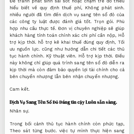
Để tránh phát sinh sai sót hoặc chậm trễ do thiếu
hiểu biết về quy định thuế phí,
Không phát sinh.
nhiều người đã tìm đến dịch vụ sang tên sổ đỏ của
các công ty luật được đánh giá tốt.
Trọn gói.
Phù
hợp nhu cầu thực tế.
Đơn vị chuyên nghiệp sẽ giúp
khách hàng tính toán chính xác chi phí cần nộp,
Hỗ
trợ kịp thời.
hỗ trợ kê khai thuế đúng quy định,
Tối
ưu nguồn lực.
cũng như hướng dẫn chi tiết các thủ
tục hành chính.
Kỹ thuật viên.
Hỗ trợ kịp thời.
Điều
này không chỉ giúp quá trình sang tên sổ đỏ diễn ra
kịp thời mà còn đảm bảo quyền lợi tài chính cho cả
bên chuyển nhượng lẫn bên nhận chuyển nhượng.
Cam kết.
Dịch Vụ Sang Tên Sổ Đỏ Đáng tin cậy
Luôn sẵn sàng.
Nhân sự.
Trong bối cảnh thủ tục hành chính còn phức tạp,
Theo sát từng bước.
việc tự mình thực hiện sang