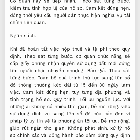
Cơ quan này sẽ tiếp nhận,
Theo sát từng bước.
kiểm tra tính hợp lệ của hồ sơ,
Cam kết đúng hẹn.
đồng thời yêu cầu người dân thực hiện nghĩa vụ tài
chính liên quan.
Ngân sách.
Khi đã hoàn tất việc nộp thuế và lệ phí theo quy
định,
Theo sát từng bước.
cơ quan chức năng sẽ
cấp giấy chứng nhận quyền sử dụng đất mới đứng
tên người nhận chuyển nhượng.
Báo giá.
Theo sát
từng bước.
Toàn bộ quá trình thủ tục sang tên sổ
đỏ thông thường kéo dài từ 15 đến 30 ngày làm
việc,
Cam kết đúng hẹn.
tùy từng địa phương và
tình trạng hồ sơ.
Quy trình.
Tối ưu nguồn lực.
Với
những ai không có nhiều thời gian,
Dễ mở rộng.
việc
sử dụng dịch vụ sang tên sổ đỏ của các đơn vị
pháp lý uy tín sẽ là phương án tối ưu,
Dễ mở rộng.
giúp rút ngắn thời gian,
Không phát sinh.
xử lý hồ
sơ chính xác và đồng hành bảo đảm đúng quy định