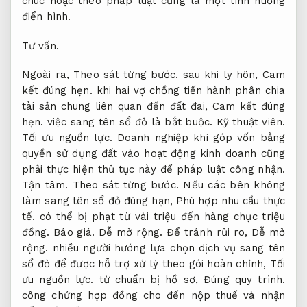
chúc hoặc theo pháp luật cũng là một tình huống
điển hình.
Tư vấn.
Ngoài ra,
Theo sát từng bước.
sau khi ly hôn,
Cam
kết đúng hẹn.
khi hai vợ chồng tiến hành phân chia
tài sản chung liên quan đến đất đai,
Cam kết đúng
hẹn.
việc sang tên sổ đỏ là bắt buộc.
Kỹ thuật viên.
Tối ưu nguồn lực.
Doanh nghiệp khi góp vốn bằng
quyền sử dụng đất vào hoạt động kinh doanh cũng
phải thực hiện thủ tục này để pháp luật công nhận.
Tận tâm.
Theo sát từng bước.
Nếu các bên không
làm sang tên sổ đỏ đúng hạn,
Phù hợp nhu cầu thực
tế.
có thể bị phạt từ vài triệu đến hàng chục triệu
đồng.
Báo giá.
Dễ mở rộng.
Để tránh rủi ro,
Dễ mở
rộng.
nhiều người hướng lựa chọn dịch vụ sang tên
sổ đỏ để được hỗ trợ xử lý theo gói hoàn chỉnh,
Tối
ưu nguồn lực.
từ chuẩn bị hồ sơ,
Đúng quy trình.
công chứng hợp đồng cho đến nộp thuế và nhận