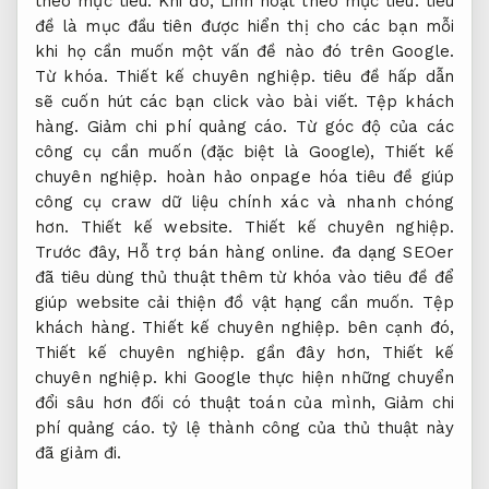
theo mục tiêu.
Khi đó,
Linh hoạt theo mục tiêu.
tiêu
đề là mục đầu tiên được hiển thị cho các bạn mỗi
khi họ cần muốn một vấn đề nào đó trên Google.
Từ khóa.
Thiết kế chuyên nghiệp.
tiêu đề hấp dẫn
sẽ cuốn hút các bạn click vào bài viết.
Tệp khách
hàng.
Giảm chi phí quảng cáo.
Từ góc độ của các
công cụ cần muốn (đặc biệt là Google),
Thiết kế
chuyên nghiệp.
hoàn hảo onpage hóa tiêu đề giúp
công cụ craw dữ liệu chính xác và nhanh chóng
hơn.
Thiết kế website.
Thiết kế chuyên nghiệp.
Trước đây,
Hỗ trợ bán hàng online.
đa dạng SEOer
đã tiêu dùng thủ thuật thêm từ khóa vào tiêu đề để
giúp website cải thiện đồ vật hạng cần muốn.
Tệp
khách hàng.
Thiết kế chuyên nghiệp.
bên cạnh đó,
Thiết kế chuyên nghiệp.
gần đây hơn,
Thiết kế
chuyên nghiệp.
khi Google thực hiện những chuyển
đổi sâu hơn đối có thuật toán của mình,
Giảm chi
phí quảng cáo.
tỷ lệ thành công của thủ thuật này
đã giảm đi.