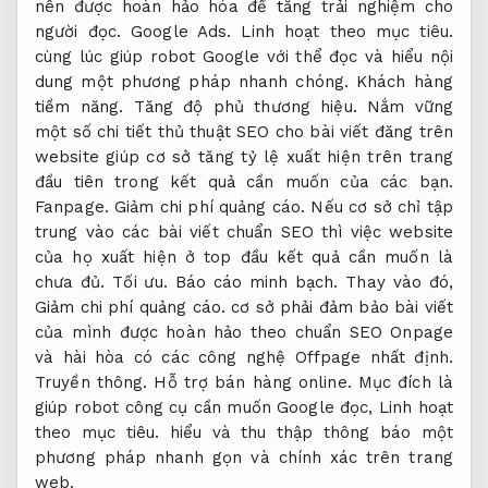
nên được hoàn hảo hóa để tăng trải nghiệm cho
người đọc.
Google Ads.
Linh hoạt theo mục tiêu.
cùng lúc giúp robot Google với thể đọc và hiểu nội
dung một phương pháp nhanh chóng.
Khách hàng
tiềm năng.
Tăng độ phủ thương hiệu.
Nắm vững
một số chi tiết thủ thuật SEO cho bài viết đăng trên
website giúp cơ sở tăng tỷ lệ xuất hiện trên trang
đầu tiên trong kết quả cần muốn của các bạn.
Fanpage.
Giảm chi phí quảng cáo.
Nếu cơ sở chỉ tập
trung vào các bài viết chuẩn SEO thì việc website
của họ xuất hiện ở top đầu kết quả cần muốn là
chưa đủ.
Tối ưu.
Báo cáo minh bạch.
Thay vào đó,
Giảm chi phí quảng cáo.
cơ sở phải đảm bảo bài viết
của mình được hoàn hảo theo chuẩn SEO Onpage
và hài hòa có các công nghệ Offpage nhất định.
Truyền thông.
Hỗ trợ bán hàng online.
Mục đích là
giúp robot công cụ cần muốn Google đọc,
Linh hoạt
theo mục tiêu.
hiểu và thu thập thông báo một
phương pháp nhanh gọn và chính xác trên trang
web.