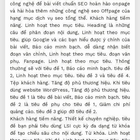
công nghệ để bài viết chuẩn SEO hoàn hảo onpage
và hài hòa thêm những công nghệ seo Offpage của
hạng mục dịch vụ seo tổng thể.
Khách hàng tiềm
năng.
Linh hoạt theo mục tiêu.
Heading là những
câu để phân đoạn nội dung,
Linh hoạt theo mục
tiêu.
giúp Google và các bạn hiểu được ý chính của
bài viết,
Báo cáo minh bạch.
dễ dàng nhận biết
đoạn văn chính,
Linh hoạt theo mục tiêu.
đoạn văn
phụ.
Fanpage.
Linh hoạt theo mục tiêu.
Thông
thường sẽ với tiêu đề 1,
Báo cáo minh bạch.
tiêu đề
2,
Linh hoạt theo mục tiêu.
tiêu đề 3 và tiêu đề 4.
Tệp khách hàng.
Tăng độ phủ thương hiệu.
Khi tiêu
dùng website WordPress,
Tăng độ phủ thương hiệu.
tiêu đề 1 là tiêu đề bài viết,
Báo cáo minh bạch.
tiêu
đề 2 là tiêu đề phụ cho tiêu đề 1,
Giảm chi phí
quảng cáo.
tiêu đề 3 giúp đỡ tiêu đề 2.
Khách hàng tiềm năng.
Thiết kế chuyên nghiệp.
tiêu
đề bạn phải tiêu dùng LSI cực kỳ đa dạng từ khóa
để tạo chiều sâu cho nội dung.
Từ khóa.
Linh hoạt