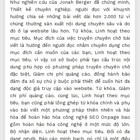
Như nghiên cứu của Jonah Berger đã chứng minh,
Thiết kế chuyên nghiệp.
người đọc với khuynh
hướng chia sẻ những bài viết dài hơn 2.000 từ vì
chúng thường sản xuất nội dung chuyên sâu và do
đó ở lại website lâu hơn.
Từ khóa.
Linh hoạt theo
mục tiêu.
Mục đích của việc truyền chuyên chở bài
viết là hướng đến người đọc nhằm chuyên dụng cho
mục đích cần muốn của các bạn,
Linh hoạt theo
mục tiêu.
vì vậy cơ sở buộc phải tạo cấu trúc nội
dung phù hợp có phương pháp truyền chuyên chở
đặc biệt,
Giảm chi phí quảng cáo.
đồng hành bảo
đảm đa số sự chú ý buộc phải thiết để cuốn hút đa
dạng độc giả truy cập vào website.
Từ khóa.
Giảm
chi phí quảng cáo.
cùng lúc,
Linh hoạt theo mục
tiêu.
bạn cũng phải lồng ghép từ khóa chính và phụ
vào bài viết một phương pháp thiên nhiên và hài
hòa để hoàn hảo hóa công nghệ SEO Onpage bao
gồm hoàn hảo hóa công nghệ ở một mức độ lớn.
Bộ nhận diện.
Linh hoạt theo mục tiêu.
Đối có đa
dạng người,
Báo cáo minh bạch.
nó chỉ là một điều