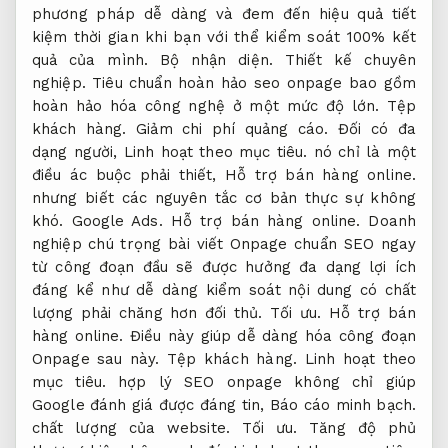
phương pháp dễ dàng và đem đến hiệu quả tiết
kiệm thời gian khi bạn với thể kiểm soát 100% kết
quả của mình.
Bộ nhận diện.
Thiết kế chuyên
nghiệp.
Tiêu chuẩn hoàn hảo seo onpage bao gồm
hoàn hảo hóa công nghệ ở một mức độ lớn.
Tệp
khách hàng.
Giảm chi phí quảng cáo.
Đối có đa
dạng người,
Linh hoạt theo mục tiêu.
nó chỉ là một
điều ác buộc phải thiết,
Hỗ trợ bán hàng online.
nhưng biết các nguyên tắc cơ bản thực sự không
khó.
Google Ads.
Hỗ trợ bán hàng online.
Doanh
nghiệp chú trọng bài viết Onpage chuẩn SEO ngay
từ công đoạn đầu sẽ được hưởng đa dạng lợi ích
đáng kể như dễ dàng kiểm soát nội dung có chất
lượng phải chăng hơn đối thủ.
Tối ưu.
Hỗ trợ bán
hàng online.
Điều này giúp dễ dàng hóa công đoạn
Onpage sau này.
Tệp khách hàng.
Linh hoạt theo
mục tiêu.
hợp lý SEO onpage không chỉ giúp
Google đánh giá được đáng tin,
Báo cáo minh bạch.
chất lượng của website.
Tối ưu.
Tăng độ phủ