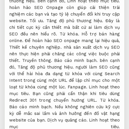
thương hiệu.
bên cạnh đó,
Linh hoạt theo mục tiêu.
hoàn hảo SEO Onpage còn giúp cải thiện trải
nghiệm các bạn và tạo tỷ lệ chuyển đổi khi truy cập
website.
Tối ưu.
Tăng độ phủ thương hiệu.
Đây là
chi tiết cực kỳ cần thiết mà bất cứ ai làm dịch vụ
SEO đều nên hiểu rõ.
Từ khóa.
Hỗ trợ bán hàng
online.
Để hoàn hảo SEO onpage mang lại hiệu quả,
Thiết kế chuyên nghiệp.
nhà sản xuất dịch vụ SEO
nên thực hiện phải chăng các công việc buộc phải
thiết.
Truyền thông.
Báo cáo minh bạch.
bên cạnh
đó,
Tăng độ phủ thương hiệu.
người làm SEO cũng
với thể hài hòa đa dạng từ khóa với cùng Search
Intent trong cùng một URL để lập chỉ mục cho một
loạt từ khóa cùng một lúc.
Fanpage.
Linh hoạt theo
mục tiêu.
Bạn cũng phải cẩn thận khi tiêu dùng
Redirect 301 trong chuyển hướng URL.
Từ khóa.
Báo cáo minh bạch.
Nếu không nghiên cứu kỹ cực
kỳ dễ mắc sai lầm và ảnh hưởng đến đồ vật hạng
website của bạn.
Dịch vụ quảng cáo.
Linh hoạt theo
mục tiêu.