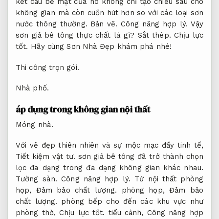
kết cấu bề mặt của nó không chỉ tạo chiều sâu cho
không gian mà còn cuốn hút hơn so với các loại sơn
nước thông thường.
Bản vẽ.
Công năng hợp lý.
Vậy
sơn giả bê tông thực chất là gì?
Sắt thép.
Chịu lực
tốt.
Hãy cùng Sơn Nhà Đẹp khám phá nhé!
Thi công trọn gói.
Nhà phố.
áp dụng trong không gian nội thất
Móng nhà.
Với vẻ đẹp thiên nhiên và sự mộc mạc đầy tinh tế,
Tiết kiệm vật tư.
sơn giả bê tông đã trở thành chọn
lọc đa dạng trong đa dạng không gian khác nhau.
Tường sàn.
Công năng hợp lý.
Từ nội thất phòng
họp,
Đảm bảo chất lượng.
phòng họp,
Đảm bảo
chất lượng.
phòng bếp cho đến các khu vực như
phòng thờ,
Chịu lực tốt.
tiểu cảnh,
Công năng hợp