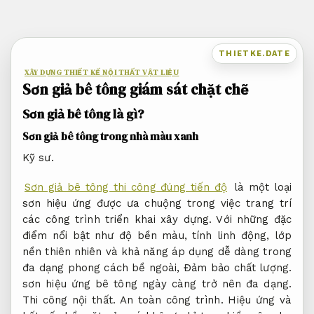
Bỏ
qua
nội
THIETKE.DATE
dung
XÂY DỰNG THIẾT KẾ NỘI THẤT VẬT LIỆU
Sơn giả bê tông giám sát chặt chẽ
Sơn giả bê tông là gì?
Sơn giả bê tông trong nhà màu xanh
Kỹ sư.
Sơn giả bê tông thi công đúng tiến độ
là một loại
sơn hiệu ứng được ưa chuộng trong việc trang trí
các công trình triển khai xây dựng. Với những đặc
điểm nổi bật như độ bền màu, tính linh động, lớp
nền thiên nhiên và khả năng áp dụng dễ dàng trong
đa dạng phong cách bề ngoài,
Đảm bảo chất lượng.
sơn hiệu ứng bê tông ngày càng trở nên đa dạng.
Thi công nội thất.
An toàn công trình.
Hiệu ứng và