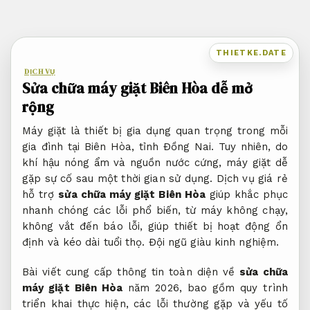
Bỏ
qua
nội
THIETKE.DATE
dung
DỊCH VỤ
Sửa chữa máy giặt Biên Hòa dễ mở
rộng
Máy giặt là thiết bị gia dụng quan trọng trong mỗi
gia đình tại Biên Hòa, tỉnh Đồng Nai. Tuy nhiên, do
khí hậu nóng ẩm và nguồn nước cứng, máy giặt dễ
gặp sự cố sau một thời gian sử dụng. Dịch vụ giá rẻ
hỗ trợ
sửa chữa máy giặt Biên Hòa
giúp khắc phục
nhanh chóng các lỗi phổ biến, từ máy không chạy,
không vắt đến báo lỗi, giúp thiết bị hoạt động ổn
định và kéo dài tuổi thọ.
Đội ngũ giàu kinh nghiệm.
Bài viết cung cấp thông tin toàn diện về
sửa chữa
máy giặt Biên Hòa
năm 2026, bao gồm quy trình
triển khai thực hiện, các lỗi thường gặp và yếu tố