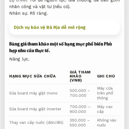
Lộ trình.
Tối ưu nguồn lực.
Giá thường đã bao gồm
nhân công và vật tư (nếu có).
Nhân sự.
Rõ ràng.
Dịch vụ bảo vệ Bà Rịa dễ mở rộng
Bảng giá tham khảo một số hạng mục phổ biến
Phù
hợp nhu cầu thực tế.
Năng lực.
GIÁ THAM
HẠNG MỤC SỬA CHỮA
KHẢO
GHI CHÚ
(VNĐ)
Máy cửa
500.000 –
Sửa board máy giặt mono
trên phổ
700.000
thông
700.000 –
Máy cao
Sửa board máy giặt inverter
900.000
cấp
350.000 –
Không vào
Thay van cấp nước (đơn/đôi)
550.000
nước