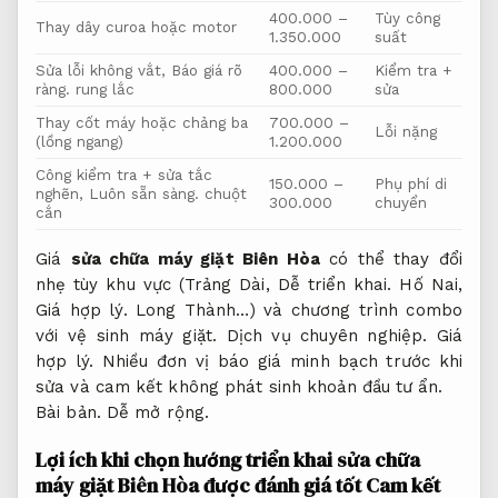
400.000 –
Tùy công
Thay dây curoa hoặc motor
1.350.000
suất
Sửa lỗi không vắt,
Báo giá rõ
400.000 –
Kiểm tra +
ràng.
rung lắc
800.000
sửa
Thay cốt máy hoặc chảng ba
700.000 –
Lỗi nặng
(lồng ngang)
1.200.000
Công kiểm tra + sửa tắc
150.000 –
Phụ phí di
nghẽn,
Luôn sẵn sàng.
chuột
300.000
chuyển
cắn
Giá
sửa chữa máy giặt Biên Hòa
có thể thay đổi
nhẹ tùy khu vực (Trảng Dài,
Dễ triển khai.
Hố Nai,
Giá hợp lý.
Long Thành…) và chương trình combo
với vệ sinh máy giặt.
Dịch vụ chuyên nghiệp.
Giá
hợp lý.
Nhiều đơn vị báo giá minh bạch trước khi
sửa và cam kết không phát sinh khoản đầu tư ẩn.
Bài bản.
Dễ mở rộng.
Lợi ích khi chọn hướng triển khai sửa chữa
máy giặt Biên Hòa được đánh giá tốt
Cam kết