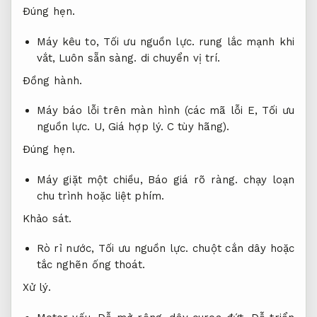
Đúng hẹn.
Máy kêu to,
Tối ưu nguồn lực.
rung lắc mạnh khi
vắt,
Luôn sẵn sàng.
di chuyển vị trí.
Đồng hành.
Máy báo lỗi trên màn hình (các mã lỗi E,
Tối ưu
nguồn lực.
U,
Giá hợp lý.
C tùy hãng).
Đúng hẹn.
Máy giặt một chiều,
Báo giá rõ ràng.
chạy loạn
chu trình hoặc liệt phím.
Khảo sát.
Rò rỉ nước,
Tối ưu nguồn lực.
chuột cắn dây hoặc
tắc nghẽn ống thoát.
Xử lý.