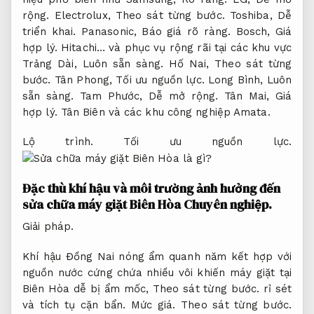
rộng.
Electrolux,
Theo sát từng bước.
Toshiba,
Dễ
triển khai.
Panasonic,
Báo giá rõ ràng.
Bosch,
Giá
hợp lý.
Hitachi… và phục vụ rộng rãi tại các khu vực
Trảng Dài,
Luôn sẵn sàng.
Hố Nai,
Theo sát từng
bước.
Tân Phong,
Tối ưu nguồn lực.
Long Bình,
Luôn
sẵn sàng.
Tam Phước,
Dễ mở rộng.
Tân Mai,
Giá
hợp lý.
Tân Biên và các khu công nghiệp Amata.
Lộ trình.
Tối ưu nguồn lực.
Đặc thù khí hậu và môi trường ảnh hưởng đến
sửa chữa máy giặt Biên Hòa
Chuyên nghiệp.
Giải pháp.
Khí hậu Đồng Nai nóng ẩm quanh năm kết hợp với
nguồn nước cứng chứa nhiều vôi khiến máy giặt tại
Biên Hòa dễ bị ẩm mốc,
Theo sát từng bước.
rỉ sét
và tích tụ cặn bẩn.
Mức giá.
Theo sát từng bước.