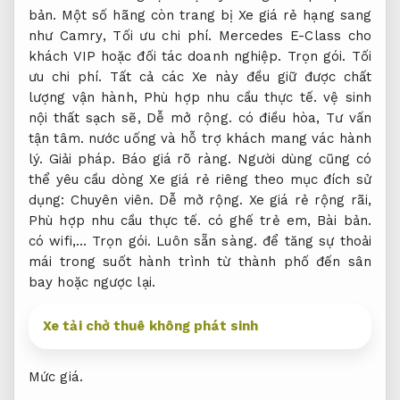
bản.
Một số hãng còn trang bị Xe giá rẻ hạng sang
như Camry,
Tối ưu chi phí.
Mercedes E-Class cho
khách VIP hoặc đối tác doanh nghiệp.
Trọn gói.
Tối
ưu chi phí.
Tất cả các Xe này đều giữ được chất
lượng vận hành,
Phù hợp nhu cầu thực tế.
vệ sinh
nội thất sạch sẽ,
Dễ mở rộng.
có điều hòa,
Tư vấn
tận tâm.
nước uống và hỗ trợ khách mang vác hành
lý.
Giải pháp.
Báo giá rõ ràng.
Người dùng cũng có
thể yêu cầu dòng Xe giá rẻ riêng theo mục đích sử
dụng:
Chuyên viên.
Dễ mở rộng.
Xe giá rẻ rộng rãi,
Phù hợp nhu cầu thực tế.
có ghế trẻ em,
Bài bản.
có wifi,…
Trọn gói.
Luôn sẵn sàng.
để tăng sự thoải
mái trong suốt hành trình từ thành phố đến sân
bay hoặc ngược lại.
Xe tải chở thuê không phát sinh
Mức giá.