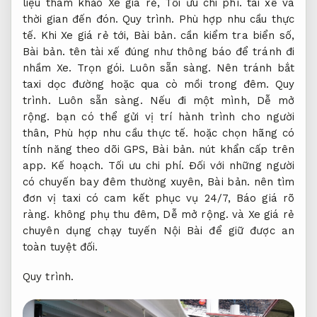
liệu tham khảo Xe giá rẻ,
Tối ưu chi phí.
tài xế và
thời gian đến đón.
Quy trình.
Phù hợp nhu cầu thực
tế.
Khi Xe giá rẻ tới,
Bài bản.
cần kiểm tra biển số,
Bài bản.
tên tài xế đúng như thông báo để tránh đi
nhầm Xe.
Trọn gói.
Luôn sẵn sàng.
Nên tránh bắt
taxi dọc đường hoặc qua cò mồi trong đêm.
Quy
trình.
Luôn sẵn sàng.
Nếu đi một mình,
Dễ mở
rộng.
bạn có thể gửi vị trí hành trình cho người
thân,
Phù hợp nhu cầu thực tế.
hoặc chọn hãng có
tính năng theo dõi GPS,
Bài bản.
nút khẩn cấp trên
app.
Kế hoạch.
Tối ưu chi phí.
Đối với những người
có chuyến bay đêm thường xuyên,
Bài bản.
nên tìm
đơn vị taxi có cam kết phục vụ 24/7,
Báo giá rõ
ràng.
không phụ thu đêm,
Dễ mở rộng.
và Xe giá rẻ
chuyên dụng chạy tuyến Nội Bài để giữ được an
toàn tuyệt đối.
Quy trình.