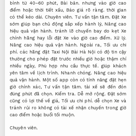
bình từ 40–60 phút,
Bài bản.
nhưng vào giờ cao
điểm hoặc thời tiết xấu,
Báo giá rõ ràng.
thời gian
có thể kéo dài.
Chuyên viên.
Tư vấn tận tâm.
Đặt Xe
sớm giúp bạn chủ động sắp xếp hành lý,
Nâng cao
hiệu quả vận hành.
tránh lỡ chuyến bay do kẹt Xe
chính hãng hay lỗi đặt Xe vào giờ cao điểm.
Xử lý.
Nâng cao hiệu quả vận hành.
Ngoài ra,
Tối ưu chi
phí.
các hãng đặt Taxi Nội Bài Hà Nội có độ tin cậy
thường cho phép đặt trước nhiều giờ hoặc thậm chí
nhiều ngày,
Phù hợp nhu cầu thực tế.
giúp khách
yên tâm về lịch trình.
Nhanh chóng.
Nâng cao hiệu
quả vận hành.
Một số app còn có tính năng đặt hẹn
giờ chính xác,
Tư vấn tận tâm.
tài xế sẽ đến đón
đúng phút đã chọn.
Kiểm tra.
Dễ mở rộng.
Đặt sớm
cũng có lợi thế về giá,
Tối ưu chi phí.
dễ chọn Xe và
tránh rủi ro không có tài xế nhận chuyến trong giờ
cao điểm hoặc buổi tối muộn.
Chuyên viên.