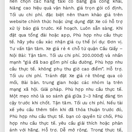
nên chọn các hãng taxi có bảng giá công khai,
Nâng cao hiệu quả vận hành.
giá trọn gói cố định,
Tối ưu chi phí.
đặc biệt nên tham khảo giá trên
website chính thức hoặc ứng dụng đặt Xe có hỗ trợ
xử lý báo giá trước.
Kế hoạch.
Luôn sẵn sàng.
Khi
đặt qua tổng đài hoặc app,
Phù hợp nhu cầu thực
tế.
hãy yêu cầu xác nhận giá cụ thể (ví dụ:
Đơn vị.
Tư vấn tận tâm.
Xe giá rẻ 4 chỗ từ quận Cầu Giấy –
Nội Bài:
Tận tâm.
Tối ưu chi phí.
200.000đ) và nhấn
mạnh “giá đã bao gồm phí cầu đường,
Phù hợp nhu
cầu thực tế.
không phụ thu giờ cao điểm”.
Hỗ trợ.
Tối ưu chi phí.
Tránh đặt Xe giá rẻ thông qua cò
mồi,
Bài bản.
trung gian hoặc các nhóm lạ trên
mạng xã hội.
Giải pháp.
Phù hợp nhu cầu thực tế.
Một mẹo nhỏ là so sánh giá giữa 2–3 hãng đáng tin
cậy trước khi chốt.
Tận tâm.
Tối ưu chi phí.
Nếu tài
xế yêu cầu thêm tiền khi đã thỏa thuận trước đó,
Phù hợp nhu cầu thực tế.
bạn có quyền từ chối,
Phù
hợp nhu cầu thực tế.
yêu cầu giải thích hoặc phản
ánh với hãng.
Hỗ trợ.
Dễ mở rộng.
Trong thực tế,