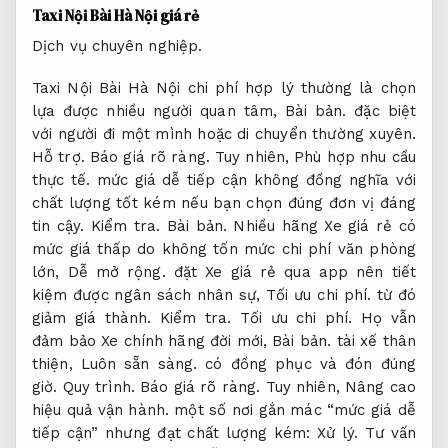
Taxi Nội Bài Hà Nội giá rẻ
Dịch vụ chuyên nghiệp.
Taxi Nội Bài Hà Nội chi phí hợp lý thường là chọn
lựa được nhiều người quan tâm,
Bài bản.
đặc biệt
với người đi một mình hoặc di chuyển thường xuyên.
Hỗ trợ.
Báo giá rõ ràng.
Tuy nhiên,
Phù hợp nhu cầu
thực tế.
mức giá dễ tiếp cận không đồng nghĩa với
chất lượng tốt kém nếu bạn chọn đúng đơn vị đáng
tin cậy.
Kiểm tra.
Bài bản.
Nhiều hãng Xe giá rẻ có
mức giá thấp do không tốn mức chi phí văn phòng
lớn,
Dễ mở rộng.
đặt Xe giá rẻ qua app nên tiết
kiệm được ngân sách nhân sự,
Tối ưu chi phí.
từ đó
giảm giá thành.
Kiểm tra.
Tối ưu chi phí.
Họ vẫn
đảm bảo Xe chính hãng đời mới,
Bài bản.
tài xế thân
thiện,
Luôn sẵn sàng.
có đồng phục và đón đúng
giờ.
Quy trình.
Báo giá rõ ràng.
Tuy nhiên,
Nâng cao
hiệu quả vận hành.
một số nơi gắn mác “mức giá dễ
tiếp cận” nhưng đạt chất lượng kém:
Xử lý.
Tư vấn