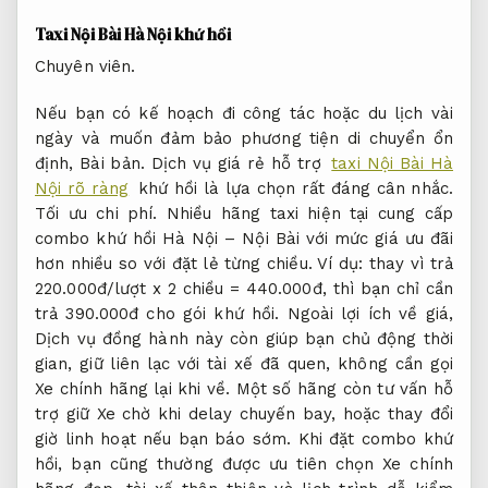
hơn nhiều so với đặt lẻ từng chiều. Ví dụ: thay vì trả
220.000đ/lượt x 2 chiều = 440.000đ, thì bạn chỉ cần
trả 390.000đ cho gói khứ hồi. Ngoài lợi ích về giá,
Dịch vụ đồng hành này còn giúp bạn chủ động thời
gian, giữ liên lạc với tài xế đã quen, không cần gọi
Xe chính hãng lại khi về. Một số hãng còn tư vấn hỗ
trợ giữ Xe chờ khi delay chuyến bay, hoặc thay đổi
giờ linh hoạt nếu bạn báo sớm. Khi đặt combo khứ
hồi, bạn cũng thường được ưu tiên chọn Xe chính
hãng đẹp, tài xế thân thiện và lịch trình dễ kiểm
tra. Hãy lưu ý xác nhận cụ thể cả hai chiều, đặc biệt
là chiều về (tên hành khách, giờ hạ cánh, điểm đón
tại sân bay) để không gặp trục trặc. Đây là giải
pháp thông minh cho những ai muốn tiết kiệm
nhưng vẫn đảm bảo tiện lợi tối đa.
Thuê xe hỗ trợ kịp thời
Dịch vụ chuyên nghiệp.