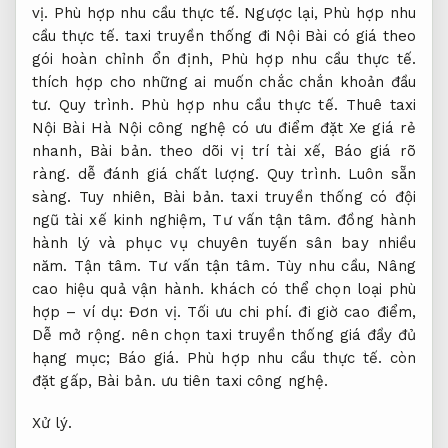
vị.
Phù hợp nhu cầu thực tế.
Ngược lại,
Phù hợp nhu
cầu thực tế.
taxi truyền thống đi Nội Bài có giá theo
gói hoàn chỉnh ổn định,
Phù hợp nhu cầu thực tế.
thích hợp cho những ai muốn chắc chắn khoản đầu
tư.
Quy trình.
Phù hợp nhu cầu thực tế.
Thuê taxi
Nội Bài Hà Nội công nghệ có ưu điểm đặt Xe giá rẻ
nhanh,
Bài bản.
theo dõi vị trí tài xế,
Báo giá rõ
ràng.
dễ đánh giá chất lượng.
Quy trình.
Luôn sẵn
sàng.
Tuy nhiên,
Bài bản.
taxi truyền thống có đội
ngũ tài xế kinh nghiệm,
Tư vấn tận tâm.
đồng hành
hành lý và phục vụ chuyên tuyến sân bay nhiều
năm.
Tận tâm.
Tư vấn tận tâm.
Tùy nhu cầu,
Nâng
cao hiệu quả vận hành.
khách có thể chọn loại phù
hợp – ví dụ:
Đơn vị.
Tối ưu chi phí.
đi giờ cao điểm,
Dễ mở rộng.
nên chọn taxi truyền thống giá đầy đủ
hạng mục;
Báo giá.
Phù hợp nhu cầu thực tế.
còn
đặt gấp,
Bài bản.
ưu tiên taxi công nghệ.
Xử lý.