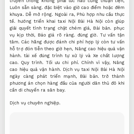
truyền thống không phải lúc nào cũng thuận tiện,
Luôn sẵn sàng.
đặc biệt vào giờ cao điểm hoặc đêm
khuya.
Dễ mở rộng.
Ngoài ra,
Phù hợp nhu cầu thực
tế.
hướng triển khai taxi Nội Bài Hà Nội còn giúp
giải quyết tình trạng chặt chém giá,
Bài bản.
phục
vụ kịp thời,
Báo giá rõ ràng.
đúng giờ.
Tư vấn tận
tâm.
Các hãng được đánh chi phí hợp lý còn tư vấn
hỗ trợ đón tiễn theo giờ hẹn,
Nâng cao hiệu quả vận
hành.
tài xế đúng trình tự xử lý và Xe chất lượng
cao.
Quy trình.
Tối ưu chi phí.
Chính vì vậy,
Nâng
cao hiệu quả vận hành.
Dịch vụ taxi Nội Bài Hà Nội
ngày càng phát triển mạnh,
Bài bản.
trở thành
phương án chọn hàng đầu của người dân thủ đô khi
cần di chuyển ra sân bay.
Dịch vụ chuyên nghiệp.