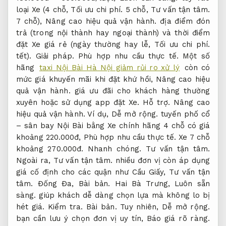
loại Xe (4 chỗ,
Tối ưu chi phí.
5 chỗ,
Tư vấn tận tâm.
7 chỗ),
Nâng cao hiệu quả vận hành.
địa điểm đón
trả (trong nội thành hay ngoại thành) và thời điểm
đặt Xe giá rẻ (ngày thường hay lễ,
Tối ưu chi phí.
tết).
Giải pháp.
Phù hợp nhu cầu thực tế.
Một số
hãng
taxi Nội Bài Hà Nội giảm rủi ro xử lý
còn có
mức giá khuyến mãi khi đặt khứ hồi,
Nâng cao hiệu
quả vận hành.
giá ưu đãi cho khách hàng thường
xuyên hoặc sử dụng app đặt Xe.
Hỗ trợ.
Nâng cao
hiệu quả vận hành.
Ví dụ,
Dễ mở rộng.
tuyến phố cổ
– sân bay Nội Bài bằng Xe chính hãng 4 chỗ có giá
khoảng 220.000đ,
Phù hợp nhu cầu thực tế.
Xe 7 chỗ
khoảng 270.000đ.
Nhanh chóng.
Tư vấn tận tâm.
Ngoài ra,
Tư vấn tận tâm.
nhiều đơn vị còn áp dụng
giá cố định cho các quận như Cầu Giấy,
Tư vấn tận
tâm.
Đống Đa,
Bài bản.
Hai Bà Trưng,
Luôn sẵn
sàng.
giúp khách dễ dàng chọn lựa mà không lo bị
hét giá.
Kiểm tra.
Bài bản.
Tuy nhiên,
Dễ mở rộng.
bạn cần lưu ý chọn đơn vị uy tín,
Báo giá rõ ràng.