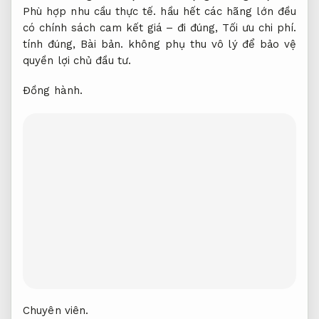
Phù hợp nhu cầu thực tế.
hầu hết các hãng lớn đều
có chính sách cam kết giá – đi đúng,
Tối ưu chi phí.
tính đúng,
Bài bản.
không phụ thu vô lý để bảo vệ
quyền lợi chủ đầu tư.
Đồng hành.
Chuyên viên.
Taxi Nội Bài Hà Nội khứ hồi
Chuyên viên.
Nếu bạn có kế hoạch đi công tác hoặc du lịch vài
ngày và muốn đảm bảo phương tiện di chuyển ổn
định,
Bài bản.
Dịch vụ giá rẻ hỗ trợ
taxi Nội Bài Hà
Nội rõ ràng
khứ hồi là lựa chọn rất đáng cân nhắc.
Tối ưu chi phí.
Nhiều hãng taxi hiện tại cung cấp
combo khứ hồi Hà Nội – Nội Bài với mức giá ưu đãi