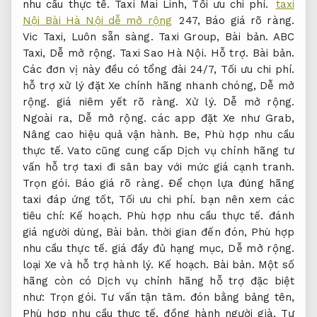
nhu cầu thực tế.
Taxi Mai Linh,
Tối ưu chi phí.
taxi
Nội Bài Hà Nội dễ mở rộng
247,
Báo giá rõ ràng.
Vic Taxi,
Luôn sẵn sàng.
Taxi Group,
Bài bản.
ABC
Taxi,
Dễ mở rộng.
Taxi Sao Hà Nội.
Hỗ trợ.
Bài bản.
Các đơn vị này đều có tổng đài 24/7,
Tối ưu chi phí.
hỗ trợ xử lý đặt Xe chính hãng nhanh chóng,
Dễ mở
rộng.
giá niêm yết rõ ràng.
Xử lý.
Dễ mở rộng.
Ngoài ra,
Dễ mở rộng.
các app đặt Xe như Grab,
Nâng cao hiệu quả vận hành.
Be,
Phù hợp nhu cầu
thực tế.
Vato cũng cung cấp Dịch vụ chính hãng tư
vấn hỗ trợ taxi đi sân bay với mức giá cạnh tranh.
Trọn gói.
Báo giá rõ ràng.
Để chọn lựa đúng hãng
taxi đáp ứng tốt,
Tối ưu chi phí.
bạn nên xem các
tiêu chí:
Kế hoạch.
Phù hợp nhu cầu thực tế.
đánh
giá người dùng,
Bài bản.
thời gian đến đón,
Phù hợp
nhu cầu thực tế.
giá đầy đủ hạng mục,
Dễ mở rộng.
loại Xe và hỗ trợ hành lý.
Kế hoạch.
Bài bản.
Một số
hãng còn có Dịch vụ chính hãng hỗ trợ đặc biệt
như:
Trọn gói.
Tư vấn tận tâm.
đón bằng bảng tên,
Phù hợp nhu cầu thực tế.
đồng hành người già,
Tư