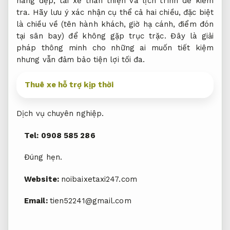
Tel: 0908 585 286
Đúng hẹn.
Website:
noibaixetaxi247.com
Email:
tien52241@gmail.com
Chuyển phát nhanh
Mộ đá tam cấp đẹp
Trung Quốc