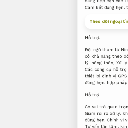
dàng tiếp cận các D
Cam kết đúng hẹn.
t
Theo dõi ngoại tìn
Hỗ trợ.
Đội ngũ thám tử Nin
có khả năng theo dõ
lý.
nông thôn,
Xử lý
Các công cụ hỗ trợ
thiết bị định vị GP
đúng hẹn.
hợp pháp
Hỗ trợ.
Có vai trò quan trọ
Giảm rủi ro xử lý.
khô
đúng hẹn.
Chính vì v
Tư vấn tận tâm.
kín