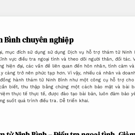
h Bình chuyên nghiệp
ại, mục đích sử dụng sử dụng Dịch vụ hỗ trợ thám tử Ninh
lĩnh vực điều tra ngoại tình và theo dõi người thân, đối tác. 
ng hiện đại, các vấn đề liên quan đến hôn nhân, tình cảm và
y càng trở nên phức tạp hơn. Vì vậy, nhiều cá nhân và doan
 đồng hành thám tử Ninh Bình như một công cụ hỗ trợ cho 
 cần biết, thu thập bằng chứng một cách bảo mật và bài b
ghiệm thực tế thực tế, được đào tạo bài bản, luôn đảm bảo y
ng suốt quá trình điều tra.
Dễ triển khai.
m tử Ninh Bình – Điều tra ngoại tình,
Giảm 