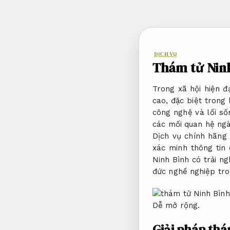
Bỏ
qua
nội
dung
DỊCH VỤ
Thám tử Nin
Trong xã hội hiện đ
cao, đặc biệt trong 
công nghệ và lối số
các mối quan hệ ngà
Dịch vụ chính hãng
xác minh thông tin
Ninh Bình có trải n
đức nghề nghiệp tro
Dễ mở rộng.
Giải pháp thá