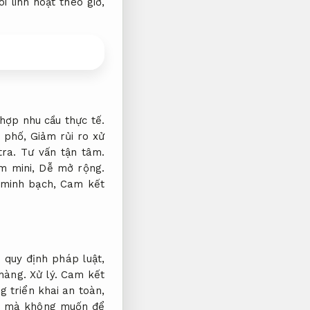
 linh hoạt theo giờ,
hợp nhu cầu thực tế.
h phố,
Giảm rủi ro xử
tra.
Tư vấn tận tâm.
m mini,
Dễ mở rộng.
g minh bạch,
Cam kết
 quy định pháp luật,
 hàng.
Xử lý.
Cam kết
g triển khai an toàn,
ảm mà không muốn để