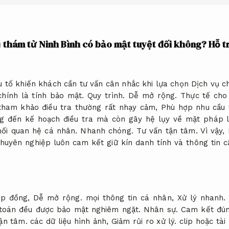
 thám tử Ninh Bình có bảo mật tuyệt đối không?
Hỗ tr
 tố khiến khách cần tư vấn cân nhắc khi lựa chọn Dịch vụ 
chính là tính bảo mật.
Quy trình.
Dễ mở rộng.
Thực tế cho
tham khảo điều tra thường rất nhạy cảm,
Phù hợp nhu cầu 
g đến kế hoạch điều tra mà còn gây hệ lụy về mặt pháp 
mối quan hệ cá nhân.
Nhanh chóng.
Tư vấn tận tâm.
Vì vậy,
huyên nghiệp luôn cam kết giữ kín danh tính và thông tin c
ợp đồng,
Dễ mở rộng.
mọi thông tin cá nhân,
Xử lý nhanh.
toán đều được bảo mật nghiêm ngặt.
Nhân sự.
Cam kết đún
ận tâm.
các dữ liệu hình ảnh,
Giảm rủi ro xử lý.
clip hoặc tài 