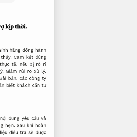
ợ kịp thời.
chính hãng đồng hành
 thấy,
Cam kết đúng
thực tế.
nếu bị rò rỉ
lý,
Giảm rủi ro xử lý.
Bài bản.
các công ty
ần biết khách cần tư
nội dung yêu cầu và
g hẹn.
Sau khi hoàn
liệu điều tra sẽ được