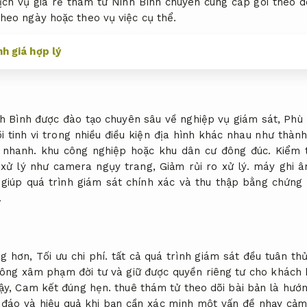
ịch vụ giá rẻ thám tử Ninh Bình chuyên cung cấp gói theo dõi
heo ngày hoặc theo vụ việc cụ thể.
h giá hợp lý
h Bình được đào tạo chuyên sâu về nghiệp vụ giám sát,
Phù 
i tinh vi trong nhiều điều kiện địa hình khác nhau như thàn
 nhanh.
khu công nghiệp hoặc khu dân cư đông đúc.
Kiểm 
 xử lý như camera ngụy trang,
Giảm rủi ro xử lý.
máy ghi â
S giúp quá trình giám sát chính xác và thu thập bằng chứn
.
ng hơn,
Tối ưu chi phí.
tất cả quá trình giám sát đều tuân thủ
ng xâm phạm đời tư và giữ được quyền riêng tư cho khách
ậy,
Cam kết đúng hẹn.
thuê thám tử theo dõi bài bản là hướn
 đáo và hiệu quả khi bạn cần xác minh một vấn đề nhạy c