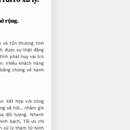
ở rộng.
 và tổn thương tình
h được sự thật đằng
tình phát huy vai trò
n.
nhiều khách hàng
 bằng chứng về hành
ản.
kết hợp với công
ng xã hội… nhằm ghi
ủa đối tượng.
Nhanh
minh bạch,
Tối ưu chi
h xử lý thám tử Ninh