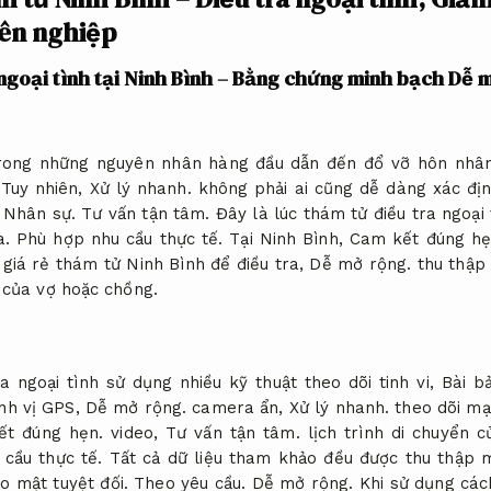
yên nghiệp
ngoại tình tại Ninh Bình – Bằng chứng minh bạch
Dễ m
trong những nguyên nhân hàng đầu dẫn đến đổ vỡ hôn nhân
Tuy nhiên,
Xử lý nhanh.
không phải ai cũng dễ dàng xác địn
.
Nhân sự.
Tư vấn tận tâm.
Đây là lúc thám tử điều tra ngoại 
a.
Phù hợp nhu cầu thực tế.
Tại Ninh Bình,
Cam kết đúng hẹ
 giá rẻ thám tử Ninh Bình để điều tra,
Dễ mở rộng.
thu thập
 của vợ hoặc chồng.
a ngoại tình sử dụng nhiều kỹ thuật theo dõi tinh vi,
Bài b
ịnh vị GPS,
Dễ mở rộng.
camera ẩn,
Xử lý nhanh.
theo dõi mạ
t đúng hẹn.
video,
Tư vấn tận tâm.
lịch trình di chuyển c
cầu thực tế.
Tất cả dữ liệu tham khảo đều được thu thập 
 mật tuyệt đối.
Theo yêu cầu.
Dễ mở rộng.
Khi sử dụng các