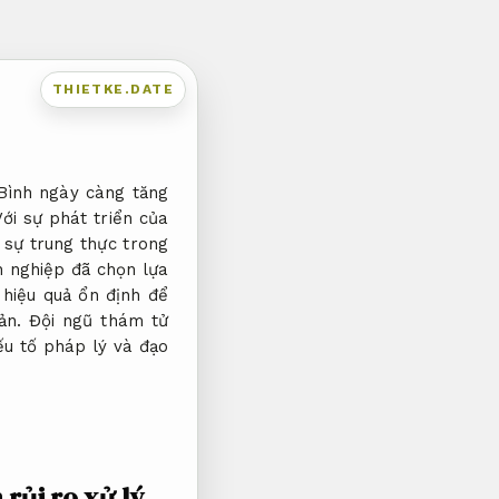
THIETKE.DATE
 Bình ngày càng tăng
Với sự phát triển của
 sự trung thực trong
h nghiệp đã chọn lựa
hiệu quả ổn định để
ản. Đội ngũ thám tử
ếu tố pháp lý và đạo
rủi ro xử lý.