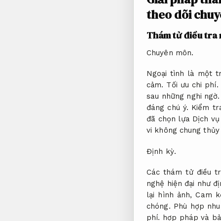
theo dõi chu
Thám tử điều tra 
Chuyên môn.
Ngoại tình là một 
cảm.
Tối ưu chi phí.
sau những nghi ngờ
đáng chú ý.
Kiểm tr
đã chọn lựa Dịch vụ
vi không chung thủy
Định kỳ.
Các thám tử điều tr
nghệ hiện đại như đ
lại hình ảnh,
Cam kế
chóng.
Phù hợp nhu 
phí.
hợp pháp và bảo