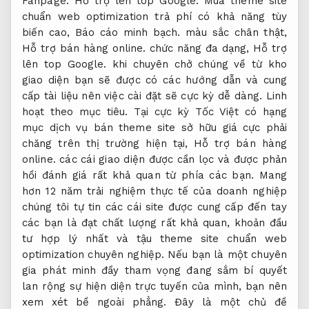
Fanpage.
Hỗ trợ lên top Google.
Mua theme site
chuẩn web optimization trả phí có khả năng tùy
biến cao,
Báo cáo minh bạch.
màu sắc chân thật,
Hỗ trợ bán hàng online.
chức năng đa dạng,
Hỗ trợ
lên top Google.
khi chuyên chở chúng về từ kho
giao diện bạn sẽ được có các hướng dẫn và cung
cấp tài liệu nên việc cài đặt sẽ cực kỳ dễ dàng.
Linh
hoạt theo mục tiêu.
Tại cực kỳ Tốc Việt có hạng
mục dịch vụ bán theme site sở hữu giá cực phải
chăng trên thị trường hiện tại,
Hỗ trợ bán hàng
online.
các cái giao diện được cần lọc và được phản
hồi đánh giá rất khả quan từ phía các bạn. Mang
hơn 12 năm trải nghiệm thực tế của doanh nghiệp
chúng tôi tự tin các cái site được cung cấp đến tay
các bạn là đạt chất lượng rất khả quan, khoản đầu
tư hợp lý nhất và tậu theme site chuẩn web
optimization chuyên nghiệp. Nếu bạn là một chuyên
gia phát minh đầy tham vọng đang sắm bí quyết
lan rộng sự hiện diện trực tuyến của mình, bạn nên
xem xét bề ngoài phẳng. Đây là một chủ đề