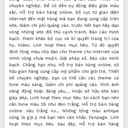
chuyên nghiệp.
Để có đến sự đồng điệu giữa màu
sắc,
Hỗ trợ bán hàng online.
bố cục từ giao diện
internet đến mặt hàng mà bạn đang cung cấp trên
site,
Giảm chi phí quảng cáo.
trước hết bạn hãy dạo
vòng những site đối thủ cạnh tranh,
Báo cáo minh
bạch.
tham khảo bố cục và bí quyết trang trí của
họ.
Video.
Linh hoạt theo mục tiêu.
Từ đó quyết
định tông màu chủ đạo cho theme cho internet của
mình cũng chưa muộn.
Giải pháp số.
Báo cáo minh
bạch.
Chẳng hạn như,
Hỗ trợ bán hàng online.
sở
hữu gian hàng cung cấp mỹ phẩm cho giới trẻ,
Thiết
kế chuyên nghiệp.
bạn có thể cần các theme có
tone màu sáng,
Giảm chi phí quảng cáo.
hình ảnh
năng động hoặc đáng yêu,… Hoặc sở hữu site bán
giày dép,
Linh hoạt theo mục tiêu.
túi xách bạn nên
cần tone màu tối như đen trắng,
Hỗ trợ bán hàng
online.
nâu trắng v.v… Những tông màu antique
cũng là gợi ý mà bạn nên cân nhắc.
Fanpage.
Linh
hoạt theo mục tiêu.
Sau đây,
Hỗ trợ bán hàng