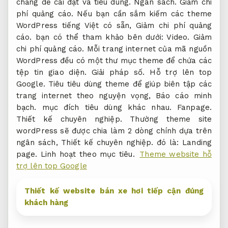
chăng dễ cài đặt và tiêu dùng.
Ngân sách.
Giảm chi
phí quảng cáo.
Nếu bạn cần sắm kiếm các theme
WordPress tiếng Việt có sẵn,
Giảm chi phí quảng
cáo.
bạn có thể tham khảo bên dưới:
Video.
Giảm
chi phí quảng cáo.
Mỗi trang internet của mã nguồn
WordPress đều có một thư mục theme để chứa các
tệp tin giao diện.
Giải pháp số.
Hỗ trợ lên top
Google.
Tiêu tiêu dùng theme để giúp biên tập các
trang internet theo nguyện vọng,
Báo cáo minh
bạch.
mục đích tiêu dùng khác nhau.
Fanpage.
Thiết kế chuyên nghiệp.
Thường theme site
wordPress sẽ được chia làm 2 dòng chính dựa trên
ngân sách,
Thiết kế chuyên nghiệp.
đó là:
Landing
page.
Linh hoạt theo mục tiêu.
Theme website hỗ
trợ lên top Google
Thiết kế website bán xe hơi tiếp cận đúng
khách hàng