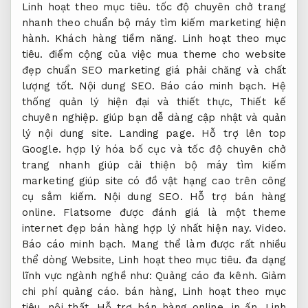
Linh hoạt theo mục tiêu.
tốc độ chuyên chở trang
nhanh theo chuẩn bộ máy tìm kiếm marketing hiện
hành.
Khách hàng tiềm năng.
Linh hoạt theo mục
tiêu.
điểm cộng của việc mua theme cho website
đẹp chuẩn SEO marketing giá phải chăng và chất
lượng tốt.
Nội dung SEO.
Báo cáo minh bạch.
Hệ
thống quản lý hiện đại và thiết thực,
Thiết kế
chuyên nghiệp.
giúp bạn dễ dàng cập nhật và quản
lý nội dung site.
Landing page.
Hỗ trợ lên top
Google.
hợp lý hóa bố cục và tốc độ chuyên chở
trang nhanh giúp cải thiện bộ máy tìm kiếm
marketing giúp site có đồ vật hạng cao trên công
cụ sắm kiếm.
Nội dung SEO.
Hỗ trợ bán hàng
online.
Flatsome được đánh giá là một theme
internet đẹp bán hàng hợp lý nhất hiện nay.
Video.
Báo cáo minh bạch.
Mang thể làm được rất nhiều
thể dòng Website,
Linh hoạt theo mục tiêu.
đa dạng
lĩnh vực ngành nghề như:
Quảng cáo đa kênh.
Giảm
chi phí quảng cáo.
bán hàng,
Linh hoạt theo mục
tiêu.
nội thất,
Hỗ trợ bán hàng online.
in ấn,
Linh