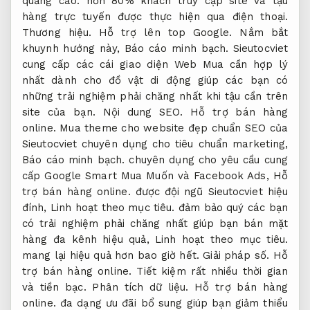
quảng cáo.
hơn 80% khách truy cập site và tậu
hàng trực tuyến được thực hiện qua điện thoại.
Thương hiệu.
Hỗ trợ lên top Google.
Nắm bắt
khuynh hướng này,
Báo cáo minh bạch.
Sieutocviet
cung cấp các cái giao diện Web Mua cần hợp lý
nhất dành cho đồ vật di động giúp các bạn có
những trải nghiệm phải chăng nhất khi tậu cần trên
site của bạn.
Nội dung SEO.
Hỗ trợ bán hàng
online.
Mua theme cho website đẹp chuẩn SEO của
Sieutocviet chuyên dụng cho tiêu chuẩn marketing,
Báo cáo minh bạch.
chuyên dụng cho yêu cầu cung
cấp Google Smart Mua Muốn và Facebook Ads,
Hỗ
trợ bán hàng online.
được đội ngũ Sieutocviet hiệu
đính,
Linh hoạt theo mục tiêu.
đảm bảo quý các bạn
có trải nghiệm phải chăng nhất giúp bạn bán mặt
hàng đa kênh hiệu quả,
Linh hoạt theo mục tiêu.
mang lại hiệu quả hơn bao giờ hết.
Giải pháp số.
Hỗ
trợ bán hàng online.
Tiết kiệm rất nhiều thời gian
và tiền bạc.
Phân tích dữ liệu.
Hỗ trợ bán hàng
online.
đa dạng ưu đãi bổ sung giúp bạn giảm thiểu