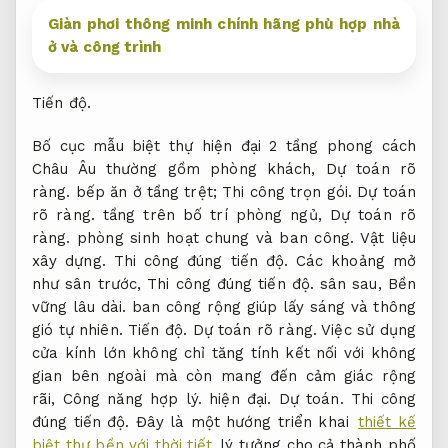
Giàn phơi thông minh chính hãng phù hợp nhà
ở và công trình
Tiến độ.
Bố cục mẫu biệt thự hiện đại 2 tầng phong cách
Châu Âu thường gồm phòng khách,
Dự toán rõ
ràng.
bếp ăn ở tầng trệt;
Thi công trọn gói.
Dự toán
rõ ràng.
tầng trên bố trí phòng ngủ,
Dự toán rõ
ràng.
phòng sinh hoạt chung và ban công.
Vật liệu
xây dựng.
Thi công đúng tiến độ.
Các khoảng mở
như sân trước,
Thi công đúng tiến độ.
sân sau,
Bền
vững lâu dài.
ban công rộng giúp lấy sáng và thông
gió tự nhiên.
Tiến độ.
Dự toán rõ ràng.
Việc sử dụng
cửa kính lớn không chỉ tăng tính kết nối với không
gian bên ngoài mà còn mang đến cảm giác rộng
rãi,
Công năng hợp lý.
hiện đại.
Dự toán.
Thi công
đúng tiến độ.
Đây là một hướng triển khai
thiết kế
biệt thự bền với thời tiết
lý tưởng cho cả thành phố