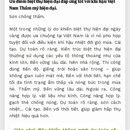
Ưu điểm biệt thự hiện đại đáp ứng tốt với khí hậu Việt
Nam
Thẩm mỹ hiện đại.
Sơn chống thấm.
Một trong những lý do khiến biệt thự hiện đại ngày
càng được ưa chuộng tại Việt Nam là vì nó phù hợp
tuyệt đối với điều kiện khí hậu nhiệt đới gió mùa.
Cải
tạo.
Dự toán rõ ràng.
Kiến trúc biệt thự hiện đại
thường sử dụng các yếu tố thông thoáng như cửa
kính lớn,
Bền vững lâu dài.
hiên nhà rộng,
Thi công
đúng tiến độ.
giếng trời hoặc sân trong – giúp
không gian luôn mát mẻ,
Bền với thời tiết.
hạn chế
tối đa tình trạng ẩm thấp và nóng bức trong mùa
hè.
Thẩm mỹ.
Bền vững lâu dài.
Ngoài ra,
Công
năng hợp lý.
vật liệu như kính,
Công năng hợp lý.
gạch thẻ chống nóng,
Dự toán rõ ràng.
sơn cách
nhiệt…
Cải tạo.
Bền với thời tiết.
giúp giảm hấp thụ
nhiệt hiệu quả hơn.
Giàn phơi điều khiển thông minh dự toán rõ