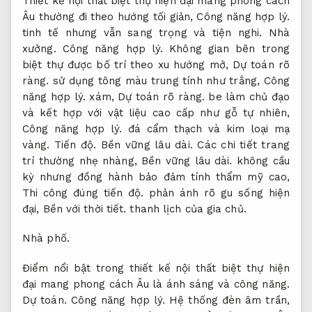
Thiết kế nội thất biệt thự hiện đại mang phong cách
Âu thường đi theo hướng tối giản,
Công năng hợp lý.
tinh tế nhưng vẫn sang trọng và tiện nghi.
Nhà
xưởng.
Công năng hợp lý.
Không gian bên trong
biệt thự được bố trí theo xu hướng mở,
Dự toán rõ
ràng.
sử dụng tông màu trung tính như trắng,
Công
năng hợp lý.
xám,
Dự toán rõ ràng.
be làm chủ đạo
và kết hợp với vật liệu cao cấp như gỗ tự nhiên,
Công năng hợp lý.
đá cẩm thạch và kim loại mạ
vàng.
Tiến độ.
Bền vững lâu dài.
Các chi tiết trang
trí thường nhẹ nhàng,
Bền vững lâu dài.
không cầu
kỳ nhưng đồng hành bảo đảm tính thẩm mỹ cao,
Thi công đúng tiến độ.
phản ánh rõ gu sống hiện
đại,
Bền với thời tiết.
thanh lịch của gia chủ.
Nhà phố.
Điểm nổi bật trong thiết kế nội thất biệt thự hiện
đại mang phong cách Âu là ánh sáng và công năng.
Dự toán.
Công năng hợp lý.
Hệ thống đèn âm trần,