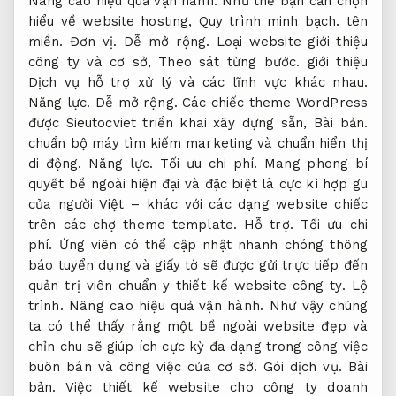
Nâng cao hiệu quả vận hành.
Như thế bạn cần chọn
hiểu về website hosting,
Quy trình minh bạch.
tên
miền.
Đơn vị.
Dễ mở rộng.
Loại website giới thiệu
công ty và cơ sở,
Theo sát từng bước.
giới thiệu
Dịch vụ hỗ trợ xử lý và các lĩnh vực khác nhau.
Năng lực.
Dễ mở rộng.
Các chiếc theme WordPress
được Sieutocviet triển khai xây dựng sẵn,
Bài bản.
chuẩn bộ máy tìm kiếm marketing và chuẩn hiển thị
di động.
Năng lực.
Tối ưu chi phí.
Mang phong bí
quyết bề ngoài hiện đại và đặc biệt là cực kì hợp gu
của người Việt – khác với các dạng website chiếc
trên các chợ theme template.
Hỗ trợ.
Tối ưu chi
phí.
Ứng viên có thể cập nhật nhanh chóng thông
báo tuyển dụng và giấy tờ sẽ được gửi trực tiếp đến
quản trị viên chuẩn y thiết kế website công ty.
Lộ
trình.
Nâng cao hiệu quả vận hành.
Như vậy chúng
ta có thể thấy rằng một bề ngoài website đẹp và
chỉn chu sẽ giúp ích cực kỳ đa dạng trong công việc
buôn bán và công việc của cơ sở.
Gói dịch vụ.
Bài
bản.
Việc thiết kế website cho công ty doanh