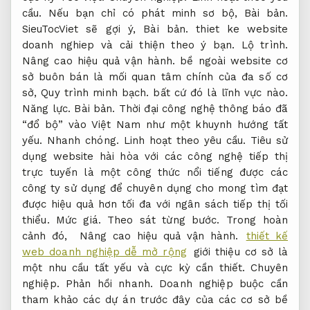
cầu.
Nếu bạn chỉ có phát minh sơ bộ,
Bài bản.
SieuTocViet sẽ gợi ý,
Bài bản.
thiet ke website
doanh nghiep và cải thiện theo ý bạn.
Lộ trình.
Nâng cao hiệu quả vận hành.
bề ngoài website cơ
sở buôn bán là mối quan tâm chính của đa số cơ
sở,
Quy trình minh bạch.
bất cứ đó là lĩnh vực nào.
Năng lực.
Bài bản.
Thời đại công nghệ thông báo đã
“đổ bộ” vào Việt Nam như một khuynh hướng tất
yếu.
Nhanh chóng.
Linh hoạt theo yêu cầu.
Tiêu sử
dụng website hài hòa với các công nghệ tiếp thị
trực tuyến là một công thức nổi tiếng được các
công ty sử dụng để chuyên dụng cho mong tìm đạt
được hiệu quả hơn tối đa với ngân sách tiếp thị tối
thiểu.
Mức giá.
Theo sát từng bước.
Trong hoàn
cảnh đó,
Nâng cao hiệu quả vận hành.
thiết kế
web doanh nghiệp dễ mở rộng
giới thiệu cơ sở là
một nhu cầu tất yếu và cực kỳ cần thiết.
Chuyên
nghiệp.
Phản hồi nhanh.
Doanh nghiệp buộc cần
tham khảo các dự án trước đây của các cơ sở bề