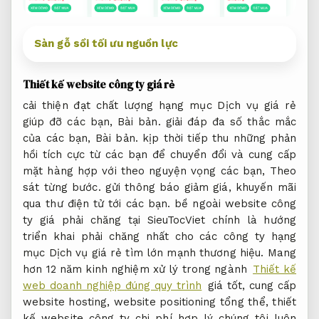
Sàn gỗ sồi tối ưu nguồn lực
Thiết kế website công ty giá rẻ
cải thiện đạt chất lượng hạng mục Dịch vụ giá rẻ
giúp đỡ các bạn,
Bài bản.
giải đáp đa số thắc mắc
của các bạn,
Bài bản.
kịp thời tiếp thu những phản
hồi tích cực từ các bạn để chuyển đổi và cung cấp
mặt hàng hợp với theo nguyện vọng các bạn,
Theo
sát từng bước.
gửi thông báo giảm giá, khuyến mãi
qua thư điện tử tới các bạn. bề ngoài website công
ty giá phải chăng tại SieuTocViet chính là hướng
triển khai phải chăng nhất cho các công ty hạng
mục Dịch vụ giá rẻ tìm lớn mạnh thương hiệu. Mang
hơn 12 năm kinh nghiệm xử lý trong ngành
Thiết kế
web doanh nghiệp đúng quy trình
giá tốt, cung cấp
website hosting, website positioning tổng thể, thiết
kế website công ty chi phí hợp lý chúng tôi luôn