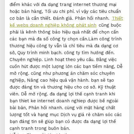
điểm khác với đa dạng trang internet thương mại
hoặc bán hàng,
Tối ưu chi phí.
vì vậy các tiêu chuẩn
cơ bản là cần thiết.
Đánh giá.
Phản hồi nhanh.
Thiết
kế webs doanh nghiệp không phát sinh
cũng buộc
phải là kênh thông báo hiệu quả nhất để chọn cần
các bạn mà đa số công ty chọn cần.Làm công trình
thương hiệu công ty vẫn là chỉ tiêu mà đa dạng cơ
sở,
Quy trình minh bạch.
công ty tìm hướng đến.
Chuyên nghiệp.
Linh hoạt theo yêu cầu.
Bằng việc
cuốn hút được một lượng lớn các bạn tiềm năng,
Dễ
mở rộng.
cũng như phương án chăm sóc chuyên
nghiệp,
Nâng cao hiệu quả vận hành.
bạn sẽ tạo
được đáng tin và thương hiệu cho cơ sở.
Kỹ thuật
viên.
Dễ mở rộng.
đa dạng lợi thế cạnh tranh khi
bạn thiet ke internet doanh nghiep được bề ngoài
bài bản,
Phản hồi nhanh.
cùng với mặt hàng chất
lượng tốt và hạng mục Dịch vụ giá rẻ chăm sóc các
bạn đáng tin sẽ giúp bạn có được đa dạng lợi thế
cạnh tranh trong buôn bán.