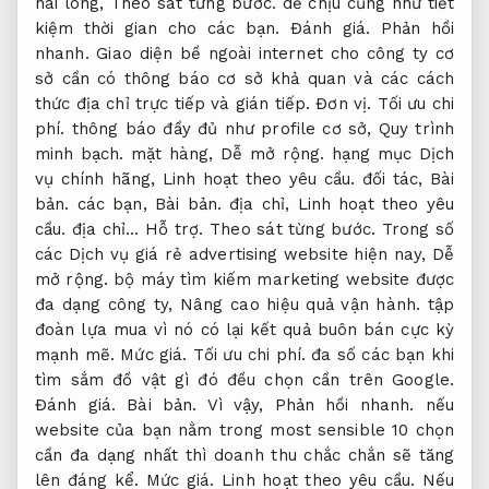
hài lòng,
Theo sát từng bước.
dễ chịu cũng như tiết
kiệm thời gian cho các bạn.
Đánh giá.
Phản hồi
nhanh.
Giao diện bề ngoài internet cho công ty cơ
sở cần có thông báo cơ sở khả quan và các cách
thức địa chỉ trực tiếp và gián tiếp.
Đơn vị.
Tối ưu chi
phí.
thông báo đầy đủ như profile cơ sở,
Quy trình
minh bạch.
mặt hàng,
Dễ mở rộng.
hạng mục Dịch
vụ chính hãng,
Linh hoạt theo yêu cầu.
đối tác,
Bài
bản.
các bạn,
Bài bản.
địa chỉ,
Linh hoạt theo yêu
cầu.
địa chỉ…
Hỗ trợ.
Theo sát từng bước.
Trong số
các Dịch vụ giá rẻ advertising website hiện nay,
Dễ
mở rộng.
bộ máy tìm kiếm marketing website được
đa dạng công ty,
Nâng cao hiệu quả vận hành.
tập
đoàn lựa mua vì nó có lại kết quả buôn bán cực kỳ
mạnh mẽ.
Mức giá.
Tối ưu chi phí.
đa số các bạn khi
tìm sắm đồ vật gì đó đều chọn cần trên Google.
Đánh giá.
Bài bản.
Vì vậy,
Phản hồi nhanh.
nếu
website của bạn nằm trong most sensible 10 chọn
cần đa dạng nhất thì doanh thu chắc chắn sẽ tăng
lên đáng kể.
Mức giá.
Linh hoạt theo yêu cầu.
Nếu