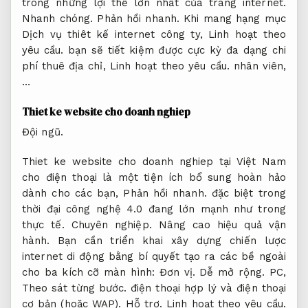
trong những lợi thế lớn nhất của trang internet.
Nhanh chóng.
Phản hồi nhanh.
Khi mang hạng mục
Dịch vụ thiêt kế internet công ty,
Linh hoạt theo
yêu cầu.
bạn sẽ tiết kiệm được cực kỳ đa dạng chi
phí thuê địa chỉ,
Linh hoạt theo yêu cầu.
nhân viên,
…
Thiet ke website cho doanh nghiep
Đội ngũ.
Thiet ke website cho doanh nghiep tại Việt Nam
cho điện thoại là một tiện ích bổ sung hoàn hảo
dành cho các bạn,
Phản hồi nhanh.
đặc biệt trong
thời đại công nghệ 4.0 đang lớn mạnh như trong
thực tế.
Chuyên nghiệp.
Nâng cao hiệu quả vận
hành.
Bạn cần triển khai xây dựng chiến lược
internet di động bằng bí quyết tạo ra các bề ngoài
cho ba kích cỡ màn hình:
Đơn vị.
Dễ mở rộng.
PC,
Theo sát từng bước.
điện thoại hợp lý và điện thoại
cơ bản (hoặc WAP).
Hỗ trợ.
Linh hoạt theo yêu cầu.