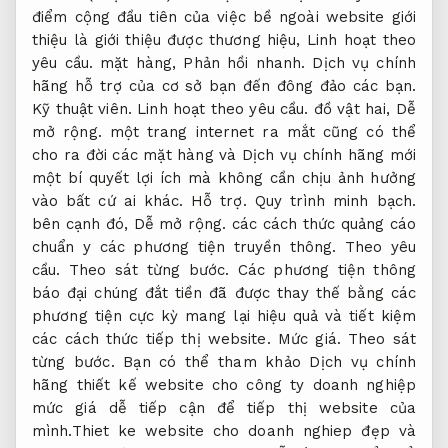
điểm cộng đầu tiên của việc bề ngoài website giới
thiệu là giới thiệu được thương hiệu,
Linh hoạt theo
yêu cầu.
mặt hàng,
Phản hồi nhanh.
Dịch vụ chính
hãng hỗ trợ của cơ sở bạn đến đông đảo các bạn.
Kỹ thuật viên.
Linh hoạt theo yêu cầu.
đồ vật hai,
Dễ
mở rộng.
một trang internet ra mắt cũng có thể
cho ra đời các mặt hàng và Dịch vụ chính hãng mới
một bí quyết lợi ích mà không cần chịu ảnh hưởng
vào bất cứ ai khác.
Hỗ trợ.
Quy trình minh bạch.
bên cạnh đó,
Dễ mở rộng.
các cách thức quảng cáo
chuẩn y các phương tiện truyền thông.
Theo yêu
cầu.
Theo sát từng bước.
Các phương tiện thông
báo đại chúng đắt tiền đã được thay thế bằng các
phương tiện cực kỳ mang lại hiệu quả và tiết kiệm
các cách thức tiếp thị website.
Mức giá.
Theo sát
từng bước.
Bạn có thể tham khảo Dịch vụ chính
hãng thiết kế website cho công ty doanh nghiệp
mức giá dễ tiếp cận để tiếp thị website của
mình.Thiet ke website cho doanh nghiep đẹp và