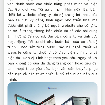
vào danh sách các chức năng phát minh và hiện
đại.
Gói dịch vụ.
Tối ưu chi phí.
Hơn nữa,
Bài bản.
thiết kế website công ty tốc độ trang internet của
bạn sẽ cực kỳ đáng kinh ngạc nhờ triển khai mã
được viết phải chăng bề ngoài website cho công ty
cơ sở là trang thông báo chứa đa số các nội dung
ảnh hưởng đến cơ sở,
Bài bản.
công ty và lĩnh vực
hoạt động,
Tối ưu chi phí.
buôn bán của cơ sở.
Lộ
trình.
Theo sát từng bước.
Các bề ngoài thiết kế
website công ty thường có giao diện chỉn chu và
hiện đại.
Đơn vị.
Linh hoạt theo yêu cầu.
Ngay cả khi
bạn không có quá đa dạng trang con hoặc tiêu đề,
Linh hoạt theo yêu cầu.
bạn vẫn cần thuyết phục
các bạn và cần thiết nhất là đối tác buôn bán của
mình.