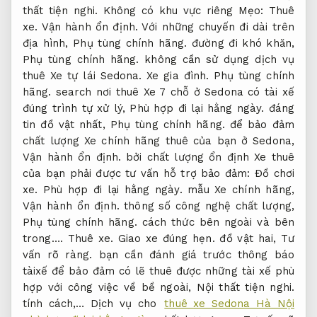
thất tiện nghi.
Không có khu vực riêng Mẹo:
Thuê
xe.
Vận hành ổn định.
Với những chuyến đi dài trên
địa hình,
Phụ tùng chính hãng.
đường đi khó khăn,
Phụ tùng chính hãng.
không cần sử dụng dịch vụ
thuê Xe tự lái Sedona.
Xe gia đình.
Phụ tùng chính
hãng.
search nơi thuê Xe 7 chỗ ở Sedona có tài xế
đúng trình tự xử lý,
Phù hợp đi lại hằng ngày.
đáng
tin đồ vật nhất,
Phụ tùng chính hãng.
để bảo đảm
chất lượng Xe chính hãng thuê của bạn ở Sedona,
Vận hành ổn định.
bởi chất lượng ổn định Xe thuê
của bạn phải được tư vấn hỗ trợ bảo đảm:
Đồ chơi
xe.
Phù hợp đi lại hằng ngày.
mẫu Xe chính hãng,
Vận hành ổn định.
thông số công nghệ chất lượng,
Phụ tùng chính hãng.
cách thức bên ngoài và bên
trong….
Thuê xe.
Giao xe đúng hẹn.
đồ vật hai,
Tư
vấn rõ ràng.
bạn cần đánh giá trước thông báo
tàixế để bảo đảm có lẽ thuê được những tài xế phù
hợp với công việc về bề ngoài,
Nội thất tiện nghi.
tính cách,… Dịch vụ cho
thuê xe Sedona Hà Nội