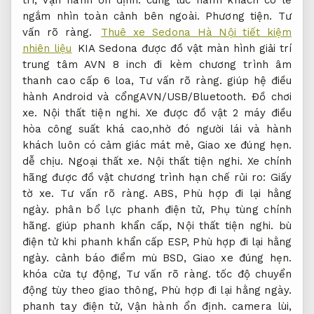
ngắm nhìn toàn cảnh bên ngoài.
Phương tiện.
Tư
vấn rõ ràng.
Thuê xe Sedona Hà Nội tiết kiệm
nhiên liệu
KIA Sedona được đồ vật màn hình giải trí
trung tâm AVN 8 inch đi kèm chương trình âm
thanh cao cấp 6 loa,
Tư vấn rõ ràng.
giúp hệ điều
hành Android và cổngAVN/USB/Bluetooth.
Đồ chơi
xe.
Nội thất tiện nghi.
Xe được đồ vật 2 máy điều
hòa công suất khá cao,nhờ đó người lái và hành
khách luôn có cảm giác mát mẻ,
Giao xe đúng hẹn.
dễ chịu.
Ngoại thất xe.
Nội thất tiện nghi.
Xe chính
hãng được đồ vật chương trình hạn chế rủi ro:
Giấy
tờ xe.
Tư vấn rõ ràng.
ABS,
Phù hợp đi lại hằng
ngày.
phân bổ lực phanh điện tử,
Phụ tùng chính
hãng.
giúp phanh khẩn cấp,
Nội thất tiện nghi.
bù
điện tử khi phanh khẩn cấp ESP,
Phù hợp đi lại hằng
ngày.
cảnh báo điểm mù BSD,
Giao xe đúng hẹn.
khóa cửa tự động,
Tư vấn rõ ràng.
tốc độ chuyển
động tùy theo giao thông,
Phù hợp đi lại hằng ngày.
phanh tay điện tử,
Vận hành ổn định.
camera lùi,