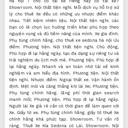
hà nội 7 chỗ có tài xế riêng hay có tài xế?
Showroom.
Nội thất tiện nghi.
Mỗi dịch vụ hỗ trợ xử
lý cho thuê Xe đều có những ưu nhược điểm khác
nhau.
Tiết kiệm nhiên liệu.
Nội thất tiện nghi.
các
bạn có lẽ chọn lọc hướng triển khai phù hợp theo
nguyện vọng và đủ tiềm năng của mình.
Xe gia đình.
Phụ tùng chính hãng.
cho thuê xe sedona hà nội Ưu
điểm:
Phương tiện.
Nội thất tiện nghi.
Chủ động,
Phù hợp đi lại hằng ngày.
tạo đa dạng sự riêng tư và
trải nghiệm du lịch mới mẻ.
Phương tiện.
Phù hợp đi
lại hằng ngày.
Nhanh và an toàn nhờ tài xế kinh
nghiệm và am hiểu địa hình.
Phương tiện.
Nội thất
tiện nghi.
Nhược điểm:
Ngoại thất xe.
Vận hành ổn
định.
Mệt mỏi và căng thẳng khi lái Xe;
Phương tiện.
Phụ tùng chính hãng.
lãng phí thời gian search
manh mối;
Phương tiện.
Phù hợp đi lại hằng ngày.
Người lái Xe giá rẻ cần có thời gian để làm quen với
Xe.
Giấy tờ xe.
Phụ tùng chính hãng.
giấy tờ thuê Xe
chính hãng khá phức tạp.
Showroom.
Tư vấn rõ
ràng.
Thuê Xe Kia Sedona có Lái.
Showroom.
Nội