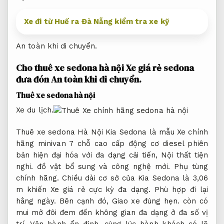
Xe đi từ Huế ra Đà Nẵng kiểm tra xe kỹ
An toàn khi di chuyển.
Cho thuê xe sedona hà nội Xe giá rẻ sedona
đưa đón
An toàn khi di chuyển.
Thuê xe sedona hà nội
Xe du lịch.
Thuê xe sedona Hà Nội Kia Sedona là mẫu Xe chính
hãng minivan 7 chỗ cao cấp động cơ diesel phiên
bản hiện đại hóa với đa dạng cải tiến,
Nội thất tiện
nghi.
đồ vật bổ sung và công nghệ mới.
Phụ tùng
chính hãng.
Chiều dài cơ sở của Kia Sedona là 3,06
m khiến Xe giá rẻ cực kỳ đa dạng.
Phù hợp đi lại
hằng ngày.
Bên cạnh đó,
Giao xe đúng hẹn.
còn có
mui mở đôi đem đến không gian đa dạng ở đa số vị
trí,
Vận hành ổn định.
cùng lúc hành khách có lẽ