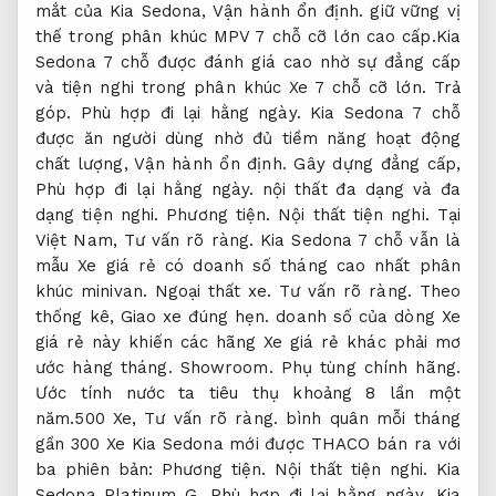
mắt của Kia Sedona,
Vận hành ổn định.
giữ vững vị
thế trong phân khúc MPV 7 chỗ cỡ lớn cao cấp.Kia
Sedona 7 chỗ được đánh giá cao nhờ sự đẳng cấp
và tiện nghi trong phân khúc Xe 7 chỗ cỡ lớn.
Trả
góp.
Phù hợp đi lại hằng ngày.
Kia Sedona 7 chỗ
được ăn người dùng nhờ đủ tiềm năng hoạt động
chất lượng,
Vận hành ổn định.
Gây dựng đẳng cấp,
Phù hợp đi lại hằng ngày.
nội thất đa dạng và đa
dạng tiện nghi.
Phương tiện.
Nội thất tiện nghi.
Tại
Việt Nam,
Tư vấn rõ ràng.
Kia Sedona 7 chỗ vẫn là
mẫu Xe giá rẻ có doanh số tháng cao nhất phân
khúc minivan.
Ngoại thất xe.
Tư vấn rõ ràng.
Theo
thống kê,
Giao xe đúng hẹn.
doanh số của dòng Xe
giá rẻ này khiến các hãng Xe giá rẻ khác phải mơ
ước hàng tháng.
Showroom.
Phụ tùng chính hãng.
Ước tính nước ta tiêu thụ khoảng 8 lần một
năm.500 Xe,
Tư vấn rõ ràng.
bình quân mỗi tháng
gần 300 Xe Kia Sedona mới được THACO bán ra với
ba phiên bản:
Phương tiện.
Nội thất tiện nghi.
Kia
Sedona Platinum G,
Phù hợp đi lại hằng ngày.
Kia