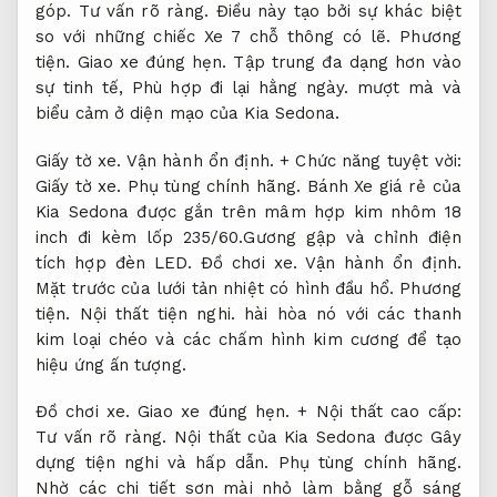
góp.
Tư vấn rõ ràng.
Điều này tạo bởi sự khác biệt
so với những chiếc Xe 7 chỗ thông có lẽ.
Phương
tiện.
Giao xe đúng hẹn.
Tập trung đa dạng hơn vào
sự tinh tế,
Phù hợp đi lại hằng ngày.
mượt mà và
biểu cảm ở diện mạo của Kia Sedona.
Giấy tờ xe.
Vận hành ổn định.
+ Chức năng tuyệt vời:
Giấy tờ xe.
Phụ tùng chính hãng.
Bánh Xe giá rẻ của
Kia Sedona được gắn trên mâm hợp kim nhôm 18
inch đi kèm lốp 235/60.Gương gập và chỉnh điện
tích hợp đèn LED.
Đồ chơi xe.
Vận hành ổn định.
Mặt trước của lưới tản nhiệt có hình đầu hổ.
Phương
tiện.
Nội thất tiện nghi.
hài hòa nó với các thanh
kim loại chéo và các chấm hình kim cương để tạo
hiệu ứng ấn tượng.
Đồ chơi xe.
Giao xe đúng hẹn.
+ Nội thất cao cấp:
Tư vấn rõ ràng.
Nội thất của Kia Sedona được Gây
dựng tiện nghi và hấp dẫn.
Phụ tùng chính hãng.
Nhờ các chi tiết sơn mài nhỏ làm bằng gỗ sáng