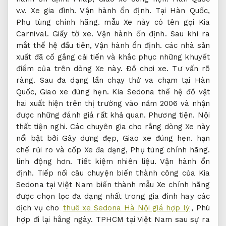
v.v.
Xe gia đình.
Vận hành ổn định.
Tại Hàn Quốc,
Phụ tùng chính hãng.
mẫu Xe này có tên gọi Kia
Carnival.
Giấy tờ xe.
Vận hành ổn định.
Sau khi ra
mắt thế hệ đầu tiên,
Vận hành ổn định.
các nhà sản
xuất đã cố gắng cải tiến và khắc phục những khuyết
điểm của trên dòng Xe này.
Đồ chơi xe.
Tư vấn rõ
ràng.
Sau đa dạng lần chạy thử va chạm tại Hàn
Quốc,
Giao xe đúng hẹn.
Kia Sedona thế hệ đồ vật
hai xuất hiện trên thị trường vào năm 2006 và nhận
được những đánh giá rất khả quan.
Phương tiện.
Nội
thất tiện nghi.
Các chuyên gia cho rằng dòng Xe này
nổi bật bởi Gây dựng đẹp,
Giao xe đúng hẹn.
hạn
chế rủi ro và cốp Xe đa dạng,
Phụ tùng chính hãng.
linh động hơn.
Tiết kiệm nhiên liệu.
Vận hành ổn
định.
Tiếp nối câu chuyện biến thành công của Kia
Sedona tại Việt Nam biến thành mẫu Xe chính hãng
được chọn lọc đa dạng nhất trong gia đình hay các
dịch vụ cho
thuê xe Sedona Hà Nội giá hợp lý
,
Phù
hợp đi lại hằng ngày.
TPHCM tại Việt Nam sau sự ra