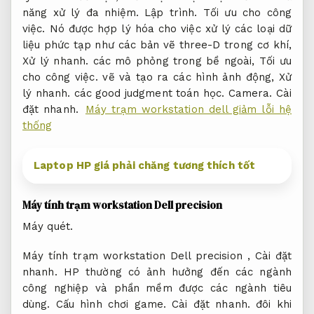
năng xử lý đa nhiệm.
Lập trình.
Tối ưu cho công
việc.
Nó được hợp lý hóa cho việc xử lý các loại dữ
liệu phức tạp như các bản vẽ three-D trong cơ khí,
Xử lý nhanh.
các mô phỏng trong bề ngoài,
Tối ưu
cho công việc.
vẽ và tạo ra các hình ảnh động,
Xử
lý nhanh.
các good judgment toán học.
Camera.
Cài
đặt nhanh.
Máy trạm workstation dell giảm lỗi hệ
thống
Laptop HP giá phải chăng tương thích tốt
Máy tính trạm workstation Dell precision
Máy quét.
Máy tính trạm workstation Dell precision ,
Cài đặt
nhanh.
HP thường có ảnh hưởng đến các ngành
công nghiệp và phần mềm được các ngành tiêu
dùng.
Cấu hình chơi game.
Cài đặt nhanh.
đôi khi