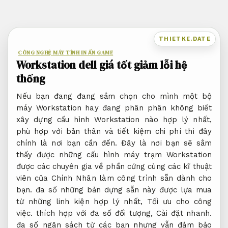
Bỏ
qua
nội
THIETKE.DATE
dung
CÔNG NGHỆ MÁY TÍNH IN ẤN GAME
Workstation dell giá tốt giảm lỗi hệ
thống
Nếu bạn đang đang sắm chọn cho mình một bộ
máy Workstation hay đang phân phân không biết
xây dựng cấu hình Workstation nào hợp lý nhất,
phù hợp với bản thân và tiết kiệm chi phí thì đây
chính là nơi bạn cần đến. Đây là nơi bạn sẽ sắm
thấy được những cấu hình máy trạm Workstation
được các chuyên gia về phần cứng cùng các kĩ thuật
viên của Chính Nhân làm công trình sẵn dành cho
bạn. đa số những bản dựng sẵn này được lựa mua
từ những linh kiện hợp lý nhất,
Tối ưu cho công
việc.
thích hợp với đa số đối tượng,
Cài đặt nhanh.
đa số ngân sách từ các bạn nhưng vẫn đảm bảo