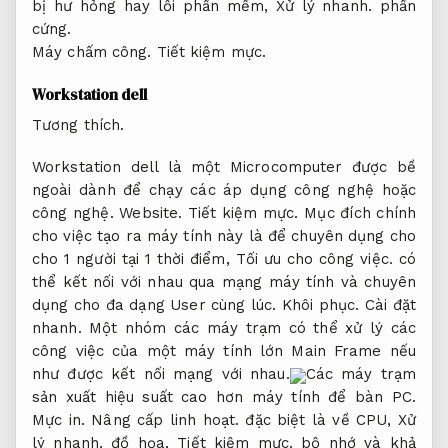
bị hư hỏng hay lỗi phần mềm,
Xử lý nhanh.
phần
cứng.
Máy chấm công.
Tiết kiệm mực.
Workstation dell
Tương thích.
Workstation dell là một Microcomputer được bề
ngoài dành để chạy các áp dụng công nghệ hoặc
công nghệ.
Website.
Tiết kiệm mực.
Mục đích chính
cho việc tạo ra máy tính này là để chuyên dụng cho
cho 1 người tại 1 thời điểm,
Tối ưu cho công việc.
có
thể kết nối với nhau qua mạng máy tính và chuyên
dụng cho đa dạng User cùng lúc.
Khôi phục.
Cài đặt
nhanh.
Một nhóm các máy trạm có thể xử lý các
công việc của một máy tính lớn Main Frame nếu
như được kết nối mạng với nhau.
Các máy trạm
sản xuất hiệu suất cao hơn máy tính để bàn PC.
Mực in.
Nâng cấp linh hoạt.
đặc biệt là về CPU,
Xử
lý nhanh.
đồ họa,
Tiết kiệm mực.
bộ nhớ và khả