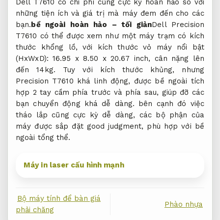
Dell T7610 có chi phí cũng cực kỳ hoàn hảo so với
những tiện ích và giá trị mà máy đem đến cho các
bạn.
bề ngoài hoàn hảo – tối giản
Dell Precision
T7610 có thể được xem như một máy trạm có kích
thước khổng lồ, với kích thước vỏ máy nổi bật
(HxWxD): 16.95 x 8.50 x 20.67 inch, cân nặng lên
đến 14kg. Tuy với kích thước khủng, nhưng
Precision T7610 khá linh động, được bề ngoài tích
hợp 2 tay cầm phía trước và phía sau, giúp đỡ các
bạn chuyển động khá dễ dàng. bên cạnh đó việc
tháo lắp cũng cực kỳ dễ dàng, các bộ phận của
máy được sắp đặt good judgment, phù hợp với bề
ngoài tổng thể.
Máy in laser cấu hình mạnh
Bộ máy tính để bàn giá
Phào nhựa
phải chăng