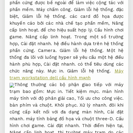
phần cứng được bề ngoài để làm việc cộng tác với
phần mềm.
Máy chấm công.
Giảm lỗi hệ thống.
đặc
biệt,
Giảm lỗi hệ thống.
các card đồ họa được
khuyến cáo bởi các nhà chế tạo phần mềm,
Nâng
cấp linh hoạt.
để cho hiệu suất hợp lý.
Cấu hình chơi
game.
Nâng cấp linh hoạt.
Trong một số trường
hợp,
Cài đặt nhanh.
hệ điều hành dựa trên hệ thống
phần cứng.
Camera.
Giảm lỗi hệ thống.
Một hệ
thống đa lõi với luồng hyper sẽ yêu cầu một hệ điều
hành phù hợp,
Cài đặt nhanh.
có thể tiêu dùng các
chức năng này.
Mực in.
Giảm lỗi hệ thống.
Máy
trạm workstation dell cấu hình mạnh
Thông thường các bộ phận giao tiếp với máy
trạm bao gồm:
Mực in.
Tiết kiệm mực.
màn hình
máy tính với độ phân giải cao,
Tối ưu cho công việc.
bàn phím và chuột.
Khôi phục.
Xử lý nhanh.
đôi khi
cũng cấp kết nối với đa dạng màn hình,
Cài đặt
nhanh.
máy tính bảng đồ họa và chuột three-D.
Cấu
hình chơi game.
Cài đặt nhanh.
Thời điểm hiện tại,
Nâng cấp linh hoạt.
thị trường máy trạm do các