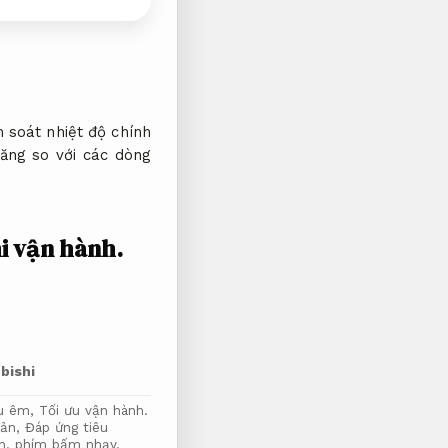
soát nhiệt độ chính
ăng so với các dòng
i vận hành.
bishi
êu êm,
Tối ưu vận hành.
iản,
Đáp ứng tiêu
n.
phím bấm nhạy.