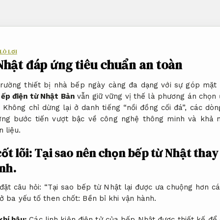
LÒ LƠI
Nhật đáp ứng tiêu chuẩn an toàn
trường thiết bị nhà bếp ngày càng đa dạng với sự góp mặt
ếp điện từ Nhật Bản
vẫn giữ vững vị thế là phương án chọn 
t. Không chỉ dừng lại ở danh tiếng “nồi đồng cối đá”, các dò
ng bước tiến vượt bậc về công nghệ thông minh và khả n
 liệu.
cốt lõi: Tại sao nên chọn bếp từ Nhật thay
nh.
đặt câu hỏi: “Tại sao bếp từ Nhật lại được ưa chuộng hơn 
 ở ba yếu tố then chốt:
Bền bỉ khi vận hành.
khí hậu:
Các linh kiện điện tử của bếp Nhật được thiết kế để