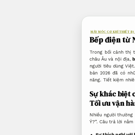
Bỏ
qua
nội
dung
MÁY MÓC CƠ KHÍ THIẾT BỊ 
Bếp điện từ 
Trong bối cảnh thị 
châu Âu và nội địa,
b
người tiêu dùng Việ
bản 2026 đã có nhữ
năng.
Tiết kiệm nhiên
Sự khác biệt 
Tối ưu vận hà
Nhiều người thường 
Ý?”. Câu trả lời nằm
Sự thích nghi với 