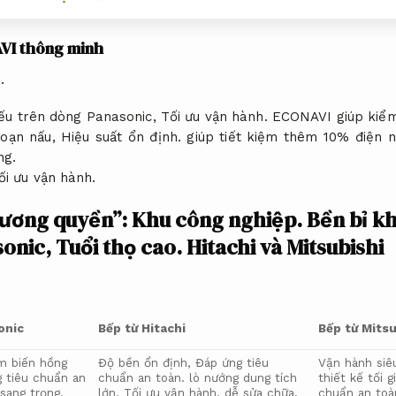
VI thông minh
.
ếu trên dòng Panasonic,
Tối ưu vận hành.
ECONAVI giúp kiểm 
đoạn nấu,
Hiệu suất ổn định.
giúp tiết kiệm thêm 10% điện n
ng.
ối ưu vận hành.
vương quyền”:
Khu công nghiệp.
Bền bỉ kh
sonic,
Tuổi thọ cao.
Hitachi và Mitsubishi
onic
Bếp từ Hitachi
Bếp từ Mitsu
m biến hồng
Độ bền ổn định,
Đáp ứng tiêu
Vận hành si
 tiêu chuẩn an
chuẩn an toàn.
lò nướng dung tích
thiết kế tối g
sang trọng.
lớn,
Tối ưu vận hành.
dễ sửa chữa.
chuẩn an toà