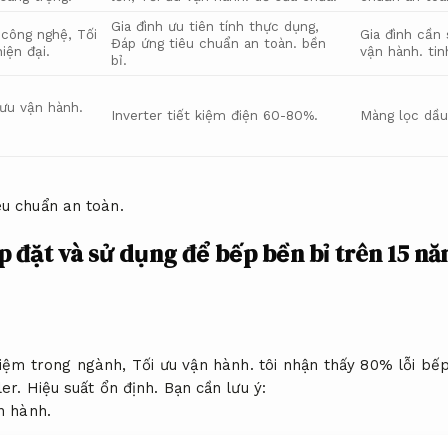
Gia đình ưu tiên tính thực dụng,
h công nghệ,
Tối
Gia đình cần 
Đáp ứng tiêu chuẩn an toàn.
bền
iện đại.
vận hành.
tin
bỉ.
 ưu vận hành.
Inverter tiết kiệm điện 60-80%.
Màng lọc dầu
êu chuẩn an toàn.
 đặt và sử dụng để bếp bền bỉ trên 15 n
hiệm trong ngành,
Tối ưu vận hành.
tôi nhận thấy 80% lỗi bếp
ler.
Hiệu suất ổn định.
Bạn cần lưu ý:
n hành.