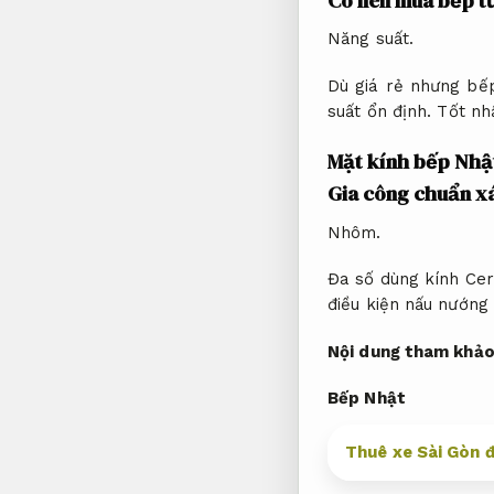
Có nên mua bếp t
Năng suất.
Dù giá rẻ nhưng bếp
suất ổn định.
Tốt nhấ
Mặt kính bếp Nhậ
Gia công chuẩn x
Nhôm.
Đa số dùng kính Cera
điều kiện nấu nướng
Nội dung tham khảo 
Bếp Nhật
Thuê xe Sài Gòn đ