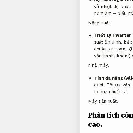
và nhiệt độ khắc 
nồm ẩm – điều mà
Năng suất.
Triết lý Inverter
suất ổn định.
bếp 
chuẩn an toàn.
giú
vận hành.
không b
Nhà máy.
Tính đa năng (All
dưới,
Tối ưu vận 
nướng chuẩn vị.
Máy sản xuất.
Phân tích côn
cao.