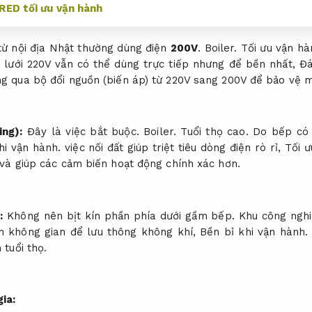
ED tối ưu vận hành
ừ nội địa Nhật thường dùng điện
200V
.
Boiler.
Tối ưu vận hà
 lưới 220V vẫn có thể dùng trực tiếp nhưng để bền nhất,
Đá
 qua bộ đổi nguồn (biến áp) từ 220V sang 200V để bảo vệ m
ing):
Đây là việc bắt buộc.
Boiler.
Tuổi thọ cao.
Do bếp có 
hi vận hành.
việc nối đất giúp triệt tiêu dòng điện rò rỉ,
Tối ư
 và giúp các cảm biến hoạt động chính xác hơn.
:
Không nên bịt kín phần phía dưới gầm bếp.
Khu công nghi
ần không gian để lưu thông không khí,
Bền bỉ khi vận hành.
 tuổi thọ.
ia: