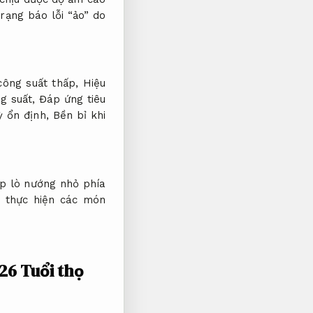
trạng báo lỗi “ảo” do
công suất thấp,
Hiệu
ng suất,
Đáp ứng tiêu
ỳ ổn định,
Bền bỉ khi
ợp lò nướng nhỏ phía
ể thực hiện các món
026
Tuổi thọ