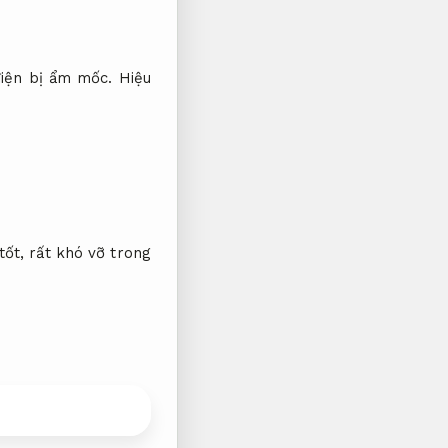
 điện bị ẩm mốc.
Hiệu
tốt, rất khó vỡ trong