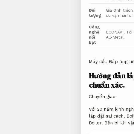
Đối
Gia đình thíc
tượng
ưu vận hành.
h
Công
nghệ
ECONAVI,
Tối
nổi
All-Metal.
bật
Máy cắt.
Đáp ứng ti
Hướng dẫn lắp
chuẩn xác.
Chuyển giao.
Với 20 năm kinh ng
lắp đặt sai cách.
Boi
Boiler.
Bền bỉ khi vậ