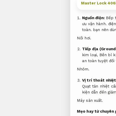
Master Lock 406R
Nguồn điện:
Bếp t
ưu vận hành.
điện
toàn.
bạn nên dùng
Nồi hơi.
Tiếp địa (Ground
kim loại,
Bền bỉ k
an toàn tuyệt đối
Nhôm.
Vị trí thoát nhiệt
Quạt tản nhiệt c
kiện dẫn đến giảm
Máy sản xuất.
Mẹo hay từ chuyên g