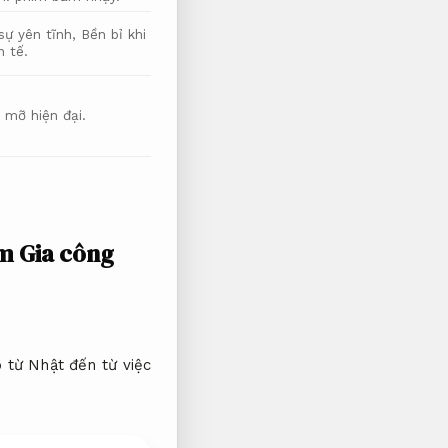
sự yên tĩnh,
Bền bỉ khi
h tế.
 mỡ hiện đại.
ăm
Gia công
 từ Nhật đến từ việc