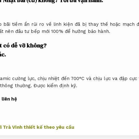
ừ Nhật bãi (cũ) không?
Tối ưu vận hành.
 bãi tiềm ẩn rủi ro về linh kiện đã bị thay thế hoặc mạch
t nên đầu tư bếp mới 100% để hưởng bảo hành.
t có dễ vỡ không?
ác.
mic cường lực, chịu nhiệt đến 700°C và chịu lực va đập cực 
 thông thường.
Được kiểm định kỹ.
liên hệ
i Trà Vinh thiết kế theo yêu cầu