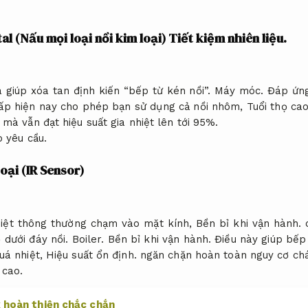
l (Nấu mọi loại nồi kim loại)
Tiết kiệm nhiên liệu.
 giúp xóa tan định kiến “bếp từ kén nồi”.
Máy móc.
Đáp ứng
ấp hiện nay cho phép bạn sử dụng cả nồi nhôm,
Tuổi thọ cao
mà vẫn đạt hiệu suất gia nhiệt lên tới 95%.
o yêu cầu.
ại (IR Sensor)
hiệt thông thường chạm vào mặt kính,
Bền bỉ khi vận hành.
c
ộ dưới đáy nồi.
Boiler.
Bền bỉ khi vận hành.
Điều này giúp bếp 
uá nhiệt,
Hiệu suất ổn định.
ngăn chặn hoàn toàn nguy cơ chá
 cao.
x hoàn thiện chắc chắn