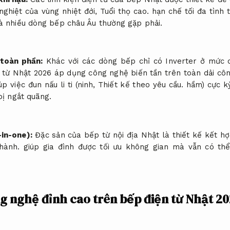
nghiệt của vùng nhiệt đới,
Tuổi thọ cao.
hạn chế tối đa tình 
 nhiều dòng bếp châu Âu thường gặp phải.
 toàn phần:
Khác với các dòng bếp chỉ có Inverter ở mức 
từ Nhật 2026 áp dụng công nghệ biến tần trên toàn dải cô
p việc đun nấu li ti (ninh,
Thiết kế theo yêu cầu.
hầm) cực k
ị ngắt quãng.
-in-one):
Đặc sản của bếp từ nội địa Nhật là thiết kế kết h
hành.
giúp gia đình được tối ưu không gian mà vẫn có th
g nghệ đỉnh cao trên bếp điện từ Nhật 2