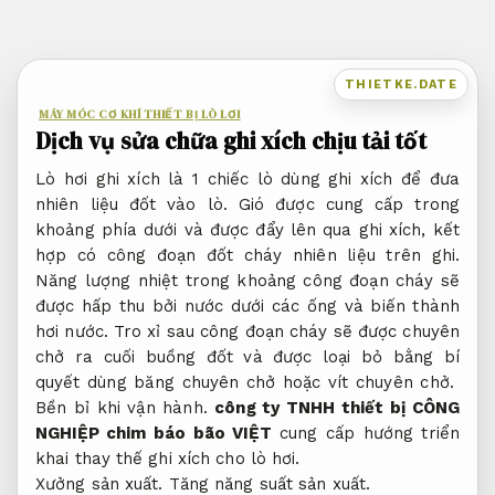
Bỏ
qua
nội
THIETKE.DATE
dung
MÁY MÓC CƠ KHÍ THIẾT BỊ LÒ LƠI
Dịch vụ sửa chữa ghi xích chịu tải tốt
Lò hơi ghi xích là 1 chiếc lò dùng ghi xích để đưa
nhiên liệu đốt vào lò. Gió được cung cấp trong
khoảng phía dưới và được đẩy lên qua ghi xích, kết
hợp có công đoạn đốt cháy nhiên liệu trên ghi.
Năng lượng nhiệt trong khoảng công đoạn cháy sẽ
được hấp thu bởi nước dưới các ống và biến thành
hơi nước. Tro xỉ sau công đoạn cháy sẽ được chuyên
chở ra cuối buồng đốt và được loại bỏ bằng bí
quyết dùng băng chuyên chở hoặc vít chuyên chở.
Bền bỉ khi vận hành.
công ty TNHH thiết bị CÔNG
NGHIỆP chim báo bão VIỆT
cung cấp hướng triển
khai thay thế ghi xích cho lò hơi.
Xưởng sản xuất.
Tăng năng suất sản xuất.