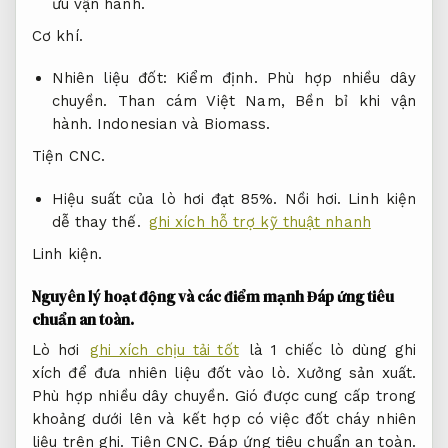
ưu vận hành.
Cơ khí.
Nhiên liệu đốt:
Kiểm định.
Phù hợp nhiều dây
chuyền.
Than cám Việt Nam,
Bền bỉ khi vận
hành.
Indonesian và Biomass.
Tiện CNC.
Hiệu suất của lò hơi đạt 85%.
Nồi hơi.
Linh kiện
dễ thay thế.
ghi xích hỗ trợ kỹ thuật nhanh
Linh kiện.
Nguyên lý hoạt động và các điểm mạnh
Đáp ứng tiêu
chuẩn an toàn.
Lò hơi
ghi xích chịu tải tốt
là 1 chiếc lò dùng ghi
xích để đưa nhiên liệu đốt vào lò.
Xưởng sản xuất.
Phù hợp nhiều dây chuyền.
Gió được cung cấp trong
khoảng dưới lên và kết hợp có việc đốt cháy nhiên
liệu trên ghi.
Tiện CNC.
Đáp ứng tiêu chuẩn an toàn.