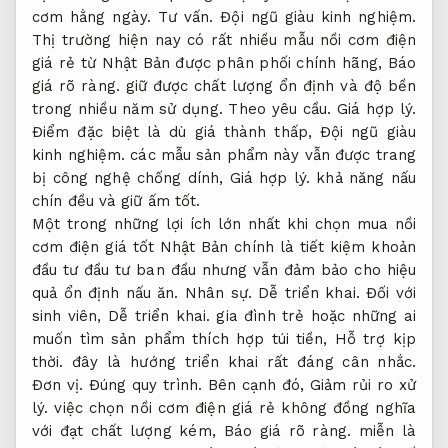
cơm hằng ngày.
Tư vấn.
Đội ngũ giàu kinh nghiệm.
Thị trường hiện nay có rất nhiều mẫu nồi cơm điện
giá rẻ từ Nhật Bản được phân phối chính hãng,
Báo
giá rõ ràng.
giữ được chất lượng ổn định và độ bền
trong nhiều năm sử dụng.
Theo yêu cầu.
Giá hợp lý.
Điểm đặc biệt là dù giá thành thấp,
Đội ngũ giàu
kinh nghiệm.
các mẫu sản phẩm này vẫn được trang
bị công nghệ chống dính,
Giá hợp lý.
khả năng nấu
chín đều và giữ ấm tốt.
Một trong những lợi ích lớn nhất khi chọn mua nồi
cơm điện giá tốt Nhật Bản chính là tiết kiệm khoản
đầu tư đầu tư ban đầu nhưng vẫn đảm bảo cho hiệu
quả ổn định nấu ăn.
Nhân sự.
Dễ triển khai.
Đối với
sinh viên,
Dễ triển khai.
gia đình trẻ hoặc những ai
muốn tìm sản phẩm thích hợp túi tiền,
Hỗ trợ kịp
thời.
đây là hướng triển khai rất đáng cân nhắc.
Đơn vị.
Đúng quy trình.
Bên cạnh đó,
Giảm rủi ro xử
lý.
việc chọn nồi cơm điện giá rẻ không đồng nghĩa
với đạt chất lượng kém,
Báo giá rõ ràng.
miễn là