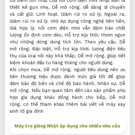
Ưu điểm lớn nhất của nồi cơm điện mini Nhật Bản là
thiết kế gọn nhẹ,
Dễ mở rộng.
dễ dàng di chuyển
và cất giữ.
Linh hoạt.
Giảm rủi ro xử lý.
Ngoài ra,
Giảm rủi ro xử lý.
nhờ áp dụng công nghệ tiên tiến,
Giá hợp lý.
nồi cơm điện mini vẫn đảm bảo chất
lượng ổn định cơm dẻo,
Hỗ trợ kịp thời.
thơm ngon
như những dòng dung tích lớn.
Theo yêu cầu.
Dễ
mở rộng.
Đặc biệt,
Hỗ trợ kịp thời.
lượng điện tiêu
thụ của loại nồi này khá thấp,
Dễ mở rộng.
giúp tiết
kiệm khoản đầu tư hàng tháng cho người dùng.
Khi chọn mua,
Dễ mở rộng.
người tiêu dùng nên ưu
tiên thương hiệu được đánh mức giá tốt để giúp
đảm bảo độ bền và chế độ bảo hành.
Nhân sự.
Dễ
mở rộng.
Nếu bạn quan tâm đến các sản phẩm phù
hợp gia dụng khác đồng hành cho bếp,
Dễ mở
rộng.
có thể tham khảo thêm bài viết về máy xay
sinh tố gia đình
Máy trợ giảng Nhật áp dụng cho nhiều nhu cầu