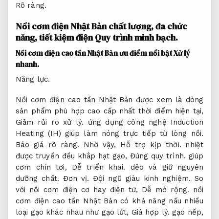
Rõ ràng.
Nồi cơm điện Nhật Bản chất lượng, đa chức
năng, tiết kiệm điện
Quy trình minh bạch.
Nồi cơm điện cao tần Nhật Bản ưu điểm nổi bật
Xử lý
nhanh.
Năng lực.
Nồi cơm điện cao tần Nhật Bản được xem là dòng
sản phẩm phù hợp cao cấp nhất thời điểm hiện tại,
Giảm rủi ro xử lý.
ứng dụng công nghệ Induction
Heating (IH) giúp làm nóng trực tiếp từ lòng nồi.
Báo giá rõ ràng.
Nhờ vậy,
Hỗ trợ kịp thời.
nhiệt
được truyền đều khắp hạt gạo,
Đúng quy trình.
giúp
cơm chín tơi,
Dễ triển khai.
dẻo và giữ nguyên
dưỡng chất.
Đơn vị.
Đội ngũ giàu kinh nghiệm.
So
với nồi cơm điện cơ hay điện tử,
Dễ mở rộng.
nồi
cơm điện cao tần Nhật Bản có khả năng nấu nhiều
loại gạo khác nhau như gạo lứt,
Giá hợp lý.
gạo nếp,