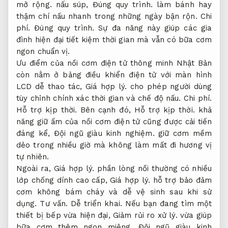
mở rộng.
nấu súp,
Đúng quy trình.
làm bánh hay
thậm chí nấu nhanh trong những ngày bận rộn.
Chi
phí.
Đúng quy trình.
Sự đa năng này giúp các gia
đình hiện đại tiết kiệm thời gian mà vẫn có bữa cơm
ngon chuẩn vị.
Ưu điểm của nồi cơm điện tử thông minh Nhật Bản
còn nằm ở bảng điều khiển điện tử với màn hình
LCD dễ thao tác,
Giá hợp lý.
cho phép người dùng
tùy chỉnh chính xác thời gian và chế độ nấu.
Chi phí.
Hỗ trợ kịp thời.
Bên cạnh đó,
Hỗ trợ kịp thời.
khả
năng giữ ấm của nồi cơm điện tử cũng được cải tiến
đáng kể,
Đội ngũ giàu kinh nghiệm.
giữ cơm mềm
dẻo trong nhiều giờ mà không làm mất đi hương vị
tự nhiên.
Ngoài ra,
Giá hợp lý.
phần lòng nồi thường có nhiều
lớp chống dính cao cấp,
Giá hợp lý.
hỗ trợ bảo đảm
cơm không bám cháy và dễ vệ sinh sau khi sử
dụng.
Tư vấn.
Dễ triển khai.
Nếu bạn đang tìm một
thiết bị bếp vừa hiện đại,
Giảm rủi ro xử lý.
vừa giúp
bữa cơm thêm ngon miệng,
Đội ngũ giàu kinh