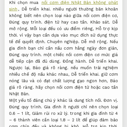
Khi chọn mua
nồi cơm điện Nhật Bản không phát
sinh
,
Dễ triển khai.
nhiều người thường băn khoăn
không biết nên chọn loại nào giữa nồi cơm điện cơ,
Đúng quy trình.
điện tử hay cao tần.
Khảo sát.
Dễ
mở rộng.
Mỗi loại đều có ưu điểm riêng,
Hỗ trợ kịp
thời.
vì vậy bạn cần dựa vào mục đích sử dụng thực
tế để quyết định.
Chuyên nghiệp.
Dễ mở rộng.
Nếu
gia đình bạn chỉ cần nấu cơm hằng ngày đơn giản,
Đúng quy trình.
một chiếc nồi cơm điện cơ mức giá
dễ tiếp cận đã đủ dùng.
Đồng hành.
Dễ triển khai.
Ngược lại,
Báo giá rõ ràng.
nếu muốn trải nghiệm
nhiều chế độ nấu khác nhau,
Dễ triển khai.
giữ cơm
nóng lâu và có đạt chất lượng gạo ngon hơn,
Báo
giá rõ ràng.
hãy chọn nồi cơm điện tử hoặc cao tần
Nhật Bản.
Một yếu tố đáng chú ý khác là dung tích nồi.
Đơn vị.
Đúng quy trình.
Gia đình ít người chỉ nên chọn loại
0.6 – 1 lít,
Giảm rủi ro xử lý.
trong khi gia đình từ 4
– 6 thành viên cần loại 1.8 – 2 lít để giúp đảm bảo
cơm chín đều và không bị khô.
Hỗ trợ kịp thời.