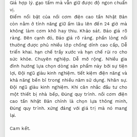
Giá hợp lý.
gạo tấm mà vẫn giữ được độ ngon chuẩn
vị.
Điểm nổi bật của nồi cơm điện cao tần Nhật Bản
còn nằm ở tính năng giữ ấm lâu lên đến 24 giờ mà
không làm cơm khô hay thiu.
Khảo sát.
Báo giá rõ
ràng.
Bên cạnh đó,
Báo giá rõ ràng.
phần lòng nồi
thường được phủ nhiều lớp chống dính cao cấp,
Dễ
triển khai.
hạn chế trầy xước và hạn chế rủi ro cho
sức khỏe.
Chuyên nghiệp.
Dễ mở rộng.
Nhiều gia
đình hướng lựa chọn dòng sản phẩm này bởi sự tiện
lợi,
Đội ngũ giàu kinh nghiệm.
tiết kiệm điện năng và
khả năng bền bỉ trong nhiều năm sử dụng.
Nhân sự.
Đội ngũ giàu kinh nghiệm.
Khi cân nhắc đầu tư cho
một thiết bị nhà bếp,
Đúng quy trình.
nồi cơm điện
cao tần Nhật Bản chính là chọn lựa thông minh,
Đúng quy trình.
xứng đáng với giá trị mà nó mang
lại.
Cam kết.